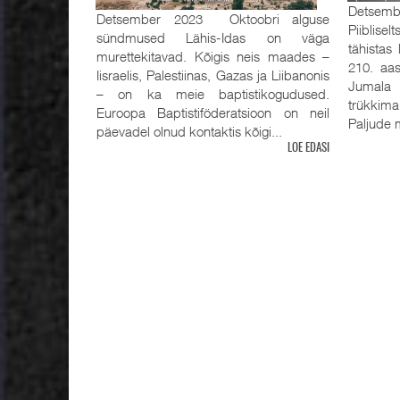
Detsemb
Detsember 2023 Oktoobri alguse
Piiblisel
sündmused Lähis-Idas on väga
tähistas
murettekitavad. Kõigis neis maades –
210. aas
Iisraelis, Palestiinas, Gazas ja Liibanonis
Jumala 
– on ka meie baptistikogudused.
trükkima
Euroopa Baptistiföderatsioon on neil
Paljude m
päevadel olnud kontaktis kõigi...
LOE EDASI