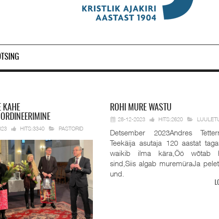
OTSING
E KAHE
ROHI
MURE WASTU
 ORDINEERIMINE
28-12-2023
HITS:2620
LUULET
023
HITS:3340
PASTORID
Detsember 2023Andres Tetter
Teekäija asutaja 120 aastat taga
waikib ilma kära,Öö wõtab 
sind,Siis algab muremüraJa pele
und.
L