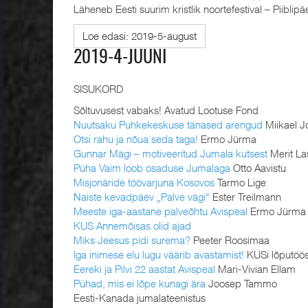
Läheneb Eesti suurim kristlik noortefestival – Piibli
Loe edasi: 2019-5-august
2019-4-JUUNI
SISUKORD
Sõltuvusest vabaks! Avatud Lootuse Fond
Nuutsaku Puhkekeskuse tänased arengud
Miikael 
Otsi rahu ja nõua seda taga!
Ermo Jürma
Gunnar Mägi – motiveeritud Jumala kutsest
Merit L
Püha Vaim loob osaduse Jumalaga
Otto Aavistu
Misjonäride töövarjuna Kosovos
Tarmo Lige
Naiste kevadpäev „Palve vägi“
Ester Treilmann
Meeste iga-aastane palveõhtu Avispeal
Ermo Jürma
KUS Annemõisas olid ajad
Miks Jeesus pidi surema?
Peeter Roosimaa
Iga inimese elu lugu väärib avastamist!
KUSi lõputöö
Eereki ja Pilvi 22 aastat Avispeal
Mari-Vivian Ellam
Pühad, mis ei lõpe kunagi ära
Joosep Tammo
Eesti-Kanada jumalateenistus