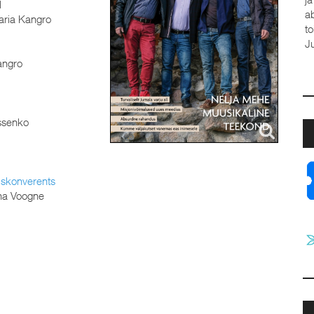
l
a
ria Kangro
t
J
angro
issenko
iskonverents
na Voogne