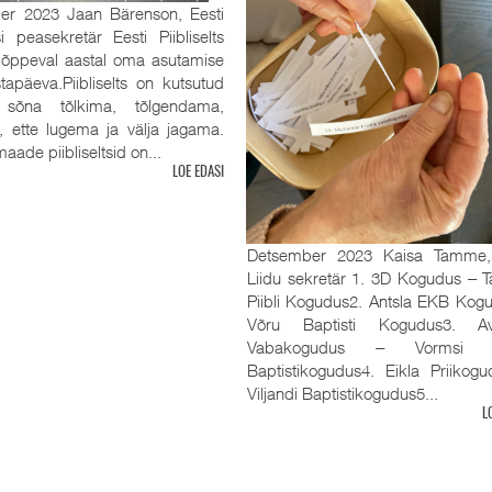
er 2023 Jaan Bärenson, Eesti
tsi peasekretär Eesti Piibliselts
 lõppeval aastal oma asutamise
tapäeva.Piibliselts on kutsutud
sõna tõlkima, tõlgendama,
, ette lugema ja välja jagama.
aade piibliseltsid on...
LOE EDASI
Detsember 2023 Kaisa Tamme
Liidu sekretär 1. 3D Kogudus ‒ Ta
Piibli Kogudus2. Antsla EKB Kog
Võru Baptisti Kogudus3. Av
Vabakogudus ‒ Vormsi R
Baptistikogudus4. Eikla Priikog
Viljandi Baptistikogudus5...
L