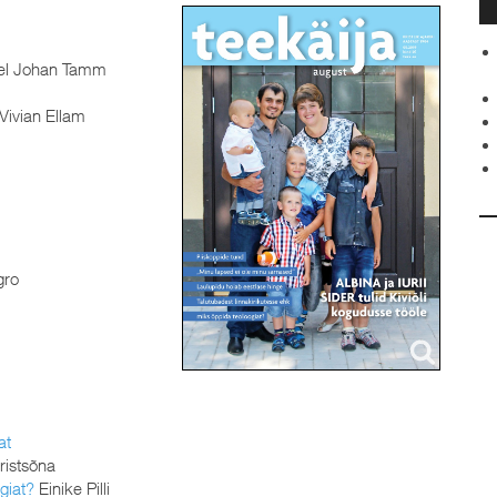
el Johan Tamm
Vivian Ellam
gro
at
 ristsõna
giat?
Einike Pilli