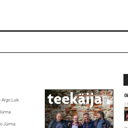
Ol
e
Argo Luik
2
Jürma
o Jürma
ja