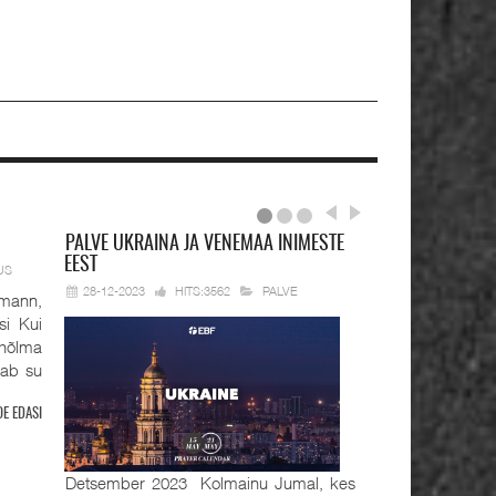
PALVE
UKRAINA JA VENEMAA INIMESTE
EEST
US
28-12-2023
HITS:3562
PALVE
mann,
si Kui
hõlma
tab su
OE EDASI
Detsember 2023 Kolmainu Jumal, kes