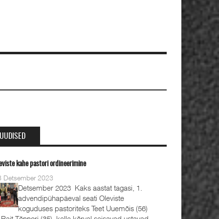
UUDISED
eviste kahe pastori ordineerimine
8 Detsember 2023
Detsember 2023 Kaks aastat tagasi, 1.
advendipühapäeval seati Oleviste
koguduses pastoriteks Teet Uuemõis (56)
 Rait Tõnnori (35), kelle kõrval seisavad ustavad