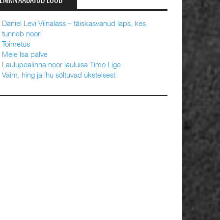
ENIMVAADATUD LOOD
Daniel Levi Viinalass – täiskasvanud laps, kes
tunneb noori
Toimetus
Meie Isa palve
Laulupealinna noor lauluisa Timo Lige
Vaim, hing ja ihu sõltuvad üksteisest