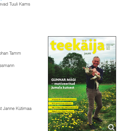
päevad Tuuli Kams
Johan Tamm
assmann
st Janne Kütimaa