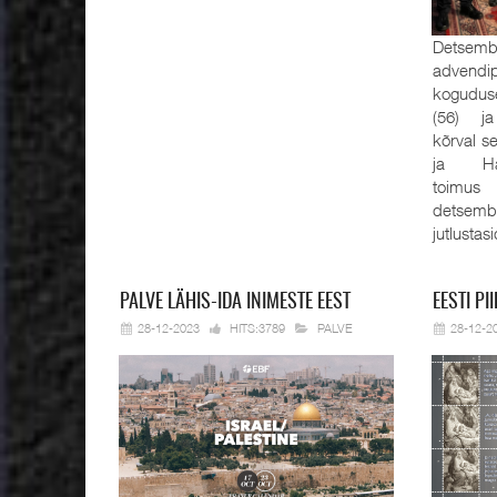
Detsembe
advendi
kogudus
(56) ja
kõrval s
ja Han
toimus
detsemb
jutlustas
PALVE
LÄHIS-IDA INIMESTE EEST
EESTI
PII
28-12-2023
HITS:3789
PALVE
28-12-2