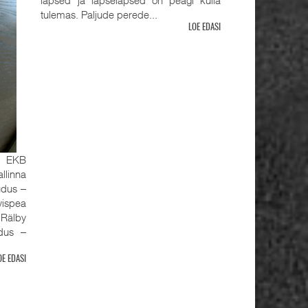
tulemas. Paljude perede...
LOE EDASI
, EKB
llinna
udus ‒
ispea
älby
udus ‒
OE EDASI