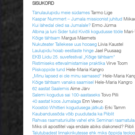
SISUKORD
Tänulaulupidu meie südames
Tarmo Lige
Kaspar Nummert – Jumala missioonist juhitud
Miika
Kui lähedal oled sa Jumalale?
Ermo Jürma
Albina ja Iurii Sider tulid Kiviõli kogudusse tööle
Mari-
Kõige tähtsam
Margus Mäemets
Nukuteater Tallekese uus hooaeg
Liivia Kaustel
Laulupidu hoiab eestlaste hinge
Jael Puusaag
EKB Liidu 25. suvefestival „Kõige tähtsam“
Ristimiseks ettevalmistamise praktika
Virve Toom
Piiskoppide tund
Hele-Maria Kangro
„Minu lapsed ei ole minu sarnased“
Hele-Maria Kan
Kõige tähtsam vanaks saamisel
Hele-Maria Kangro
62 aastat Saalemis
Aime Järv
Salemi kogudus sai 100-aastaseks
Toivo Pilli
40 aastat koos Jumalaga
Enn Veevo
Koostöö Whittieri kogudusega jätkub
Erki Tamm
Kaubandussõda võib puudutada ka Piiblit
Rahvas raamaturiiulite vahel ehk Seminari raamatula
Miks oli apostlitel vaja endale abiks diakoneid? Piibli
Talutubadest linnakirikutesse ehk miks õppida teoloo