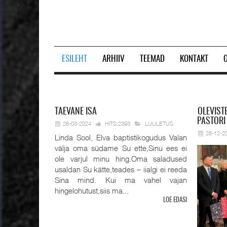
ESILEHT
ARHIIV
TEEMAD
KONTAKT
Prev
Next
TAEVANE
ISA
OLEVIST
PASTORI
26-03-2024
HITS:2393
LUULETUS
28-12-2
Linda Sool, Elva baptistikogudus Valan
välja oma südame Su ette,Sinu ees ei
ole varjul minu hing.Oma saladused
usaldan Su kätte,teades – iialgi ei reeda
Sina mind. Kui ma vahel vajan
hingelohutust,siis ma...
LOE EDASI