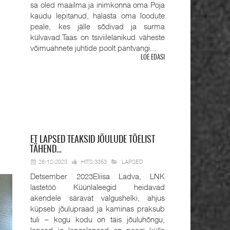
sa oled maailma ja inimkonna oma Poja
kaudu lepitanud, halasta oma loodute
peale, kes jälle sõdivad ja surma
külvavad.Taas on tsiviilelanikud väheste
võimuahnete juhtide poolt pantvangi...
LOE EDASI
ET
LAPSED TEAKSID JÕULUDE TÕELIST
TÄHEND…
28-12-2023
HITS:3353
LAPSED
Detsember 2023Eliisa Ladva, LNK
lastetöö Küünlaleegid heidavad
akendele säravat valgushelki, ahjus
küpseb jõulupraad ja kaminas praksub
tuli – kogu kodu on täis jõuluhõngu,
lapsed ja lapselapsed on peagi külla