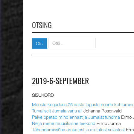
OTSING
Otsi
Otsi
2019-6-SEPTEMBER
SISUKORD
Mooste koguduse 25 aasta taguste noorte kohtumin
Turvaliselt Jumala varju all
Johanna Rosenvald
Palve õpetab mind ennast ja Jumalat tundma
Ermo 
Nelja mehe muusikaline teekond
Ermo Jürma
Tähendamissõna arukatest ja arututest sulastest
Erm