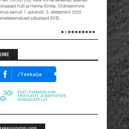
bikaasad Külli ja Hanna-Emilia. Ordineerimine
oimus samuti 1. advendil, 3. detsembril 2023.
umalateenistusel jutlustasid EKB...
LINKE