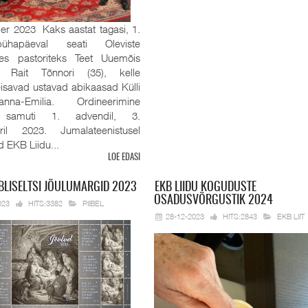
r 2023 Kaks aastat tagasi, 1.
pühapäeval seati Oleviste
es pastoriteks Teet Uuemõis
 Rait Tõnnori (35), kelle
eisavad ustavad abikaasad Külli
na-Emilia. Ordineerimine
 samuti 1. advendil, 3.
ril 2023. Jumalateenistusel
id EKB Liidu...
LOE EDASI
BLISELTSI JÕULUMARGID 2023
EKB
LIIDU KOGUDUSTE
OSADUSVÕRGUSTIK 2024
023
HITS:3382
PIIBEL
28-12-2023
HITS:2843
EKB LIIT