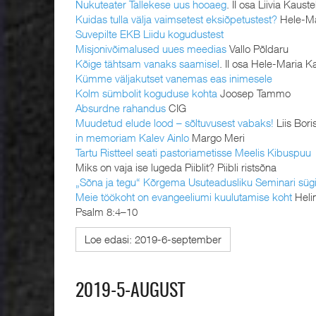
Nukuteater Tallekese uus hooaeg
. II osa Liivia Kauste
Kuidas tulla välja vaimsetest eksiõpetustest?
Hele-Ma
Suvepilte EKB Liidu kogudustest
Misjonivõimalused uues meedias
Vallo Põldaru
Kõige tähtsam vanaks saamisel
. II osa Hele-Maria K
Kümme väljakutset vanemas eas inimesele
Kolm sümbolit koguduse kohta
Joosep Tammo
Absurdne rahandus
CIG
Muudetud elude lood – sõltuvusest vabaks!
Liis Bor
in memoriam Kalev Ainlo
Margo Meri
Tartu Ristteel seati pastoriametisse Meelis Kibuspuu
Miks on vaja ise lugeda Piiblit? Piibli ristsõna
„Sõna ja tegu“ Kõrgema Usuteadusliku Seminari süg
Meie töökoht on evangeeliumi kuulutamise koht
Heli
Psalm 8:4–10
Loe edasi: 2019-6-september
2019-5-AUGUST