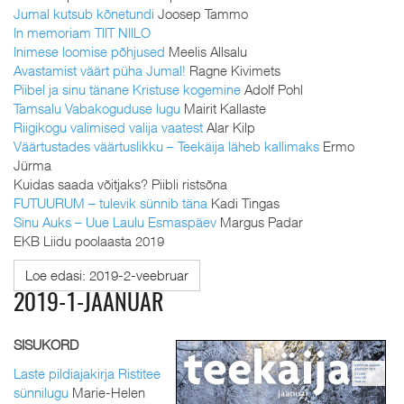
Jumal kutsub kõnetundi
Joosep Tammo
In memoriam TIIT NIILO
Inimese loomise põhjused
Meelis Allsalu
Avastamist väärt püha Jumal!
Ragne Kivimets
Piibel ja sinu tänane Kristuse kogemine
Adolf Pohl
Tamsalu Vabakoguduse lugu
Mairit Kallaste
Riigikogu valimised valija vaatest
Alar Kilp
Väärtustades väärtuslikku – Teekäija läheb kallimaks
Ermo
Jürma
Kuidas saada võitjaks? Piibli ristsõna
FUTUURUM – tulevik sünnib täna
Kadi Tingas
Sinu Auks – Uue Laulu Esmaspäev
Margus Padar
EKB Liidu poolaasta 2019
Loe edasi: 2019-2-veebruar
2019-1-JAANUAR
SISUKORD
Laste pildiajakirja Ristitee
sünnilugu
Marie-Helen