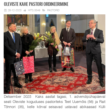
OLEVISTE KAHE
PASTORI ORDINEERIMINE
28-12-2023
HITS:3349
PASTORID
Detsember 2023 Kaks aastat tagasi, 1. advendipühapäeval
seati Oleviste koguduses pastoriteks Teet Uuemõis (56) ja Rait
Tõnnori (35), kelle kõrval seisavad ustavad abikaasad Külli