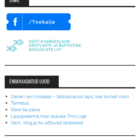
LINKE
ENIMVAADATUD LOOD
Daniel Levi Viinalass – täiskasvanud laps, kes tunneb noori
Toimetus
Meie Isa palve
Laulupealinna noor lauluisa Timo Lige
Vaim, hing ja ihu sõltuvad üksteisest