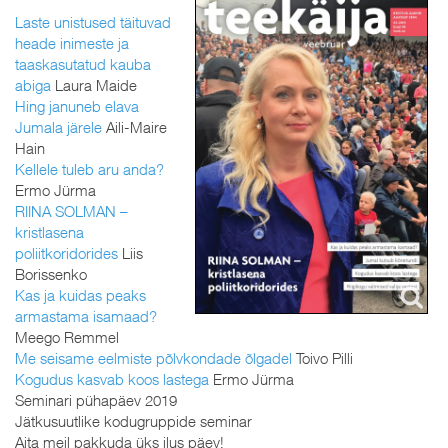
Laste unistused täituvad
heade inimeste ja
taaskasutatud kauba
abiga
Laura Maide
Hing januneb elava
Jumala järele
Aili-Maire
Hain
Kellele tuleb aru anda?
Ermo Jürma
RIINA SOLMAN –
kristlasena
poliitkoridorides
Liis
Borissenko
Kas ja kuidas peaks
armastama isamaad?
Meego Remmel
Me seisame eelmiste põlvkondade õlgadel
Toivo Pilli
Kogudus kasvab koos lastega
Ermo Jürma
Seminari pühapäev 2019
Jätkusuutlike kodugruppide seminar
Aita meil pakkuda üks ilus päev!