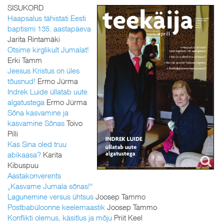
SISUKORD
Haapsalus tähistati Eesti
baptismi 135. aastapäeva
Jarita Rintamäki
Otsime kirglikult Jumalat!
Erki Tamm
Jeesus Kristus on üles
tõusnud!
Ermo Jürma
Indrek Luide üllatab uute
algatustega
Ermo Jürma
Sõna kasvamine ja
kasvamine Sõnas
Toivo
Pilli
Kas Sina oled truu
abikaasa?
Karita
Kibuspuu
Aastakonverents
„Kasvame Jumala sõnas!“
Lagunemine versus ühtsus
Joosep Tammo
Postbabüloonne keelemaastik
Joosep Tammo
Konflikti olemus, käsitlus ja mõju
Priit Keel