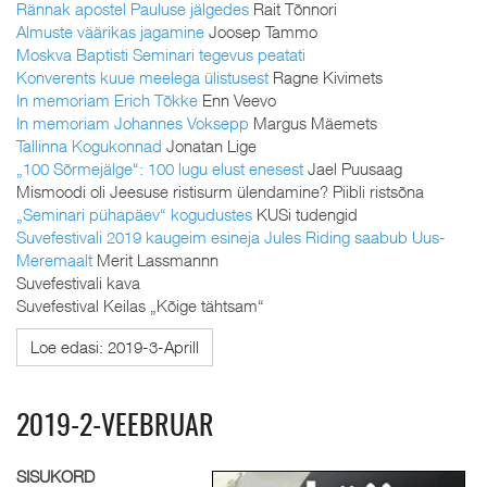
Rännak apostel Pauluse jälgedes
Rait Tõnnori
Almuste väärikas jagamine
Joosep Tammo
Moskva Baptisti Seminari tegevus peatati
Konverents kuue meelega ülistusest
Ragne Kivimets
In memoriam Erich Tõkke
Enn Veevo
In memoriam Johannes Voksepp
Margus Mäemets
Tallinna Kogukonnad
Jonatan Lige
„100 Sõrmejälge“: 100 lugu elust enesest
Jael Puusaag
Mismoodi oli Jeesuse ristisurm ülendamine? Piibli ristsõna
„Seminari pühapäev“ kogudustes
KUSi tudengid
Suvefestivali 2019 kaugeim esineja Jules Riding saabub Uus-
Meremaalt
Merit Lassmannn
Suvefestivali kava
Suvefestival Keilas „Kõige tähtsam“
Loe edasi: 2019-3-Aprill
2019-2-VEEBRUAR
SISUKORD