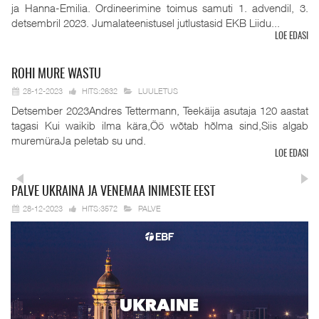
ja Hanna-Emilia. Ordineerimine toimus samuti 1. advendil, 3.
detsembril 2023. Jumalateenistusel jutlustasid EKB Liidu...
LOE EDASI
ROHI
MURE WASTU
28-12-2023
HITS:2632
LUULETUS
Detsember 2023Andres Tettermann, Teekäija asutaja 120 aastat
tagasi Kui waikib ilma kära,Öö wõtab hõlma sind,Siis algab
muremüraJa peletab su und.
LOE EDASI
PALVE
UKRAINA JA VENEMAA INIMESTE EEST
28-12-2023
HITS:3572
PALVE