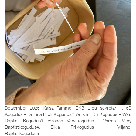
Detsember 2023 Kaisa Tamme, EKB Liidu sekretär 1. 3D
Kogudus ‒ Tallinna Piibli Kogudus2. Antsla EKB Kogudus ‒ Võru
Baptisti Kogudus3. Avispea Vabakogudus ‒ Vormsi Rälby
Baptistikogudus4. Eikla Priikogudus ‒ Viljandi
Baptistikogudus5...