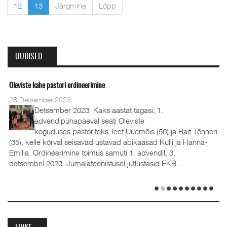
12
13
Järgmine
Lõpp
UUDISED
Oleviste kahe pastori ordineerimine
28 Detsember 2023
Detsember 2023 Kaks aastat tagasi, 1.
advendipühapäeval seati Oleviste
koguduses pastoriteks Teet Uuemõis (56) ja Rait Tõnnori
(35), kelle kõrval seisavad ustavad abikaasad Külli ja Hanna-
Emilia. Ordineerimine toimus samuti 1. advendil, 3.
detsembril 2023. Jumalateenistusel jutlustasid EKB...