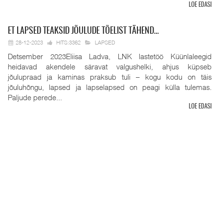
LOE EDASI
ET
LAPSED TEAKSID JÕULUDE TÕELIST TÄHEND…
28-12-2023
HITS:3362
LAPSED
Detsember 2023Eliisa Ladva, LNK lastetöö Küünlaleegid
heidavad akendele säravat valgushelki, ahjus küpseb
jõulupraad ja kaminas praksub tuli – kogu kodu on täis
jõuluhõngu, lapsed ja lapselapsed on peagi külla tulemas.
Paljude perede...
LOE EDASI