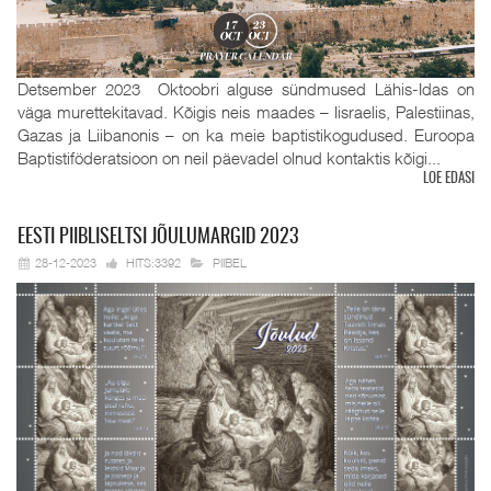
Detsember 2023 Oktoobri alguse sündmused Lähis-Idas on
väga murettekitavad. Kõigis neis maades – Iisraelis, Palestiinas,
Gazas ja Liibanonis – on ka meie baptistikogudused. Euroopa
Baptistiföderatsioon on neil päevadel olnud kontaktis kõigi...
LOE EDASI
EESTI
PIIBLISELTSI JÕULUMARGID 2023
28-12-2023
HITS:3392
PIIBEL