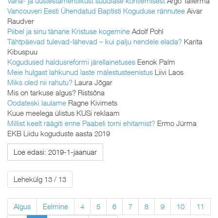
Vana- ja uustestamentlikust süüdlase kohtlemisest
Argo Tallerma
Vancouveri Eesti Ühendatud Baptisti Koguduse rännutee
Aivar
Raudver
Piibel ja sinu tänane Kristuse kogemine
Adolf Pohl
Tähtpäevad tulevad-lähevad – kui palju nendele elada?
Karita
Kibuspuu
Kogudused haldusreformi järellainetuses
Eenok Palm
Meie hulgast lahkunud laste mälestusteenistus
Liivi Laos
Miks oled nii rahutu?
Laura Jõgar
Mis on tarkuse algus? Ristsõna
Oodateski laulame
Ragne Kivimets
Kuue meelega ülistus KUSi reklaam
Millist keelt räägiti enne Paabeli torni ehitamist?
Ermo Jürma
EKB Liidu koguduste aasta 2019
Loe edasi: 2019-1-jaanuar
Lehekülg 13 / 13
Algus
Eelmine
4
5
6
7
8
9
10
11