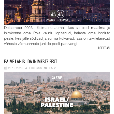
Detsember 2023 Kolmainu Jumal, kes sa oled maailma ja
inimkonna oma Poja kaudu lepitanud, halasta oma loodute
peale, kes jälle sõdivad ja surma külvavad.Taas on tsiviilelanikud
väheste võimuahnete juhtide poolt pantvangi...
LOE EDASI
PALVE
LÄHIS-IDA INIMESTE EEST
28-12-2023
HITS:3800
PALVE