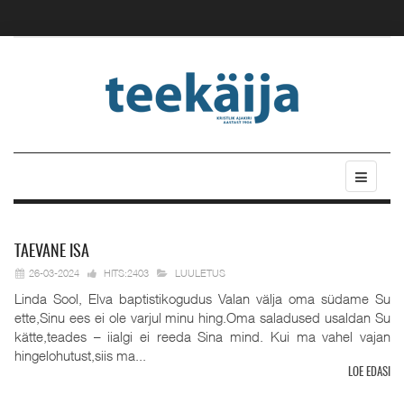
TAEVANE
ISA
26-03-2024
HITS:2403
LUULETUS
Linda Sool, Elva baptistikogudus Valan välja oma südame Su
ette,Sinu ees ei ole varjul minu hing.Oma saladused usaldan Su
kätte,teades – iialgi ei reeda Sina mind. Kui ma vahel vajan
hingelohutust,siis ma...
LOE EDASI