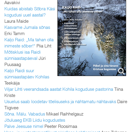
Aavakivi
Kuidas abistab Sõbra Käsi
kogudusi uuel aastal?
Laura Maide
Kasvame Jumala sõnas
Erki Tamm
Kaljo Raid: „Ma tahan olla
inimeste sõber!“
Piia Liht
Mõtisklusi isa Raidi
sünniaastapäeval
Jüri
Puusaag
Kaljo Raidi suur
sünniaastapäev Kohilas
Teekäija
Viljar Lihti veerandsada aastat Kohila koguduse pastorina
Tiina
Kriste
Usuelus saab loodetav tõelisuseks ja nähtamatu nähtavaks
Daire
Tiigivee
Sõna. Mälu. Vabadus
Mikael Raihhelgauz
Jõuluaeg EKB Liidu kogudustes
Palve Jeesuse nimel
Peeter Roosimaa