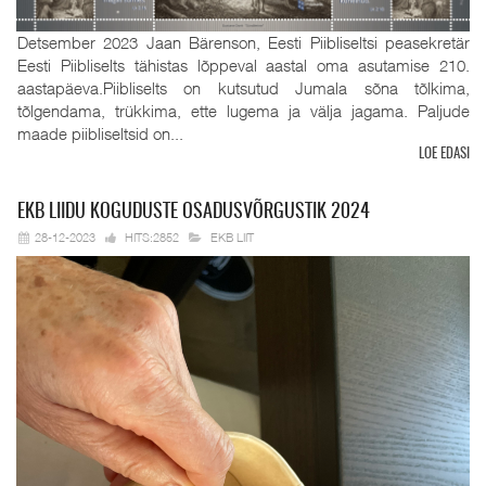
Detsember 2023 Jaan Bärenson, Eesti Piibliseltsi peasekretär
Eesti Piibliselts tähistas lõppeval aastal oma asutamise 210.
aastapäeva.Piibliselts on kutsutud Jumala sõna tõlkima,
tõlgendama, trükkima, ette lugema ja välja jagama. Paljude
maade piibliseltsid on...
LOE EDASI
EKB
LIIDU KOGUDUSTE OSADUSVÕRGUSTIK 2024
28-12-2023
HITS:2852
EKB LIIT