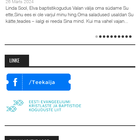
Märts 2024
28 Dets
da Sool, Elva baptistikogudus Valan välja oma südame Su
e,Sinu ees ei ole varjul minu hing.Oma saladused usaldan Su
te,teades – iialgi ei reeda Sina mind. Kui ma vahel vajan...
(35), ke
Emilia. 
detsembr
LINKE