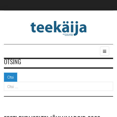
OTSING
Otsi
Otsi