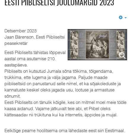
EESTI PIIBLISELTSI JÕULUMARGID 2023
Em
Detsember 2023
Jaan Bärenson, Eesti Piibliseltsi
peasekretär
Eesti Piibliselts tähistas lõppeval
aastal oma asutamise 210.
aastapäeva.
Piibliselts on kutsutud Jumala sõna tõlkima, tõlgendama,
trükkima, ette lugema ja välja jagama. Paljude maade
piibliseltsid on panustanud selle nimel, et ka sõjakoleduste ja
kannatuste keskel oleks jagada usu, lootuse ja armastuse
sõnumit.
Eesti Piibliselts on tänulik kõigile, kes on mitmel moel meie tööle
kaasa aidanud. Vajame jätkuvalt teie abi, et Piibel oleks
kättesaadav nii trükituna kui ka internetis, äppides ja mujal.
Eelkõige peame hoolitsema oma lähedaste eest siin Eestimaal.