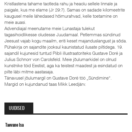
Kristlastena tahame taotleda rahu ja heaolu sellele linnale ja
paigale, kus me elame (Jr 29:7). Samas on sadade kilomeetrite
kaugusel meile lähedased hõimurahvad, kelle toetamine on
meie auasi.
Advendiajal meenutame meie Lunastaja tulekut
tagasihoidlikesse oludesse Juudamaal. Petlemmas sündinud
Jeesust vajab kogu maailm, eriti keset majanduslangust ja sõda.
Pühakirja on sajandite jooksul kaunistatud ilusate piltidega. 19.
sajandil kujunesid tuntud Piibli illustraatoriteks Gustave Doré ja
Julius Schnorr von Carolsfeld. Meie jõulumarkidel on olnud
kunstnike töid Eestist, aga ka teistest maadest ja esindatud on
pilte läbi mitme aastasaja.
Tänavusel jõulumargil on Gustave Doré töö „Sündimine“.
Margid on kujundanud taas Mikk Leedjärv.
UUDISED
ane Isa
Oleviste k