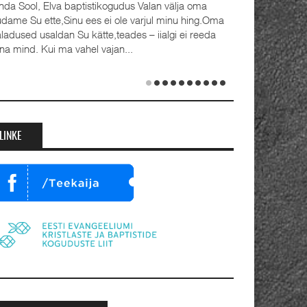
oma
Detsember 2023 Kaks aastat tagasi, 1.
ing.Oma
advendipühapäeval seati Oleviste
reeda
koguduses pastoriteks Teet Uuemõis (56)
ja Rait Tõnnori (35), kelle kõrval seisavad ustavad
abikaasad Külli ja Hanna-Emilia. Ordineerimine
toimus samuti 1. advendil, 3. detsembril 2023.
Jumalateenistusel jutlustasid EKB...
LINKE