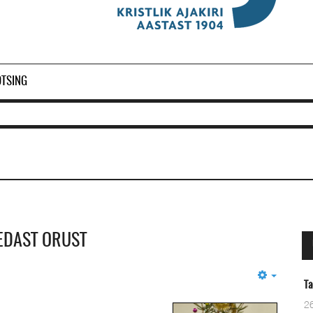
OTSING
MEDAST ORUST
Empty
Taevane Isa
26 Märts 2024