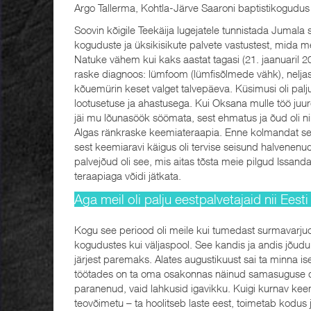
Argo Tallerma, Kohtla-Järve Saaroni baptistikogudus
Soovin kõigile Teekäija lugejatele tunnistada Jumala
koguduste ja üksikisikute palvete vastustest, mida 
Natuke vähem kui kaks aastat tagasi (21. jaanuaril 
raske diagnoos: lümfoom (lümfisõlmede vähk), neljas
kõuemürin keset valget talvepäeva. Küsimusi oli palj
lootusetuse ja ahastusega. Kui Oksana mulle töö juurd
jäi mu lõunasöök söömata, sest ehmatus ja õud oli nii
Algas ränkraske keemiateraapia. Enne kolmandat se
sest keemiaravi käigus oli tervise seisund halvenenud
palvejõud oli see, mis aitas tõsta meie pilgud Issanda
teraapiaga võidi jätkata.
Aga meil oli palju eestpalvetajaid nii Eest
Kogu see periood oli meile kui tumedast surmavarjuoru
kogudustes kui väljaspool. See kandis ja andis jõudu.
järjest paremaks. Alates augustikuust sai ta minna i
töötades on ta oma osakonnas näinud samasuguse di
paranenud, vaid lahkusid igavikku. Kuigi kurnav kee
teovõimetu – ta hoolitseb laste eest, toimetab kodus