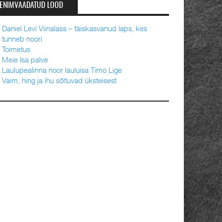
ENIMVAADATUD LOOD
Daniel Levi Viinalass – täiskasvanud laps, kes
tunneb noori
Toimetus
Meie Isa palve
Laulupealinna noor lauluisa Timo Lige
Vaim, hing ja ihu sõltuvad üksteisest