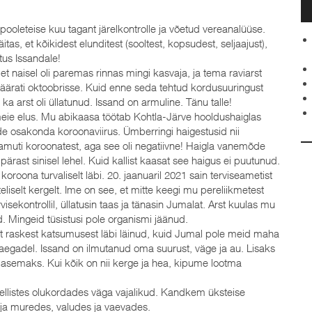
ooleteise kuu tagant järelkontrolle ja võetud vereanalüüse.
s, et kõikidest elunditest (sooltest, kopsudest, seljaajust),
itus Issandale!
t naisel oli paremas rinnas mingi kasvaja, ja tema raviarst
äärati oktoobrisse. Kuid enne seda tehtud kordusuuringust
ka arst oli üllatunud. Issand on armuline. Tänu talle!
meie elus. Mu abikaasa töötab Kohtla-Järve hooldushaiglas
de osakonda koroonaviirus. Ümberringi haigestusid nii
samuti koroonatest, aga see oli negatiivne! Haigla vanemõde
pärast sinisel lehel. Kuid kallist kaasat see haigus ei puutunud.
roona turvaliselt läbi. 20. jaanuaril 2021 sain terviseametist
iselt kergelt. Ime on see, et mitte keegi mu pereliikmetest
rvisekontrollil, üllatusin taas ja tänasin Jumalat. Arst kuulas mu
. Mingeid tüsistusi pole organismi jäänud.
t raskest katsumusest läbi läinud, kuid Jumal pole meid maha
aegadel. Issand on ilmutanud oma suurust, väge ja au. Lisaks
asemaks. Kui kõik on nii kerge ja hea, kipume lootma
ellistes olukordades väga vajalikud. Kandkem üksteise
 ja muredes, valudes ja vaevades.