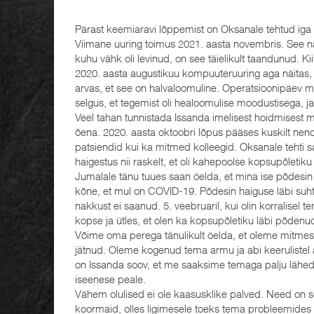
Pärast keemiaravi lõppemist on Oksanale tehtud iga p
Viimane uuring toimus 2021. aasta novembris. See näita
kuhu vähk oli levinud, on see täielikult taandunud. Ki
2020. aasta augustikuu kompuuteruuring aga näitas, e
arvas, et see on halvaloomuline. Operatsioonipäev m
selgus, et tegemist oli healoomulise moodustisega, ja 
Veel tahan tunnistada Issanda imelisest hoidmisest 
õena. 2020. aasta oktoobri lõpus pääses kuskilt nen
patsiendid kui ka mitmed kolleegid. Oksanale tehti 
haigestus nii raskelt, et oli kahepoolse kopsupõletiku 
Jumalale tänu tuues saan öelda, et mina ise põdesin ko
kõne, et mul on COVID-19. Põdesin haiguse läbi suhtel
nakkust ei saanud. 5. veebruaril, kui olin korralisel te
kopse ja ütles, et olen ka kopsupõletiku läbi põdenud
Võime oma perega tänulikult öelda, et oleme mitmes
jätnud. Oleme kogenud tema armu ja abi keerulistel 
on Issanda soov, et me saaksime temaga palju lähed
iseenese peale.
Vähem olulised ei ole kaasusklike palved. Need on s
koormaid, olles ligimesele toeks tema probleemides