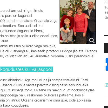
Linda Sool, Elva baptistikogudus Valan välja 
südame Su ette,Sinu ees ei ole varjul minu h
 suurest armust ning mitmete
saladused usaldan Su kätte,teades – iialgi ei 
meie pere on kogenud.
Sina mind. Kui ma vahel vajan...
2020) pandi mu naisele Oksanale väga
 staadium. See uudis oli kui
u ja tunded segunesid hirmu,
e helistas ja selle uudise edasi ütles,
 suur.
anssi muutus olukord väga raskeks,
 ja oli küsimärgi all, kas saab protseduuridega jätkata. Üksnes
le, kellelt tuleb abi. Au Jumalale, vereanalüüsid paranesid ja
i kogudustes kui väljaspool.
st läbiminek. Aga meil oli palju eestpalvetajaid nii Eesti
 Issand kuulis ja vastas palvetele ning naise seisund läks
segi 0,75 kohaga tööle. Oksana on rääkinud, et hooldushaiglas
agnoosiga palju raskemas olukorras patsiente, kes ei
mia on jätnud Oksana organismile oma jälje, pole abikaasa
 ja käib koguduses.