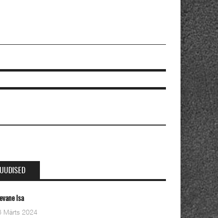
UUDISED
Oleviste kahe pastori ordineerimine
28 Detsember 2023