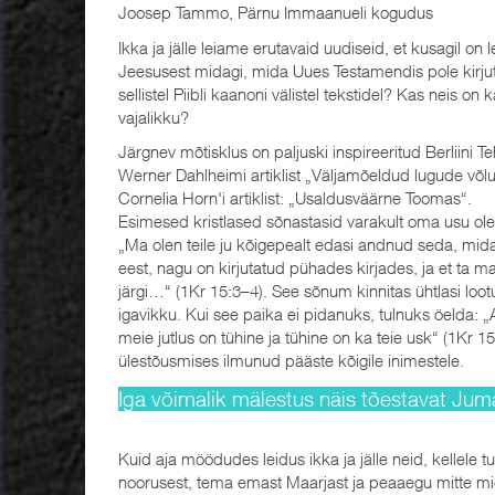
Joosep Tammo, Pärnu Immaanueli kogudus
Ikka ja jälle leiame erutavaid uudiseid, et kusagil on 
Jeesusest midagi, mida Uues Testamendis pole kirjutat
sellistel Piibli kaanoni välistel tekstidel? Kas neis 
vajalikku?
Järgnev mõtisklus on paljuski inspireeritud Berliini T
Werner Dahlheimi artiklist „Väljamõeldud lugude võlu“
Cornelia Horn'i artiklist: „Usaldusväärne Toomas“.
Esimesed kristlased sõnastasid varakult oma usu olem
„Ma olen teile ju kõigepealt edasi andnud seda, mida
eest, nagu on kirjutatud pühades kirjades, ja et ta 
järgi…“ (1Kr 15:3–4). See sõnum kinnitas ühtlasi loo
igavikku. Kui see paika ei pidanuks, tulnuks öelda: „A
meie jutlus on tühine ja tühine on ka teie usk“ (1Kr 15
ülestõusmises ilmunud pääste kõigile inimestele.
Iga võimalik mälestus näis tõestavat Jumal
Kuid aja möödudes leidus ikka ja jälle neid, kellele t
noorusest, tema emast Maarjast ja peaaegu mitte midag