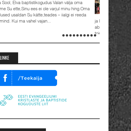
Detsember 2023 Kaks aastat tagasi, 1.
advendipühapäeval seati Oleviste
koguduses pastoriteks Teet Uuemõis (56)
 Rait Tõnnori (35), kelle kõrval seisavad ustavad
bikaasad Külli ja Hanna-Emilia. Ordineerimine
oimus samuti 1. advendil, 3. detsembril 2023.
umalateenistusel jutlustasid EKB...
LINKE