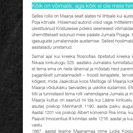
Kõik on võimalik, aga kõik ei ole meie hin
Selles rollis on Maarja sealt alates nii lihtsale kui au
Poja kõrvale. Hilisemad autorid viisid vaga mõttelenn
ülestõusnud Kristusesse poleks iseenesest võimaldan
ühemõtteliselt sidunud meie pääste Jumala Pojaga. K
igasuguste jumalannade austamise. Sellest hoolimata i
aastasadu unistanud.
Samal ajal kui kreeka filosoofias õpetatud kreeka 
Nikaia kirikukogu 325. aastaks Jumalaks tunnistatud 
et tema ema on neile lähemal ja mõistab neid paremi
paganlikelt jumalannadelt – troosti leinajatele, terv
kõigest, mida Jaakobus koos Melitoga oli Maarja koht
Maarja võidukäiku taevastes ja usklike südameis. Efes
tiitli ja tunnistasid tema rolli vahendajana Jumala ja i
Maarja kultus on saanud nii Ida kui Lääne kirikuelu
asutas piiskop Meinhardt 1190. aasta paiku augusti
Aastal 1201 viis piiskop Albert konvendi Riia linna, 
Paavst Innocentius III kinnitas selle 1216. aastal ja
vastu.
1867. aastal leiame Maarjamaa nime Lydia Koidul