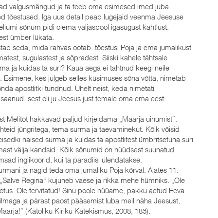
vad valgusmängud ja ta teeb oma esimesed imed juba
ised tõestused. Iga uus detail peab lugejaid veenma Jeesuse
eeliumi sõnum pidi olema väljaspool igasugust kahtlust.
 eest ümber lükata.
tab seda, mida rahvas ootab: tõestusi Poja ja ema jumalikust
atest, sugulastest ja sõpradest. Siiski kahele tähtsale
rma ja kuidas ta suri? Kaua aega ei tahtnud keegi neile
b. Esimene, kes julgeb selles küsimuses sõna võtta, nimetab
nda apostlitki tundnud. Ühelt neist, keda nimetati
saanud, sest oli ju Jeesus just temale oma ema eest
t Melitot hakkavad paljud kirjeldama „Maarja uinumist“.
suhteid jüngritega, tema surma ja taevaminekut. Kõik võisid
sedki naised surma ja kuidas ta apostlitest ümbritsetuna suri
mmast välja kandsid. Kõik sõnumid on nüüdsest suunatud
sad inglikoorid, kui ta paradiisi ülendatakse.
surmani ja nägid teda oma jumaliku Poja kõrval. Alates 11.
 „Salve Regina“ kujuneb vaese ja rikka mehe hümniks. „Ole
lootus. Ole tervitatud! Sinu poole hüüame, pakku aetud Eeva
lmaga ja pärast paost pääsemist luba meil näha Jeesust,
Maarja!“ (Katoliku Kiriku Katekismus, 2008, 183).