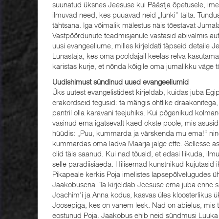
suunatud üksnes Jeesuse kui Päästja õpetusele, imeteg
ilmuvad need, kes püüavad neid „lünki“ täita. Tundus
tähtsana. Iga võimalik mälestus näis tõestavat Jumala 
Vastpöördunute teadmisjanule vastasid abivalmis aut
uusi evangeeliume, milles kirjeldati täpseid detaile 
Lunastaja, kes oma pooldajail keelas relva kasutama
karistas kurje, et nõnda kõigile oma jumalikku väge 
Uudishimust sündinud uued evangeeliumid
Üks uutest evangelistidest kirjeldab, kuidas juba Eg
erakordseid tegusid: ta mängis ohtlike draakonitega, 
pantril olla karavani teejuhiks. Kui põgenikud kolmanda
väsinud ema igatsevalt käed okste poole, mis asusi
hüüdis: „Puu, kummarda ja värskenda mu ema!“ ning 
kummardas oma ladva Maarja jalge ette. Sellesse ase
olid täis saanud. Kui nad tõusid, et edasi liikuda, ilm
selle paradiisiaeda. Hilisemad kunstnikud kujutasid ikk
Pikapeale kerkis Poja imelistes lapsepõlvelugudes 
Jaakobusena. Ta kirjeldab Jeesuse ema juba enne sün
Joachim'i ja Anna kodus, kasvas üles kloosterlikus ük
Joosepiga, kes on vanem lesk. Nad on abielus, mis t
eostunud Poja. Jaakobus ehib neid sündmusi Luuka e