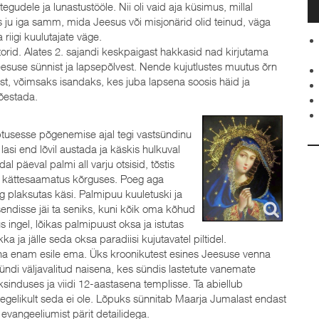
udele ja lunastustööle. Nii oli vaid aja küsimus, millal
 ju iga samm, mida Jeesus või misjonärid olid teinud, väga
riigi kuulutajate väge.
orid. Alates 2. sajandi keskpaigast hakkasid nad kirjutama
Jeesuse sünnist ja lapsepõlvest. Nende kujutlustes muutus õrn
st, võimsaks isandaks, kes juba lapsena soosis häid ja
tõestada.
iptusesse põgenemise ajal tegi vastsündinu
lasi end lõvil austada ja käskis hulkuval
l päeval palmi all varju otsisid, tõstis
d kättesaamatus kõrguses. Poeg aga
plaksutas käsi. Palmipuu kuuletuski ja
ndisse jäi ta seniks, kuni kõik oma kõhud
us ingel, lõikas palmipuust oksa ja istutas
a ja jälle seda oksa paradiisi kujutavatel piltidel.
üha enam esile ema. Üks kroonikutest esines Jeesuse venna
di väljavalitud naisena, kes sündis lastetute vanemate
sinduses ja viidi 12-aastasena templisse. Ta abiellub
egelikult seda ei ole. Lõpuks sünnitab Maarja Jumalast endast
vangeeliumist pärit detailidega.