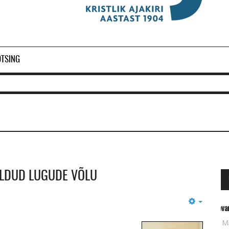
OTSING
ELDUD LUGUDE VÕLU
Empty
Ol
2