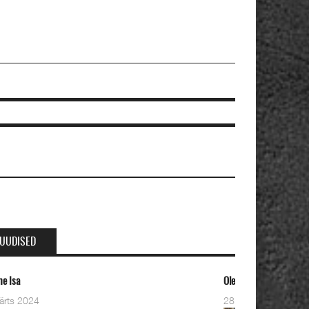
UUDISED
eviste kahe pastori ordineerimine
8 Detsember 2023