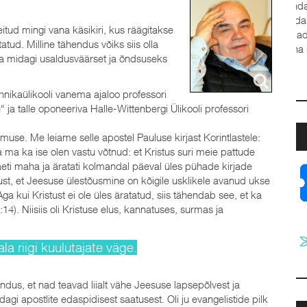
leitud mingi vana käsikiri, kus räägitakse
ud. Milline tähendus võiks siis olla
ja
on ka midagi usaldusväärset ja õndsuseks
a
t
J
ehnikaülikooli vanema ajaloo professori
 ja talle oponeeriva Halle-Wittenbergi Ülikooli professori
use. Me leiame selle apostel Pauluse kirjast Korintlastele:
 ma ka ise olen vastu võtnud: et Kristus suri meie pattude
maeti maha ja äratati kolmandal päeval üles pühade kirjade
tust, et Jeesuse ülestõusmine on kõigile usklikele avanud ukse
ga kui Kristust ei ole üles äratatud, siis tähendab see, et ka
:14). Niisiis oli Kristuse elus, kannatuses, surmas ja
a riigi kuulutajate väge.
undus, et nad teavad liialt vähe Jeesuse lapsepõlvest ja
i apostlite edaspidisest saatusest. Oli ju evangelistide pilk