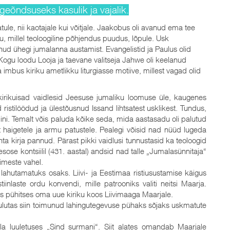
geõndsuseks kasulik ja vajalik.
statule, nii kaotajale kui võitjale. Jaakobus oli avanud ema tee
u, millel teoloogiline põhjendus puudus, lõpule. Usk
ud ühegi jumalanna austamist. Evangelistid ja Paulus olid
ogu loodu Looja ja taevane valitseja Jahwe oli keelanud
mbus kiriku ametlikku liturgiasse motiive, millest vagad olid
kirikuisad vaidlesid Jeesuse jumaliku loomuse üle, kaugenes
ristilöödud ja ülestõusnud Issand lihtsatest usklikest. Tundus,
ni. Temalt võis paluda kõike seda, mida aastasadu oli palutud
ist haigetele ja armu patustele. Pealegi võisid nad nüüd lugeda
a kirja pannud. Pärast pikki vaidlusi tunnustasid ka teoloogid
ose kontsiilil (431. aastal) andsid nad talle „Jumalasünnitaja“
nimeste vahel.
 lahutamatuks osaks. Liivi- ja Eestimaa ristiusustamise käigus
inlaste ordu konvendi, mille patrooniks valiti neitsi Maarja.
kus pühitses oma uue kiriku koos Liivimaaga Maarjale.
 kuulutas siin toimunud lahingutegevuse pühaks sõjaks uskmatute
a luuletuses „Sind surmani“. Siit alates omandab Maarjale