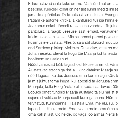
Edasi astuvad esile kaks amme. Vastsündinut eruta
beebina. Kesksel kohal on neitsist sünni meditsiinil
jumalikus päritolus. Diskreetsust siin ei tunta. Evang
Paganlike autorite kriitika ja kahtlused tuli iga hinna
Jaakobus oskab täpselt rahva suhu vaadata. Ta jutus
päritolust. Ta räägib Jeesuse isast, emast, vanavanem
küsimusele ta ei vasta: Mis sai emast pärast poja su
küsimustele vastata. Alles 5. sajandil olukord muutu
end Sardese piiskop Melitoks. Ta väidab, et ta on mõ
Johanneseks, olevat ta kogu tõe Maarja kohta teada 
hoolitsemise usaldanud.
Nüüd varisevad kõik tagasihoidlikkuse tammid. Päras
Alustatakse stseeniga risti all, kirjeldatakse Maarja 
nüüd lugeda, kuidas Jeesuse ema kartis nagu kõik tei
ja mis juhtus tema ihuga, kui apostlid ta Jeruusale
Maarjale, kelle Poeg äratab ellu, keda saadavad rõõm
Lõpuks ometi tundsid Maarja austajad ta elu hällist 
sajandist valitseb Maarja sealt kuningannana. Hümn
tervitatud, Kuninganna, Halastaja Ema, me elu, ilu, 
lapsed. … Kuula meid, Ema, vaata meid oma õrna si
oma kallist last. Oo helde, oo vaga, oo armas Neitsi 