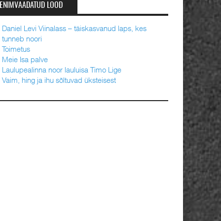
ENIMVAADATUD LOOD
Daniel Levi Viinalass – täiskasvanud laps, kes
tunneb noori
Toimetus
Meie Isa palve
Laulupealinna noor lauluisa Timo Lige
Vaim, hing ja ihu sõltuvad üksteisest