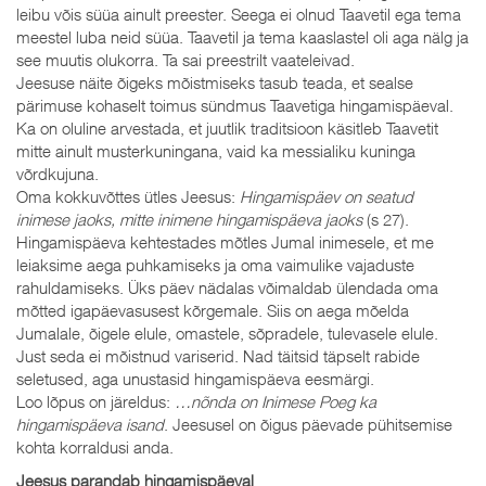
leibu võis süüa ainult preester. Seega ei olnud Taavetil ega tema
meestel luba neid süüa. Taavetil ja tema kaaslastel oli aga nälg ja
see muutis olukorra. Ta sai preestrilt vaateleivad.
Jeesuse näite õigeks mõistmiseks tasub teada, et sealse
pärimuse kohaselt toimus sündmus Taavetiga hingamispäeval.
Ka on oluline arvestada, et juutlik traditsioon käsitleb Taavetit
mitte ainult musterkuningana, vaid ka messialiku kuninga
võrdkujuna.
Oma kokkuvõttes ütles Jeesus:
Hingamispäev on seatud
inimese jaoks, mitte inimene hingamispäeva jaoks
(s 27).
Hingamispäeva kehtestades mõtles Jumal inimesele, et me
leiaksime aega puhkamiseks ja oma vaimulike vajaduste
rahuldamiseks. Üks päev nädalas võimaldab ülendada oma
mõtted igapäevasusest kõrgemale. Siis on aega mõelda
Jumalale, õigele elule, omastele, sõpradele, tulevasele elule.
Just seda ei mõistnud variserid. Nad täitsid täpselt rabide
seletused, aga unustasid hingamispäeva eesmärgi.
Loo lõpus on järeldus:
…nõnda on Inimese Poeg ka
hingamispäeva isand
. Jeesusel on õigus päevade pühitsemise
kohta korraldusi anda.
Jeesus parandab hingamispäeval