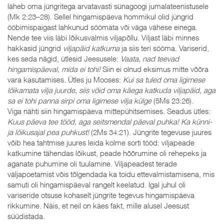
läheb oma jüngritega arvatavasti sünagoogi jumalateenistusele
(Mk 2:23–28). Sellel hingamispäeva hommikul olid jüngrid
ööbimispaigast lahkunud söömata või väga vähese einega.
Nende tee viis läbi lõikusvalmis viljapõllu. Viljast läbi minnes
hakkasid jüngrid
viljapäid katkuma
ja siis teri sööma. Variserid,
kes seda nägid, ütlesid Jeesusele:
Vaata, nad teevad
hingamispäeval, mida ei tohi!
Siin ei olnud eksimus mitte võõra
vara kasutamises. Ütles ju Mooses:
Kui sa tuled oma ligimese
lõikamata vilja juurde, siis võid oma käega katkuda viljapäid, aga
sa ei tohi panna sirpi oma ligimese vilja külge
(5Ms 23:26).
Viga nähti siin hingamispäeva mittepühitsemises. Seadus ütles:
Kuus päeva tee tööd, aga seitsmendal päeval puhka! Ka künni-
ja lõikusajal pea puhkust!
(2Ms 34:21). Jüngrite tegevuse juures
võib hea tahtmise juures leida kolme sorti tööd: viljapeade
katkumine tähendas lõikust, peade hõõrumine oli rehepeks ja
aganate puhumine oli tuulamine. Viljapeadest terade
väljapoetamist võis tõlgendada ka toidu ettevalmistamisena, mis
samuti oli hingamispäeval rangelt keelatud. Igal juhul oli
variseride otsuse kohaselt jüngrite tegevus hingamispäeva
rikkumine. Näis, et neil on käes fakt, mille alusel Jeesust
süüdistada.