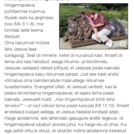
Hingamispäeva
pühitsemise küsimus
tõuseb esile ka järgmises
loos (Mk 3:1–6), mis
kinnitab selle teema
tõsidust.
Oma harjumust mööda
läks Jeesus taas
sünagoogi. Seal oli inimene, kellel oli kuivanud käsi. Ilmselt oli
tema üks käsi halvatud, seega liikumis- ja töövõimetu.
Jeesuse vastased otsisid põhjust, et Jeesuse peale kaevata
hingamispäeva käsu rikkumise pärast. Just see käsk andis
võimalusi oma loendamatute määrustega rikkumise
tuvastamiseks. Evangelist ütleb, et Jeesust varitseti, kas ta
peaks tervendama hingamispäeval, et saaks tema peale
kaevata. Jeesuselt küsiti:
„Kas hingamispäeval tohib teha
terveks?“ – et nad võiksid tema peale kaevata
(Mt 12:10). Ilmselt
arvestasid küsijad sellega, et Jeesus hädalist kindlasti aitab.
Haige abistamine, see tähendab igasugune arstlik tegevus, oli
hingamispäeval lubatud üksnes juhul, kui haige elu oli ohus. Kui
aga sellist ohtu ei olnud, oli ükskõik milline abistamine keelatud.