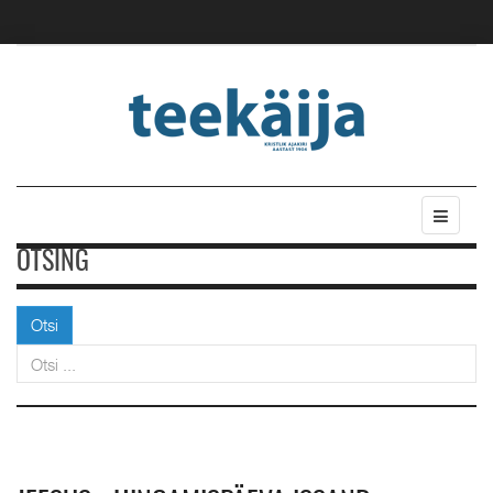
OTSING
Otsi
Otsi