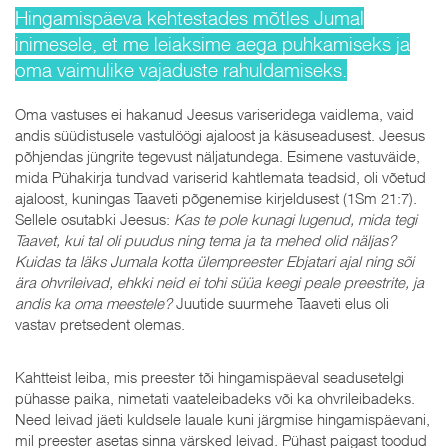
Hingamispäeva kehtestades mõtles Jumal
inimesele, et me leiaksime aega puhkamiseks ja
oma vaimulike vajaduste rahuldamiseks.
Oma vastuses ei hakanud Jeesus variseridega vaidlema, vaid
andis süüdistusele vastulöögi ajaloost ja käsuseadusest. Jeesus
põhjendas jüngrite tegevust näljatundega. Esimene vastuväide,
mida Pühakirja tundvad variserid kahtlemata teadsid, oli võetud
ajaloost, kuningas Taaveti põgenemise kirjeldusest (1Sm 21:7).
Sellele osutabki Jeesus:
Kas te pole kunagi lugenud, mida tegi
Taavet, kui tal oli puudus ning tema ja ta mehed olid näljas?
Kuidas ta läks Jumala kotta ülempreester Ebjatari ajal ning sõi
ära ohvrileivad, ehkki neid ei tohi süüa keegi peale preestrite, ja
andis ka oma meestele?
Juutide suurmehe Taaveti elus oli
vastav pretsedent olemas.
Kahtteist leiba, mis preester tõi hingamispäeval seadusetelgi
pühasse paika, nimetati vaateleibadeks või ka ohvrileibadeks.
Need leivad jäeti kuldsele lauale kuni järgmise hingamispäevani,
mil preester asetas sinna värsked leivad. Pühast paigast toodud