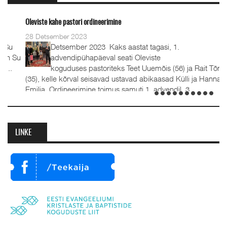
Oleviste kahe pastori ordineerimine
28 Detsember 2023
Detsember 2023 Kaks aastat tagasi, 1.
advendipühapäeval seati Oleviste
koguduses pastoriteks Teet Uuemõis (56) ja Rait Tõnnori
(35), kelle kõrval seisavad ustavad abikaasad Külli ja Hanna-
Emilia. Ordineerimine toimus samuti 1. advendil, 3.
detsembril 2023. Jumalateenistusel jutlustasid EKB...
LINKE