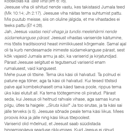
kooskõlas ka
Talle viha
(Ilm 6:16).
Jeesuse viha oli sihitud nende vastu, kes takistasid Jumala teed
(Mk 10:14; Jh 2:17). Jeesuse viha näitas tema suhtumist pattu.
Mis puutub meisse, siis on oluline jälgida, et me vihastades ei
teeks pattu (Ef 4:26).
Jah, Jeesus
vaatas neid vihaga ja tundis meelehärmi nende
südamekanguse pärast
. Jeesust vihastas variseride käitumine,
mis tõstis traditsioonid heast inimlikkusest kõrgemale. Samal ajal
oli ta kurb nendesamade inimeste südamekanguse pärast, sest
kõik vajasid Jumala armu ja abi, ka variserid ja kirjatundjad.
Pärast Jeesuse selgitust ei tegutsenud variserid enam
rumalusest, vaid kangusest.
Mehe puue oli tõsine. Tema üks käsi oli halvatud. Ta polnud ei
patune ega tölner, aga ta käsi oli halvatud. Kui teised tõstsid
palve ajal kombekohaselt oma käed taeva poole, rippus tema
üks käsi elutult all. Ka tema töötegemine oli piiratud. Pärast
seda, kui Jeesus oli heitnud rahvale vihase, aga samas kurva
pilgu, ütles ta haigele:
„Siruta käsi!
“ Ja too sirutas, ja ta käsi sai
jälle terveks (s 5). Jeesuse sõnade peale tema käsi liikus. Mees
proovis ikka ja jälle ning käsi liikus tõepoolest.
Variserid olid mõelnud, et Jeesust saab süüdistada
hingamispäeva seaduse rikkumises. Kuid Jeesus ei olnud