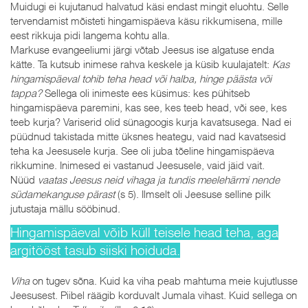
Muidugi ei kujutanud halvatud käsi endast mingit eluohtu. Selle
tervendamist mõisteti hingamispäeva käsu rikkumisena, mille
eest rikkuja pidi langema kohtu alla.
Markuse evangeeliumi järgi võtab Jeesus ise algatuse enda
kätte. Ta kutsub inimese rahva keskele ja küsib kuulajatelt:
Kas
hingamispäeval tohib teha head või halba, hinge päästa või
tappa?
Sellega oli inimeste ees küsimus: kes pühitseb
hingamispäeva paremini, kas see, kes teeb head, või see, kes
teeb kurja? Variserid olid sünagoogis kurja kavatsusega. Nad ei
püüdnud takistada mitte üksnes heategu, vaid nad kavatsesid
teha ka Jeesusele kurja. See oli juba tõeline hingamispäeva
rikkumine. Inimesed ei vastanud Jeesusele, vaid jäid vait.
Nüüd
vaatas Jeesus neid vihaga ja tundis meelehärmi nende
südamekanguse pärast
(s 5). Ilmselt oli Jeesuse selline pilk
jutustaja mällu sööbinud.
Hingamispäeval võib küll teisele head teha, aga
argitööst tasub siiski hoiduda.
Viha
on tugev sõna. Kuid ka viha peab mahtuma meie kujutlusse
Jeesusest. Piibel räägib korduvalt Jumala vihast. Kuid sellega on