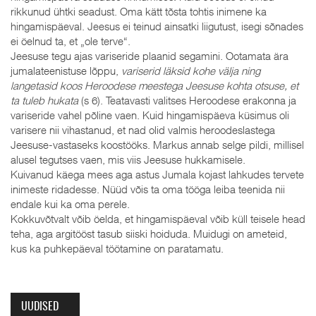
rikkunud ühtki seadust. Oma kätt tõsta tohtis inimene ka
hingamispäeval. Jeesus ei teinud ainsatki liigutust, isegi sõnades
ei öelnud ta, et „ole terve“.
Jeesuse tegu ajas variseride plaanid segamini. Ootamata ära
jumalateenistuse lõppu,
variserid läksid kohe välja ning
langetasid koos Heroodese meestega Jeesuse kohta otsuse, et
ta tuleb hukata
(s 6). Teatavasti valitses Heroodese erakonna ja
variseride vahel põline vaen. Kuid hingamispäeva küsimus oli
varisere nii vihastanud, et nad olid valmis heroodeslastega
Jeesuse-vastaseks koostööks. Markus annab selge pildi, millisel
alusel tegutses vaen, mis viis Jeesuse hukkamisele.
Kuivanud käega mees aga astus Jumala kojast lahkudes tervete
inimeste ridadesse. Nüüd võis ta oma tööga leiba teenida nii
endale kui ka oma perele.
Kokkuvõtvalt võib öelda, et hingamispäeval võib küll teisele head
teha, aga argitööst tasub siiski hoiduda. Muidugi on ameteid,
kus ka puhkepäeval töötamine on paratamatu.
UUDISED