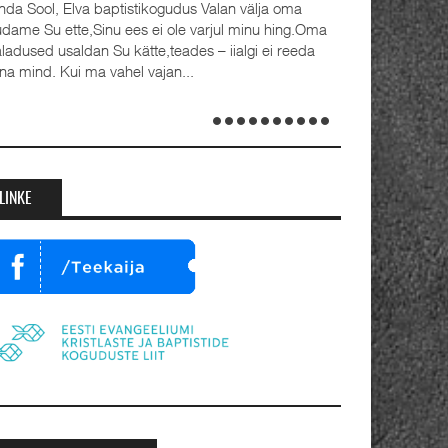
Detsember 2023 Kaks aastat tagasi, 1.
advendipühapäeval seati Oleviste
koguduses pastoriteks Teet Uuemõis (56)
a Rait Tõnnori (35), kelle kõrval seisavad ustavad
bikaasad Külli ja Hanna-Emilia. Ordineerimine
oimus samuti 1. advendil, 3. detsembril 2023.
umalateenistusel jutlustasid EKB...
LINKE