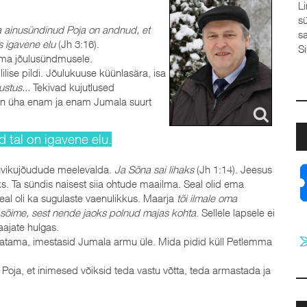
Linda Sool, Elva baptistikogudus Valan välja oma
südame Su ette,Sinu ees ei ole varjul minu hing.Oma
 ainusündinud Poja on andnud, et
saladused usaldan Su kätte,teades – iialgi ei reeda
s igavene elu
(Jh 3:16).
Sina mind. Kui ma vahel vajan...
j
 ma jõulusündmusele.
a
lise pildi. Jõulukuuse küünlasära, isa
t
stus...
Tekivad kujutlused
J
len üha enam ja enam Jumala suurt
d tal on igavene elu.
uvikujõudude meelevalda.
Ja Sõna sai lihaks
(Jh 1:14). Jeesus
ks. Ta sündis naisest siia ohtude maailma. Seal olid ema
eal oli ka sugulaste vaenulikkus. Maarja
tõi ilmale oma
sõime, sest nende jaoks polnud majas kohta
. Sellele lapsele ei
ajate hulgas.
 vaatama, imestasid Jumala armu üle. Mida pidid küll Petlemma
oja, et inimesed võiksid teda vastu võtta, teda armastada ja