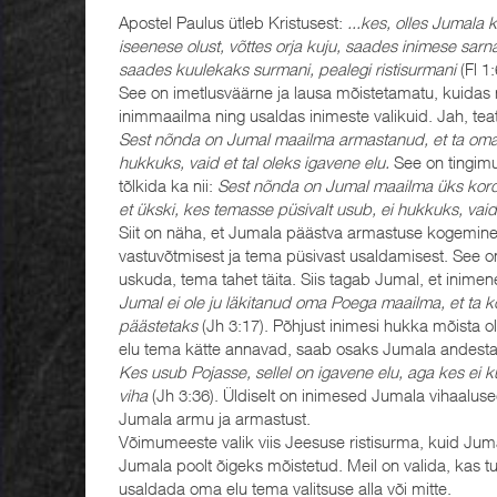
Apostel Paulus ütleb Kristusest:
...kes, olles Jumala
iseenese olust, võttes orja kuju, saades inimese sarna
saades kuulekaks surmani, pealegi ristisurmani
(Fl 1:
See on imetlusväärne ja lausa mõistetamatu, kuidas
inimmaailma ning usaldas inimeste valikuid. Jah, tea
Sest nõnda on Jumal maailma armastanud, et ta oma 
hukkuks, vaid et tal oleks igavene elu.
See on tingimu
tõlkida ka nii:
Sest nõnda on Jumal maailma üks kord
et ükski, kes temasse püsivalt usub, ei hukkuks, vaid 
Siit on näha, et Jumala päästva armastuse kogemine
vastuvõtmisest ja tema püsivast usaldamisest. See o
uskuda, tema tahet täita. Siis tagab Jumal, et inimene
Jumal ei ole ju läkitanud oma Poega maailma, et ta k
päästetaks
(Jh 3:17). Põhjust inimesi hukka mõista o
elu tema kätte annavad, saab osaks Jumala andesta
Kes usub Pojasse, sellel on igavene elu, aga kes ei 
viha
(Jh 3:36). Üldiselt on inimesed Jumala vihaalu
Jumala armu ja armastust.
Võimumeeste valik viis Jeesuse ristisurma, kuid Juma
Jumala poolt õigeks mõistetud. Meil on valida, kas t
usaldada oma elu tema valitsuse alla või mitte.