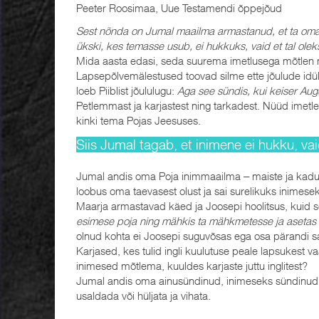
Peeter Roosimaa, Uue Testamendi õppejõud
Sest nõnda on Jumal maailma armastanud, et ta oma
ükski, kes temasse usub, ei hukkuks, vaid et tal olek
Mida aasta edasi, seda suurema imetlusega mõtlen
Lapsepõlvemälestused toovad silme ette jõulude idülli
loeb Piiblist jõululugu:
Aga see sündis, kui keiser Augu
Petlemmast ja karjastest ning tarkadest. Nüüd imet
kinki tema Pojas Jeesuses.
Siis Jumal tagab, et inimene ei hukku, vai
Jumal andis oma Poja inimmaailma ‒ maiste ja kad
loobus oma taevasest olust ja sai surelikuks inimese
Maarja armastavad käed ja Joosepi hoolitsus, kuid s
esimese poja ning mähkis ta mähkmetesse ja asetas 
olnud kohta ei Joosepi suguvõsas ega osa pärandi sa
Karjased, kes tulid ingli kuulutuse peale lapsukest
inimesed mõtlema, kuuldes karjaste juttu inglitest?
Jumal andis oma ainusündinud, inimeseks sündinud P
usaldada või hüljata ja vihata.