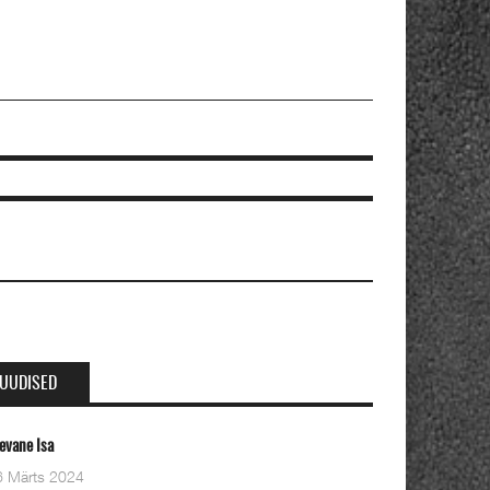
UUDISED
leviste kahe pastori ordineerimine
8 Detsember 2023