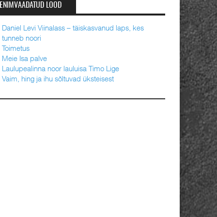
ENIMVAADATUD LOOD
Daniel Levi Viinalass – täiskasvanud laps, kes
tunneb noori
Toimetus
Meie Isa palve
Laulupealinna noor lauluisa Timo Lige
Vaim, hing ja ihu sõltuvad üksteisest