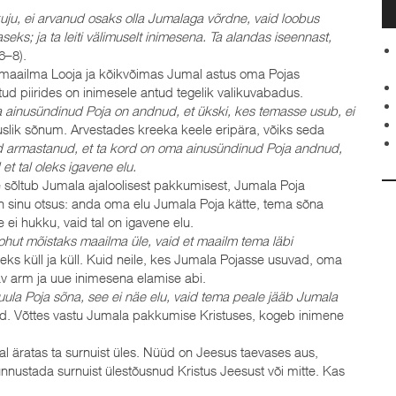
 kuju, ei arvanud osaks olla Jumalaga võrdne, vaid loobus
seks; ja ta leiti välimuselt inimesena. Ta alandas iseennast,
6–8).
 maailma Looja ja kõikvõimas Jumal astus oma Pojas
tud piirides on inimesele antud tegelik valikuvabadus.
ainusündinud Poja on andnud, et ükski, kes temasse usub, ei
slik sõnum. Arvestades kreeka keele eripära, võiks seda
 armastanud, et ta kord on oma ainusündinud Poja andnud,
et tal oleks igavene elu.
 sõltub Jumala ajaloolisest pakkumisest, Jumala Poja
n sinu otsus: anda oma elu Jumala Poja kätte, tema sõna
 ei hukku, vaid tal on igavene elu.
ohut mõistaks maailma üle, vaid et maailm tema läbi
leks küll ja küll. Kuid neile, kes Jumala Pojasse usuvad, oma
v arm ja uue inimesena elamise abi.
kuula Poja sõna, see ei näe elu, vaid tema peale jääb Jumala
sed. Võttes vastu Jumala pakkumise Kristuses, kogeb inimene
l äratas ta surnuist üles. Nüüd on Jeesus taevases aus,
unnustada surnuist ülestõusnud Kristus Jeesust või mitte. Kas