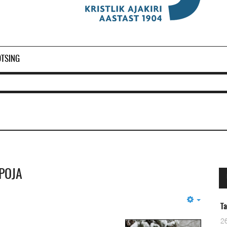
OTSING
POJA
Empty
Taevane Isa
O
26 Märts 2024
2