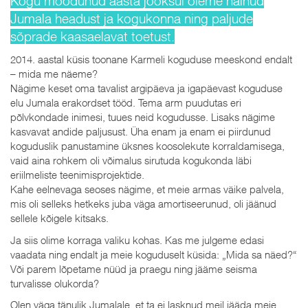
Kogu möödunud aasta jooksul oleme näinud
Jumala headust ja kogukonna ning paljude
sõprade kaasaelavat toetust.
2014. aastal küsis toonane Karmeli koguduse meeskond endalt
– mida me näeme?
Nägime keset oma tavalist argipäeva ja igapäevast koguduse
elu Jumala erakordset tööd. Tema arm puudutas eri
põlvkondade inimesi, tuues neid kogudusse. Lisaks nägime
kasvavat andide paljusust. Üha enam ja enam ei piirdunud
koguduslik panustamine üksnes koosolekute korraldamisega,
vaid aina rohkem oli võimalus sirutuda kogukonda läbi
eriilmeliste teenimisprojektide.
Kahe eelnevaga seoses nägime, et meie armas väike palvela,
mis oli selleks hetkeks juba väga amortiseerunud, oli jäänud
sellele kõigele kitsaks.
Ja siis olime korraga valiku kohas. Kas me julgeme edasi
vaadata ning endalt ja meie koguduselt küsida: „Mida sa näed?“
Või parem lõpetame nüüd ja praegu ning jääme seisma
turvalisse olukorda?
Olen väga tänulik Jumalale, et ta ei lasknud meil jääda meie