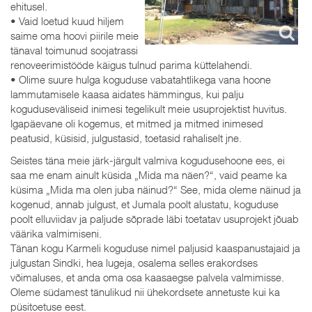
ehitusel.
• Vaid loetud kuud hiljem
saime oma hoovi piirile meie
tänaval toimunud soojatrassi
renoveerimistööde käigus tulnud parima küttelahendi.
• Olime suure hulga koguduse vabatahtlikega vana hoone
lammutamisele kaasa aidates hämmingus, kui palju
koguduseväliseid inimesi tegelikult meie usuprojektist huvitus.
Igapäevane oli kogemus, et mitmed ja mitmed inimesed
peatusid, küsisid, julgustasid, toetasid rahaliselt jne.
Seistes täna meie järk-järgult valmiva kogudusehoone ees, ei
saa me enam ainult küsida „Mida ma näen?“, vaid peame ka
küsima „Mida ma olen juba näinud?“ See, mida oleme näinud ja
kogenud, annab julgust, et Jumala poolt alustatu, koguduse
poolt elluviidav ja paljude sõprade läbi toetatav usuprojekt jõuab
väärika valmimiseni.
Tänan kogu Karmeli koguduse nimel paljusid kaaspanustajaid ja
julgustan Sindki, hea lugeja, osalema selles erakordses
võimaluses, et anda oma osa kaasaegse palvela valmimisse.
Oleme südamest tänulikud nii ühekordsete annetuste kui ka
püsitoetuse eest.