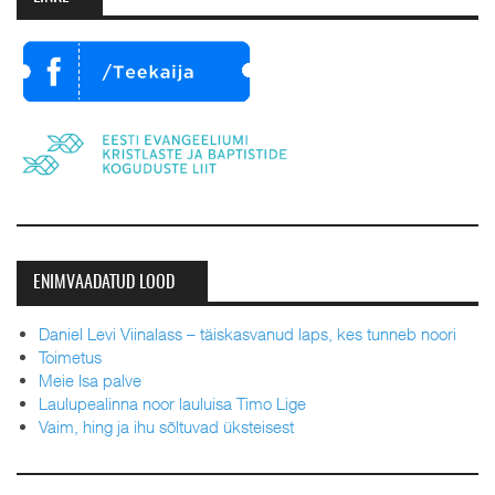
ENIMVAADATUD LOOD
Daniel Levi Viinalass – täiskasvanud laps, kes tunneb noori
Toimetus
Meie Isa palve
Laulupealinna noor lauluisa Timo Lige
Vaim, hing ja ihu sõltuvad üksteisest