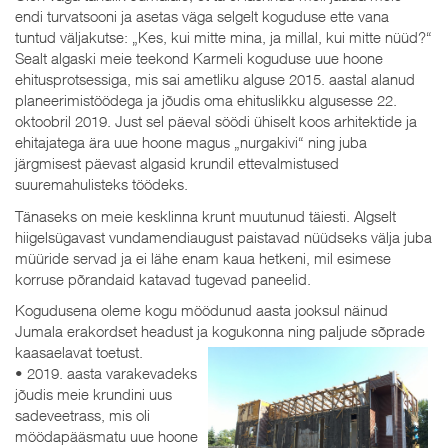
endi turvatsooni ja asetas väga selgelt koguduse ette vana
tuntud väljakutse: „Kes, kui mitte mina, ja millal, kui mitte nüüd?“
Sealt algaski meie teekond Karmeli koguduse uue hoone
ehitusprotsessiga, mis sai ametliku alguse 2015. aastal alanud
planeerimistöödega ja jõudis oma ehituslikku algusesse 22.
oktoobril 2019. Just sel päeval söödi ühiselt koos arhitektide ja
ehitajatega ära uue hoone magus „nurgakivi“ ning juba
järgmisest päevast algasid krundil ettevalmistused
suuremahulisteks töödeks.
Tänaseks on meie kesklinna krunt muutunud täiesti. Algselt
hiigelsügavast vundamendiaugust paistavad nüüdseks välja juba
müüride servad ja ei lähe enam kaua hetkeni, mil esimese
korruse põrandaid katavad tugevad paneelid.
Kogudusena oleme kogu möödunud aasta jooksul näinud
Jumala erakordset headust ja kogukonna ning paljude sõprade
kaasaelavat toetust.
• 2019. aasta varakevadeks
jõudis meie krundini uus
sadeveetrass, mis oli
möödapääsmatu uue hoone