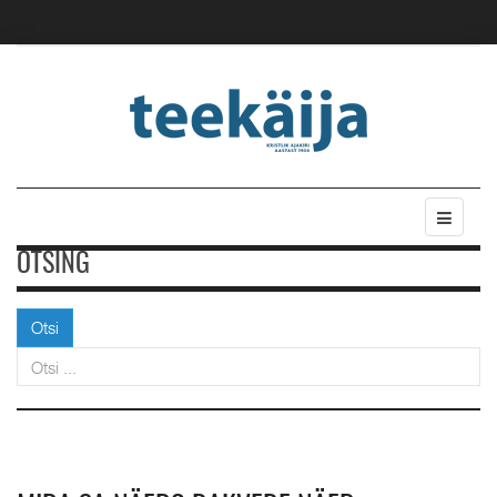
OTSING
Otsi
Otsi