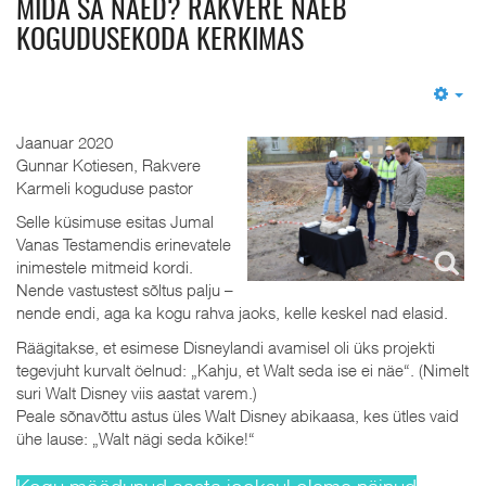
MIDA SA NÄED? RAKVERE NÄEB
KOGUDUSEKODA KERKIMAS
Em
Jaanuar 2020
Gunnar Kotiesen, Rakvere
Karmeli koguduse pastor
Selle küsimuse esitas Jumal
Vanas Testamendis erinevatele
inimestele mitmeid kordi.
Nende vastustest sõltus palju –
nende endi, aga ka kogu rahva jaoks, kelle keskel nad elasid.
Räägitakse, et esimese Disneylandi avamisel oli üks projekti
tegevjuht kurvalt öelnud: „Kahju, et Walt seda ise ei näe“. (Nimelt
suri Walt Disney viis aastat varem.)
Peale sõnavõttu astus üles Walt Disney abikaasa, kes ütles vaid
ühe lause: „Walt nägi seda kõike!“