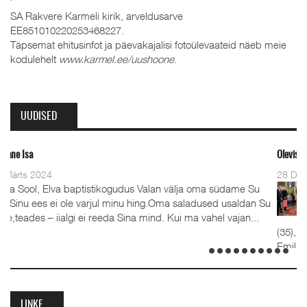
SA Rakvere Karmeli kirik, arveldusarve
EE851010220253468227.
Täpsemat ehitusinfot ja päevakajalisi fotoülevaateid näeb meie
kodulehelt
www.karmel.ee/uushoone
.
UUDISED
Oleviste kahe pastori ordineerimine
28 Detsember 2023
alan välja oma südame Su
Detsember 2023 Kaks aastat tag
ing.Oma saladused usaldan Su
advendipühapäeval seati Olevist
ind. Kui ma vahel vajan...
koguduses pastoriteks Teet Uuemõ
(35), kelle kõrval seisavad ustavad abik
Emilia. Ordineerimine toimus samuti 1. a
detsembril 2023. Jumalateenistusel jutlu
LINKE