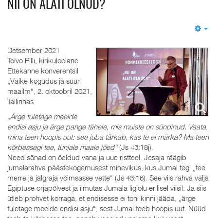
NII ON ALATI OLNUD?
Em
Detsember 2021
Toivo Pilli, kirikuloolane
Ettekanne konverentsil
„Väike kogudus ja suur
maailm“, 2. oktoobril 2021,
Tallinnas
„Ärge tuletage meelde
endisi asju ja ärge pange tähele, mis muiste on sündinud. Vaata,
mina teen hoopis uut: see juba tärkab, kas te ei märka? Ma teen
kõrbessegi tee, tühjale maale jõed“
(Js 43:18j).
Need sõnad on öeldud vana ja uue ristteel. Jesaja räägib
jumalarahva päästekogemusest minevikus, kus Jumal tegi „tee
merre ja jalgraja võimsasse vette“ (Js 43:16). See viis rahva välja
Egiptuse orjapõlvest ja ilmutas Jumala ligiolu erilisel viisil. Ja siis
ütleb prohvet korraga, et endisesse ei tohi kinni jääda, „ärge
tuletage meelde endisi asju“, sest Jumal teeb hoopis uut. Nüüd