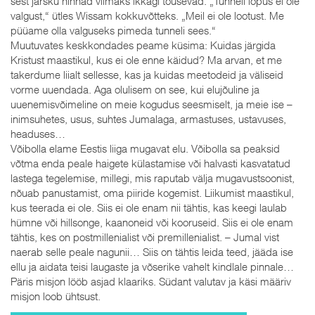
sest järsku hinnad viimaks ikkagi tõusevad. „Tunneli lõpus ei ole
valgust,“ ütles Wissam kokkuvõtteks. „Meil ei ole lootust. Me
püüame olla valguseks pimeda tunneli sees.“
Muutuvates keskkondades peame küsima: Kuidas järgida
Kristust maastikul, kus ei ole enne käidud? Ma arvan, et me
takerdume liialt sellesse, kas ja kuidas meetodeid ja väliseid
vorme uuendada. Aga olulisem on see, kui elujõuline ja
uuenemisvõimeline on meie kogudus seesmiselt, ja meie ise –
inimsuhetes, usus, suhtes Jumalaga, armastuses, ustavuses,
headuses…
Võibolla elame Eestis liiga mugavat elu. Võibolla sa peaksid
võtma enda peale haigete külastamise või halvasti kasvatatud
lastega tegelemise, millegi, mis raputab välja mugavustsoonist,
nõuab panustamist, oma piiride kogemist. Liikumist maastikul,
kus teerada ei ole. Siis ei ole enam nii tähtis, kas keegi laulab
hümne või hillsonge, kaanoneid või kooruseid. Siis ei ole enam
tähtis, kes on postmillenialist või premillenialist. – Jumal vist
naerab selle peale nagunii… Siis on tähtis leida teed, jääda ise
ellu ja aidata teisi laugaste ja võserike vahelt kindlale pinnale…
Päris misjon lööb asjad klaariks. Südant valutav ja käsi määriv
misjon loob ühtsust.