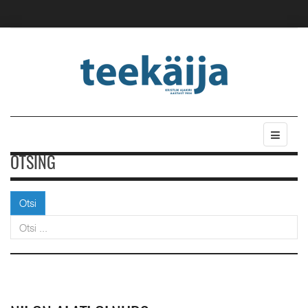
OTSING
Otsi
Otsi