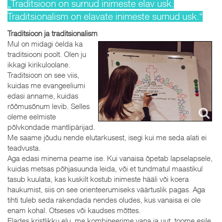
„Traditsioon on surnud inimeste elav usk.
Traditsionalism on elavate inimeste surnud usk.“
Traditsioon ja traditsionalism
Mul on midagi öelda ka
traditsiooni poolt. Olen ju
ikkagi kirikuloolane.
Traditsioon on see viis,
kuidas me evangeeliumi
edasi anname, kuidas
rõõmusõnum levib. Selles
oleme eelmiste
põlvkondade mantlipärijad.
Me saame jõudu nende elutarkusest, isegi kui me seda alati ei
teadvusta.
Aga edasi minema peame ise. Kui vanaisa õpetab lapselapsele,
kuidas metsas põhjasuunda leida, või et tundmatul maastikul
tasub kuulata, kas kuskilt kostub inimeste hääli või koera
haukumist, siis on see orienteerumiseks väärtuslik pagas. Aga
tihti tuleb seda rakendada nendes oludes, kus vanaisa ei ole
enam kohal. Otseses või kaudses mõttes.
Elades kristlikku elu, me kombineerime vana ja uut, toome esile