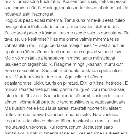
niiviisi jumalasõna kuulutatud. Kui see toimis siis, miks ei peaks
see toimima nüüd? Pealegi, muutused tekitavad ebakindlust. Ja
nõuavad alati lisaenergiat.
Kogudus peab edasi minema. Tänulikuna mineviku eest, tuleb
evangeeliumi tõeks elada uutes ja muutuvates olukordades.
Sellepärast peame küsima, kas me oleme valmis panustama üle
tavalise, üle keskmise? Kas me oleme valmis minema teise
vabatahtliku miili, nagu öeldakse mäejutluses? – Sest ainult nii
liigutame rõõmusõnumi teelt sinna juba sügavalt vajunud kive.
Meie võime rääkida tänapäeva inimese jaoks mõistetavat
usukeelt on tagasihoidlik. Räägime mingit „kaanani murrakut“.
See on eksootiline. See võib mõnedele pakkuda spetsiaalset
huvi. Murdehuvilisi leidub ikka. Aga selle roll sõnumi
edasiandmisel üldkultuuris on piiratud. Eriti kriitilistel hetkedel. Ei
maksa Päästeameti juhiseid panna mulgi või võru murrakusse,
tuleb leida ühiskeel. See ei lahjenda sõnumit, vastupidi – teeb
sõnumi võimalikult paljudele tähenduslikuks ja kättesaadavaks.
Ma küsisin meie kodu laua ääres istuvatelt noortelt külalistelt,
milles nemad näevad vajadust muutumiseks. Nad vastasid:
kogudus ja kristlased elavad tähendusrikast elu siis, kui nad
mõjutavad ühiskonda. Kui rõõmusõnum Jeesusest saab
nähtavaks ja pakub tähendust neilegi, kes ei tunne usukeelt ega