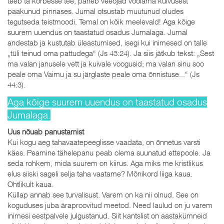
teeb ta kõrbesse tee, paneb veeojad voolama kuivusest
paakunud pinnases. Jumal otsustab muutunud oludes
tegutseda teistmoodi. Temal on kõik meelevald! Aga kõige
suurem uuendus on taastatud osadus Jumalaga. Jumal
andestab ja kustutab üleastumised, isegi kui inimesed on talle
„tüli teinud oma pattudega“ (Js 43:24). Ja siis jätkub tekst: „Sest
ma valan janusele vett ja kuivale voogusid; ma valan sinu soo
peale oma Vaimu ja su järglaste peale oma õnnistuse...“ (Js
44:3).
Aga kõige suurem uuendus on taastatud osadus
Jumalaga.
Uus nõuab panustamist
Kui kogu aeg tahavaatepeeglisse vaadata, on õnnetus varsti
käes. Peamine tähelepanu peab olema suunatud ettepoole. Ja
seda rohkem, mida suurem on kiirus. Aga miks me kristlikus
elus siiski sageli selja taha vaatame? Mõnikord liiga kaua.
Ohtlikult kaua.
Küllap annab see turvalisust. Varem on ka nii olnud. See on
koguduses juba äraproovitud meetod. Need laulud on ju varem
inimesi eestpalvele julgustanud. Siit kantslist on aastakümneid