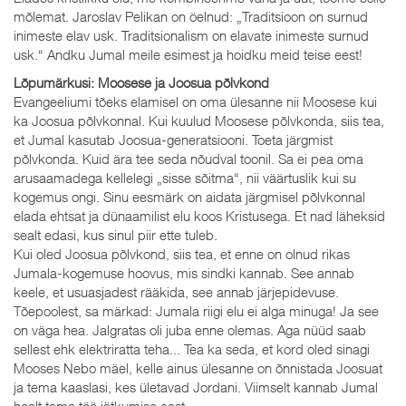
mõlemat. Jaroslav Pelikan on öelnud: „Traditsioon on surnud
inimeste elav usk. Traditsionalism on elavate inimeste surnud
usk.“ Andku Jumal meile esimest ja hoidku meid teise eest!
Lõpumärkusi: Moosese ja Joosua põlvkond
Evangeeliumi tõeks elamisel on oma ülesanne nii Moosese kui
ka Joosua põlvkonnal. Kui kuulud Moosese põlvkonda, siis tea,
et Jumal kasutab Joosua-generatsiooni. Toeta järgmist
põlvkonda. Kuid ära tee seda nõudval toonil. Sa ei pea oma
arusaamadega kellelegi „sisse sõitma“, nii väärtuslik kui su
kogemus ongi. Sinu eesmärk on aidata järgmisel põlvkonnal
elada ehtsat ja dünaamilist elu koos Kristusega. Et nad läheksid
sealt edasi, kus sinul piir ette tuleb.
Kui oled Joosua põlvkond, siis tea, et enne on olnud rikas
Jumala-kogemuse hoovus, mis sindki kannab. See annab
keele, et usuasjadest rääkida, see annab järjepidevuse.
Tõepoolest, sa märkad: Jumala riigi elu ei alga minuga! Ja see
on väga hea. Jalgratas oli juba enne olemas. Aga nüüd saab
sellest ehk elektriratta teha... Tea ka seda, et kord oled sinagi
Mooses Nebo mäel, kelle ainus ülesanne on õnnistada Joosuat
ja tema kaaslasi, kes ületavad Jordani. Viimselt kannab Jumal