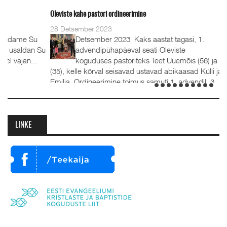
Oleviste kahe pastori ordineerimine
28 Detsember 2023
Detsember 2023 Kaks aastat tagasi, 1.
advendipühapäeval seati Oleviste
koguduses pastoriteks Teet Uuemõis (56) ja Rait Tõnnori
(35), kelle kõrval seisavad ustavad abikaasad Külli ja Hanna-
Emilia. Ordineerimine toimus samuti 1. advendil, 3.
detsembril 2023. Jumalateenistusel jutlustasid EKB...
LINKE