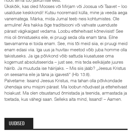
hoolt tema töö jätkumise eest.
Ükskõik, kas oled Mooses või Mirjam või Joosua või Taavet – loo
usalduse keskkondi! Kutsu nooremaid külla, mine ja veeda aega
vanematega. Märka, mida Jumal teeb neis kohtumistes. Ole
armuline! Ära hakka õige traditsiooni või vahvate uuenduste
pärast vägikaigast vedama. Loobu etteheitvast kõneviisist! See
mis oli õnnistuseks eile, ei pruugi seda olla enam täna. Eilne
taevamanna ei toida enam. See, mis tõi meid siia, ei pruugi meid
enam edasi viia. Iga uus ja huvitav meetod võib juba homme olla
takistuseks. Ja iga põlvkond võib sattuda kiusatusse oma
kogemust absolutiseerida – just see, mis teda eelkäijate juures
häirib. Ja muutuda ise häirijaks. – Mis siis jääb? „Jeesus Kristus
on seesama eile ja täna ja igavesti“ (Hb 13:8).
Palvetame: Issand Jeesus Kristus, ma tahan olla põlvkondade
ühendaja sinu misjoni pärast. Ma loobun nõudvast ja etteheitvast
hoiakust. Ma olen otsustanud õnnistada ja teenida, armastada ja
toetada, kus vähegi saan. Selleks aita mind, Issand! – Aamen.
UUDISED