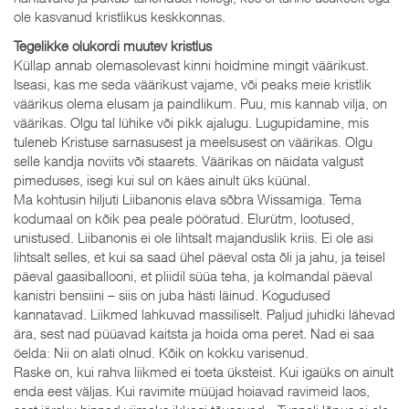
ole kasvanud kristlikus keskkonnas.
Tegelikke olukordi muutev kristlus
Küllap annab olemasolevast kinni hoidmine mingit väärikust.
Iseasi, kas me seda väärikust vajame, või peaks meie kristlik
väärikus olema elusam ja paindlikum. Puu, mis kannab vilja, on
väärikas. Olgu tal lühike või pikk ajalugu. Lugupidamine, mis
tuleneb Kristuse sarnasusest ja meelsusest on väärikas. Olgu
selle kandja noviits või staarets. Väärikas on näidata valgust
pimeduses, isegi kui sul on käes ainult üks küünal.
Ma kohtusin hiljuti Liibanonis elava sõbra Wissamiga. Tema
kodumaal on kõik pea peale pööratud. Elurütm, lootused,
unistused. Liibanonis ei ole lihtsalt majanduslik kriis. Ei ole asi
lihtsalt selles, et kui sa saad ühel päeval osta õli ja jahu, ja teisel
päeval gaasiballooni, et pliidil süüa teha, ja kolmandal päeval
kanistri bensiini – siis on juba hästi läinud. Kogudused
kannatavad. Liikmed lahkuvad massiliselt. Paljud juhidki lähevad
ära, sest nad püüavad kaitsta ja hoida oma peret. Nad ei saa
öelda: Nii on alati olnud. Kõik on kokku varisenud.
Raske on, kui rahva liikmed ei toeta üksteist. Kui igaüks on ainult
enda eest väljas. Kui ravimite müüjad hoiavad ravimeid laos,