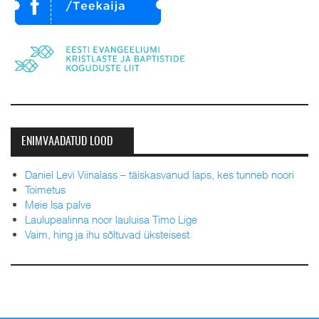
ENIMVAADATUD LOOD
Daniel Levi Viinalass – täiskasvanud laps, kes tunneb noori
Toimetus
Meie Isa palve
Laulupealinna noor lauluisa Timo Lige
Vaim, hing ja ihu sõltuvad üksteisest