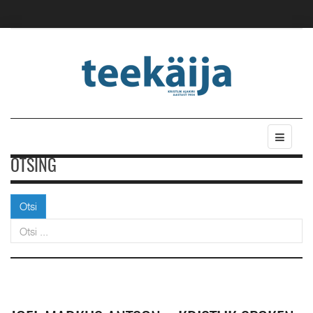
OTSING
Otsi
Otsi