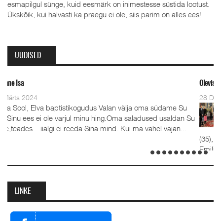
esmapilgul sünge, kuid eesmärk on inimestesse süstida lootust.
Ükskõik, kui halvasti ka praegu ei ole, siis parim on alles ees!
UUDISED
Oleviste kahe pastori ordinee
28 Detsember 2023
ptistikogudus Valan välja oma südame Su
Detsember 2023 K
 varjul minu hing.Oma saladused usaldan Su
advendipühapäeva
 ei reeda Sina mind. Kui ma vahel vajan...
koguduses pastori
(35), kelle kõrval seisav
Emilia. Ordineerimine toi
detsembril 2023. Jumalate
LINKE