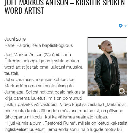
JOEL MARKUS ANTSON – KRISTLIK SPOKEN
WORD ARTIST
Em
Juuni 2019
Rahel Paidre, Keila baptistikogudus
Joel Markus Antson (23) õpib Tartu
Ülikoolis teoloogiat ja on kristlik spoken
word artist (esitab oma luuletusi muusika
taustal).
Juba varajases nooruses kohtus Joel
Markus läbi oma vaimsete otsingute
Jumalaga. Sellest hetkest peale hakkas ta
kirja panema luuletusi, mis on põimunud
justkui palveks või vastupidi. Video kujul salvestatud „Metanoia“,
mis kreeka keeles tähendab mõistuse muutumist, on pälvinud
tähelepanu nii kodu- kui ka välismaa vaatajate hulgas.
Hiljuti valmis album „Restored Ruins“, millele on loetud kaksteist
ingliskeelset luuletust. Tema enda sõnul näib lugude motiiv küll