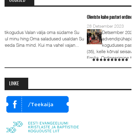
UUDISED
Oleviste kahe pastori ordineerimine
28 Detsember 2023
ame Su
Detsember 2023 Kaks aastat tagasi, 1.
aldan Su
advendipühapäeval seati Oleviste
jan...
koguduses pastoriteks Teet Uuemõis (56) ja Rait Tõn
(35), kelle kõrval seisavad ustavad abikaasad Külli ja Hanna
Emilia. Ordineerimine toimus samuti 1. advendil, 3.
detsembril 2023. Jumalateenistusel jutlustasid EKB...
LINKE