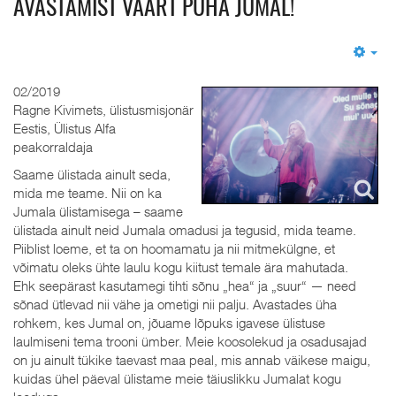
AVASTAMIST VÄÄRT PÜHA JUMAL!
Em
02/2019
Ragne Kivimets, ülistusmisjonär
Eestis, Ülistus Alfa
peakorraldaja
Saame ülistada ainult seda,
mida me teame. Nii on ka
Jumala ülistamisega – saame
ülistada ainult neid Jumala omadusi ja tegusid, mida teame.
Piiblist loeme, et ta on hoomamatu ja nii mitmekülgne, et
võimatu oleks ühte laulu kogu kiitust temale ära mahutada.
Ehk seepärast kasutamegi tihti sõnu „hea“ ja „suur“ — need
sõnad ütlevad nii vähe ja ometigi nii palju. Avastades üha
rohkem, kes Jumal on, jõuame lõpuks igavese ülistuse
laulmiseni tema trooni ümber. Meie koosolekud ja osadusajad
on ju ainult tükike taevast maa peal, mis annab väikese maigu,
kuidas ühel päeval ülistame meie täiuslikku Jumalat kogu