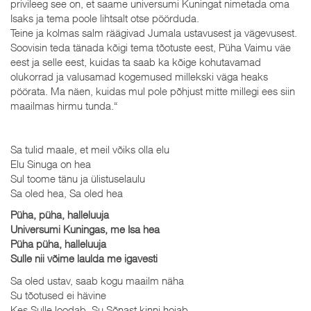
privileeg see on, et saame universumi Kuningat nimetada oma
Isaks ja tema poole lihtsalt otse pöörduda.
Teine ja kolmas salm räägivad Jumala ustavusest ja vägevusest.
Soovisin teda tänada kõigi tema tõotuste eest, Püha Vaimu väe
eest ja selle eest, kuidas ta saab ka kõige kohutavamad
olukorrad ja valusamad kogemused millekski väga heaks
pöörata. Ma näen, kuidas mul pole põhjust mitte millegi ees siin
maailmas hirmu tunda.“
Sa tulid maale, et meil võiks olla elu
Elu Sinuga on hea
Sul toome tänu ja ülistuselaulu
Sa oled hea, Sa oled hea
Püha, püha, halleluuja
Universumi Kuningas, me Isa hea
Püha püha, halleluuja
Sulle nii võime laulda me igavesti
Sa oled ustav, saab kogu maailm näha
Su tõotused ei hävine
Kes Sulle loodab, Su Sõnast kinni hoiab