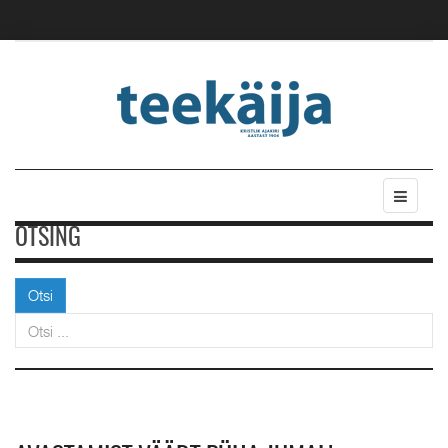
OTSING
Otsi
Otsi