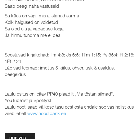
Saab peagi näha vastuseid
Su käes on vägi, mis alistanud surma
Kõik haigused on võidetud
Sa oled elu ja vabaduse tooja
Ja hirmu tundma me ei pea
Seostuvad kirjakohad: Ilm 4:8; Js 6:3; 1Tm 1:15; Ps 33:4; Fl 2:16;
1Pt 2:24.
Läbivad teemad: imetlus & kiitus, ohver, usk & usaldus,
peegeldus.
Laulu esitus on leitav PP40 plaadilt „Ma tõstan silmad“,
YouTube’ist ja Spotify’st.
Laulu nooti saab väikese tasu eest osta endale sobivas helistikus
veebilehelt
www.noodipank.ee