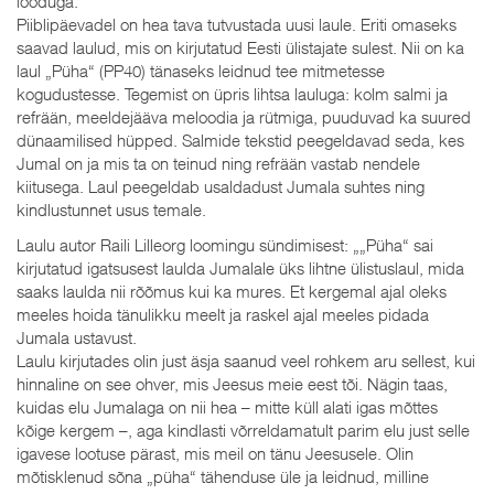
looduga.
Piiblipäevadel on hea tava tutvustada uusi laule. Eriti omaseks
saavad laulud, mis on kirjutatud Eesti ülistajate sulest. Nii on ka
laul „Püha“ (PP40) tänaseks leidnud tee mitmetesse
kogudustesse. Tegemist on üpris lihtsa lauluga: kolm salmi ja
refrään, meeldejääva meloodia ja rütmiga, puuduvad ka suured
dünaamilised hüpped. Salmide tekstid peegeldavad seda, kes
Jumal on ja mis ta on teinud ning refrään vastab nendele
kiitusega. Laul peegeldab usaldadust Jumala suhtes ning
kindlustunnet usus temale.
Laulu autor Raili Lilleorg loomingu sündimisest: „„Püha“ sai
kirjutatud igatsusest laulda Jumalale üks lihtne ülistuslaul, mida
saaks laulda nii rõõmus kui ka mures. Et kergemal ajal oleks
meeles hoida tänulikku meelt ja raskel ajal meeles pidada
Jumala ustavust.
Laulu kirjutades olin just äsja saanud veel rohkem aru sellest, kui
hinnaline on see ohver, mis Jeesus meie eest tõi. Nägin taas,
kuidas elu Jumalaga on nii hea – mitte küll alati igas mõttes
kõige kergem –, aga kindlasti võrreldamatult parim elu just selle
igavese lootuse pärast, mis meil on tänu Jeesusele. Olin
mõtisklenud sõna „püha“ tähenduse üle ja leidnud, milline