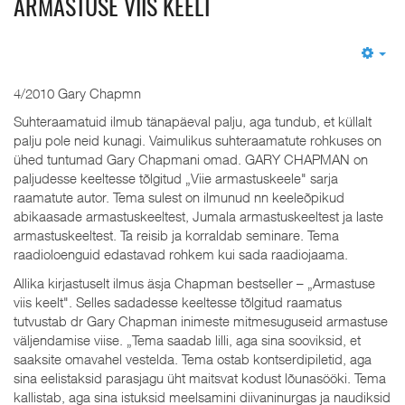
ARMASTUSE VIIS KEELT
Em
4/2010 Gary Chapmn
Suhteraamatuid ilmub tänapäeval palju, aga tundub, et küllalt
palju pole neid kunagi. Vaimulikus suhteraamatute rohkuses on
ühed tuntumad Gary Chapmani omad. GARY CHAPMAN on
paljudesse keeltesse tõlgitud „Viie armastuskeele" sarja
raamatute autor. Tema sulest on ilmunud nn keeleõpikud
abikaasade armastuskeeltest, Jumala armastuskeeltest ja laste
armastuskeeltest. Ta reisib ja korraldab seminare. Tema
raadioloenguid edastavad rohkem kui sada raadiojaama.
Allika kirjastuselt ilmus äsja Chapman bestseller – „Armastuse
viis keelt". Selles sadadesse keeltesse tõlgitud raamatus
tutvustab dr Gary Chapman inimeste mitmesuguseid armastuse
väljendamise viise. „Tema saadab lilli, aga sina sooviksid, et
saaksite omavahel vestelda. Tema ostab kontserdipiletid, aga
sina eelistaksid parasjagu üht maitsvat kodust lõunasööki. Tema
kallistab, aga sina istuksid meelsamini diivaninurgas ja naudiksid