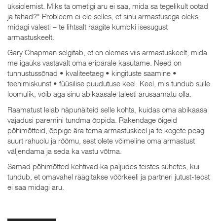
üksiolemist. Miks ta ometigi aru ei saa, mida sa tegelikult ootad
ja tahad?" Probleem ei ole selles, et sinu armastusega oleks
midagi valesti – te lihtsalt räägite kumbki isesugust
armastuskeelt.
Gary Chapman selgitab, et on olemas viis armastuskeelt, mida
me igaüks vastavalt oma eripärale kasutame. Need on
tunnustussõnad • kvaliteetaeg • kingituste saamine •
teenimiskunst • füüsilise puudutuse keel. Keel, mis tundub sulle
loomulik, võib aga sinu abikaasale täiesti arusaamatu olla.
Raamatust leiab näpunäiteid selle kohta, kuidas oma abikaasa
vajadusi paremini tundma õppida. Rakendage õigeid
põhimõtteid, õppige ära tema armastuskeel ja te kogete peagi
suurt rahuolu ja rõõmu, sest olete võimeline oma armastust
väljendama ja seda ka vastu võtma.
Samad põhimõtted kehtivad ka paljudes teistes suhetes, kui
tundub, et omavahel räägitakse võõrkeeli ja partneri jutust-teost
ei saa midagi aru.