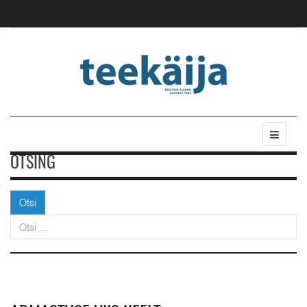
OTSING
Otsi
Otsi