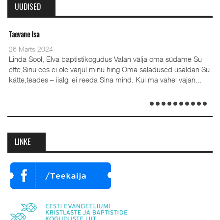
UUDISED
evane Isa
Oleviste
 Märts 2024
28 Det
nda Sool, Elva baptistikogudus Valan välja oma südame Su
te,Sinu ees ei ole varjul minu hing.Oma saladused usaldan Su
tte,teades – iialgi ei reeda Sina mind. Kui ma vahel vajan...
(35), 
Emilia
detsem
LINKE