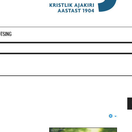
OTSING
Empty
Ol
2