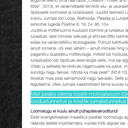
tõde“, 2013), et varakristlaste terviklik elu- ja usukäsi
õpetusele loomisest ja lunastusest. Juudid teenisid 
kokku Jumala töö Looja, Alalhoidja, Päästja ja Lunast
siinkohal lugeda Psalme 8; 19; 24; 95; 104.
Juutlikus mõtteruumis kuulusid loomine ja lunastus l
lunastust, sest inimese isekuse ja ahnuse tõttu ka
edasi ka varakristlikku teoloogiasse. Polnud kahtlus
ainult inimene, või veel vähem – ainult inimese hin
paganliku dualistliku mõtteviisiga, millest tuli hoi
lunastustöö viib lõplikule eesmärgile selle, mis sai a
Viitab ju sellisele terviklikule nägemusele ka palve, mi
sündigu nagu taevas, nõnda ka maa peal!“ (Mt 6:10). J
teostub maa peal samamoodi nagu taevaski. Selle pär
tegutsema, olles Jumala kaastöölised tema suures lu
Meil peaks olema topelt-motivatsioon tõk
loodustunnetus ja kristlik jumalatunnetus.
Loomislugu ei kuulu ainult pühapäevakoolitundi
Eesti evangelikaalsel maastikul paistab loomislugu 
rääkida lastele kirjeldamaks, kuidas kõik alguse sai. 