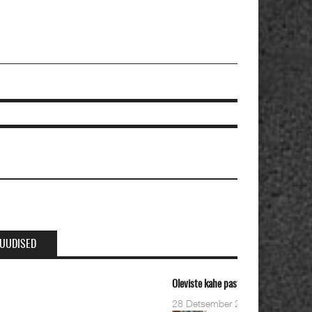
UUDISED
eviste kahe pastori ordineerimine
8 Detsember 2023