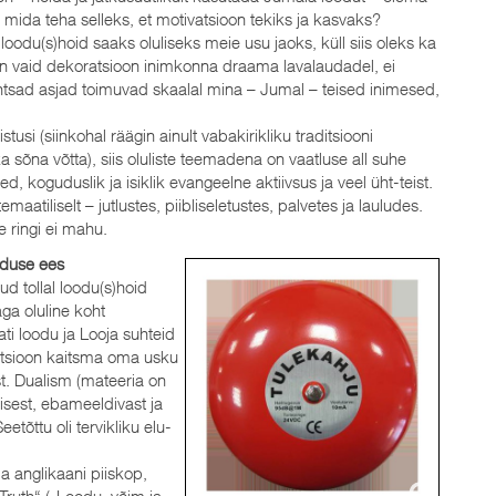
mida teha selleks, et motivatsioon tekiks ja kasvaks?
odu(s)hoid saaks oluliseks meie usu jaoks, küll siis oleks ka
 on vaid dekoratsioon inimkonna draama lavalaudadel, ei
Tähtsad asjad toimuvad skaalal mina – Jumal – teised inimesed,
si (siinkohal räägin ainult vabakirikliku traditsiooni
ka sõna võtta), siis oluliste teemadena on vaatluse all suhe
koguduslik ja isiklik evangeelne aktiivsus ja veel üht-teist.
tiliselt – jutlustes, piibliseletustes, palvetes ja lauludes.
e ringi ei mahu.
ooduse ees
ud tollal loodu(s)hoid
äga oluline koht
ati loodu ja Looja suhteid
raditsioon kaitsma oma usku
t. Dualism (mateeria on
sest, ebameeldivast ja
etõttu oli tervikliku elu-
 anglikaani piiskop,
ruth“ („Loodu, võim ja