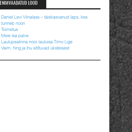
ENIMVAADATUD LOOD
Daniel Levi Viinalass – täiskasvanud laps, kes
tunneb noori
Toimetus
Meie Isa palve
Laulupealinna noor lauluisa Timo Lige
Vaim, hing ja ihu sõltuvad üksteisest