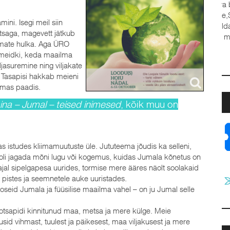
ini. Isegi meil siin
tsaga, magevett jätkub
ja
rimate hulka. Aga ÜRO
a
meidki, keda maailma
t
ljasuremine ning viljakate
J
 Tasapisi hakkab meieni
amas paadis.
ina – Jumal – teised inimesed
, kõik muu on
s istudes kliimamuutuste üle. Jututeema jõudis ka selleni,
 oli jagada mõni lugu või kogemus, kuidas Jumala kõnetus on
jal sipelgapesa uurides, tormise mere ääres näolt soolakaid
pistes ja seemnetele auke uuristades.
oseid Jumala ja füüsilise maailma vahel – on ju Jumal selle
on otsapidi kinnitunud maa, metsa ja mere külge. Meie
id vihmast, tuulest ja päikesest, maa viljakusest ja mere