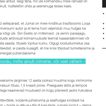
asi antud. Isegi täna, mil üle kolmandiku meie rahvast on
ult, nutitelefon ühes ja seenenuga teises käes.
sellepärast, et Jumal on meie kristlikus traditsioonis Looja
niversumi autor ja et tema hool väljendub muu hulgas ka
a kõigi üle. Siin Eestis on mõlemaid. Ja senini parasjagu.
uduste aktiivsust kliimamuutuste teemal kaasarääkimisel või
 alla saada, tõuseb kipitus kurku. Olgugi loodustunnetus osa
iteedist, ei paista kusagilt, et me kriisi tõsidust tunnetaksime ja
a energiat pühendaksime.
odu, mitte ainult inimene, või veel vähem –
peaksime järgmise 12 aasta jooksul muutma kogu inimkonna
uuri tõusu 1,5 kraadi piires. Praeguses stiilis ja tempos
sellega kaasnevad muutused on kogu planeedi jaoks hukutava
ttevõtete, kodanikuühiskonna ja sealhulgas kindlasti ka
on ‒ hoida ja jätkusuutlikult kasutada Jumala loodut ‒ olema