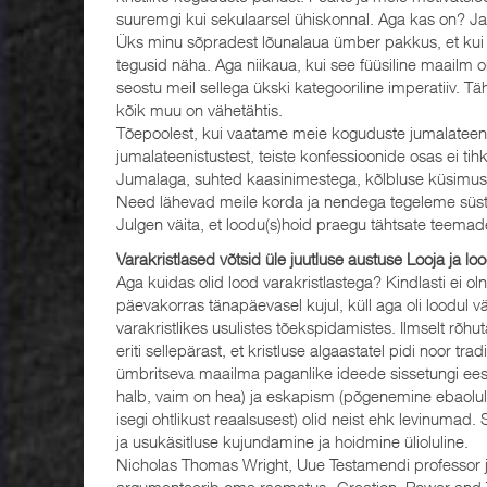
suuremgi kui sekulaarsel ühiskonnal. Aga kas on? Ja 
Üks minu sõpradest lõunalaua ümber pakkus, et kui lo
tegusid näha. Aga niikaua, kui see füüsiline maailm
seostu meil sellega ükski kategooriline imperatiiv. 
kõik muu on vähetähtis.
Tõepoolest, kui vaatame meie koguduste jumalateenistu
jumalateenistustest, teiste konfessioonide osas ei tih
Jumalaga, suhted kaasinimestega, kõlbluse küsimused, 
Need lähevad meile korda ja nendega tegeleme süstemaa
Julgen väita, et loodu(s)hoid praegu tähtsate teemad
Varakristlased võtsid üle juutluse austuse Looja ja l
Aga kuidas olid lood varakristlastega? Kindlasti ei oln
päevakorras tänapäevasel kujul, küll aga oli loodul v
varakristlikes usulistes tõekspidamistes. Ilmselt rõhut
eriti sellepärast, et kristluse algaastatel pidi noor t
ümbritseva maailma paganlike ideede sissetungi ees
halb, vaim on hea) ja eskapism (põgenemine ebaoluli
isegi ohtlikust reaalsusest) olid neist ehk levinumad. Se
ja usukäsitluse kujundamine ja hoidmine ülioluline.
Nicholas Thomas Wright, Uue Testamendi professor ja
argumenteerib oma raamatus „Creation, Power and T