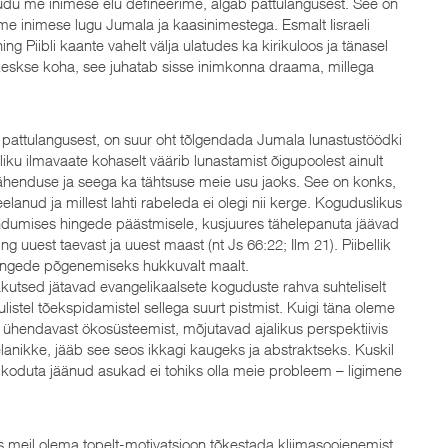
kaudu me inimese elu defineerime, algab pattulangusest. See on
gime inimese lugu Jumala ja kaasinimestega. Esmalt Iisraeli
ng Piibli kaante vahelt välja ulatudes ka kirikuloos ja tänasel
ab keskse koha, see juhatab sisse inimkonna draama, millega
e pattulangusest, on suur oht tõlgendada Jumala lunastustöödki
tliku ilmavaate kohaselt väärib lunastamist õigupoolest ainult
tähenduse ja seega ka tähtsuse meie usu jaoks. See on konks,
lanud ja millest lahti rabeleda ei olegi nii kerge. Koguduslikus
ndumises hingede päästmisele, kusjuures tähelepanuta jäävad
ng uuest taevast ja uuest maast (nt Js 66:22; Ilm 21). Piibellik
ingede põgenemiseks hukkuvalt maalt.
akutsed jätavad evangelikaalsete koguduste rahva suhteliselt
ulistel tõekspidamistel sellega suurt pistmist. Kuigi täna oleme
ma ühendavast ökosüsteemist, mõjutavad ajalikus perspektiivis
anikke, jääb see seos ikkagi kaugeks ja abstraktseks. Kuskil
oduta jäänud asukad ei tohiks olla meie probleem – ligimene
ks meil olema topelt-motivatsioon tõkestada kliimasoojenemist