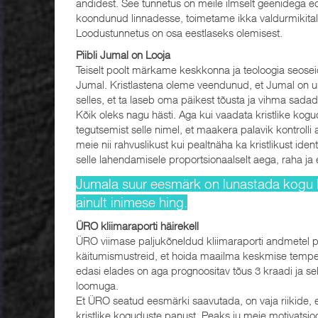
andidest. See tunnetus on meile ilmselt geenidega ed
koondunud linnadesse, toimetame ikka valdurmikitalik
Loodustunnetus on osa eestlaseks olemisest.
Piibli Jumal on Looja
Teiselt poolt märkame keskkonna ja teoloogia seoseid 
Jumal. Kristlastena oleme veendunud, et Jumal on u
selles, et ta laseb oma päikest tõusta ja vihma sadad
Kõik oleks nagu hästi. Aga kui vaadata kristlike kog
tegutsemist selle nimel, et maakera palavik kontrolli
meie nii rahvuslikust kui pealtnäha ka kristlikust ident
selle lahendamisele proportsionaalselt aega, raha j
Jumala suur eesmärk on lunastada kogu lo
ainult inimese hing.
ÜRO kliimaraporti häirekell
ÜRO viimase paljukõneldud kliimaraporti andmetel 
käitumismustreid, et hoida maailma keskmise temperat
edasi elades on aga prognoositav tõus 3 kraadi ja 
loomuga.
Et ÜRO seatud eesmärki saavutada, on vaja riikide, e
kristlike koguduste panust. Peaks ju meie motivatsio