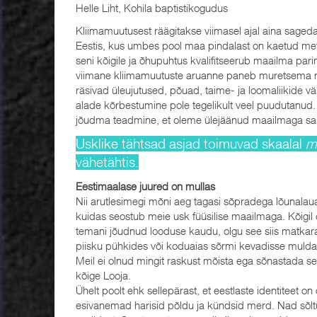
Helle Liht, Kohila baptistikogudus
Kliimamuutusest räägitakse viimasel ajal aina sagedam
Eestis, kus umbes pool maa pindalast on kaetud me
seni kõigile ja õhupuhtus kvalifitseerub maailma pa
viimane kliimamuutuste aruanne paneb muretsema 
räsivad üleujutused, põuad, taime- ja loomaliikide vä
alade kõrbestumine pole tegelikult veel puudutanud.
jõudma teadmine, et oleme ülejäänud maailmaga s
Usklike tähtsad asjad toimuvad skaalal
m
vähetähtis.
Eestimaalase juured on mullas
Nii arutlesimegi mõni aeg tagasi sõpradega lõunalaua
kuidas seostub meie usk füüsilise maailmaga. Kõigil
temani jõudnud looduse kaudu, olgu see siis matkara
piisku pühkides või koduaias sõrmi kevadisse mulda 
Meil ei olnud mingit raskust mõista ega sõnastada se
kõige Looja.
Ühelt poolt ehk sellepärast, et eestlaste identiteet 
esivanemad harisid põldu ja kündsid merd. Nad sõltus