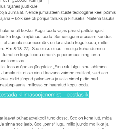
tlus rajanes juutlikule
Looja Jumalat. Nende jumalateenistuste teoloogiline keel põimis
ajana – kõik see oli põhjus tänuks ja kiituseks. Näitena tasuks
ahutamatult kokku. Kogu loodu vajas pärast pattulangust
nnatas ka kogu ülejäänud loodu. Samasugune arusaam kandus
tki, et Jumala suur eesmärk on lunastada kogu loodu, mitte
g (vrd Rm 8:18–23). See oleks olnud ilmselge kohandumine
duda. Jumal on kogu loodu omanik ja peremees ning tema
lguse loomises.
lle Jeesus õpetas jüngritele: „Sinu riik tulgu, sinu tahtmine
umala riik ei ole ainult taevane vaimne realiteet, vaid see
ast pidid jüngrid palvetama ja selle nimel pidid nad
nastusplaanis, millesse on haaratud kogu loodu.
estada kliimasoojenemist – eestlaslik
aga jäävat pühapäevakooli tundidesse. See on kena jutt, mida
Ja sinna see jääb. See „päris“ lugu, mille juurde me ikka ja