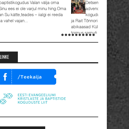
Detsember 2023 Kaks aastat tagasi, 1.
advendipühapäeval seati Oleviste
koguduses pastoriteks Teet Uuemõis (56)
 Rait Tõnnori (35), kelle kõrval seisavad ustavad
bikaasad Külli ja Hanna-Emilia. Ordineerimine
oimus samuti 1. advendil, 3. detsembril 2023.
umalateenistusel jutlustasid EKB...
LINKE