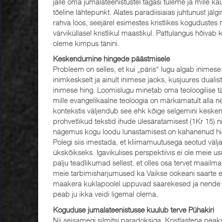
jälle oma jumalateenistustel tagasi tuleme ja mille 
tõeline lähtepunkt. Alates paradiisiaias juhtunust jäl
rahva loos, seejärel esimestes kristlikes kogudustes ni
värviküllasel kristlikul maastikul. Pattulangus hõiv
oleme kimpus tänini.
Keskendumine hingede päästmisele
Probleem on selles, et kui „päris“ lugu algab inimes
inimkeskselt ja ainult inimese jaoks, kusjuures dualis
inimese hing. Loomislugu minetab oma teoloogilise 
mille evangelikaalne teoloogia on märkamatult alla nee
kontekstis väljendub see ehk kõige selgemini keske
prohvetlikud tekstid ihude ülesäratamisest (1Kr 15) ni
nägemus kogu loodu lunastamisest on kahanenud h
Polegi siis imestada, et kliimamuutusega seotud välj
ükskõikseks. Igavikulises perspektiivis ei ole meie us
palju teadlikumad sellest, et olles osa tervet maail
meie tarbimisharjumused ka Vaikse ookeani saarte el
maakera kuklapoolel uppuvad saarekesed ja nende k
peab ju ikka veidi ligemal olema.
Koguduse jumalateenistusse kuulub terve Pühakiri
Nii seisamegi silmitsi paradoksiga. Kristlastena pea