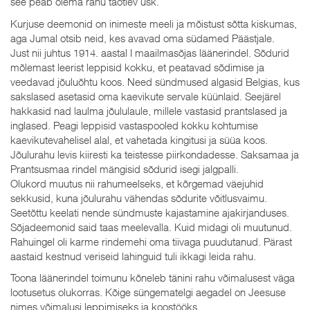
see peab olema rahu taotlev usk.
Kurjuse deemonid on inimeste meeli ja mõistust sõtta kiskumas,
aga Jumal otsib neid, kes avavad oma südamed Päästjale.
Just nii juhtus 1914. aastal I maailmasõjas läänerindel. Sõdurid
mõlemast leerist leppisid kokku, et peatavad sõdimise ja
veedavad jõuluõhtu koos. Need sündmused algasid Belgias, kus
sakslased asetasid oma kaevikute servale küünlaid. Seejärel
hakkasid nad laulma jõululaule, millele vastasid prantslased ja
inglased. Peagi leppisid vastaspooled kokku kohtumise
kaevikutevahelisel alal, et vahetada kingitusi ja süüa koos.
Jõulurahu levis kiiresti ka teistesse piirkondadesse. Saksamaa ja
Prantsusmaa rindel mängisid sõdurid isegi jalgpalli.
Olukord muutus nii rahumeelseks, et kõrgemad väejuhid
sekkusid, kuna jõulurahu vähendas sõdurite võitlusvaimu.
Seetõttu keelati nende sündmuste kajastamine ajakirjanduses.
Sõjadeemonid said taas meelevalla. Kuid midagi oli muutunud.
Rahuingel oli karme rindemehi oma tiivaga puudutanud. Pärast
aastaid kestnud veriseid lahinguid tuli ikkagi leida rahu.
Toona läänerindel toimunu kõneleb tänini rahu võimalusest väga
lootusetus olukorras. Kõige süngematelgi aegadel on Jeesuse
nimes võimalusi leppimiseks ja koostööks.