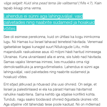
väga selgelt: Kuid sina pead tema üle valitsema!
(1Ms 4:7). Kain
tapab ikkagi oma venna.
Lahendus ei sünni aga lahinguväljal, vaid
palvetades ning naabrite südameid ja hoiakuid
võites.
See oli esimese perekonna, kuid on ühtlasi ka kogu inimkonna
lugu. Nii Hamas kui Iisrael tahavad teineteist hävitada. Venemaal
igatsetakse tagasi kunagist suurt Nõukogude Liitu, mille
majanduslik raskuskese asus 40 miljoni hästi haritud inimesega
Ukrainas. Kuna ukrainlased alla ei anna, siis tuleb nad hävitada.
Samas vajaks Venemaa inimesi, kes muudaks oma riigi
demokraatlikuks ja arenguvõimeliseks. Lahendus ei sünni aga
lahinguväljal, vaid palvetades ning naabrite südameid ja
hoiakuid võites.
Ent sõjad jätkuvad ja nõuavad üha uusi ohvreid. On selge, et
Iisrael ja palestiinlased ei ela ka pärast Hamasi hävitamist
rahulike naabritena. Sama kehtib iga sõjalise konflikti kohta.
Tundub, nagu saaks toodavaid ohvreid õigustada üksnes võit.
Aga sõjaline võit tähendab teise poole kaotust. Nii on mõlemad