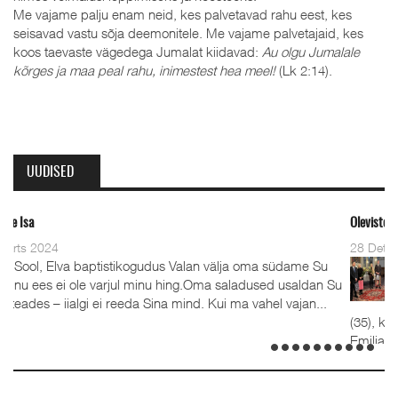
Me vajame palju enam neid, kes palvetavad rahu eest, kes
seisavad vastu sõja deemonitele. Me vajame palvetajaid, kes
koos taevaste vägedega Jumalat kiidavad:
Au olgu Jumalale
kõrges ja maa peal rahu, inimestest hea meel!
(Lk 2:14).
UUDISED
Oleviste kahe pastori ordineerimine
28 Detsember 2023
välja oma südame Su
Detsember 2023 Kaks aastat tagasi, 1
a saladused usaldan Su
advendipühapäeval seati Oleviste
ui ma vahel vajan...
koguduses pastoriteks Teet Uuemõis (5
(35), kelle kõrval seisavad ustavad abikaasad 
Emilia. Ordineerimine toimus samuti 1. advendi
detsembril 2023. Jumalateenistusel jutlustasid