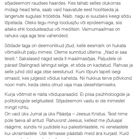
sõjadeemoni raudses haardes. Kes tahab selles olukorras
midagi head teha, saab vaid haavatute eest hoolitseda ja
langenute sugulasi trööstida. Näib, nagu ei suudaks keegi sõdu
lõpetada. Oleks tegu mingi loodusjõu või epideemiaga, siis
aitaks ehk loodusteadus või meditsiin. Vaimumaailmas on
rahuks vaja aga teisi vahendeid.
Sõdade taga on deemonlikud jõud, kelle eesmärk on hukata
võimalikult palju inimesi. Oleme sunnitud ütlema: „Nad ei saa
teisiti.“ Sakslased nägid seda II maailmasõjas. Paljudele oli
pärast Stalingradi lahingut selge, et sõda on kaotatud. Rahvas ja
selle juhid olid aga otse seestunud. Kuni lõpuni tapeti isegi
omasid, kes julgesid võidus kahelda. Nii hukkus terve põlvkond
noori mehi, keda oleks olnud vaja maa ülesehitamiseks.
Kurja võitmist ei näita võiduparaadid. Ei piisa psühholoogide ja
politoloogide selgitustest. Sõjadeemoni vastu ei ole inimestel
mingit rohtu.
On vaid üks Jumal ja üks Päästja ‒ Jeesus Kristus. Teist nime
pole taeva all antud. Rahuvürst Jeesus, kellest me jõuluajal
räägime, sündis nii juutidele kui palestiinlastele, nii venelastele
kui ukrainlastele. Usk temasse päästab meid ära kurjast. Kuid