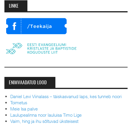
LINKE
ENIMVAADATUD LOOD
Daniel Levi Viinalass – täiskasvanud laps, kes tunneb noori
Toimetus
Meie Isa palve
Laulupealinna noor lauluisa Timo Lige
Vaim, hing ja ihu sõltuvad üksteisest