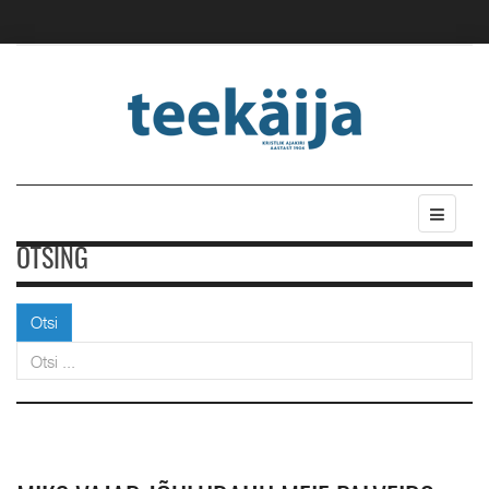
OTSING
Otsi
Otsi