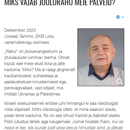
MIKS VAJAB JÕULURAHU MEIE PALVEID?
Em
Detsember 2023
Joosep Tammo, EKB Liidu
vanematekogu esimees
„Rahu“ on jõuluevangeeliumi ja
jõululaulude lummav teema. Ometi
kipub see meie elust ikka ja jälle
kaduma. Miks? Ma ei räägi järgnevalt
kaubandusest, pühadeaja ja
aastavahetuse kiirustamisest ega
perevägivallast, vaid sõjast, mis
möllab Ukrainas ja Palestiinas.
Iisraeli siseluureameti endise juhi hinnangul ei saa ideoloogiat
võita sõjaliselt. Mõni ideoloogia ütleb: et mina saaksin elada,
peab teine kaduma. Nii on see olnud Kainist ja Aabelist alates.
Piibli jutustus läheb aga kaugemale. Jumal hoiatab Kaini,
kui sa
head ei tee, siis luurab patt ukse ees ja himustab sind, ja jätkab