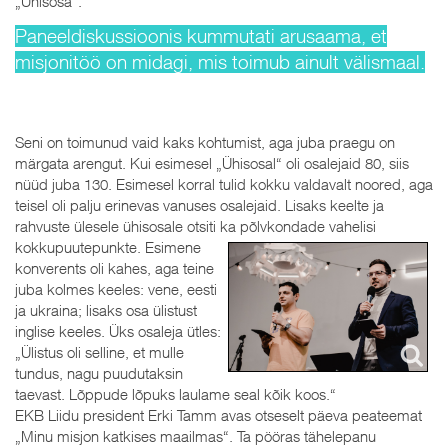
„Ühisosa“.
Paneeldiskussioonis kummutati arusaama, et
misjonitöö on midagi, mis toimub ainult välismaal.
Seni on toimunud vaid kaks kohtumist, aga juba praegu on
märgata arengut. Kui esimesel „Ühisosal“ oli osalejaid 80, siis
nüüd juba 130. Esimesel korral tulid kokku valdavalt noored, aga
teisel oli palju erinevas vanuses osalejaid. Lisaks keelte ja
rahvuste ülesele ühisosale otsiti ka põlvkondade
vahelisi
kokkupuutepunkte. Esimene
konverents oli kahes, aga teine
juba kolmes keeles: vene, eesti
ja ukraina; lisaks osa ülistust
inglise keeles. Üks osaleja ütles:
„Ülistus oli selline, et mulle
tundus, nagu puudutaksin
taevast. Lõppude lõpuks laulame seal kõik koos.“
EKB Liidu president Erki Tamm avas otseselt päeva peateemat
„Minu misjon katkises maailmas“. Ta pööras tähelepanu