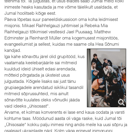
teenima tõi. Ta julgustas, et usus elades saab Jumal meid kõiki
inimeste heaks kasutada ja me võime täielikult usaldada, et
Jumal hoolitseb kõige eest.
Päeva lõpetas suur paneeldiskussioon oma koha leidmisest
misjonis. Mikael Raihhelgauzi juhtimisel ja Rebeka Mia
Raihhelgauzi tõlkimisel vestlesid Jael Puusaag, Matthew
Edminster ja Reinhardt Müller oma kogemusest misjonitöös,
evangeeliumist ja sellest, kuidas me saame olla Hea Sõnumi
kandjad.
Iga kahe sõnavõtu järel olid grupitööd, kus
vaatamata keelebarjäärile sai mitmeid
kuuldud ideid ühiselt edasi arendada,
mõtteid põrgatada ja üksteist usus
julgustada. Kõigele lisaks sai just tänu
grupiaegadele arendatud isiklikul tasandil
mitmeid sõprussuhteid, mis ainult
sõnavõtte kuulates oleks võinudki jääda
vaid ideeks „ühisosast“.
Arvame, et kolmas konverents ei lase end kaua oodata ja varsti
kohtume taas. Möödunud aasta oli väga raske, kuid Jumal tõi
„Ühisosale“ kokku palju inimesi ning andis meile ka uusi sõpru ja
osalejaid ukrainlaste näol. Kolm väga erinevat inimgruppi,