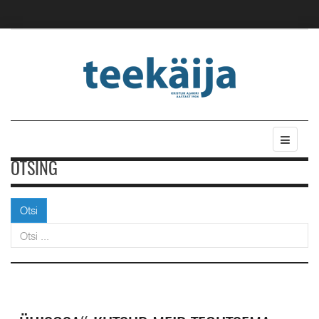
OTSING
Otsi
Otsi