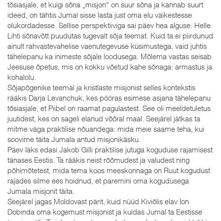
tõsiasjale, et kuigi sõna „misjon“ on suur sõna ja kannab suurt
ideed, on tähtis Jumal sisse lasta just oma elu väikestesse
olukordadesse. Sellise perspektiiviga sai päev hea alguse. Helle
Lihti sõnavõtt puudutas tugevalt sõja teemat. Kuid ta ei piirdunud
ainult rahvastevahelise vaenutegevuse küsimustega, vaid juhtis
tähelepanu ka inimeste sõjale loodusega. Mõlema vastas seisab
Jeesuse õpetus, mis on kokku võetud kahe sõnaga: armastus ja
kohalolu.
Sõjapõgenike teemal ja kristlaste misjonist selles kontekstis
rääkis Darja Levanchuk, kes pööras esimese asjana tähelepanu
tõsiasjale, et Piibel on raamat pagulastest. See oli meeldetuletus
juutidest, kes on sageli elanud võõral maal. Seejärel jätkas ta
mitme väga praktilise nõuandega: mida meie saame teha, kui
soovime täita Jumala antud misjonikäsku.
Päev läks edasi Jakob Gilli praktilise jutuga koguduse rajamisest
tänases Eestis. Ta rääkis neist rõõmudest ja valudest ning
põhimõtetest, mida tema koos meeskonnaga on Ruut kogudust
rajades silme ees hoidnud, et paremini oma kogudusega
Jumala misjonit täita.
Seejärel jagas Moldovast pärit, kuid nüüd Kiviõlis elav Ion
Dobinda oma kogemust misjonist ja kuidas Jumal ta Eestisse