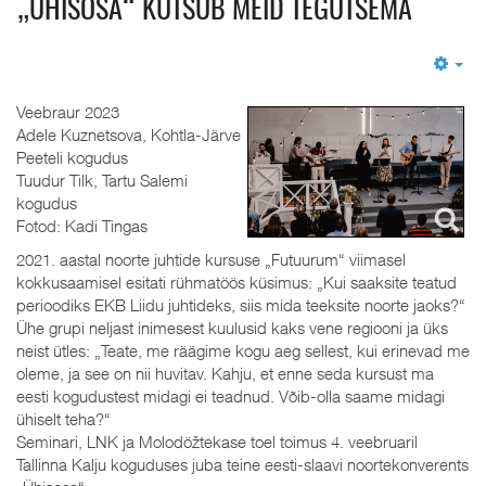
„ÜHISOSA“ KUTSUB MEID TEGUTSEMA
Em
Veebraur 2023
Adele Kuznetsova, Kohtla-Järve
Peeteli kogudus
Tuudur Tilk, Tartu Salemi
kogudus
Fotod: Kadi Tingas
2021. aastal noorte juhtide kursuse „Futuurum“ viimasel
kokkusaamisel esitati rühmatöös küsimus: „Kui saaksite teatud
perioodiks EKB Liidu juhtideks, siis mida teeksite noorte jaoks?“
Ühe grupi neljast inimesest kuulusid kaks vene regiooni ja üks
neist ütles: „Teate, me räägime kogu aeg sellest, kui erinevad me
oleme, ja see on nii huvitav. Kahju, et enne seda kursust ma
eesti kogudustest midagi ei teadnud. Võib-olla saame midagi
ühiselt teha?“
Seminari, LNK ja Molodöžtekase toel toimus 4. veebruaril
Tallinna Kalju koguduses juba teine eesti-slaavi noortekonverents