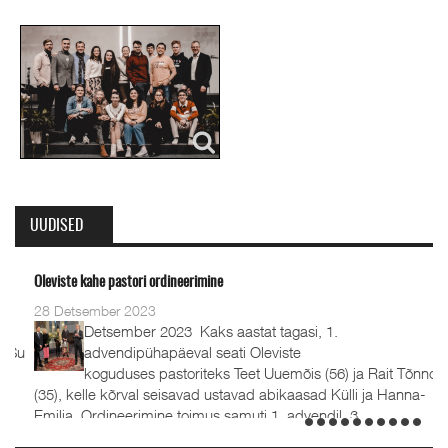
UUDISED
Oleviste kahe pastori ordineerimine
28 Detsember 2023
Detsember 2023 Kaks aastat tagasi, 1.
advendipühapäeval seati Oleviste
koguduses pastoriteks Teet Uuemõis (56) ja Rait Tõnnori
(35), kelle kõrval seisavad ustavad abikaasad Külli ja Hanna-
Emilia. Ordineerimine toimus samuti 1. advendil, 3.
detsembril 2023. Jumalateenistusel jutlustasid EKB...