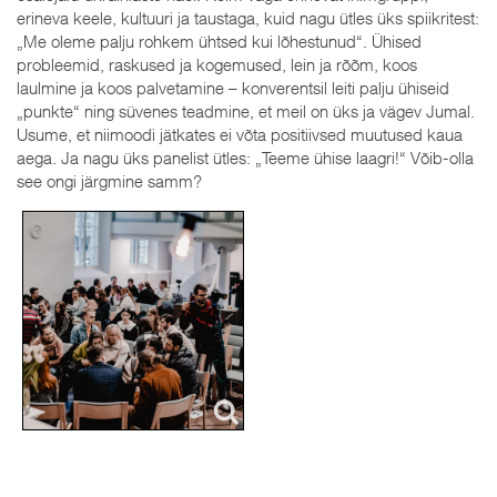
erineva keele, kultuuri ja taustaga, kuid nagu ütles üks spiikritest:
„Me oleme palju rohkem ühtsed kui lõhestunud“. Ühised
probleemid, raskused ja kogemused, lein ja rõõm, koos
laulmine ja koos palvetamine – konverentsil leiti palju ühiseid
„punkte“ ning süvenes teadmine, et meil on üks ja vägev Jumal.
Usume, et niimoodi jätkates ei võta positiivsed muutused kaua
aega. Ja nagu üks panelist ütles: „Teeme ühise laagri!“ Võib-olla
see ongi järgmine samm?