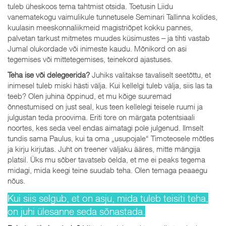
tuleb üheskoos tema tahtmist otsida. Toetusin Liidu
vanematekogu vaimulikule tunnetusele Seminari Tallinna kolides,
kuulasin meeskonnaliikmeid magistriõpet kokku pannes,
palvetan tarkust mitmetes muudes küsimustes ‒ ja tihti vastab
Jumal olukordade või inimeste kaudu. Mõnikord on asi
tegemises või mittetegemises, teinekord ajastuses.
Teha ise või delegeerida?
Juhiks valitakse tavaliselt seetõttu, et
inimesel tuleb miski hästi välja. Kui kellelgi tuleb välja, siis las ta
teeb? Olen juhina õppinud, et mu kõige suuremad
õnnestumised on just seal, kus teen kellelegi teisele ruumi ja
julgustan teda proovima. Eriti tore on märgata potentsiaali
noortes, kes seda veel endas aimatagi pole julgenud. Ilmselt
tundis sama Paulus, kui ta oma „usupojale“ Timoteosele mõtles
ja kirju kirjutas. Juht on treener väljaku ääres, mitte mängija
platsil. Üks mu sõber tavatseb öelda, et me ei peaks tegema
midagi, mida keegi teine suudab teha. Olen temaga peaaegu
nõus.
Kui siis selgub, et on asju, mida tuleb teisiti teha,
on juhi ülesanne seda sõnastada.