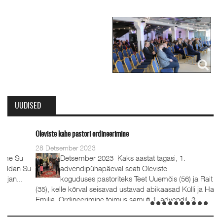
UUDISED
Oleviste kahe pastori ordineerimine
28 Detsember 2023
Detsember 2023 Kaks aastat tagasi, 1.
advendipühapäeval seati Oleviste
koguduses pastoriteks Teet Uuemõis (56) ja Rait Tõnnori
(35), kelle kõrval seisavad ustavad abikaasad Külli ja Hanna-
Emilia. Ordineerimine toimus samuti 1. advendil, 3.
detsembril 2023. Jumalateenistusel jutlustasid EKB...