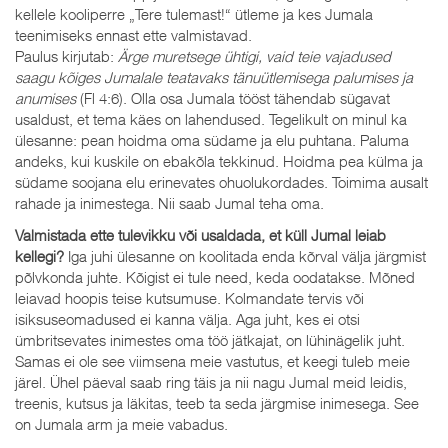
kellele kooliperre „Tere tulemast!“ ütleme ja kes Jumala
teenimiseks ennast ette valmistavad.
Paulus kirjutab:
Ärge muretsege ühtigi, vaid teie vajadused
saagu kõiges Jumalale teatavaks tänuütlemisega palumises ja
anumises
(Fl 4:6). Olla osa Jumala tööst tähendab sügavat
usaldust, et tema käes on lahendused. Tegelikult on minul ka
ülesanne: pean hoidma oma südame ja elu puhtana. Paluma
andeks, kui kuskile on ebakõla tekkinud. Hoidma pea külma ja
südame soojana elu erinevates ohuolukordades. Toimima ausalt
rahade ja inimestega. Nii saab Jumal teha oma.
Valmistada ette tulevikku või usaldada, et küll Jumal leiab
kellegi?
Iga juhi ülesanne on koolitada enda kõrval välja järgmist
põlvkonda juhte. Kõigist ei tule need, keda oodatakse. Mõned
leiavad hoopis teise kutsumuse. Kolmandate tervis või
isiksuseomadused ei kanna välja. Aga juht, kes ei otsi
ümbritsevates inimestes oma töö jätkajat, on lühinägelik juht.
Samas ei ole see viimsena meie vastutus, et keegi tuleb meie
järel. Ühel päeval saab ring täis ja nii nagu Jumal meid leidis,
treenis, kutsus ja läkitas, teeb ta seda järgmise inimesega. See
on Jumala arm ja meie vabadus.