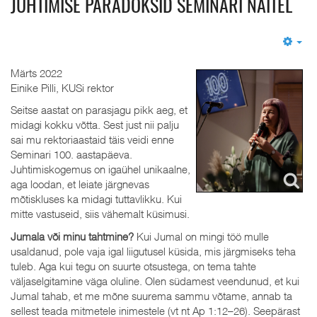
JUHTIMISE PARADOKSID SEMINARI NÄITEL
Em
Märts 2022
Einike Pilli, KUSi rektor
Seitse aastat on parasjagu pikk aeg, et
midagi kokku võtta. Sest just nii palju
sai mu rektoriaastaid täis veidi enne
Seminari 100. aastapäeva.
Juhtimiskogemus on igaühel unikaalne,
aga loodan, et leiate järgnevas
mõtiskluses ka midagi tuttavlikku. Kui
mitte vastuseid, siis vähemalt küsimusi.
Jumala või minu tahtmine?
Kui Jumal on mingi töö mulle
usaldanud, pole vaja igal liigutusel küsida, mis järgmiseks teha
tuleb. Aga kui tegu on suurte otsustega, on tema tahte
väljaselgitamine väga oluline. Olen südamest veendunud, et kui
Jumal tahab, et me mõne suurema sammu võtame, annab ta
sellest teada mitmetele inimestele (vt nt Ap 1:12–26). Seepärast