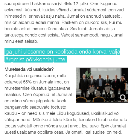
suurepäraselt hakkama sai (vt 4Ms 12. ptk). Olen kogenud
solvumist, küsinud, kuidas võivad Jumalat südamest teenivad
inimesed nii erinevalt asju näha. Jumal on andnud vastuseid,
mis on aidanud edasi minna. Raskem on olukord siis, kui mu
hoolele antud inimesi rünnatakse. Siis tuleb Jumala abi ja
tarkusega nende eest seista. Vahest samamoodi, nagu Jumal
minu eest seisab.
Iga juhi ülesanne on koolitada enda kõrval välja
järgmist põlvkonda juhte.
Muretseda või usaldada?
Kui juhtida organisatsiooni, mille
eelarvest 55% on Jumala ime, on
muretsemise kiusatus igapäevane
reaalsus. Olen õppinud, et Jumalal
on eriline võime julgustada kooli
pangaarvele saabuvate toetuste
kaudu – on need siis meie Liidu kogudused, üksikisikud või
välispartnerid. Mõnikord tuleb küsida, teinekord tuleb ootamatu
toetus vahetult enne mõnda suurt arvet. Igal suvel õpin Jumalat
uuesti usaldama õppijate osas. Ja ometi, igal sügisel on neid,