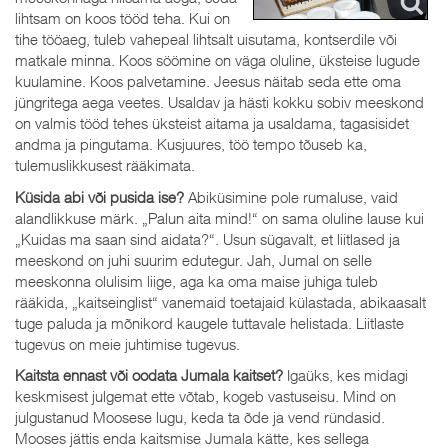
lihtsam on koos tööd teha. Kui on
tihe tööaeg, tuleb vahepeal lihtsalt uisutama, kontserdile või
matkale minna. Koos söömine on väga oluline, üksteise lugude
kuulamine. Koos palvetamine. Jeesus näitab seda ette oma
jüngritega aega veetes. Usaldav ja hästi kokku sobiv meeskond
on valmis tööd tehes üksteist aitama ja usaldama, tagasisidet
andma ja pingutama. Kusjuures, töö tempo tõuseb ka,
tulemuslikkusest rääkimata.
Küsida abi või pusida ise?
Abiküsimine pole rumaluse, vaid
alandlikkuse märk. „Palun aita mind!“ on sama oluline lause kui
„Kuidas ma saan sind aidata?“. Usun sügavalt, et liitlased ja
meeskond on juhi suurim edutegur. Jah, Jumal on selle
meeskonna olulisim liige, aga ka oma maise juhiga tuleb
rääkida, „kaitseinglist“ vanemaid toetajaid külastada, abikaasalt
tuge paluda ja mõnikord kaugele tuttavale helistada. Liitlaste
tugevus on meie juhtimise tugevus.
Kaitsta ennast või oodata Jumala kaitset?
Igaüks, kes midagi
keskmisest julgemat ette võtab, kogeb vastuseisu. Mind on
julgustanud Moosese lugu, keda ta õde ja vend ründasid.
Mooses jättis enda kaitsmise Jumala kätte, kes sellega