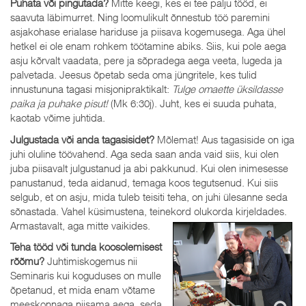
Puhata või pingutada?
Mitte keegi, kes ei tee palju tööd, ei
saavuta läbimurret. Ning loomulikult õnnestub töö paremini
asjakohase erialase hariduse ja piisava kogemusega. Aga ühel
hetkel ei ole enam rohkem töötamine abiks. Siis, kui pole aega
asju kõrvalt vaadata, pere ja sõpradega aega veeta, lugeda ja
palvetada. Jeesus õpetab seda oma jüngritele, kes tulid
innustununa tagasi misjonipraktikalt:
Tulge omaette üksildasse
paika ja puhake pisut!
(Mk 6:30j). Juht, kes ei suuda puhata,
kaotab võime juhtida.
Julgustada või anda tagasisidet?
Mõlemat! Aus tagasiside on iga
juhi oluline töövahend. Aga seda saan anda vaid siis, kui olen
juba piisavalt julgustanud ja abi pakkunud. Kui olen inimesesse
panustanud, teda aidanud, temaga koos tegutsenud. Kui siis
selgub, et on asju, mida tuleb teisiti teha, on juhi ülesanne seda
sõnastada. Vahel küsimustena, teinekord olukorda kirjeldades.
Armastavalt, aga mitte vaikides.
Teha tööd või tunda koosolemisest
rõõmu?
Juhtimiskogemus nii
Seminaris kui koguduses on mulle
õpetanud, et mida enam võtame
meeskonnaga niisama aega, seda