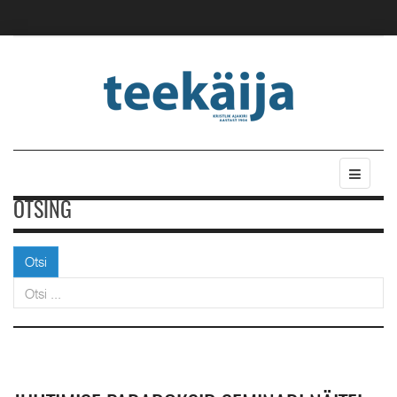
OTSING
Otsi
Otsi