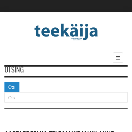
OTSING
Otsi
Otsi