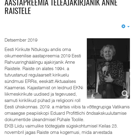
AASTAPREEMIA TELEAJAKIRJANIK ANNE
RAISTELE
Em
Detsember 2019
Eesti Kirikute Nõukogu andis oma
oikumeenilise aastapreemia 2019 Eesti
Rahvusringhäälingu ajakirjanik Anne
Raistele. Raiste on alates 1994. a
tutvustanud regulaarselt kirikuelu
sündmusi ERRis, eeskätt Aktuaalses
Kaameras. Kajastamist on leidnud EKNi
liikmeskirikute uudised ja tegevused,
samuti kiriklikud pühad ja religiooni roll
Eesti ühiskonnas. 2019. a märtsis viibis ta võttegrupiga Vatikanis
omaaegse peapiiskopi Eduard Profittlichi õndsakskuulutamise
dokumentide üleandmisel Pühale Toolile.
EKB Liidu vaimulike töötegijate sügiskohtumisel Keilas 23.
novembril jagas Raiste oma kogemusi, mida arvestada