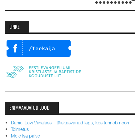
Emilia. Ordineer
detsembril 2023.
LINKE
ENIMVAADATUD LOOD
Daniel Levi Viinalass – täiskasvanud laps, kes tunneb noori
Toimetus
Meie Isa palve