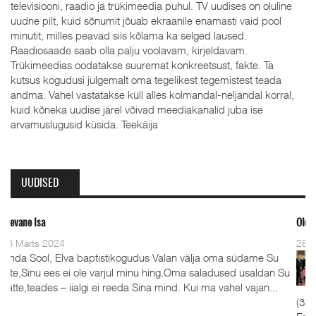
televisiooni, raadio ja trükimeedia puhul. TV uudises on oluline
uudne pilt, kuid sõnumit jõuab ekraanile enamasti vaid pool
minutit, milles peavad siis kõlama ka selged laused.
Raadiosaade saab olla palju voolavam, kirjeldavam.
Trükimeedias oodatakse suuremat konkreetsust, fakte. Ta
kutsus kogudusi julgemalt oma tegelikest tegemistest teada
andma. Vahel vastatakse küll alles kolmandal-neljandal korral,
kuid kõneka uudise järel võivad meediakanalid juba ise
arvamuslugusid küsida. Teekäija
UUDISED
Oleviste kahe pastor
24
28 Detsember 20
 Elva baptistikogudus Valan välja oma südame Su
Detsembe
es ei ole varjul minu hing.Oma saladused usaldan Su
advendip
 – iialgi ei reeda Sina mind. Kui ma vahel vajan...
koguduse
(35), kelle kõrv