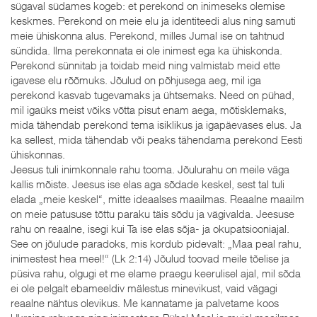
sügaval südames kogeb: et perekond on inimeseks olemise
keskmes. Perekond on meie elu ja identiteedi alus ning samuti
meie ühiskonna alus. Perekond, milles Jumal ise on tahtnud
sündida. Ilma perekonnata ei ole inimest ega ka ühiskonda.
Perekond sünnitab ja toidab meid ning valmistab meid ette
igavese elu rõõmuks. Jõulud on põhjusega aeg, mil iga
perekond kasvab tugevamaks ja ühtsemaks. Need on pühad,
mil igaüks meist võiks võtta pisut enam aega, mõtisklemaks,
mida tähendab perekond tema isiklikus ja igapäevases elus. Ja
ka sellest, mida tähendab või peaks tähendama perekond Eesti
ühiskonnas.
Jeesus tuli inimkonnale rahu tooma. Jõulurahu on meile väga
kallis mõiste. Jeesus ise elas aga sõdade keskel, sest tal tuli
elada „meie keskel“, mitte ideaalses maailmas. Reaalne maailm
on meie patususe tõttu paraku täis sõdu ja vägivalda. Jeesuse
rahu on reaalne, isegi kui Ta ise elas sõja- ja okupatsiooniajal.
See on jõulude paradoks, mis kordub pidevalt: „Maa peal rahu,
inimestest hea meel!“ (Lk 2:14) Jõulud toovad meile tõelise ja
püsiva rahu, olgugi et me elame praegu keerulisel ajal, mil sõda
ei ole pelgalt ebameeldiv mälestus minevikust, vaid vägagi
reaalne nähtus olevikus. Me kannatame ja palvetame koos