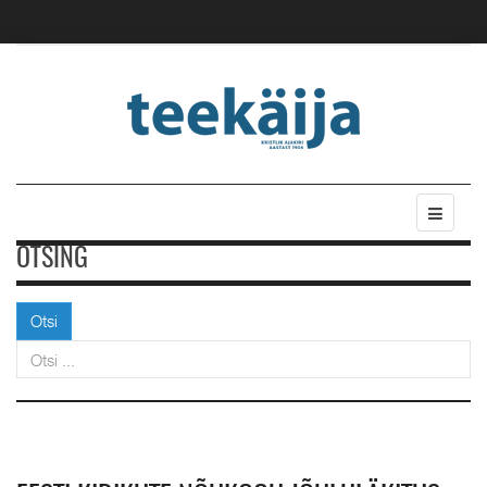
OTSING
Otsi
Otsi