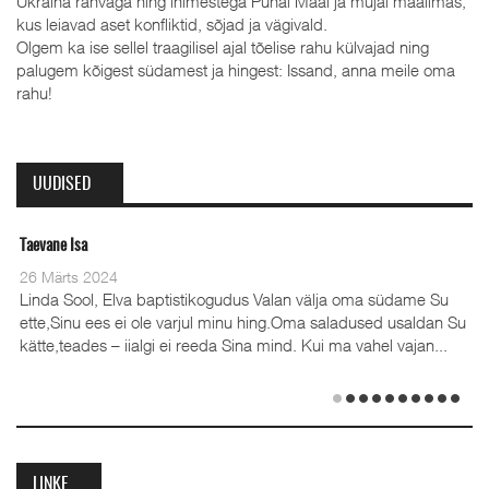
Ukraina rahvaga ning inimestega Pühal Maal ja mujal maailmas,
kus leiavad aset konfliktid, sõjad ja vägivald.
Olgem ka ise sellel traagilisel ajal tõelise rahu külvajad ning
palugem kõigest südamest ja hingest: Issand, anna meile oma
rahu!
UUDISED
Taevane Isa
Olev
26 Märts 2024
28 
Linda Sool, Elva baptistikogudus Valan välja oma südame Su
ette,Sinu ees ei ole varjul minu hing.Oma saladused usaldan Su
kätte,teades – iialgi ei reeda Sina mind. Kui ma vahel vajan...
(35
Emi
det
LINKE