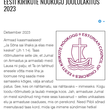
EESTI KIRIKUTE NÕUKOGU JÕULULÄKITUS
2023
Em
Detsember 2023
Armsad kaasmaalased!
„Ja Sõna sai lihaks ja elas meie
keskel“ (Jh 1:14). Taas
rõõmutseme selle üle, et Jumal
on Armastus ja armastab meid.
Lausa nii palju, et Ta on tahtnud
enesele võtta meie liha ja
loomuse ning saada meie
sarnaseks kõiges, välja arvatud
patus. See, kes on nähtamatu, sai nähtavaks – inimeseks. Kogu
loodu rõõmutseb ja laulab meiega koos. Jah, armastuse Jumal
on meist sündinud ning meie seas kasvanud – selles unikaalses
elu ja armastuse osaduses, mis on perekond. Need Piibli sõnad
meenutavad taas kord, mida iga inimene sündimise hetkel