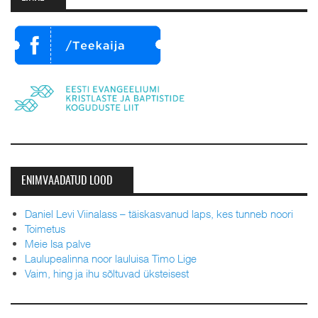
ENIMVAADATUD LOOD
Daniel Levi Viinalass – täiskasvanud laps, kes tunneb noori
Toimetus
Meie Isa palve
Laulupealinna noor lauluisa Timo Lige
Vaim, hing ja ihu sõltuvad üksteisest