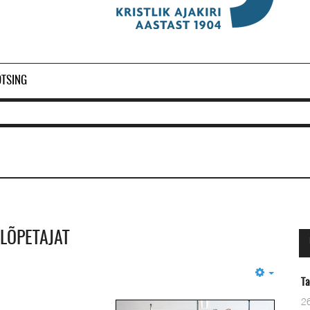
OTSING
 LÕPETAJAT
Empty
Taevane Isa
26 Märts 2024