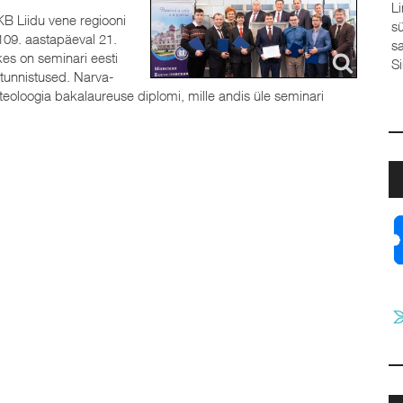
Linda Sool, Elva bapt
EKB Liidu vene regiooni
südame Su ette,Sinu e
109. aastapäeval 21.
saladused usaldan Su 
es on seminari eesti
Sina mind. Kui ma vah
 tunnistused. Narva-
eoloogia bakalaureuse diplomi, mille andis üle seminari