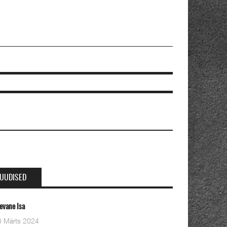
UUDISED
Oleviste kahe pastori ordineerimine
28 Detsember 2023