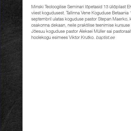
Minski Teoloogilise Seminari lõpetasid 13 üliõpilast 
viiest kogudusest. Tallinna Vene Koguduse Betaania 
septembril ulatas koguduse pastor Stepan Maerko, k
osakonna dekaan, neile praktilise teenimise kursuse
Jõesuu koguduse pastor Aleksei Müller sai pastoraalt
hoolekogu esimees Viktor Krutko.
baptist.ee