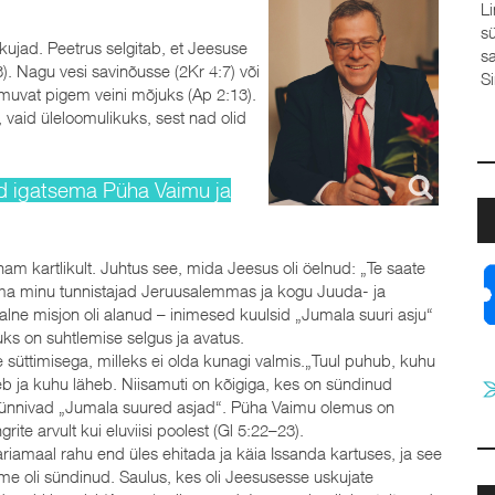
Linda Sool, Elva baptistikogudus Valan välj
südame Su ette,Sinu ees ei ole varjul minu
ujad. Peetrus selgitab, et Jeesuse
saladused usaldan Su kätte,teades – iialgi e
3). Nagu vesi savinõusse (2Kr 4:7) või
Sina mind. Kui ma vahel vajan...
oimuvat pigem veini mõjuks (Ap 2:13).
 vaid üleloomulikuks, sest nad olid
ad igatsema Püha Vaimu ja
m kartlikult. Juhtus see, mida Jeesus oli öelnud: „Te saate
olema minu tunnistajad Jeruusalemmas ja kogu Juuda- ja
lne misjon oli alanud – inimesed kuulsid „Jumala suuri asju“
ks on suhtlemise selgus ja avatus.
 süttimisega, milleks ei olda kunagi valmis.„Tuul puhub, kuhu
tuleb ja kuhu läheb. Niisamuti on kõigiga, kes on sündinud
, sünnivad „Jumala suured asjad“. Püha Vaimu olemus on
te arvult kui eluviisi poolest (Gl 5:22–23).
riamaal rahu end üles ehitada ja käia Issanda kartuses, ja see
me oli sündinud. Saulus, kes oli Jeesusesse uskujate