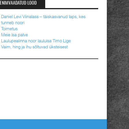
ENIMVAADATUD LOOD
Daniel Levi Viinalass – täiskasvanud laps, kes
tunneb noori
Toimetus
Meie Isa palve
Laulupealinna noor lauluisa Timo Lige
Vaim, hing ja ihu sõltuvad üksteisest