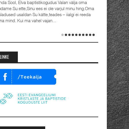
a oma
Detsember 2023 Kaks aastat tagasi, 1.
 hing.Oma
advendipühapäeval seati Oleviste
i reeda
koguduses pastoriteks Teet Uuemõis (56)
ja Rait Tõnnori (35), kelle kõrval seisavad ustavad
abikaasad Külli ja Hanna-Emilia. Ordineerimine
toimus samuti 1. advendil, 3. detsembril 2023.
Jumalateenistusel jutlustasid EKB...
LINKE