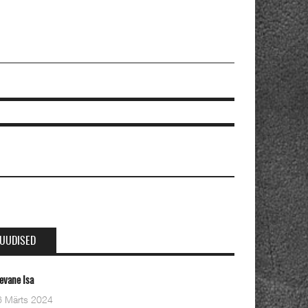
UUDISED
Oleviste kahe pastori ordineerimine
28 Detsember 2023