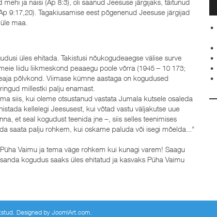
ehi ja naisi (Ap 8:3), oli saanud Jeesuse järgijaks, täitunud
p 9:17,20). Tagakiusamise eest põgenenud Jeesuse järgijad
 üle maa.
udusi üles ehitada. Takistusi nõukogudeaegse välise surve
meie liidu liikmeskond peaaegu poole võrra (1945 – 10 173;
useaja põlvkond. Viimase kümne aastaga on kogudused
ingud millestki palju enamast.
ma siis, kui oleme otsustanud vastata Jumala kutsele osaleda
stada kellelegi Jeesusest, kui võtad vastu väljakutse uue
na, et seal kogudust teenida jne –, siis selles teenimises
da saata palju rohkem, kui oskame paluda või isegi mõelda...“
a Püha Vaimu ja tema väge rohkem kui kunagi varem! Saagu
ssanda kogudus saaks üles ehitatud ja kasvaks Püha Vaimu
aitstud. Designed by
JoomlArt.com
.