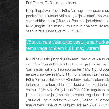
Erki Tamm, EKB Liidu president
Nelipühapäeval täideti Püha Vaimuga Jeesusesse usk
poolt ette kuulutatud Vaim sai „välja valatud“ (Ap 2:3
vein nahklähkrisse (Mt 9:17). Pealtnägijad pidasid t
Kuid jüngrite käitumine ei muutunud ebaloomulikuks,
saanud täis Jumala Vaimu (Ef 5:18).
Võta Jumala väljakutse vastu ja sa hakk
tema väge rohkem kui kunagi varem!
Nüüd hakkasid jüngrid „rääkima“. Nad ei vaikinud ena
väe Pühalt Vaimult, kes tuleb teie üle, ja te peate 
Samaariamaal ning ilmamaa äärteni“ (Ap 1:8). Globaa
nende oma keeles (Ap 2:11). Püha Vaimu väe ilmingu
Püha Vaimu esiletulek on võrreldav metsatulekahjude
ta tahab, ja sa kuuled ta häält, kuid ei tea, kust ta 
Vaimust“ (Jh 3:8). Kõikjal, kus Püha Vaim tegutseb
jäänud samaks ja tema töö kasvatab kogudust nii jüngri
„Nüüd oli kogudusel tervel Juuda-, Galilea- ja Samaa
üha kasvas Püha Vaimu julgustusel“ (Ap 9:31). Suur i