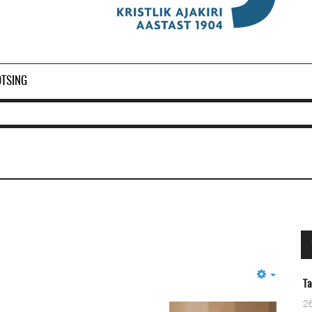
OTSING
Empty
Taevane Isa
26 Märts 2024