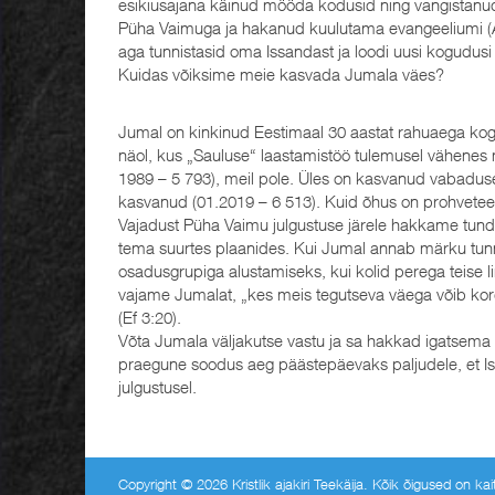
esikiusajana käinud mööda kodusid ning vangistanud m
Püha Vaimuga ja hakanud kuulutama evangeeliumi (A
aga tunnistasid oma Issandast ja loodi uusi kogudusi
Kuidas võiksime meie kasvada Jumala väes?
Jumal on kinkinud Eestimaal 30 aastat rahuaega kog
näol, kus „Sauluse“ laastamistöö tulemusel vähenes 
1989 – 5 793), meil pole. Üles on kasvanud vabad
kasvanud (01.2019 – 6 513). Kuid õhus on prohveteer
Vajadust Püha Vaimu julgustuse järele hakkame tund
tema suurtes plaanides. Kui Jumal annab märku tunni
osadusgrupiga alustamiseks, kui kolid perega teise lin
vajame Jumalat, „kes meis tegutseva väega võib kor
(Ef 3:20).
Võta Jumala väljakutse vastu ja sa hakkad igatsem
praegune soodus aeg päästepäevaks paljudele, et I
julgustusel.
Copyright © 2026 Kristlik ajakiri Teekäija. Kõik õigused on k