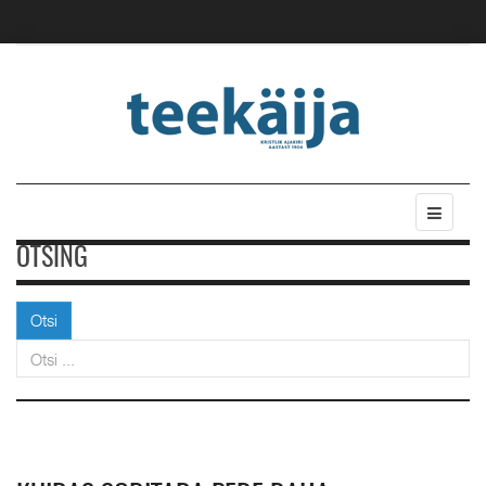
OTSING
Otsi
Otsi