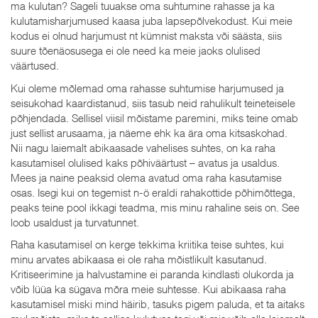
ma kulutan? Sageli tuuakse oma suhtumine rahasse ja ka
kulutamisharjumused kaasa juba lapsepõlvekodust. Kui meie
kodus ei olnud harjumust nt kümnist maksta või säästa, siis
suure tõenäosusega ei ole need ka meie jaoks olulised
väärtused.
Kui oleme mõlemad oma rahasse suhtumise harjumused ja
seisukohad kaardistanud, siis tasub neid rahulikult teineteisele
põhjendada. Sellisel viisil mõistame paremini, miks teine omab
just sellist arusaama, ja näeme ehk ka ära oma kitsaskohad.
Nii nagu laiemalt abikaasade vahelises suhtes, on ka raha
kasutamisel olulised kaks põhiväärtust – avatus ja usaldus.
Mees ja naine peaksid olema avatud oma raha kasutamise
osas. Isegi kui on tegemist n-ö eraldi rahakottide põhimõttega,
peaks teine pool ikkagi teadma, mis minu rahaline seis on. See
loob usaldust ja turvatunnet.
Raha kasutamisel on kerge tekkima kriitika teise suhtes, kui
minu arvates abikaasa ei ole raha mõistlikult kasutanud.
Kritiseerimine ja halvustamine ei paranda kindlasti olukorda ja
võib lüüa ka sügava mõra meie suhtesse. Kui abikaasa raha
kasutamisel miski mind häirib, tasuks pigem paluda, et ta aitaks