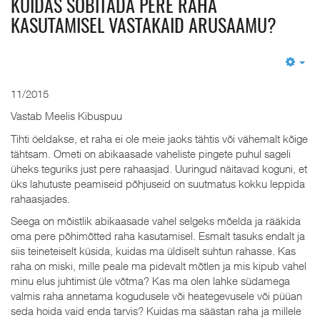
KUIDAS SOBITADA PERE RAHA
KASUTAMISEL VASTAKAID ARUSAAMU?
Em
11/2015
Vastab Meelis Kibuspuu
Tihti öeldakse, et raha ei ole meie jaoks tähtis või vähemalt kõige
tähtsam. Ometi on abikaasade vaheliste pingete puhul sageli
üheks teguriks just pere rahaasjad. Uuringud näitavad koguni, et
üks lahutuste peamiseid põhjuseid on suutmatus kokku leppida
rahaasjades.
Seega on mõistlik abikaasade vahel selgeks mõelda ja rääkida
oma pere põhimõtted raha kasutamisel. Esmalt tasuks endalt ja
siis teineteiselt küsida, kuidas ma üldiselt suhtun rahasse. Kas
raha on miski, mille peale ma pidevalt mõtlen ja mis kipub vahel
minu elus juhtimist üle võtma? Kas ma olen lahke südamega
valmis raha annetama kogudusele või heategevusele või püüan
seda hoida vaid enda tarvis? Kuidas ma säästan raha ja millele