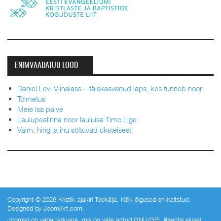
ENIMVAADATUD LOOD
Daniel Levi Viinalass – täiskasvanud laps, kes tunneb noori
Toimetus
Meie Isa palve
Laulupealinna noor lauluisa Timo Lige
Vaim, hing ja ihu sõltuvad üksteisest
Copyright © 2026 Kristlik ajakiri Teekäija. Kõik õigused on kaitstud.
Designed by
JoomlArt.com
.
Joomla!
on vaba tarkvara, mis on välja antud
GNU/GPL litsentsi
alusel.