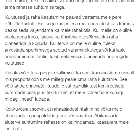
mul mõista, miks ta sellise kulutuse tegi või mis võib olla laiemalt
tema rahasse suhtumise taga.
Kulutused ja raha kasutamine peavad vastama meie pere
põhiväärtustele. Kui kogudus on osa meie pereelust, siis kümnis
peaks seda väljendama ka meie rahakotis. Kui meile on oluline
veeta aega koos, tasuks ka ühisteks ettevõtmisteks raha
planeerida ja koguda. Kui tervis on meile oluline, tuleks
arvestada sportimisega seotud väljaminekutega või kui laste
arendamine on tähtis, tuleb eelarvesse planeerida huviringide
kulutused.
Kasuks võib tulla pingete vältimisel ka see, kui otsustame ühiselt,
mis proportsioonis me millegi peale oma raha kulutame. See
võib anda erinevatel kuudel pisut paindlikkust konkreetsete
summade osas ja ei teki tunnet, et me ei või endale kunagi
midagi „head” lubada.
Kokkuvõtvalt soovin, et rahaasjadest rääkimine võiks meid
ühendada ja peegeldada pere põhiväärtusi. Abikaasade
eluterve suhtumine rahasse on ka hindamatu kaasavara meie
laste ellu.