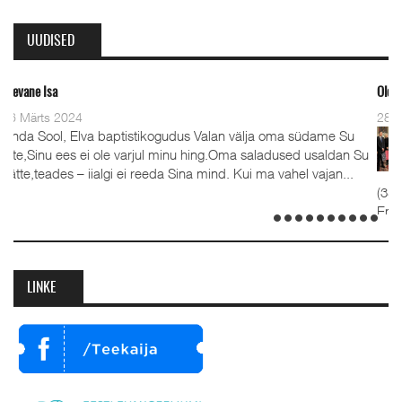
UUDISED
Oleviste kahe pastori ordineerimi
28 Detsember 2023
stikogudus Valan välja oma südame Su
Detsember 2023 Kaks
arjul minu hing.Oma saladused usaldan Su
advendipühapäeval s
 reeda Sina mind. Kui ma vahel vajan...
koguduses pastorite
(35), kelle kõrval seisavad 
Emilia. Ordineerimine toimus
detsembril 2023. Jumalateeni
LINKE