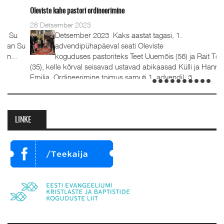
Oleviste kahe pastori ordineerimine
28 Detsember 2023
Detsember 2023 Kaks aastat tagasi, 1.
advendipühapäeval seati Oleviste
koguduses pastoriteks Teet Uuemõis (56) ja Rait Tõnnori
(35), kelle kõrval seisavad ustavad abikaasad Külli ja Hanna-
Emilia. Ordineerimine toimus samuti 1. advendil, 3.
detsembril 2023. Jumalateenistusel jutlustasid EKB...
LINKE