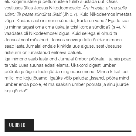
elu kogemustele ja pettumustele tuleb alustada uut. Öises
vestluses ütles Jeesus Nikodeemosele:
Ära imesta, et ma sulle
ütlen: Te peate sündima ülalt!
(Jh 3:7). Kuid Nikodeemos imestas
väga: Kuidas saab inimene sündida, kui ta on vana? Ega ta saa
ju minna tagasi oma ema üska ja teist korda sündida? (s 4). Nii
vaadates oli Nikodeemosel õigus. Kuid sellega ei olnud ta
Jeesust veel mõistnud. Jeesus soovis ju talle öelda: inimene
saab lasta Jumalal endale kinkida uue alguse, sest Jeesuse
ristisurm on lunastanud eelneva patuelu.
Iga inimene saab lasta end Jumalal ümber pöörata – ja siis peab
ta vaid uues suunas edasi elama. Ükskord õigesti ümber
pöörata ja õigele teele jääda ning edasi minna! Minna kitsal teel,
millel me koju jõuame. Igaüks võib paluda: „Issand, pööra mind
ümber enda poole, et ma saaksin ümber pöörata ja sinu juurde
koju jõuda!“
UUDISED