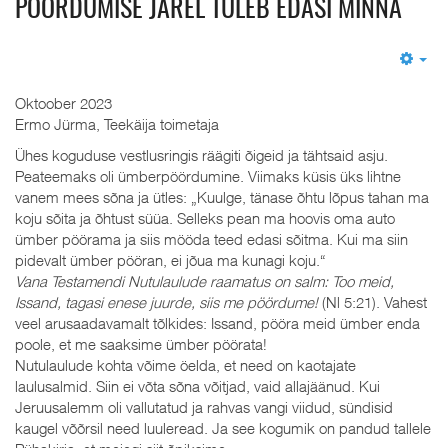
PÖÖRDUMISE JÄREL TULEB EDASI MINNA
Em
Oktoober 2023
Ermo Jürma, Teekäija toimetaja
Ühes koguduse vestlusringis räägiti õigeid ja tähtsaid asju.
Peateemaks oli ümberpöördumine. Viimaks küsis üks lihtne
vanem mees sõna ja ütles: „Kuulge, tänase õhtu lõpus tahan ma
koju sõita ja õhtust süüa. Selleks pean ma hoovis oma auto
ümber pöörama ja siis mööda teed edasi sõitma. Kui ma siin
pidevalt ümber pööran, ei jõua ma kunagi koju.“
Vana Testamendi Nutulaulude raamatus on salm: Too meid,
Issand, tagasi enese juurde, siis me pöördume!
(Nl 5:21). Vahest
veel arusaadavamalt tõlkides: Issand, pööra meid ümber enda
poole, et me saaksime ümber pöörata!
Nutulaulude kohta võime öelda, et need on kaotajate
laulusalmid. Siin ei võta sõna võitjad, vaid allajäänud. Kui
Jeruusalemm oli vallutatud ja rahvas vangi viidud, sündisid
kaugel võõrsil need luuleread. Ja see kogumik on pandud tallele