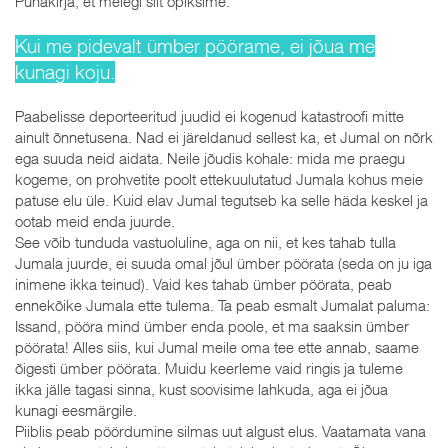
Pühakirja, et meiegi siit õpiksime.
Kui me pidevalt ümber pöörame, ei jõua me
kunagi koju.
Paabelisse deporteeritud juudid ei kogenud katastroofi mitte
ainult õnnetusena. Nad ei järeldanud sellest ka, et Jumal on nõrk
ega suuda neid aidata. Neile jõudis kohale: mida me praegu
kogeme, on prohvetite poolt ettekuulutatud Jumala kohus meie
patuse elu üle. Kuid elav Jumal tegutseb ka selle häda keskel ja
ootab meid enda juurde.
See võib tunduda vastuoluline, aga on nii, et kes tahab tulla
Jumala juurde, ei suuda omal jõul ümber pöörata (seda on ju iga
inimene ikka teinud). Vaid kes tahab ümber pöörata, peab
ennekõike Jumala ette tulema. Ta peab esmalt Jumalat paluma:
Issand, pööra mind ümber enda poole, et ma saaksin ümber
pöörata! Alles siis, kui Jumal meile oma tee ette annab, saame
õigesti ümber pöörata. Muidu keerleme vaid ringis ja tuleme
ikka jälle tagasi sinna, kust soovisime lahkuda, aga ei jõua
kunagi eesmärgile.
Piiblis peab pöördumine silmas uut algust elus. Vaatamata vana