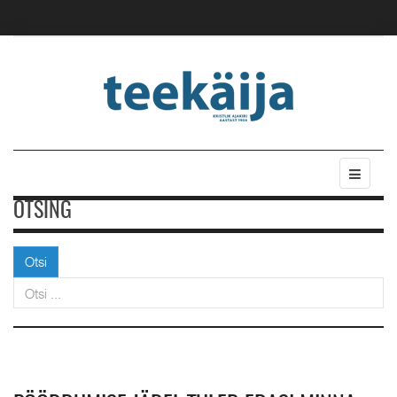
OTSING
Otsi
Otsi