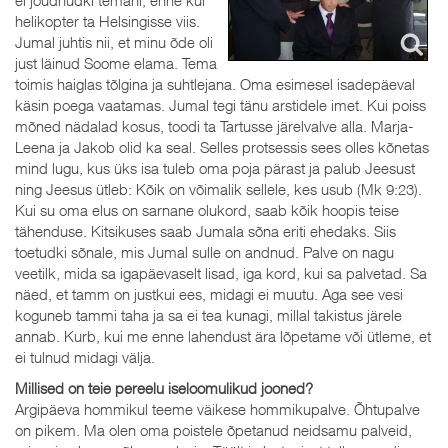
helikopter ta Helsingisse viis.
Jumal juhtis nii, et minu õde oli
just läinud Soome elama. Tema
toimis haiglas tõlgina ja suhtlejana. Oma esimesel isadepäeval
käsin poega vaatamas. Jumal tegi tänu arstidele imet. Kui poiss
mõned nädalad kosus, toodi ta Tartusse järelvalve alla. Marja-
Leena ja Jakob olid ka seal. Selles protsessis sees olles kõnetas
mind lugu, kus üks isa tuleb oma poja pärast ja palub Jeesust
ning Jeesus ütleb: Kõik on võimalik sellele, kes usub (Mk 9:23).
Kui su oma elus on sarnane olukord, saab kõik hoopis teise
tähenduse. Kitsikuses saab Jumala sõna eriti ehedaks. Siis
toetudki sõnale, mis Jumal sulle on andnud. Palve on nagu
veetilk, mida sa igapäevaselt lisad, iga kord, kui sa palvetad. Sa
näed, et tamm on justkui ees, midagi ei muutu. Aga see vesi
koguneb tammi taha ja sa ei tea kunagi, millal takistus järele
annab. Kurb, kui me enne lahendust ära lõpetame või ütleme, et
ei tulnud midagi välja.
Millised on teie pereelu iseloomulikud jooned?
Argipäeva hommikul teeme väikese hommikupalve. Õhtupalve
on pikem. Ma olen oma poistele õpetanud neidsamu palveid,