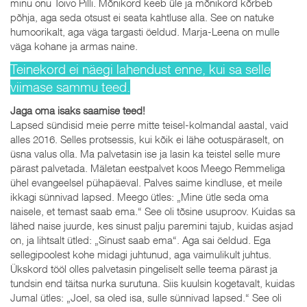
minu onu Toivo Pilli. Mõnikord keeb üle ja mõnikord kõrbeb
põhja, aga seda otsust ei seata kahtluse alla. See on natuke
humoorikalt, aga väga targasti öeldud. Marja-Leena on mulle
väga kohane ja armas naine.
Teinekord ei näegi lahendust enne, kui sa selle
viimase sammu teed.
Jaga oma isaks saamise teed!
Lapsed sündisid meie perre mitte teisel-kolmandal aastal, vaid
alles 2016. Selles protsessis, kui kõik ei lähe ootuspäraselt, on
üsna valus olla. Ma palvetasin ise ja lasin ka teistel selle mure
pärast palvetada. Mäletan eestpalvet koos Meego Remmeliga
ühel evangeelsel pühapäeval. Palves saime kindluse, et meile
ikkagi sünnivad lapsed. Meego ütles: „Mine ütle seda oma
naisele, et temast saab ema.“ See oli tõsine usuproov. Kuidas sa
lähed naise juurde, kes sinust palju paremini tajub, kuidas asjad
on, ja lihtsalt ütled: „Sinust saab ema“. Aga sai öeldud. Ega
sellegipoolest kohe midagi juhtunud, aga vaimulikult juhtus.
Ükskord tööl olles palvetasin pingeliselt selle teema pärast ja
tundsin end täitsa nurka surutuna. Siis kuulsin kogetavalt, kuidas
Jumal ütles: „Joel, sa oled isa, sulle sünnivad lapsed.“ See oli