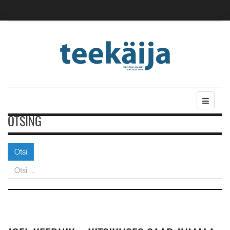
OTSING
Otsi
Otsi