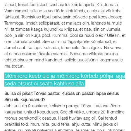
läinud, keset teenistust, sest asi tuli korda ajada. Kui Jumala
Vaim inimest kutsub ja see tõde lahti läheb, ei ole ajal või kohal
tähtsust. Teenistuse lõpul palvetasin põlvede peal koos Joosep
Tammoga. Ilmselt sellepärast, et ma laps olin, lähenes ta mulle
nii: ta tõmbas käega kujundliku kriipsu, et näe, siin on Jumala
pool ja siin on kurja pool. Kummal pool sa nüüd oled? Ütlesin, et
olen Jumala poolel. See on mind tagantjärele kõnetanud, et
Jumal saab ka lapsi kutsuda, teha neile tõe selgeks. Nii vahva,
et ei pea ootama täisikka saamist. Seesama väikese poisina
tehtud otsus on mind kandnud, sellele uuestisünni kogemusele
ma toetun.
Mõnikord keeb üle ja mõnikord kõrbeb põhja, aga
seda otsust ei seata kahtluse alla.
Su isa oli pikalt Tõrvas pastor. Kuidas on pastori lapse seisus
Sinu elu kujundanud?
Jah, kui olin 9-aastane, kolisime perega Tõrva. Lastena lõime
kaasa isa juhitud koguduses. See oli väike, umbes 20-liikmeline
mõnus perekondlik osadus. Hästi huvitav aeg oli. Sai tehtud
praktilisi töid: muru niita, puid teha, ahju kütta. Minu jaoks oli
eriline, kui hakati palvemaja ehitama. Teismelisel poisil oli põnev