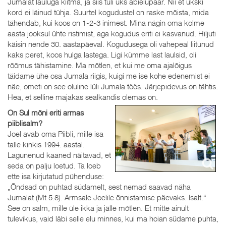
Jumalat lauluga kiitma, ja siis tuli üks abielupaar. Nii et ükski
kord ei läinud tühja. Suurtel kogudustel on raske mõista, mida
tähendab, kui koos on 1-2-3 inimest. Mina nägin oma kolme
aasta jooksul ühte ristimist, aga kogudus eriti ei kasvanud. Hiljuti
käisin nende 30. aastapäeval. Kogudusega oli vahepeal liitunud
kaks peret, koos hulga lastega. Ligi kümme last laulsid, oli
rõõmus tähistamine. Ma mõtlen, et kui me oma ajalõigus
täidame ühe osa Jumala riigis, kuigi me ise kohe edenemist ei
näe, ometi on see oluline lüli Jumala töös. Järjepidevus on tähtis.
Hea, et selline majakas sealkandis olemas on.
On Sul mõni eriti armas
piiblisalm?
Joel avab oma Piibli, mille isa
talle kinkis 1994. aastal.
Lagunenud kaaned näitavad, et
seda on palju loetud. Ta loeb
ette isa kirjutatud pühenduse:
„Õndsad on puhtad südamelt, sest nemad saavad näha
Jumalat (Mt 5:8). Armsale Joelile õnnistamise päevaks. Isalt.“
See on salm, mille üle ikka ja jälle mõtlen. Et mitte ainult
tulevikus, vaid läbi selle elu minnes, kui ma hoian südame puhta,