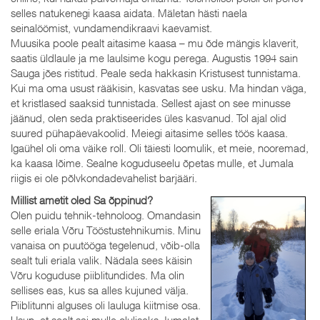
selles natukenegi kaasa aidata. Mäletan hästi naela
seinalöömist, vundamendikraavi kaevamist.
Muusika poole pealt aitasime kaasa – mu õde mängis klaverit,
saatis üldlaule ja me laulsime kogu perega. Augustis 1994 sain
Sauga jões ristitud. Peale seda hakkasin Kristusest tunnistama.
Kui ma oma usust rääkisin, kasvatas see usku. Ma hindan väga,
et kristlased saaksid tunnistada. Sellest ajast on see minusse
jäänud, olen seda praktiseerides üles kasvanud. Tol ajal olid
suured pühapäevakoolid. Meiegi aitasime selles töös kaasa.
Igaühel oli oma väike roll. Oli täiesti loomulik, et meie, nooremad,
ka kaasa lõime. Sealne koguduseelu õpetas mulle, et Jumala
riigis ei ole põlvkondadevahelist barjääri.
Millist ametit oled Sa õppinud?
Olen puidu tehnik-tehnoloog. Omandasin
selle eriala Võru Tööstustehnikumis. Minu
vanaisa on puutööga tegelenud, võib-olla
sealt tuli eriala valik. Nädala sees käisin
Võru koguduse piiblitundides. Ma olin
sellises eas, kus sa alles kujuned välja.
Piiblitunni alguses oli lauluga kiitmise osa.