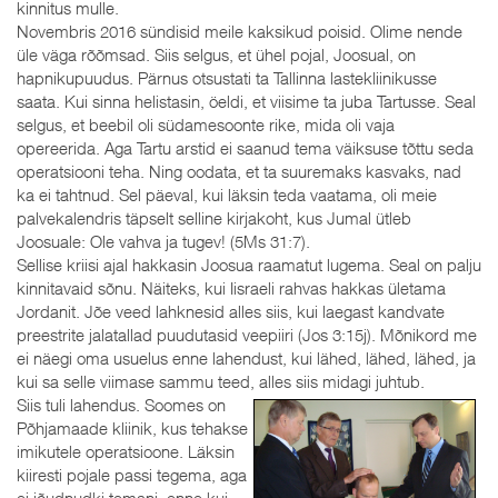
kinnitus mulle.
Novembris 2016 sündisid meile kaksikud poisid. Olime nende
üle väga rõõmsad. Siis selgus, et ühel pojal, Joosual, on
hapnikupuudus. Pärnus otsustati ta Tallinna lastekliinikusse
saata. Kui sinna helistasin, öeldi, et viisime ta juba Tartusse. Seal
selgus, et beebil oli südamesoonte rike, mida oli vaja
opereerida. Aga Tartu arstid ei saanud tema väiksuse tõttu seda
operatsiooni teha. Ning oodata, et ta suuremaks kasvaks, nad
ka ei tahtnud. Sel päeval, kui läksin teda vaatama, oli meie
palvekalendris täpselt selline kirjakoht, kus Jumal ütleb
Joosuale: Ole vahva ja tugev! (5Ms 31:7).
Sellise kriisi ajal hakkasin Joosua raamatut lugema. Seal on palju
kinnitavaid sõnu. Näiteks, kui Iisraeli rahvas hakkas ületama
Jordanit. Jõe veed lahknesid alles siis, kui laegast kandvate
preestrite jalatallad puudutasid veepiiri (Jos 3:15j). Mõnikord me
ei näegi oma usuelus enne lahendust, kui lähed, lähed, lähed, ja
kui sa selle viimase sammu teed, alles siis midagi juhtub.
Siis tuli lahendus. Soomes on
Põhjamaade kliinik, kus tehakse
imikutele operatsioone. Läksin
kiiresti pojale passi tegema, aga
ei jõudnudki temani, enne kui