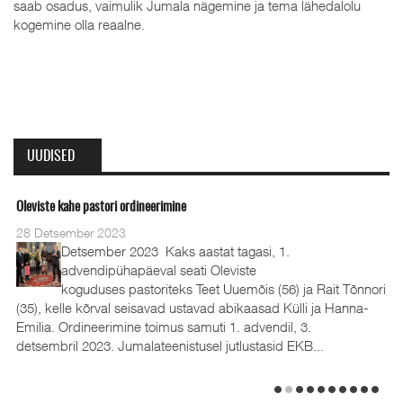
saab osadus, vaimulik Jumala nägemine ja tema lähedalolu
kogemine olla reaalne.
UUDISED
Oleviste kahe pastori ordineerimine
28 Detsember 2023
Detsember 2023 Kaks aastat tagasi, 1.
advendipühapäeval seati Oleviste
koguduses pastoriteks Teet Uuemõis (56) ja Rait Tõnnori
(35), kelle kõrval seisavad ustavad abikaasad Külli ja Hanna-
Emilia. Ordineerimine toimus samuti 1. advendil, 3.
detsembril 2023. Jumalateenistusel jutlustasid EKB...