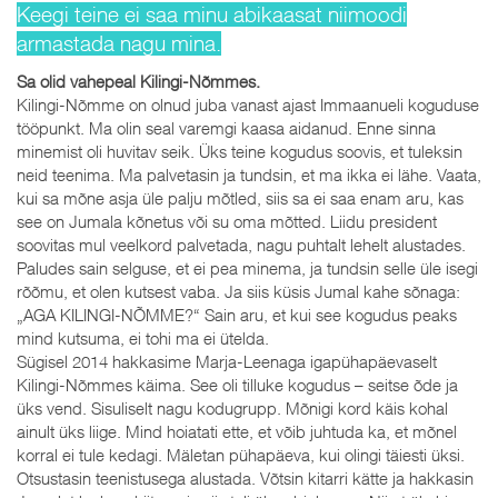
Keegi teine ei saa minu abikaasat niimoodi
armastada nagu mina.
Sa olid vahepeal Kilingi-Nõmmes.
Kilingi-Nõmme on olnud juba vanast ajast Immaanueli koguduse
tööpunkt. Ma olin seal varemgi kaasa aidanud. Enne sinna
minemist oli huvitav seik. Üks teine kogudus soovis, et tuleksin
neid teenima. Ma palvetasin ja tundsin, et ma ikka ei lähe. Vaata,
kui sa mõne asja üle palju mõtled, siis sa ei saa enam aru, kas
see on Jumala kõnetus või su oma mõtted. Liidu president
soovitas mul veelkord palvetada, nagu puhtalt lehelt alustades.
Paludes sain selguse, et ei pea minema, ja tundsin selle üle isegi
rõõmu, et olen kutsest vaba. Ja siis küsis Jumal kahe sõnaga:
„AGA KILINGI-NÕMME?“ Sain aru, et kui see kogudus peaks
mind kutsuma, ei tohi ma ei ütelda.
Sügisel 2014 hakkasime Marja-Leenaga igapühapäevaselt
Kilingi-Nõmmes käima. See oli tilluke kogudus – seitse õde ja
üks vend. Sisuliselt nagu kodugrupp. Mõnigi kord käis kohal
ainult üks liige. Mind hoiatati ette, et võib juhtuda ka, et mõnel
korral ei tule kedagi. Mäletan pühapäeva, kui olingi täiesti üksi.
Otsustasin teenistusega alustada. Võtsin kitarri kätte ja hakkasin