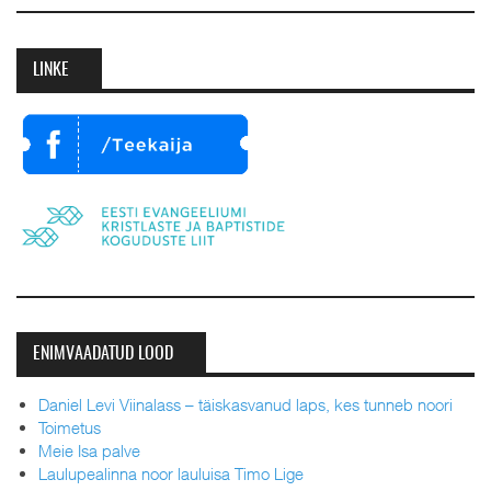
LINKE
ENIMVAADATUD LOOD
Daniel Levi Viinalass – täiskasvanud laps, kes tunneb noori
Toimetus
Meie Isa palve
Laulupealinna noor lauluisa Timo Lige