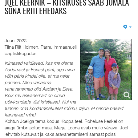
JOEL KEERNIK – KITSIKUSES SAAB JUMALA
SÕNA ERITI EHEDAKS
Em
Juuni 2023
Tiina Riit Holmen, Pärnu Immaanueli
baptistikogudus
Inimesed vaidlevad, kas me oleme
Aadamast ja Eevast pärit, aga mina
võin päris kindel olla, et ma neist
pärinen. Minu vanaema
vanavanemad olid Aadam ja Eeva.
Kõik mu esivanemad on olnud
põlvkondade viisi kristlased. Kui ma
tunnen oma kordaminekutest rõõmu, tajun, et nende palved
kannavad mind.
Kohtun Joeliga tema kodus Koopa teel. Roheluse keskel on
aiaga ümbritsetud maja. Marja-Leena avab mulle värava, Joel
lehvitab kutsuvalt ja kaks äravahetamiseni sarnast poissi