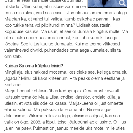
Usun, et sealt sai mulle oluliseks Jumalat
ülistada. Ütlen kohe, et ülistuse vorm ei ole
mulle nii oluline, vaid selle sisu – Jumala austamine oma lauluga.
Mäletan ka, et vahel tuli valida, kumb esikohale panna – kas
koolitükke teha või piiblitundi minna? Üldiselt otsustasin
koguduse kasuks. Ma usun, et see oli Jumala kingitus mulle. Ma
olin ainuke noormees oma lennust, kes tehnikumi kiitusega
lõpetas. See kiitus kuulub Jumalale. Kui me toome väikesed
vajaminevad ohvrid, pühendades oma aega Jumalale, siis ta
õnnistab.
Kuidas Sa oma küljeluu leisid?
Mingil ajal elus hakkad mõtlema, kes oleks see, kellega oma elu
jagada? Minul oli kaks kriteeriumi – ta peaks olema eestlane ja
kristlane.
Marja-Leenat kohtasin ühes kodugrupis. Oma arust kavalalt
kutsusin tema õe Maia-Liisa, endise klassiõe, endale külla ja
ütlesin, et võta siis õde ka kaasa. Marja-Leena oli just omaette
elama kolinud. Ma pakkusin talle oma abi. Nii see algas.
Jalutasime, sõitsime rulluiskudega, otsisime selgust, kas see
valik on õige. 2008. a lõpul, teisel jõulupühal abiellusime. Oli ilus
ja eriline päev. Pulmast on jäänud meelde üks mõte, mille ütles