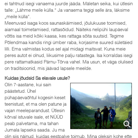
ei tahtnud isegi vanaema juurde jääda. Mäletan seika, kui ütlesin
talle: „Lähme meile külla.“ Ja vanaema tegigi selle ära, läksime
„meile külla“.
Meenuvad isaga koos saunaskäimised, jõulukuuse toomised,
aiamaal toimetamised, rattasõidud. Näiteks nelipühi laupäeval
võttis isa meid kõiki kaasa, kes rattaga sõita suutsid. Tegime
Põlendmaa kandis ringi ümber raba, korjasime suured sületäied
lilli. Ema valmistas kodus sel ajal midagi maitsvat. Kuna meie
peres autot ei olnud, liikusime palju ratastega. Isa korraldas isegi
pere rattamatkasid Pärnu-Tõrva vahel. Ma usun, et väga olulised
on traditsioonid, mis jäävad lapsele meelde.
Kuidas jõudsid Sa elavale usule?
Olin 7-aastane, kui sain
päästetud. Ühel
pühapäevaõhtul kogesin keset
teenistust, et ma olen patune ja
vajan meeleparandust. Ütlesin
kõrval istuvale isale, et NÜÜD
peab palvetama, ma tahan
Jumala lapseks saada. Ju ma
olin siis näinud, kuidas eestpalve toimub. Mina oleksin kohe ette