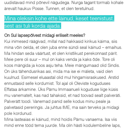
uudistavad mind põnevil nägudega. Nurga tagant tormab kohale
ärevalt haukuv Posse. Tunnen, et olen teretulnud.
Mina oleksin kohe ette läinud, keset teenistust,
sest asi tuli korda ajada.
On Sul lapsepõlvest midagi eriliselt meeles?
Kui inimesed räägivad, millal nad hakkasid kirikus käima, siis
mina võin öelda, et olen juba enne sündi seal käinud – emaihus.
Ma hindan seda väärtust, et olen kristlikust perekonnast pärit.
Meie pere oli suur – mul on kaks venda ja kaks õde. Tore oli
koos mängida ja koos asju teha. Meie mängumaad olid Sindis.
On üks tähendusrikas asi, mida ma ise ei mäleta, vaid olen
kuulnud. Esimesel eluaastal olid mul hingamisraskused. Arstid
ennustasid selle kordumist. Tol ajal oli Oleviste koguduses
Effataa ärkamine. Üks Pärnu Immaanueli koguduse liige küsis
mu vanematelt, kas nad tahaksid, et nad toovad sealt palveräti.
Palverätt toodi. Vanemad panid selle kodus minu peale ja
palvetasid pereringis. Ja juhtus IME, ma sain terveks ja midagi
pole kordunud.
Mina lasteaias ei käinud, mind hoidis Pärnu vanaema. Isa viis
mind enne tööd tema juurde. Ma olin hästi kodulembeline laps,