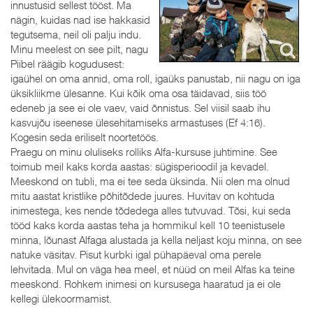
innustusid sellest tööst. Ma
nägin, kuidas nad ise hakkasid
tegutsema, neil oli palju indu.
Minu meelest on see pilt, nagu
Piibel räägib kogudusest:
igaühel on oma annid, oma roll, igaüks panustab, nii nagu on iga
üksikliikme ülesanne. Kui kõik oma osa täidavad, siis töö
edeneb ja see ei ole vaev, vaid õnnistus. Sel viisil saab ihu
kasvujõu iseenese ülesehitamiseks armastuses (Ef 4:16).
Kogesin seda eriliselt noortetöös.
Praegu on minu oluliseks rolliks Alfa-kursuse juhtimine. See
toimub meil kaks korda aastas: sügisperioodil ja kevadel.
Meeskond on tubli, ma ei tee seda üksinda. Nii olen ma olnud
mitu aastat kristlike põhitõdede juures. Huvitav on kohtuda
inimestega, kes nende tõdedega alles tutvuvad. Tõsi, kui seda
tööd kaks korda aastas teha ja hommikul kell 10 teenistusele
minna, lõunast Alfaga alustada ja kella neljast koju minna, on see
natuke väsitav. Pisut kurbki igal pühapäeval oma perele
lehvitada. Mul on väga hea meel, et nüüd on meil Alfas ka teine
meeskond. Rohkem inimesi on kursusega haaratud ja ei ole
kellegi ülekoormamist.