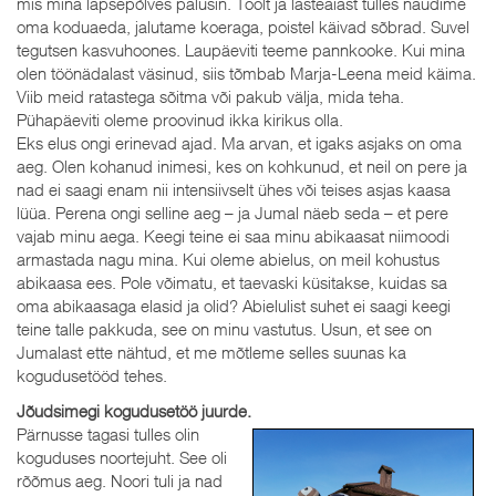
mis mina lapsepõlves palusin. Töölt ja lasteaiast tulles naudime
oma koduaeda, jalutame koeraga, poistel käivad sõbrad. Suvel
tegutsen kasvuhoones. Laupäeviti teeme pannkooke. Kui mina
olen töönädalast väsinud, siis tõmbab Marja-Leena meid käima.
Viib meid ratastega sõitma või pakub välja, mida teha.
Pühapäeviti oleme proovinud ikka kirikus olla.
Eks elus ongi erinevad ajad. Ma arvan, et igaks asjaks on oma
aeg. Olen kohanud inimesi, kes on kohkunud, et neil on pere ja
nad ei saagi enam nii intensiivselt ühes või teises asjas kaasa
lüüa. Perena ongi selline aeg – ja Jumal näeb seda – et pere
vajab minu aega. Keegi teine ei saa minu abikaasat niimoodi
armastada nagu mina. Kui oleme abielus, on meil kohustus
abikaasa ees. Pole võimatu, et taevaski küsitakse, kuidas sa
oma abikaasaga elasid ja olid? Abielulist suhet ei saagi keegi
teine talle pakkuda, see on minu vastutus. Usun, et see on
Jumalast ette nähtud, et me mõtleme selles suunas ka
kogudusetööd tehes.
Jõudsimegi kogudusetöö juurde.
Pärnusse tagasi tulles olin
koguduses noortejuht. See oli
rõõmus aeg. Noori tuli ja nad