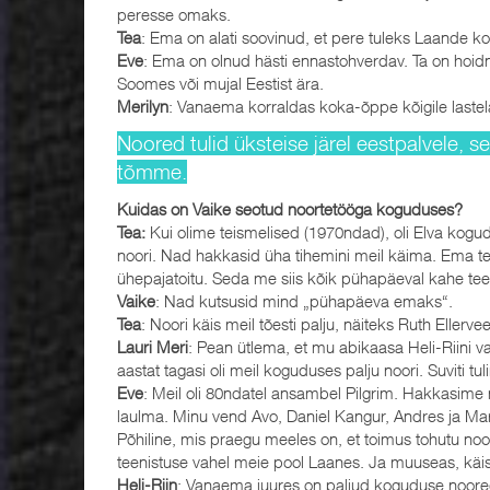
peresse omaks.
Tea
: Ema on alati soovinud, et pere tuleks Laande k
Eve
: Ema on olnud hästi ennastohverdav. Ta on hoidnud
Soomes või mujal Eestist ära.
Merilyn
: Vanaema korraldas koka-õppe kõigile lastel
Noored tulid üksteise järel eestpalvele, se
tõmme.
Kuidas on Vaike seotud noortetööga koguduses?
Tea:
Kui olime teismelised (1970ndad), oli Elva kogu
noori. Nad hakkasid üha tihemini meil käima. Ema teg
ühepajatoitu. Seda me siis kõik pühapäeval kahe teen
Vaike
: Nad kutsusid mind „pühapäeva emaks“.
Tea
: Noori käis meil tõesti palju, näiteks Ruth Eller
Lauri Meri
: Pean ütlema, et mu abikaasa Heli-Riini 
aastat tagasi oli meil koguduses palju noori. Suviti 
Eve
: Meil oli 80ndatel ansambel Pilgrim. Hakkasime n
laulma. Minu vend Avo, Daniel Kangur, Andres ja Marg
Põhiline, mis praegu meeles on, et toimus tohutu no
teenistuse vahel meie pool Laanes. Ja muuseas, käi
Heli-Riin
: Vanaema juures on paljud koguduse noored