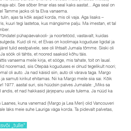
maja-abi. See sõber Ilmar elas seal kaks aastat... Aga seal on
kael Tamme jaoks oli ta Elva vanaema.
tulin, ajas ta kõik asjad korda, mis oli vaja. Aga lisaks –
s, kuuri tegi lastetoa, kus mängisime palju. Ma imestan, et tal
ümber.
70ndatel pühapäevakooli- ja noortetööd, vastavalt, kuidas
geda. Kuid oli nii, et Elvas on koolimaja koguduse ligidal ja
el tulid eestpalvele, see oli lihtsalt Jumala tõmme. Siiski oli
 Ja söök oli tähtis, et noored saaksid kõhu täis.
jättis vanaema meile kirja, et sööge, mis tahate, toit on laual.
lid nooremad, siis Otepää koguduses ei olnud tegelikult noori;
temal oli auto. Ja nad käisid siin, auto oli värava taga. Margo
 ja samuti kirikut ehitamas. Nii ka Margo meile siia sai. Kõik
 1977. aastal suri, siis hüüdsin palves Jumalale: „Miks sa
al andis, et nad hakkasid järjepanu usule tulema. Ja nüüd ka
in Laanes, kuna vanemad (Margo ja Lea Meri) olid Vancouveri
e läks meie suhe Lauriga väga korda. Ta pidevalt palvetas,
või „tulle“.