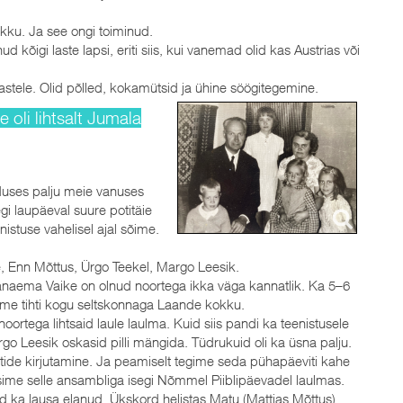
okku. Ja see ongi toiminud.
 kõigi laste lapsi, eriti siis, kui vanemad olid kas Austrias või
astele. Olid põlled, kokamütsid ja ühine söögitegemine.
e oli lihtsalt Jumala
duses palju meie vanuses
i laupäeval suure potitäie
istuse vahelisel ajal sõime.
vee, Enn Mõttus, Ürgo Teekel, Margo Leesik.
vanaema Vaike on olnud noortega ikka väga kannatlik. Ka 5–6
tulime tihti kogu seltskonnaga Laande kokku.
oortega lihtsaid laule laulma. Kuid siis pandi ka teenistusele
o Leesik oskasid pilli mängida. Tüdrukuid oli ka üsna palju.
otide kirjutamine. Ja peamiselt tegime seda pühapäeviti kahe
sime selle ansambliga isegi Nõmmel Piiblipäevadel laulmas.
 ka lausa elanud. Ükskord helistas Matu (Mattias Mõttus)