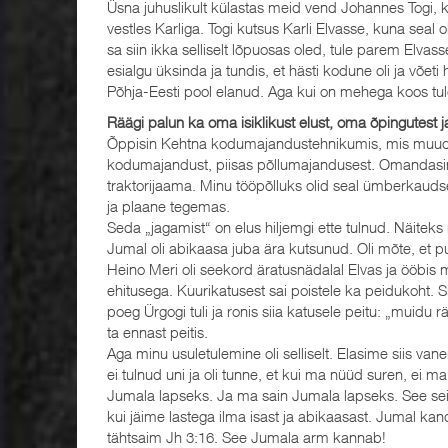
Üsna juhuslikult külastas meid vend Johannes Togi, k
vestles Karliga. Togi kutsus Karli Elvasse, kuna seal 
sa siin ikka selliselt lõpuosas oled, tule parem Elvass
esialgu üksinda ja tundis, et hästi kodune oli ja võet
Põhja-Eesti pool elanud. Aga kui on mehega koos tulem
Räägi palun ka oma isiklikust elust, oma õpingutest ja
Õppisin Kehtna kodumajandustehnikumis, mis muude
kodumajandust, piisas põllumajandusest. Omandasin
traktorijaama. Minu tööpõlluks olid seal ümberkaud
ja plaane tegemas.
Seda „jagamist“ on elus hiljemgi ette tulnud. Näitek
Jumal oli abikaasa juba ära kutsunud. Oli mõte, et p
Heino Meri oli seekord äratusnädalal Elvas ja ööbis meil
ehitusega. Kuurikatusest sai poistele ka peidukoht. 
poeg Ürgogi tuli ja ronis siia katusele peitu: „muid
ta ennast peitis.
Aga minu usuletulemine oli selliselt. Elasime siis va
ei tulnud uni ja oli tunne, et kui ma nüüd suren, ei 
Jumala lapseks. Ja ma sain Jumala lapseks. See se
kui jäime lastega ilma isast ja abikaasast. Jumal kan
tähtsaim Jh 3:16. See Jumala arm kannab!