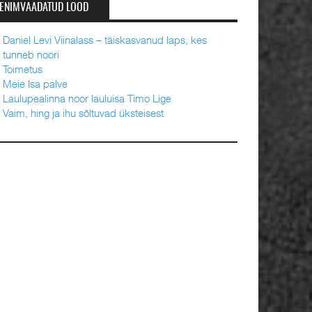
ENIMVAADATUD LOOD
Daniel Levi Viinalass – täiskasvanud laps, kes
tunneb noori
Toimetus
Meie Isa palve
Laulupealinna noor lauluisa Timo Lige
Vaim, hing ja ihu sõltuvad üksteisest