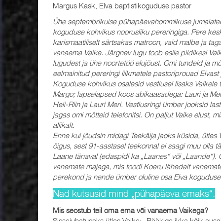
Margus Kask, Elva baptistikoguduse pastor
Ühe septembrikuise pühapäevahommikuse jumalateeni
koguduse kohvikus noorusliku pereringiga. Pere kesk
karismaatiliselt särtsakas matroon, vaid malbe ja tag
vanaema Vaike. Järgnev lugu toob esile pildikesi Vaik
lugudest ja ühe noortetöö elujõust. Omi tundeid ja mõ
eelmainitud pereringi liikmetele pastoriprouad Elvast 
Koguduse kohvikus osalesid vestlusel lisaks Vaikele 
Margo; lapselapsed koos abikaasadega: Lauri ja Mer
Heli-Riin ja Lauri Meri. Vestlusringi ümber jooksid l
jagas omi mõtteid telefonitsi. On paljut Vaike elust, 
allikalt.
Enne kui jõudsin midagi Teekäija jaoks küsida, ütles V
õigus, sest 91-aastasel teekonnal ei saagi muu olla 
Laane tänaval (edaspidi ka „Laanes“ või „Laande“). 
vanemate majaga, mis toodi Koeru lähedalt vanemate e
perekond ja nende ümber oluline osa Elva koguduse 
Nad kutsusid mind „pühapäeva emaks“.
Mis seostub teil oma ema või vanaema Vaikega?
Sissejuhatuseks ütles Vaike: „Rääkige ikka kõik ausal