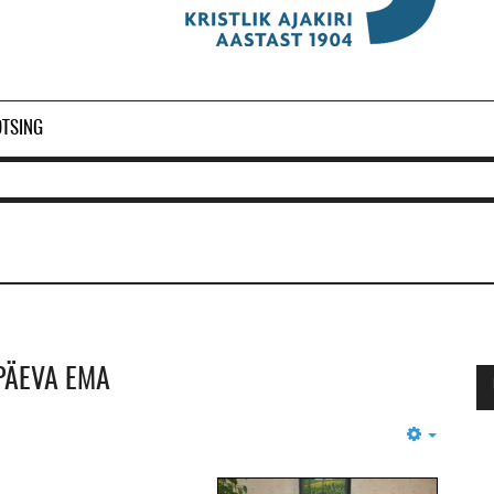
OTSING
PÄEVA EMA
Empty
Ol
2