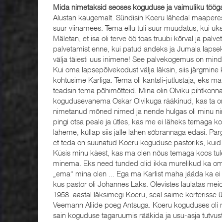
Mida nimetaksid seoses koguduse ja vaimuliku töö
Alustan kaugemalt. Sündisin Koeru lähedal maaperes. 
suur viinamees. Tema ellu tuli suur muudatus, kui üks 
Mäletan, et isa oli terve öö toas truubi kõrval ja palvet
palvetamist enne, kui patud andeks ja Jumala lapsek
välja täiesti uus inimene! See palvekogemus on mind
Kui oma lapsepõlvekodust välja läksin, siis järgmine 
kohtusime Karliga. Tema oli kantsli-jutlustaja, eks ma
teadsin tema põhimõtteid. Mina olin Olviku pihtkonna
kogudusevanema Oskar Olvikuga rääkinud, kas ta on t
nimetanud mõned nimed ja nende hulgas oli minu nimi
pingi otsa peale ja ütles, kas me ei läheks temaga k
läheme, küllap siis jälle lähen sõbrannaga edasi. Pargi
et teda on suunatud Koeru koguduse pastoriks, kuid see 
Küsis minu käest, kas ma olen nõus temaga koos tulem
minema. Eks need tunded olid ikka murelikud ka oma
„ema“ mina olen ... Ega ma Karlist maha jääda ka ei 
kus pastor oli Johannes Laks. Olevistes laulatas meid
1958. aastal läksimegi Koeru, seal saime korterisse 
Veemann Aliide poeg Antsuga. Koeru koguduses oli mit
sain koguduse tagaruumis rääkida ja usu-asja tutvust