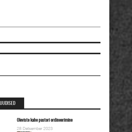
UUDISED
eviste kahe pastori ordineerimine
8 Detsember 2023