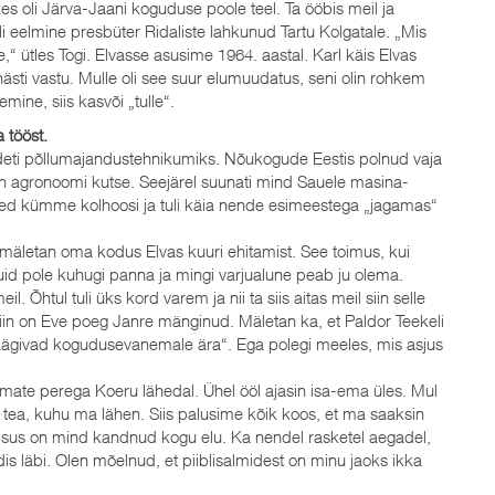
es oli Järva-Jaani koguduse poole teel. Ta ööbis meil ja
oli eelmine presbüter Ridaliste lahkunud Tartu Kolgatale. „Mis
e,“ ütles Togi. Elvasse asusime 1964. aastal. Karl käis Elvas
i hästi vastu. Mulle oli see suur elumuudatus, seni olin rohkem
ine, siis kasvõi „tulle“.
 tööst.
ti põllumajandustehnikumiks. Nõukogude Eestis polnud vaja
 agronoomi kutse. Seejärel suunati mind Sauele masina-
sed kümme kolhoosi ja tuli käia nende esimeestega „jagamas“
s mäletan oma kodus Elvas kuuri ehitamist. See toimus, kui
uid pole kuhugi panna ja mingi varjualune peab ju olema.
. Õhtul tuli üks kord varem ja nii ta siis aitas meil siin selle
Siin on Eve poeg Janre mänginud. Mäletan ka, et Paldor Teekeli
u räägivad kogudusevanemale ära“. Ega polegi meeles, mis asjus
nemate perega Koeru lähedal. Ühel ööl ajasin isa-ema üles. Mul
ma tea, kuhu ma lähen. Siis palusime kõik koos, et ma saaksin
isus on mind kandnud kogu elu. Ka nendel rasketel aegadel,
dis läbi. Olen mõelnud, et piiblisalmidest on minu jaoks ikka