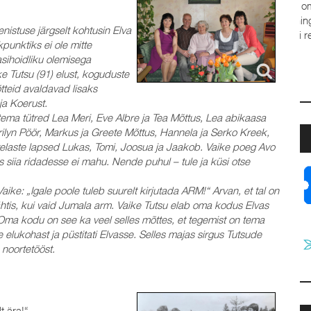
stuse järgselt kohtusin Elva
punktiks ei ole mitte
ja
asihoidliku olemisega
a
e Tutsu (91) elust, koguduste
t
tteid avaldavad lisaks
J
ja Koerust.
tema tütred Lea Meri, Eve Albre ja Tea Mõttus, Lea abikaasa
ilyn Pöör, Markus ja Greete Mõttus, Hannela ja Serko Kreek,
astelaste lapsed Lukas, Tomi, Joosua ja Jaakob. Vaike poeg Avo
mis siia ridadesse ei mahu. Nende puhul – tule ja küsi otse
aike: „Igale poole tuleb suurelt kirjutada ARM!“ Arvan, et tal on
tähtis, kui vaid Jumala arm. Vaike Tutsu elab oma kodus Elvas
Oma kodu on see ka veel selles mõttes, et tegemist on tema
lukohast ja püstitati Elvasse. Selles majas sirgus Tutsude
noortetööst.
t ära!“