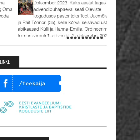
Detsember 2023 Kaks aastat tagasi, 1.
advendipühapäeval seati Oleviste
koguduses pastoriteks Teet Uuemõis (56)
 Rait Tõnnori (35), kelle kõrval seisavad ustavad
bikaasad Külli ja Hanna-Emilia. Ordineerimine
oimus samuti 1. advendil, 3. detsembril 2023.
umalateenistusel jutlustasid EKB...
LINKE