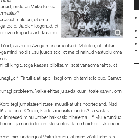
stanud, mida on Vaike teinud
 armastav?
noorusest mäletan, et ema
ega teele. Ja olen kogenud, et
ancouveri kogudusest, kus mu
kud õed, siis meie Avoga mässumeelsed. Mäletan, et tahtsin
. Aga mind hoidis usu juures see, et ma ei näinud vastuolu oma
ses.
alati oli kingitusega kaasas piiblisalm, sest vanaema tahtis, et
gi „ei“. Ta tuli alati appi, isegi onni ehitamisele õue. Samuti
unagi probleem. Vaike ehitas ju aeda kuuri, toale sahvri, onni
ord tegi jumalateenistusel muusikat üks noortebänd. Nad
s 85-aastane. Küsisin, kuidas muusika tundus? Ta vastas:
nad inimesed minu ümber hakkasid nihelema ...“ Mulle tundub,
t noorte ja nende tegemiste suhtes. Ta on hoidnud ikka nende
me, siis tundsin just Vaike kaudu, et mind võeti kohe siia