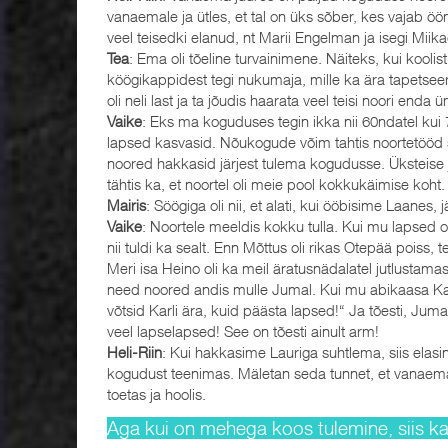
vanaemale ja ütles, et tal on üks sõber, kes vajab öö
veel teisedki elanud, nt Marii Engelman ja isegi Mii
Tea
: Ema oli tõeline turvainimene. Näiteks, kui koolist 
köögikappidest tegi nukumaja, mille ka ära tapetseeri
oli neli last ja ta jõudis haarata veel teisi noori enda 
Vaike
: Eks ma koguduses tegin ikka nii 60ndatel kui 
lapsed kasvasid. Nõukogude võim tahtis noortetööd sul
noored hakkasid järjest tulema kogudusse. Üksteise jär
tähtis ka, et noortel oli meie pool kokkukäimise koht.
Mairis
: Söögiga oli nii, et alati, kui ööbisime Laanes, 
Vaike
: Noortele meeldis kokku tulla. Kui mu lapsed o
nii tuldi ka sealt. Enn Mõttus oli rikas Otepää poiss, 
Meri isa Heino oli ka meil äratusnädalatel jutlustamas
need noored andis mulle Jumal. Kui mu abikaasa Karl
võtsid Karli ära, kuid päästa lapsed!“ Ja tõesti, Jum
veel lapselapsed! See on tõesti ainult arm!
Heli-Riin
: Kui hakkasime Lauriga suhtlema, siis elas
kogudust teenimas. Mäletan seda tunnet, et vanaemal
toetas ja hoolis.
Aga kui on mehega koos tulemine, siis kas