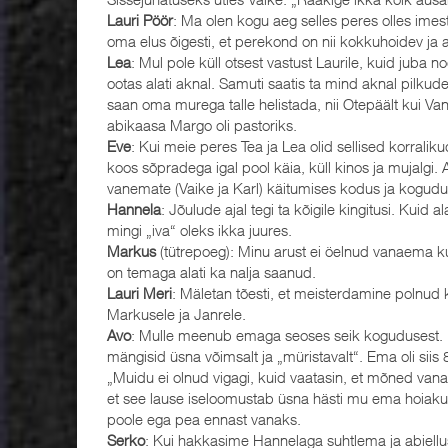
Lauri Pöör
: Ma olen kogu aeg selles peres olles ime
oma elus õigesti, et perekond on nii kokkuhoidev ja
Lea
: Mul pole küll otsest vastust Laurile, kuid juba 
ootas alati aknal. Samuti saatis ta mind aknal pilkud
saan oma murega talle helistada, nii Otepäält kui V
abikaasa Margo oli pastoriks.
Eve
: Kui meie peres Tea ja Lea olid sellised korrali
koos sõpradega igal pool käia, küll kinos ja mujalgi
vanemate (Vaike ja Karl) käitumises kodus ja kogudu
Hannela
: Jõulude ajal tegi ta kõigile kingitusi. Kuid 
mingi „iva“ oleks ikka juures.
Markus
(tütrepoeg): Minu arust ei öelnud vanaema kuna
on temaga alati ka nalja saanud.
Lauri Meri
: Mäletan tõesti, et meisterdamine polnud k
Markusele ja Janrele.
Avo
: Mulle meenub emaga seoses seik kogudusest. K
mängisid üsna võimsalt ja „müristavalt“. Ema oli sii
„Muidu ei olnud vigagi, kuid vaatasin, et mõned va
et see lause iseloomustab üsna hästi mu ema hoiaku
poole ega pea ennast vanaks.
Serko
: Kui hakkasime Hannelaga suhtlema ja abiellusi