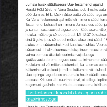
Jumala hoiak süüdlasesse Uue Testamendi ajastul
Harald Põld ütleb, et Vana Seadus toob ilmsiks pat
pöördumise. Ehk: käsk näitab pattu või süüd, aga ar
Kui Vana Testamendi ajal mõisteti inimene süüdi tema
Testamendi kohaselt on inimene Jumala ees süüdi ju
ja suhtumisest saavad alguse teod. Süüdlaseks või
hoiaku, mõtete ja sõnade pärast. Mt 12:37 öeldakse:
sind õigeks ja su sõnadest mõistetakse sind süüdi.“ E
alates oma südamehoiakust kaaslase suhtes. Vooru
südamest. Lihaliku loomuse distsiplineerimisest on vä
vaimuloomuse distsiplineerimise vajadusega.
Igaüks vastutab oma tegude eest. Ja inimene on süü
kuuletumisel või mittekuuletumisel, kui ta omas eeln
käitumine või elulaad ja milline käitumine või elulaa
Uue lepingu koguduses on Jumala hoiak süüdlasess
Jeesuse Kristuse läbi suurima ohvri, et sellega lepi
kogemust igaühele, kes võtab Jeesuse oma isiklikuk
Uus Testament koondab tähelepanu rohke
kaasinimestega.
Vana ja Uue Testamendi võrdlus süüdlase kohtlemis