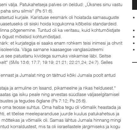
seni välja. Patukahetseja palves on öeldud: „Üksnes sinu vastu
paha sinu silmis“ (Ps 51:6).
atsetud kurjale. Karistuse eesmärk oli hoiatada samasuguste
uasetuseks oli siiski hoida kogukonna kõlbelisi standardeid.
inna põgenemine. Tuntud oli ka veritasu, kuid kohtumõistjate
 õigust mõistsid kohtumõistjad.
rk: et kurjategija ei saaks enam rohkem teisi inimesi ja ohvrit
t isoleerida. Väga sarnane kaasaegse vanglasüsteemi
mus see patustanu kividega surnuks viskamise läbi. Seitse
t“ (5Ms 13:6; 17:7; 19:19; 21:21; 22:21,24; 24:7). Selles
, ennast ja Jumalat ning on täitnud kõiki Jumala poolt antud
aja ja armuline on Issand, pikameelne ja rikas heldusest.“
aatas iga isiku peale ning arvestas süüdlase väljaselgitamisel
tsustes ja tegudes õiglane (Ps 7:12; Ps 25:8).
e oma teosse suhtus. Oma halba tegu oli võimalik heastada ja
ähti, et tõelise meeleparanduse juurde kuulus patukahetsus ja
e mõttekas ja võimalik oli. Samas lähtus Jumala hinnang mingi
tud korraldustest, mis ta oli iisraellastele järgimiseks ja kogu