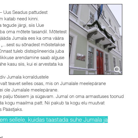
u – Uus Seadus pattudest
m katab need kinni.
 tegude järgi, siis Uue
ba oma mõtete tasandil. Mõtetest
b jääda Jumala ees ka oma väära
 „...sest su sõnadest mõistetakse
nnast tuleb distsiplineerida juba
slikkuse arendamine saab alguse
he kasu siis, kui ei arvestata ka
div Jumala korraldustele
evalt teavet selles osas, mis on Jumalale meelepärane
d ei ole Jumalale meelepärane.
e palju tõsisem ja sügavam. Jumal on oma armastuses toonud
tada kogu maailma patt. Nii pakub ta kogu elu muutvat
s Päästjaks.
m sellele, kuidas taastada suhe Jumala ja
el