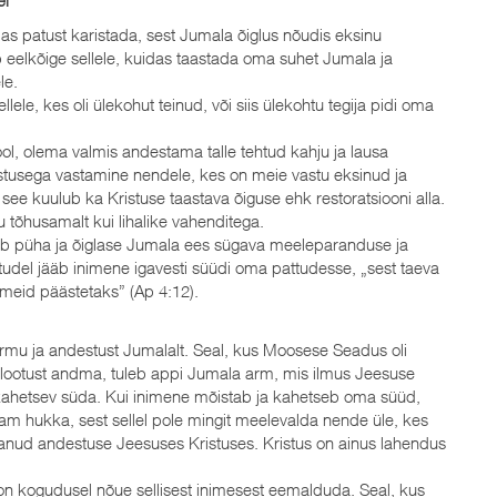
as patust karistada, sest Jumala õiglus nõudis eksinu
eelkõige sellele, kuidas taastada oma suhet Jumala ja
le.
lele, kes oli ülekohut teinud, või siis ülekohtu tegija pidi oma
l, olema valmis andestama talle tehtud kahju ja lausa
stusega vastamine nendele, kes on meie vastu eksinud ja
ee kuulub ka Kristuse taastava õiguse ehk restoratsiooni alla.
tõhusamalt kui lihalike vahenditega.
ub püha ja õiglase Jumala ees sügava meeleparanduse ja
tudel jääb inimene igavesti süüdi oma pattudesse, „sest taeva
bi meid päästetaks” (Ap 4:12).
armu ja andestust Jumalalt. Seal, kus Moosese Seadus oli
t lootust andma, tuleb appi Jumala arm, mis ilmus Jeesuse
alt kahetsev süda. Kui inimene mõistab ja kahetseb oma süüd,
nam hukka, sest sellel pole mingit meelevalda nende üle, kes
nud andestuse Jeesuses Kristuses. Kristus on ainus lahendus
 on kogudusel nõue sellisest inimesest eemalduda. Seal, kus