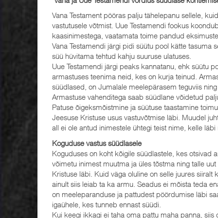
Vana Testament pööras palju tähelepanu sellele, kuid
vastutusele võtmist. Uue Testamendi fookus koondub 
kaasinimestega, vaatamata toime pandud eksimuste
Vana Testamendi järgi pidi süütu pool kätte tasuma sel
süü hüvitama tehtud kahju suuruse ulatuses.
Uue Testamendi järgi peaks kannatanu, ehk süütu poo
armastuses teenima neid, kes on kurja teinud. Arma
süüdlased, on Jumalale meelepärasem teguviis ning s
Armastuse vahenditega saab süüdlane võidetud palju 
Patuse õigeksmõistmine ja süütuse taastamine toim
Jeesuse Kristuse usus vastuvõtmise läbi. Muudel juh
all ei ole antud inimestele ühtegi teist nime, kelle lä
Koguduse vastus süüdlasele
Koguduses on koht kõigile süüdlastele, kes otsivad 
võimetu inimest muutma ja üles tõstma ning talle uu
Kristuse läbi. Kuid väga oluline on selle juures siir
ainult siis leiab ta ka armu. Seadus ei mõista teda e
on meeleparanduse ja pattudest pöördumise läbi saa
igaühele, kes tunneb ennast süüdi.
Kui keegi ikkagi ei taha oma pattu maha panna, siis