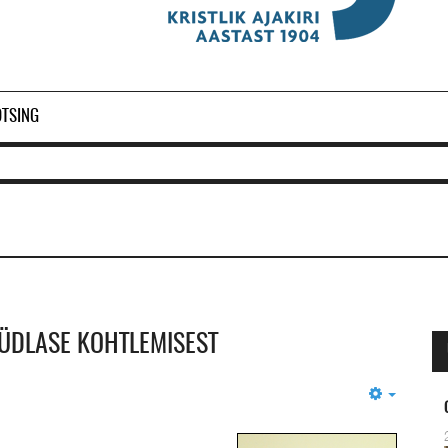
OTSING
ÜÜDLASE KOHTLEMISEST
Empty
Ol
2