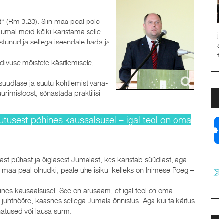
t“ (Rm 3:23). Siin maa peal pole
 Jumal meid kõiki karistama selle
ja
stunud ja sellega iseendale häda ja
a
t
ivuse mõistete käsitlemisele,
J
 süüdlase ja süütu kohtlemist vana-
uurimistööst, sõnastada praktilisi
ütusest põhines kausaalsusel – igal teol on oma
st pühast ja õiglasest Jumalast, kes karistab süüdlast, aga
e maa peal olnudki, peale ühe isiku, kelleks on Inimese Poeg –
ines kausaalsusel. See on arusaam, et igal teol on oma
ra juhtnööre, kaasnes sellega Jumala õnnistus. Aga kui ta käitus
natused või lausa surm.