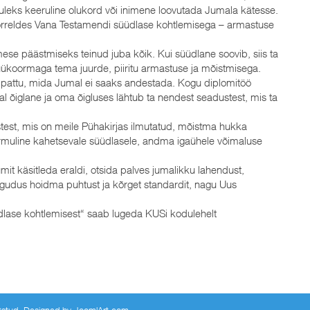
tuleks keeruline olukord või inimene loovutada Jumala kätesse.
õrreldes Vana Testamendi süüdlase kohtlemisega – armastuse
ese päästmiseks teinud juba kõik. Kui süüdlane soovib, siis ta
süükoormaga tema juurde, piiritu armastuse ja mõistmisega.
 pattu, mida Jumal ei saaks andestada. Kogu diplomitöö
l õiglane ja oma õigluses lähtub ta nendest seadustest, mis ta
est, mis on meile Pühakirjas ilmutatud, mõistma hukka
rmuline kahetsevale süüdlasele, andma igaühele võimaluse
mit käsitleda eraldi, otsida palves jumalikku lahendust,
udus hoidma puhtust ja kõrget standardit, nagu Uus
üdlase kohtlemisest“ saab lugeda KUSi kodulehelt
aitstud. Designed by
JoomlArt.com
.