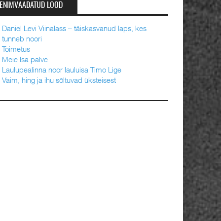
ENIMVAADATUD LOOD
Daniel Levi Viinalass – täiskasvanud laps, kes
tunneb noori
Toimetus
Meie Isa palve
Laulupealinna noor lauluisa Timo Lige
Vaim, hing ja ihu sõltuvad üksteisest