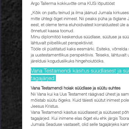
Argo Tallerma kokkuvõte oma KUSi lõputööst
„Kõik on pattu teinud ja ilma jäänud Jumala kirkuses
mitte ühtegi õiget inimest. Nii peaks püha ja õiglane
eest, et oleme tema eluhoidvatest korraldustest üle a
õnnetust kaasa toonud.
Minu diplomitöö keskendus süüdlase, süütuse ja süüd
lähtuvalt piibellikust perspektiivist.
Tööle oli püstitatud kaks eesmärki. Esiteks, võrrelda
ja uustestamentlikus perspektiivis. Teiseks, lähtuvalt 
järeldusi koguduslikuks hingehoiutööks.
Vana Testamendi käsitus süüdlasest ja sü
tagajärjed.
Vana Testamendi hoiak süüdlase ja süütu suhtes
Nii Vana kui ka Uus Testament räägivad ühest ja sama
mõistab süütu õigeks. Kuid täiesti süütut inimest pol
Jeesus Kristus.
Vana Testamendi käsitus süüdlasest ja süütusest põh
tagajärjed. Kui inimene elas õiget elu ehk järgis Too
Jumala Seaduse vastaselt, olid selle tagajärjeks kan