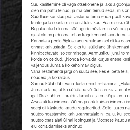
Süü käsitlemine oli väga otsekohene ja läks algpõhju
olen ma pattu teinud, ja ma olen teinud seda, mis on 
Süüdlase karistus pidi vastama tema enda poolt kav
kuritegude sooritamise eest tulevikus. Peamiseks rõh
Reguleeritud oli oma süütegude hüvitamine või pelgul
ajast alates pidi omakohus kogukonnast taanduma ja
Kannataja poole õiglusejanu rahuldamisel oli ka eesmä
ennast kahjustada. Selleks tuli süüdlane ühiskonnas
kinnipeetavate isoleerimisega. Äärmuslikul juhul toi
korda on öeldud: „Nõnda kõrvalda kurjus enese keskel
väljendus Jumala kõikehõlmav õiglus.
Vana Testamendi järgi on süütu see, kes ei peta teisi
nõudeid ja korraldusi.
Samas kõlab läbi Vana Testamendi refräänina: „Halast
Jumal ei taha, et ka süüdlane või õel sureks. Jumal v
igat üksikjuhtumit eraldi. Jumal oli ja on kõigis oma o
Arvestati ka inimese süümega ehk kuidas inimene is
seegi oli käskude kaudu reguleeritud. Selle juures n
süüteo heastamine kahjukannatajale nii palju, kui se
süüteo osas alati Siinai lepingust ja Moosese kaudu an
elu korraldamiseks andnud.