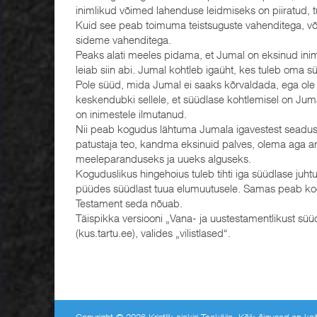
inimlikud võimed lahenduse leidmiseks on piiratud, 
Kuid see peab toimuma teistsuguste vahenditega, v
sideme vahenditega.
Peaks alati meeles pidama, et Jumal on eksinud inim
leiab siin abi. Jumal kohtleb igaüht, kes tuleb oma 
Pole süüd, mida Jumal ei saaks kõrvaldada, ega ole
keskendubki sellele, et süüdlase kohtlemisel on Juma
on inimestele ilmutanud.
Nii peab kogudus lähtuma Jumala igavestest seadust
patustaja teo, kandma eksinuid palves, olema aga a
meeleparanduseks ja uueks alguseks.
Koguduslikus hingehoius tuleb tihti iga süüdlase juhtu
püüdes süüdlast tuua elumuutusele. Samas peab kog
Testament seda nõuab.
Täispikka versiooni „Vana- ja uustestamentlikust sü
(kus.tartu.ee), valides „vilistlased“.
Copyright © 2026 Kristlik ajakiri Teekäija. Kõik õigused on k