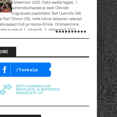
Detsember 2023 Kaks aastat tagasi, 1.
advendipühapäeval seati Oleviste
koguduses pastoriteks Teet Uuemõis (56)
 Rait Tõnnori (35), kelle kõrval seisavad ustavad
bikaasad Külli ja Hanna-Emilia. Ordineerimine
oimus samuti 1. advendil, 3. detsembril 2023.
umalateenistusel jutlustasid EKB...
LINKE