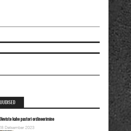
UUDISED
eviste kahe pastori ordineerimine
8 Detsember 2023