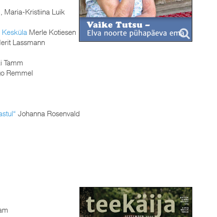
 Maria-Kristiina Luik
o Kesküla
Merle Kotiesen
erit Lassmann
i Tamm
o Remmel
astul“
Johanna Rosenvald
lam