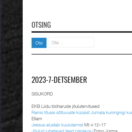
OTSING
Otsi
Otsi
2023-7-DETSEMBER
SISUKORD
EKB Liidu tööharude jõulutervitused
Rainis tõusis sõltuvuste küüsist Jumala kuningriigi ku
Ellam
Jeesus alustab kuulutamist
Mt 4:12–17
Jõulud juhatavad teed päriskoju
Ermo Jürma