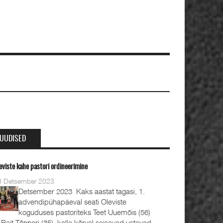
UUDISED
eviste kahe pastori ordineerimine
8 Detsember 2023
Detsember 2023 Kaks aastat tagasi, 1.
advendipühapäeval seati Oleviste
koguduses pastoriteks Teet Uuemõis (56)
 Rait Tõnnori (35), kelle kõrval seisavad ustavad