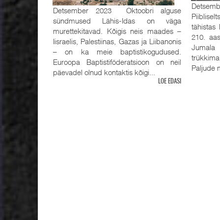
Detsemb
Detsember 2023 Oktoobri alguse
Piiblisel
sündmused Lähis-Idas on väga
tähistas
murettekitavad. Kõigis neis maades –
210. aas
Iisraelis, Palestiinas, Gazas ja Liibanonis
Jumala 
– on ka meie baptistikogudused.
trükkima
Euroopa Baptistiföderatsioon on neil
Paljude m
päevadel olnud kontaktis kõigi...
LOE EDASI