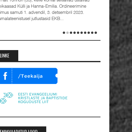
bikaasad Külli ja Hanna-Emilia. Ordineerimine
oimus samuti 1. advendil, 3. detsembril 2023.
umalateenistusel jutlustasid EKB...
LINKE