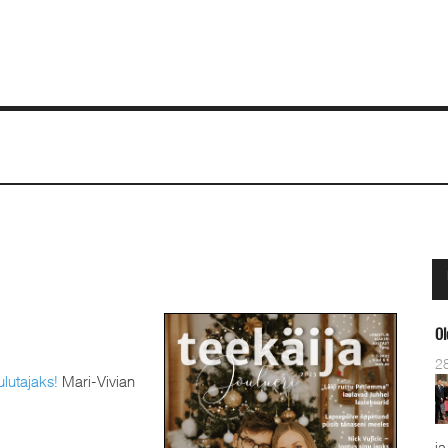
Ol
2
ulutajaks!
Mari-Vivian
ja