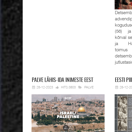
Detsembe
advendi
kogudus
(56) ja
kõrval s
ja Han
toimus
detsemb
jutlustas
PALVE
LÄHIS-IDA INIMESTE EEST
EESTI
PII
28-12-2023
HITS:3803
PALVE
28-12-2