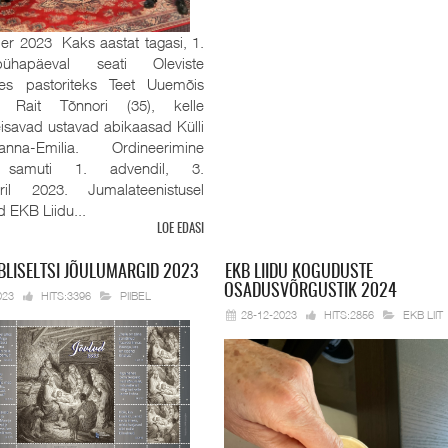
r 2023 Kaks aastat tagasi, 1.
pühapäeval seati Oleviste
es pastoriteks Teet Uuemõis
 Rait Tõnnori (35), kelle
eisavad ustavad abikaasad Külli
na-Emilia. Ordineerimine
 samuti 1. advendil, 3.
ril 2023. Jumalateenistusel
id EKB Liidu...
LOE EDASI
BLISELTSI JÕULUMARGID 2023
EKB
LIIDU KOGUDUSTE
OSADUSVÕRGUSTIK 2024
023
HITS:3396
PIIBEL
28-12-2023
HITS:2856
EKB LIIT