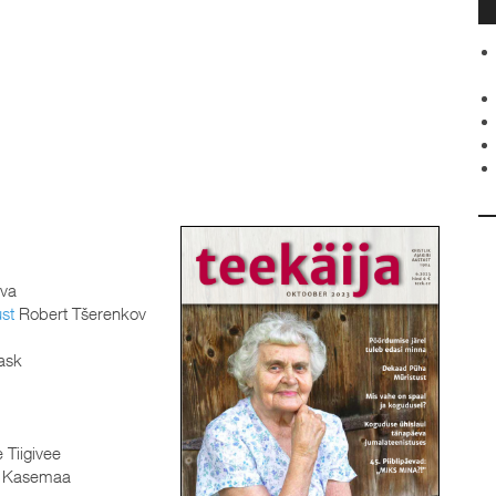
va
ust
Robert Tšerenkov
ask
 Tiigivee
n Kasemaa