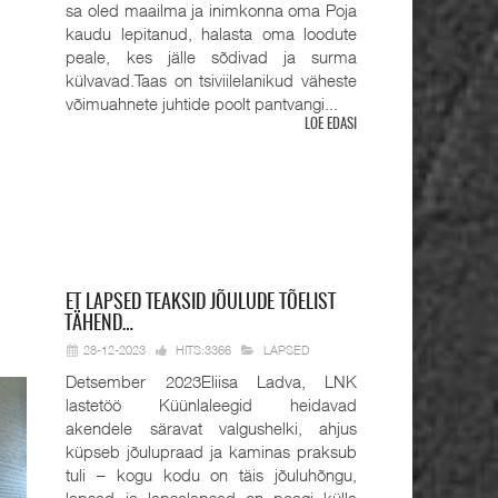
sa oled maailma ja inimkonna oma Poja
kaudu lepitanud, halasta oma loodute
peale, kes jälle sõdivad ja surma
külvavad.Taas on tsiviilelanikud väheste
võimuahnete juhtide poolt pantvangi...
LOE EDASI
ET
LAPSED TEAKSID JÕULUDE TÕELIST
TÄHEND…
28-12-2023
HITS:3366
LAPSED
Detsember 2023Eliisa Ladva, LNK
lastetöö Küünlaleegid heidavad
akendele säravat valgushelki, ahjus
küpseb jõulupraad ja kaminas praksub
tuli – kogu kodu on täis jõuluhõngu,
lapsed ja lapselapsed on peagi külla