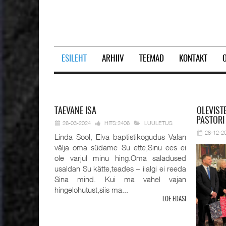
ESILEHT
ARHIIV
TEEMAD
KONTAKT
Prev
Next
TAEVANE
ISA
OLEVIST
PASTORI
26-03-2024
HITS:2406
LUULETUS
28-12-2
Linda Sool, Elva baptistikogudus Valan
välja oma südame Su ette,Sinu ees ei
ole varjul minu hing.Oma saladused
usaldan Su kätte,teades – iialgi ei reeda
Sina mind. Kui ma vahel vajan
hingelohutust,siis ma...
LOE EDASI