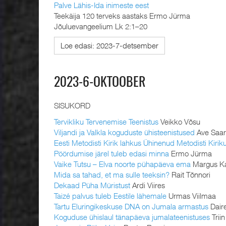
Palve Lähis-Ida inimeste eest
Teekäija 120 terveks aastaks Ermo Jürma
Jõuluevangeelium Lk 2:1–20
Loe edasi: 2023-7-detsember
2023-6-OKTOOBER
SISUKORD
Tervikliku Tervenemise Teenistus
Veikko Võsu
Viljandi ja Valkla koguduste ühisteenistused
Ave Saar
Eesti Metodisti Kirik lahkus Ühinenud Metodisti Kirik
Pöördumise järel tuleb edasi minna
Ermo Jürma
Vaike Tutsu – Elva noorte pühapäeva ema
Margus K
Mida sa tahad, et ma sulle teeksin?
Rait Tõnnori
Dekaad Püha Müristust
Ardi Viires
Taizé palvus tuleb Eestile lähemale
Urmas Viilmaa
Tartu Eluringikeskuse DNA on Jumala armastus
Daire
Koguduse ühislaul tänapäeva jumalateenistuses
Trii