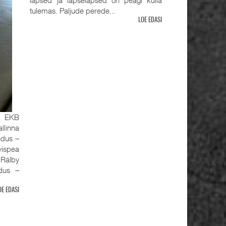
tulemas. Paljude perede...
LOE EDASI
, EKB
llinna
udus ‒
ispea
älby
udus ‒
OE EDASI