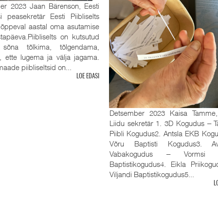
er 2023 Jaan Bärenson, Eesti
tsi peasekretär Eesti Piibliselts
 lõppeval aastal oma asutamise
tapäeva.Piibliselts on kutsutud
sõna tõlkima, tõlgendama,
, ette lugema ja välja jagama.
aade piibliseltsid on...
LOE EDASI
Detsember 2023 Kaisa Tamme
Liidu sekretär 1. 3D Kogudus ‒ Ta
Piibli Kogudus2. Antsla EKB Kog
Võru Baptisti Kogudus3. Av
Vabakogudus ‒ Vormsi R
Baptistikogudus4. Eikla Priikog
Viljandi Baptistikogudus5...
L