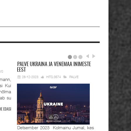
PALVE
UKRAINA JA VENEMAA INIMESTE
EEST
US
28-12-2023
HITS:3574
PALVE
mann,
si Kui
hõlma
tab su
OE EDASI
Detsember 2023 Kolmainu Jumal, kes