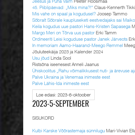
Jeesus ja Püha Vaim
Peeter Roosimaa
45. Piiblipäevad: „Miks mina?!“
Claus-Kennerth Tikki,
Mis vahe on spaal ja kogudusel?
Joosep Tammo
Sõbralt Sõbrale kaupluseketi eestvedajaks sai Maik
Keila kogudus uue pastori Hans-Kristen Sapasega
M
Margo Meri on Tõrva uus pastor
Erki Tamm
Ordineeriti Leisi koguduse pastor Janek Järveots
Erk
In memoriam Aamo-Haarand-Meego Remmel
Meeg
Jõuluteekäija 2023 ja Kalender 2024
Usu jõud
Linda Sool
Ristsõna iseenesest Anneli Jaanus
Ühiskoolitus „Rahu võimalikkusest nuti- ja ärevuse aj
Palve Ukraina ja Venemaa inimeste eest
Palve Lähis-Ida inimeste eest
Loe edasi: 2023-6-oktoober
2023-5-SEPTEMBER
SISUKORD
Kulbi Karske Võõrastemaja sünnilugu
Mari-Vivian El