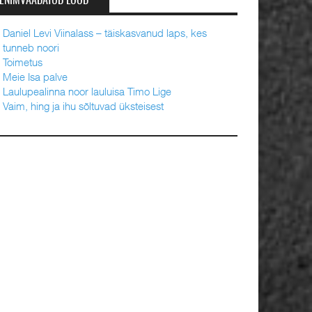
ENIMVAADATUD LOOD
Daniel Levi Viinalass – täiskasvanud laps, kes
tunneb noori
Toimetus
Meie Isa palve
Laulupealinna noor lauluisa Timo Lige
Vaim, hing ja ihu sõltuvad üksteisest