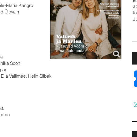
le-Maria Kangro
a
d Ülevain
t
J
aa
nika Soon
gar
 Ella Vallimäe, Helin Siibak
va
amme