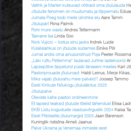
Valtrik ja Marlen kutsuvad võõraid oma jõululauda
He
Jõulude fenomen on muutumatu ja lõppematu
Eduar
Jumala Poeg toob meile ülirohke elu
Aare Tamm
Jõulupärl
Riina Palmik
Rohi mure wastu
Andres Tettermann
Taevane Isa
Linda Soo
Nick Vujicic – lootus sinu jaoks
Indrek Luide
Külalislahkus on jõulude südames
Einike Pilli
Jumal andis oma ainusündinud Poja
Peeter Roosim
„Läki ruttu Petlemma“ laulavad Juhhei lastekoorid
An
Lapsepõlve õppetund püsib tänaseni meeles
Karl Jõ
Pastoriprouade jõuluroad
: Haldi Leinus, Merje Kikas,
Miks vajab jõulurahu meie palveid?
Joosep Tammo
Eesti Kirikute Nõukogu jõululäkitus 2023
Jõulupalve
Oleviste kahe pastori ordineerimine
Et lapsed teaksid jõulude tõelist tähendust
Eliisa Lad
EKB Liidu koguduste osadusvõrgustik 2024
Kaisa T
Eesti Piibliseltsi jõulumargid 2023
Jaan Bärenson
Kuninglik ristsõna Anneli Jaanus
Palve Ukraina ja Venemaa inimeste eest