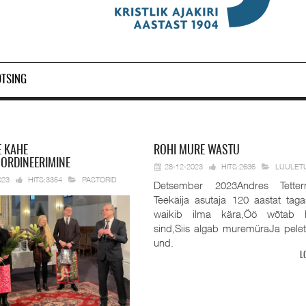
OTSING
E KAHE
ROHI
MURE WASTU
 ORDINEERIMINE
28-12-2023
HITS:2636
LUULET
023
HITS:3354
PASTORID
Detsember 2023Andres Tetter
Teekäija asutaja 120 aastat taga
waikib ilma kära,Öö wõtab 
sind,Siis algab muremüraJa pele
und.
L