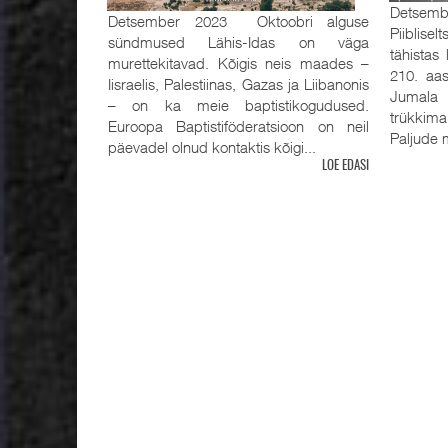
Detsemb
Detsember 2023 Oktoobri alguse
Piiblisel
sündmused Lähis-Idas on väga
tähistas
murettekitavad. Kõigis neis maades –
210. aas
Iisraelis, Palestiinas, Gazas ja Liibanonis
Jumala 
– on ka meie baptistikogudused.
trükkima
Euroopa Baptistiföderatsioon on neil
Paljude m
päevadel olnud kontaktis kõigi...
LOE EDASI