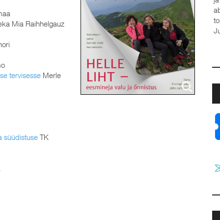
a
maa
t
ka Mia Raihhelgauz
J
ori
mo
e tervisesse
Merle
a süüdistuse
TK
a