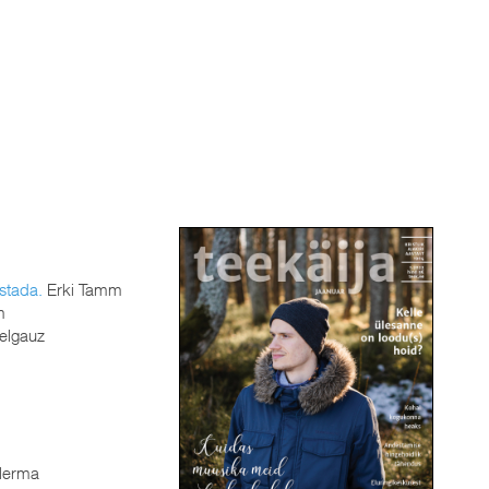
stada.
Erki Tamm
m
elgauz
llerma