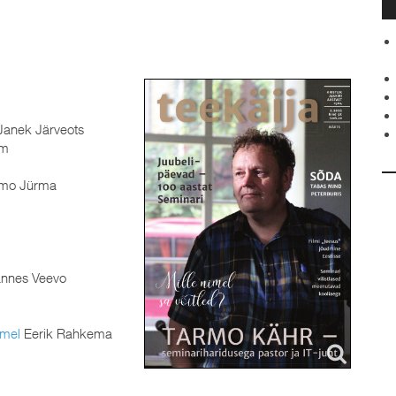
anek Järveots
mm
mo Jürma
nnes Veevo
mmel
Eerik Rahkema