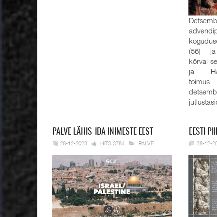
Detsembe
advendi
kogudus
(56) ja
kõrval s
ja Han
toimus
detsemb
jutlustas
PALVE
LÄHIS-IDA INIMESTE EEST
EESTI
PII
28-12-2023
HITS:3784
PALVE
28-12-2