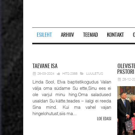
ESILEHT
ARHIIV
TEEMAD
KONTAKT
Prev
Next
TAEVANE
ISA
OLEVIST
PASTORI
26-03-2024
HITS:2388
LUULETUS
28-12-2
Linda Sool, Elva baptistikogudus Valan
välja oma südame Su ette,Sinu ees ei
ole varjul minu hing.Oma saladused
usaldan Su kätte,teades – iialgi ei reeda
Sina mind. Kui ma vahel vajan
hingelohutust,siis ma...
LOE EDASI