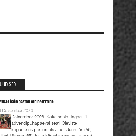
UUDISED
eviste kahe pastori ordineerimine
8 Detsember 2023
Detsember 2023 Kaks aastat tagasi, 1.
advendipühapäeval seati Oleviste
koguduses pastoriteks Teet Uuemõis (56)
 Rait Tõnnori (35), kelle kõrval seisavad ustavad