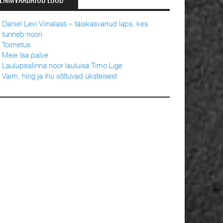
ENIMVAADATUD LOOD
Daniel Levi Viinalass – täiskasvanud laps, kes
tunneb noori
Toimetus
Meie Isa palve
Laulupealinna noor lauluisa Timo Lige
Vaim, hing ja ihu sõltuvad üksteisest