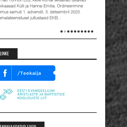
bikaasad Külli ja Hanna-Emilia. Ordineerimine
oimus samuti 1. advendil, 3. detsembril 2023.
umalateenistusel jutlustasid EKB...
LINKE