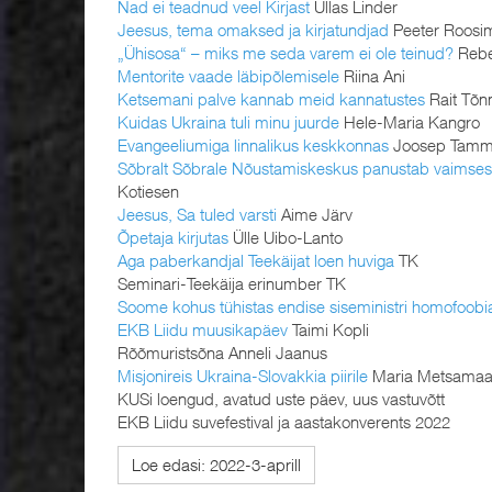
Nad ei teadnud veel Kirjast
Üllas Linder
Jeesus, tema omaksed ja kirjatundjad
Peeter Roosi
„Ühisosa“ – miks me seda varem ei ole teinud?
Rebe
Mentorite vaade läbipõlemisele
Riina Ani
Ketsemani palve kannab meid kannatustes
Rait Tõnn
Kuidas Ukraina tuli minu juurde
Hele-Maria Kangro
Evangeeliumiga linnalikus keskkonnas
Joosep Tam
Sõbralt Sõbrale Nõustamiskeskus panustab vaimsess
Kotiesen
Jeesus, Sa tuled varsti
Aime Järv
Õpetaja kirjutas
Ülle Uibo-Lanto
Aga paberkandjal Teekäijat loen huviga
TK
Seminari-Teekäija erinumber TK
Soome kohus tühistas endise siseministri homofoobi
EKB Liidu muusikapäev
Taimi Kopli
Rõõmuristsõna Anneli Jaanus
Misjonireis Ukraina-Slovakkia piirile
Maria Metsama
KUSi loengud, avatud uste päev, uus vastuvõtt
EKB Liidu suvefestival ja aastakonverents 2022
Loe edasi: 2022-3-aprill