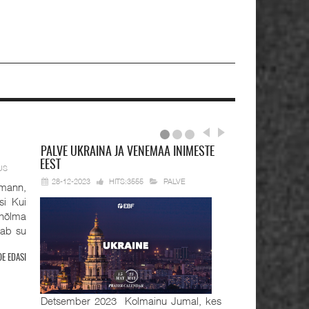
PALVE
UKRAINA JA VENEMAA INIMESTE
EEST
US
28-12-2023
HITS:3555
PALVE
mann,
si Kui
hõlma
tab su
OE EDASI
Detsember 2023 Kolmainu Jumal, kes