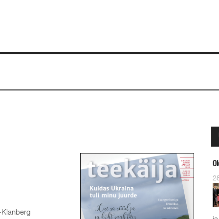
Ol
2
i-Klanberg
ja