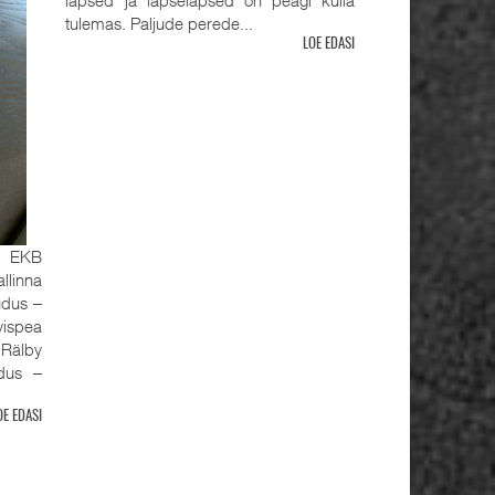
tulemas. Paljude perede...
LOE EDASI
, EKB
llinna
udus ‒
ispea
älby
udus ‒
OE EDASI