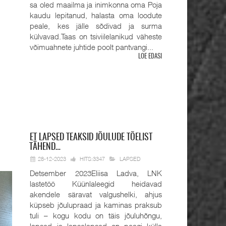
sa oled maailma ja inimkonna oma Poja
kaudu lepitanud, halasta oma loodute
peale, kes jälle sõdivad ja surma
külvavad.Taas on tsiviilelanikud väheste
võimuahnete juhtide poolt pantvangi...
LOE EDASI
ET
LAPSED TEAKSID JÕULUDE TÕELIST
TÄHEND…
28-12-2023
HITS:3347
LAPSED
Detsember 2023Eliisa Ladva, LNK
lastetöö Küünlaleegid heidavad
akendele säravat valgushelki, ahjus
küpseb jõulupraad ja kaminas praksub
tuli – kogu kodu on täis jõuluhõngu,
lapsed ja lapselapsed on peagi külla