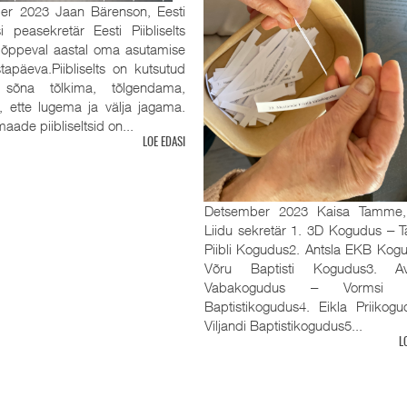
er 2023 Jaan Bärenson, Eesti
tsi peasekretär Eesti Piibliselts
 lõppeval aastal oma asutamise
tapäeva.Piibliselts on kutsutud
sõna tõlkima, tõlgendama,
, ette lugema ja välja jagama.
aade piibliseltsid on...
LOE EDASI
Detsember 2023 Kaisa Tamme
Liidu sekretär 1. 3D Kogudus ‒ Ta
Piibli Kogudus2. Antsla EKB Kog
Võru Baptisti Kogudus3. Av
Vabakogudus ‒ Vormsi R
Baptistikogudus4. Eikla Priikog
Viljandi Baptistikogudus5...
L