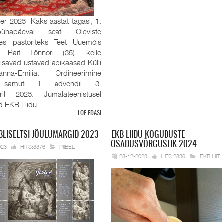
r 2023 Kaks aastat tagasi, 1.
pühapäeval seati Oleviste
es pastoriteks Teet Uuemõis
 Rait Tõnnori (35), kelle
eisavad ustavad abikaasad Külli
na-Emilia. Ordineerimine
 samuti 1. advendil, 3.
ril 2023. Jumalateenistusel
id EKB Liidu...
LOE EDASI
BLISELTSI JÕULUMARGID 2023
EKB
LIIDU KOGUDUSTE
OSADUSVÕRGUSTIK 2024
023
HITS:3376
PIIBEL
28-12-2023
HITS:2836
EKB LIIT