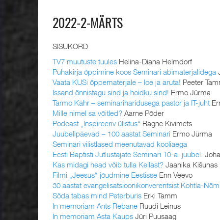
2022-2-MÄRTS
SISUKORD
TV7 muutuste tuules
Helina-Diana Helmdorf
Pühakirja õppimine koos Seminari abimaterjalidega
J
Vaata KUSi õppematerjale – loe ja aruta!
Peeter Ta
Issand õnnistagu sind ja hoidku sind!
Ermo Jürma
Tarmo Kähr – seminariharidusega pastor ja IT-juht
Er
Mille nimel sa võitled?
Aarne Põder
Podcast „Inspireeriv ülistus“
Ragne Kivimets
Juubelipäevad – 100 aastat Seminari
Ermo Jürma
Seminari vilistlased meenutavad kooliaega
Eesti Baptisti Jutlustajate Seminari 10-a. juubel.
Joha
Kas midagi head võib tulla Keilast?
Jaanika Kišunas
Filmi „Jeesus“ jõudmine Eestisse
Enn Veevo
30 aastat evangelisatsioonikonverentsist Kohtla-Nõ
Sõda tabas mind Peterburis
Erki Tamm
In memoriam Ants Rebane
Ruudi Leinus
In memoriam Asta Kaups
Jüri Puusaag