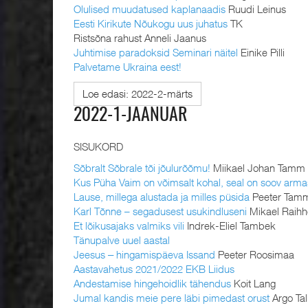
Olulised muudatused kaplanaadis
Ruudi Leinus
Eesti Kirikute Nõukogu uus juhatus
TK
Ristsõna rahust Anneli Jaanus
Juhtimise paradoksid Seminari näitel
Einike Pilli
Palvetame Ukraina eest!
Loe edasi: 2022-2-märts
2022-1-JAANUAR
SISUKORD
Sõbralt Sõbrale tõi jõulurõõmu!
Miikael Johan Tamm
Kus Püha Vaim on võimsalt kohal, seal on soov arma
Lause, millega alustada ja milles püsida
Peeter Tam
Karl Tõnne – segadusest usukindluseni
Mikael Raihh
Et lõikusajaks valmiks vili
Indrek-Eliel Tambek
Tänupalve uuel aastal
Jeesus ‒ hingamispäeva Issand
Peeter Roosimaa
Aastavahetus 2021/2022 EKB Liidus
Andestamise hingehoidlik tähendus
Koit Lang
Jumal kandis meie pere läbi pimedast orust
Argo Ta