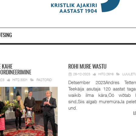
OTSING
E KAHE
ROHI
MURE WASTU
 ORDINEERIMINE
28-12-2023
HITS:2616
LUULET
023
HITS:3331
PASTORID
Detsember 2023Andres Tetter
Teekäija asutaja 120 aastat taga
waikib ilma kära,Öö wõtab 
sind,Siis algab muremüraJa pele
und.
L