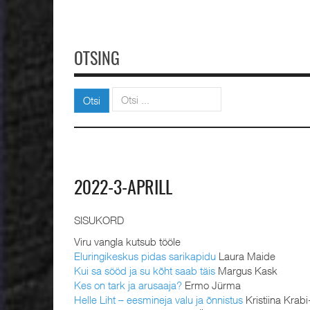
OTSING
Otsi
Otsi
2022-3-APRILL
SISUKORD
Viru vangla kutsub tööle
Eluringikeskus pidas sarikapidu
Laura Maide
Kui sa sööd ja su kõht saab täis
Margus Kask
Kes on tark ja arusaaja?
Ermo Jürma
Helle Liht – eesmineja valu ja õnnistus
Kristiina Krab