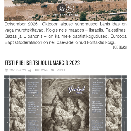
Detsember 2023 Oktoobri alguse sündmused Lähis-Idas on
väga murettekitavad. Kõigis neis maades – Iisraelis, Palestiinas,
Gazas ja Liibanonis – on ka meie baptistikogudused. Euroopa
Baptistiföderatsioon on neil päevadel olnud kontaktis kõigi...
LOE EDASI
EESTI
PIIBLISELTSI JÕULUMARGID 2023
28-12-2023
HITS:3392
PIIBEL