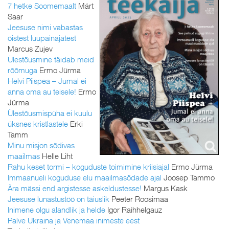
7 hetke Soomemaalt
Märt
Saar
Jeesuse nimi vabastas
öistest luupainajatest
Marcus Zujev
Ülestõusmine täidab meid
rõõmuga
Ermo Jürma
Helvi Piispea – Jumal ei
anna oma au teisele!
Ermo
Jürma
Ülestõusmispüha ei kuulu
üksnes kristlastele
Erki
Tamm
Minu misjon sõdivas
maailmas
Helle Liht
Rahu keset tormi – koguduste toimimine kriisiajal
Ermo Jürma
Immaanueli koguduse elu maailmasõdade ajal
Joosep Tammo
Ära mässi end argistesse askeldustesse!
Margus Kask
Jeesuse lunastustöö on täiuslik
Peeter Roosimaa
Inimene olgu alandlik ja helde
Igor Raihhelgauz
Palve Ukraina ja Venemaa inimeste eest