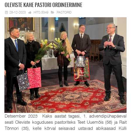
OLEVISTE KAHE
PASTORI ORDINEERIMINE
28-12-2023
HITS:3349
PASTORID
Detsember 2023 Kaks aastat tagasi, 1. advendipühapäeval
seati Oleviste koguduses pastoriteks Teet Uuemõis (56) ja Rait
Tõnnori (35), kelle kõrval seisavad ustavad abikaasad Külli