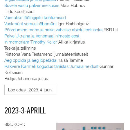
Suvele vastu palvemeelsuses
Maia Bubnov
Liidu koolitused
Vaimulike töötegijate kohtumised
Vaskmünt versus hõbemünt
Igor Raihhelgauz
Pöördumine mehe ja naise vahelise abielu toetuseks
EKB Liit
Palve Ukraina ja Venemaa inimeste eest
In memoriam Timothy Keller
Allika kirjastus
Teekäija tellimine
Ristsõna Vana Testamendi jumalateenistuselt
Aeg õppida ja aeg lõpetada
Kaisa Tamme
Rakvere Karmeli kogudus tähistas Jumala heldust
Gunnar
Kotisesen
Ristija Johannese jutlus
Loe edasi: 2023-4-juuni
2023-3-APRILL
SISUKORD