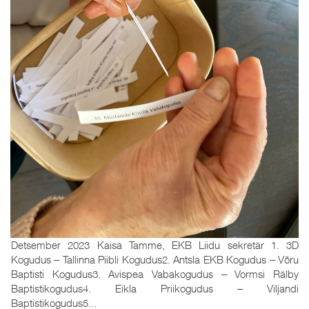
Detsember 2023 Kaisa Tamme, EKB Liidu sekretär 1. 3D
Kogudus ‒ Tallinna Piibli Kogudus2. Antsla EKB Kogudus ‒ Võru
Baptisti Kogudus3. Avispea Vabakogudus ‒ Vormsi Rälby
Baptistikogudus4. Eikla Priikogudus ‒ Viljandi
Baptistikogudus5...