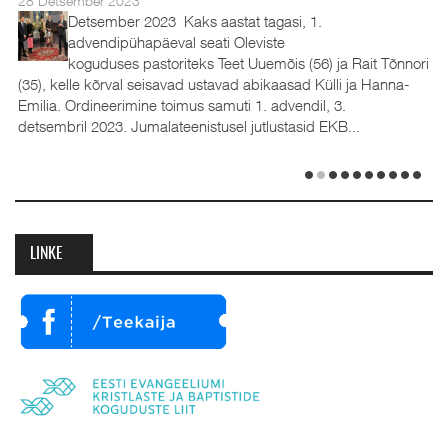
28 Detsember 2023
Detsember 2023 Kaks aastat tagasi, 1.
advendipühapäeval seati Oleviste
koguduses pastoriteks Teet Uuemõis (56) ja Rait Tõnnori
(35), kelle kõrval seisavad ustavad abikaasad Külli ja Hanna-
Emilia. Ordineerimine toimus samuti 1. advendil, 3.
detsembril 2023. Jumalateenistusel jutlustasid EKB...
LINKE