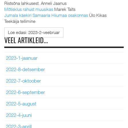
Ristsõna lahkusest. Anneli Jaanus
Mõtisklus rahust muusikas
Marek Talts
Jumala käekiri Samaaria Hiiumaa osakonnas
Ülo Kikas
Teekäija tellimine
Loe edasi: 2023-2-veebruar
VEEL ARTIKLEID...
2023-1-jaanuar
2022-8-detsember
2022-7-oktoober
2022-6-september
2022-5-august
2022-4-juuni
2022-3-aprill