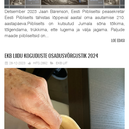
Detsember 2023 Jaan Bärenson, Eesti Piibliseltsi peasekretär
Eesti Piibliselts tähistas lõppeval aastal oma asutamise 210.
aastapäeva.Piibliselts on kutsutud Jumala sõna tõlkima,
tõlgendama, trükkima, ette lugema ja välja jagama. Paljude
maade piibliseltsid on...
LOE EDASI
EKB
LIIDU KOGUDUSTE OSADUSVÕRGUSTIK 2024
28-12-2023
HITS:2852
EKB LIIT