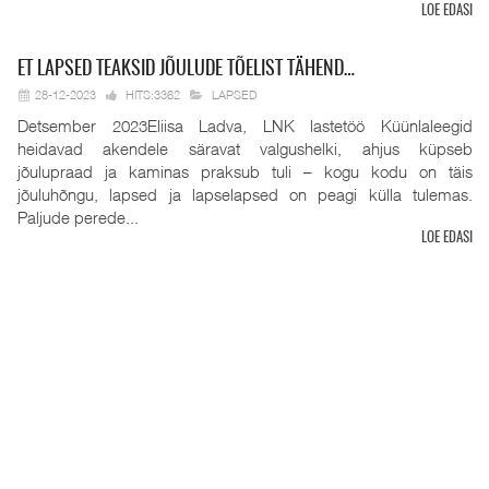
LOE EDASI
ET
LAPSED TEAKSID JÕULUDE TÕELIST TÄHEND…
28-12-2023
HITS:3362
LAPSED
Detsember 2023Eliisa Ladva, LNK lastetöö Küünlaleegid
heidavad akendele säravat valgushelki, ahjus küpseb
jõulupraad ja kaminas praksub tuli – kogu kodu on täis
jõuluhõngu, lapsed ja lapselapsed on peagi külla tulemas.
Paljude perede...
LOE EDASI