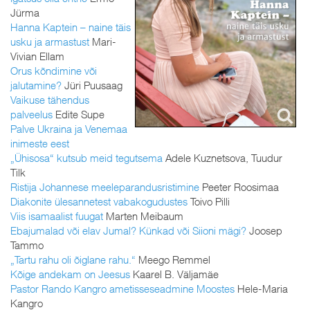
Jürma
Hanna Kaptein – naine täis
usku ja armastust
Mari-
Vivian Ellam
Orus kõndimine või
jalutamine?
Jüri Puusaag
Vaikuse tähendus
palveelus
Edite Supe
Palve Ukraina ja Venemaa
inimeste eest
„Ühisosa“ kutsub meid tegutsema
Adele Kuznetsova, Tuudur
Tilk
Ristija Johannese meeleparandusristimine
Peeter Roosimaa
Diakonite ülesannetest vabakogudustes
Toivo Pilli
Viis isamaalist fuugat
Marten Meibaum
Ebajumalad või elav Jumal? Künkad või Siioni mägi?
Joosep
Tammo
„Tartu rahu oli õiglane rahu.“
Meego Remmel
Kõige andekam on Jeesus
Kaarel B. Väljamäe
Pastor Rando Kangro ametisseseadmine Moostes
Hele-Maria
Kangro