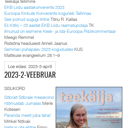
Teekäija tellimine
EKB Liidu aastakonverents 2023
Euroopa Kirikute Konverents koguneb Tallinnas
See polnud sugugi lihtne
Tõnu R. Kallas
Eli Kõllo ‒ 25 aastat EKB Liidu raamatupidaja
TK
Ilmunud on esimene Kesk- ja Ida-Euroopa Piiblikommentaar
Meego Remmel
Ristsõna headusest Anneli Jaanus
Seminari pühapäev 2023 kogudustes
KUS
Matteuse evangeelium 28:1–9
Loe edasi: 2023-3-aprill
2023-2-VEEBRUAR
SISUKORD
Sõbralt Sõbrale meeskond
rõõmustab Jumalas
Merle
Kotiesen
Paranda meelt juba täna!
Mihkel Nõlvak
Igatsus olla ehtne
Ermo