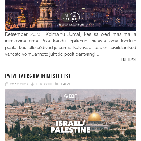
Detsember 2023 Kolmainu Jumal, kes sa oled maailma ja
inimkonna oma Poja kaudu lepitanud, halasta oma loodute
peale, kes jälle sõdivad ja surma külvavad.Taas on tsiviilelanikud
väheste võimuahnete juhtide poolt pantvangi...
LOE EDASI
PALVE
LÄHIS-IDA INIMESTE EEST
28-12-2023
HITS:3800
PALVE