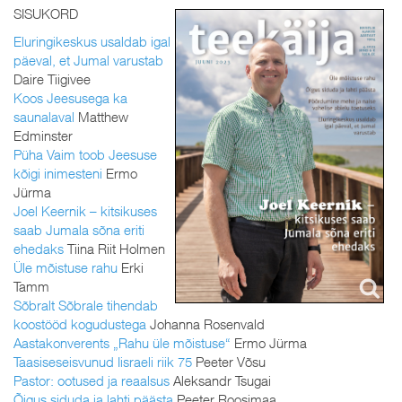
SISUKORD
Eluringikeskus usaldab igal
päeval, et Jumal varustab
Daire Tiigivee
Koos Jeesusega ka
saunalaval
Matthew
Edminster
Püha Vaim toob Jeesuse
kõigi inimesteni
Ermo
Jürma
Joel Keernik – kitsikuses
saab Jumala sõna eriti
ehedaks
Tiina Riit Holmen
Üle mõistuse rahu
Erki
Tamm
Sõbralt Sõbrale tihendab
koostööd kogudustega
Johanna Rosenvald
Aastakonverents „Rahu üle mõistuse“
Ermo Jürma
Taasiseseisvunud Iisraeli riik 75
Peeter Võsu
Pastor: ootused ja reaalsus
Aleksandr Tsugai
Õigus siduda ja lahti päästa
Peeter Roosimaa