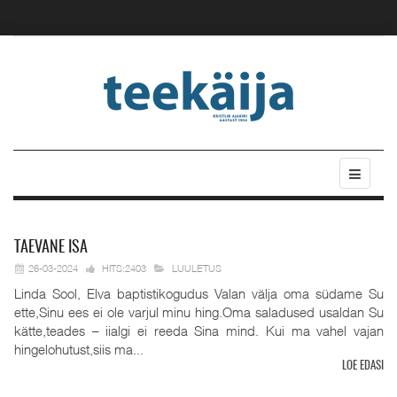
TAEVANE
ISA
26-03-2024
HITS:2403
LUULETUS
Linda Sool, Elva baptistikogudus Valan välja oma südame Su
ette,Sinu ees ei ole varjul minu hing.Oma saladused usaldan Su
kätte,teades – iialgi ei reeda Sina mind. Kui ma vahel vajan
hingelohutust,siis ma...
LOE EDASI