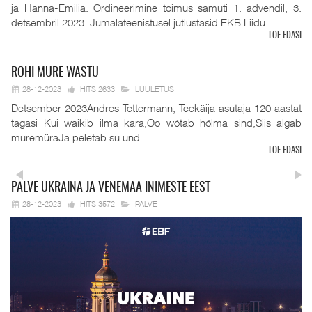
ja Hanna-Emilia. Ordineerimine toimus samuti 1. advendil, 3.
detsembril 2023. Jumalateenistusel jutlustasid EKB Liidu...
LOE EDASI
ROHI
MURE WASTU
28-12-2023
HITS:2633
LUULETUS
Detsember 2023Andres Tettermann, Teekäija asutaja 120 aastat
tagasi Kui waikib ilma kära,Öö wõtab hõlma sind,Siis algab
muremüraJa peletab su und.
LOE EDASI
PALVE
UKRAINA JA VENEMAA INIMESTE EEST
28-12-2023
HITS:3572
PALVE