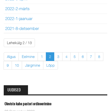
2022-2-märts
2022-1-jaanuar
2021-8-detsember
Lehekülg 2 / 13
Algus
Eelmine
1
2
3
4
5
6
7
8
9
10
Järgmine
Lõpp
UUDISED
Oleviste kahe pastori ordineerimine