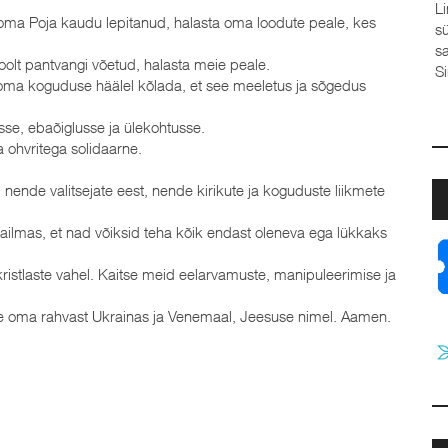
Linda Sool, Elva baptistik
oma Poja kaudu lepitanud, halasta oma loodute peale, kes
südame Su ette,Sinu ees ei
saladused usaldan Su kätte,
oolt pantvangi võetud, halasta meie peale.
Sina mind. Kui ma vahel va
al oma koguduse häälel kõlada, et see meeletus ja sõgedus
asse, ebaõiglusse ja ülekohtusse.
 ohvritega solidaarne.
ende valitsejate eest, nende kirikute ja koguduste liikmete
ilmas, et nad võiksid teha kõik endast oleneva ega lükkaks
ristlaste vahel. Kaitse meid eelarvamuste, manipuleerimise ja
e oma rahvast Ukrainas ja Venemaal, Jeesuse nimel. Aamen.