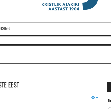
OTSING
TE EEST
Empty
Taevane Isa
26 Märts 2024