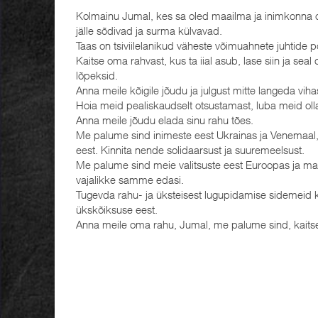
Kolmainu Jumal, kes sa oled maailma ja inimkonna 
jälle sõdivad ja surma külvavad.
Taas on tsiviilelanikud väheste võimuahnete juhtide p
Kaitse oma rahvast, kus ta iial asub, lase siin ja se
lõpeksid.
Anna meile kõigile jõudu ja julgust mitte langeda vih
Hoia meid pealiskaudselt otsustamast, luba meid olla
Anna meile jõudu elada sinu rahu tões.
Me palume sind inimeste eest Ukrainas ja Venemaal, n
eest. Kinnita nende solidaarsust ja suuremeelsust.
Me palume sind meie valitsuste eest Euroopas ja maa
vajalikke samme edasi.
Tugevda rahu- ja üksteisest lugupidamise sidemeid k
ükskõiksuse eest.
Anna meile oma rahu, Jumal, me palume sind, kaits