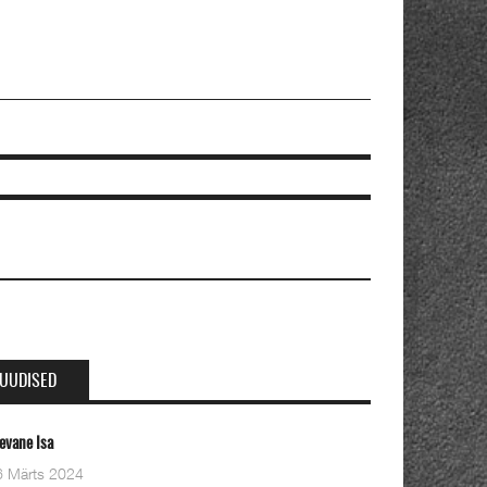
UUDISED
Oleviste kahe pastori ordineerimine
28 Detsember 2023