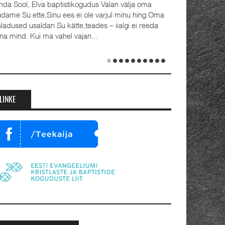
ogudus Valan välja oma
Detsember 2023 Kaks aastat taga
 ole varjul minu hing.Oma
advendipühapäeval seati Olevist
teades – iialgi ei reeda
koguduses pastoriteks Teet Uuem
jan...
ja Rait Tõnnori (35), kelle kõrval seisava
abikaasad Külli ja Hanna-Emilia. Ordine
toimus samuti 1. advendil, 3. detsembril
Jumalateenistusel jutlustasid EKB...
LINKE