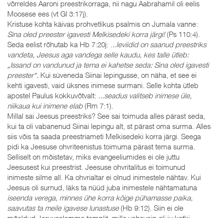
võrreldes Aaroni preestrikorraga, nii nagu Aabrahamil oli eelis
Moosese ees (vt Gl 3:17j).
Kristuse kohta käivas prohvetlikus psalmis on Jumala vanne:
Sina oled preester igavesti Melkisedeki korra järgi!
(Ps 110:4).
Seda eelist rõhutab ka Hb 7:20j: .
..leviidid on saanud preestriks
vandeta, Jeesus aga vandega selle kaudu, kes talle ütleb:
„Issand on vandunud ja tema ei kahetse seda: Sina oled igavesti
preester“.
Kui süveneda Siinai lepingusse, on näha, et see ei
kehti igavesti, vaid üksnes inimese surmani. Selle kohta ütleb
apostel Paulus kokkuvõtvalt:
...seadus valitseb inimese üle,
niikaua kui inimene elab
(Rm 7:1).
Millal sai Jeesus preestriks? See sai toimuda alles pärast seda,
kui ta oli vabanenud Siinai lepingu alt, st pärast oma surma. Alles
siis võis ta saada preestriameti Melkisedeki korra järgi. Seega
pidi ka Jeesuse ohvriteenistus toimuma pärast tema surma.
Selliselt on mõistetav, miks evangeeliumides ei ole juttu
Jeesusest kui preestrist. Jeesuse ohvritalitus ei toimunud
inimeste silme all. Ka ohvrialtar ei olnud inimestele nähtav. Kui
Jeesus oli surnud, läks ta nüüd juba inimestele nähtamatuna
iseenda verega, minnes ühe korra kõige pühamasse paika,
saavutas ta meile igavese lunastuse
(Hb 9:12). Siin ei ole