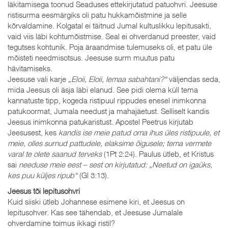
läkitamisega toonud Seaduses ettekirjutatud patuohvri. Jeesuse
ristisurma eesmärgiks oli patu hukkamõistmine ja selle
kõrvaldamine. Kolgatal ei täitnud Jumal kultuslikku lepitusakti,
vaid viis läbi kohtumõistmise. Seal ei ohverdanud preester, vaid
tegutses kohtunik. Poja äraandmise tulemuseks oli, et patu üle
mõisteti needmisotsus. Jeesuse surm muutus patu
hävitamiseks.
Jeesuse vali karje
„Eloii, Eloii, lemaa sabahtani?“
väljendas seda,
mida Jeesus oli äsja läbi elanud. See pidi olema küll tema
kannatuste tipp, kogeda ristipuul rippudes enesel inimkonna
patukoormat, Jumala needust ja mahajäetust. Selliselt kandis
Jeesus inimkonna patukaristust. Apostel Peetrus kirjutab
Jeesusest, kes
kandis ise meie patud oma ihus üles ristipuule, et
meie, olles surnud pattudele, elaksime õigusele; tema vermete
varal te olete saanud terveks
(1Pt 2:24). Paulus ütleb, et Kristus
sai
needuse meie eest – sest on kirjutatud: „Neetud on igaüks,
kes puu küljes ripub“
(Gl 3:13).
Jeesus tõi lepitusohvri
Kuid siiski ütleb Johannese esimene kiri, et Jeesus on
lepitusohver. Kas see tähendab, et Jeesuse Jumalale
ohverdamine toimus ikkagi ristil?