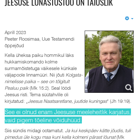
JEESUSE LUNASTUSTÖÖ ON TÄIUSLIK
Em
Aprill 2023
Peeter Roosimaa, Uue Testamendi
õppejõud
Kella üheksa paiku hommikul läks
hukkamiskomando kolme
surmamõistetuga väikesele künkale
väljapoole linnamüüri. Nii jõuti
Kolgata-
nimelisse paika – see on tõlgitult
Pealuu paik
(Mk 15:2). Seal löödi
Jeesus risti. Tema süütahvlile oli
kirjutatud: „
Jeesus Naatsaretlane, juutide kuningas
“ (Jh 19:19).
See ei olnud enam Jeesuse meeleheitlik karjatus,
vaid pigem tõeline võiduhüüd.
Siis sündis midagi ootamatut.
Ja kui keskpäev kätte jõudis, tuli
pimedus üle kogu maa kuni kella kolmeni pärast lõunat
(Mk