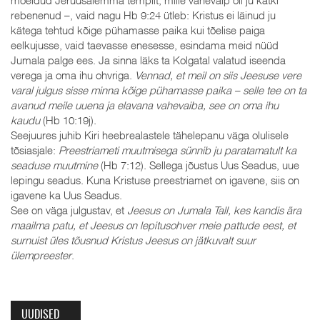
mõeldud Jeruusalemma templit, mille vahevaip oli ju katki
rebenenud –, vaid nagu Hb 9:24 ütleb: Kristus ei läinud ju
kätega tehtud kõige pühamasse paika kui tõelise paiga
eelkujusse, vaid taevasse enesesse, esindama meid nüüd
Jumala palge ees. Ja sinna läks ta Kolgatal valatud iseenda
verega ja oma ihu ohvriga.
Vennad, et meil on siis Jeesuse vere
varal julgus sisse minna kõige pühamasse paika – selle tee on ta
avanud meile uuena ja elavana vahevaiba, see on oma ihu
kaudu
(Hb 10:19j).
Seejuures juhib Kiri heebrealastele tähelepanu väga olulisele
tõsiasjale:
Preestriameti muutmisega sünnib ju paratamatult ka
seaduse muutmine
(Hb 7:12). Sellega jõustus Uus Seadus, uue
lepingu seadus. Kuna Kristuse preestriamet on igavene, siis on
igavene ka Uus Seadus.
See on väga julgustav, et
Jeesus on Jumala Tall, kes kandis ära
maailma patu, et Jeesus on lepitusohver meie pattude eest, et
surnuist üles tõusnud Kristus Jeesus on jätkuvalt suur
ülempreester
.
UUDISED