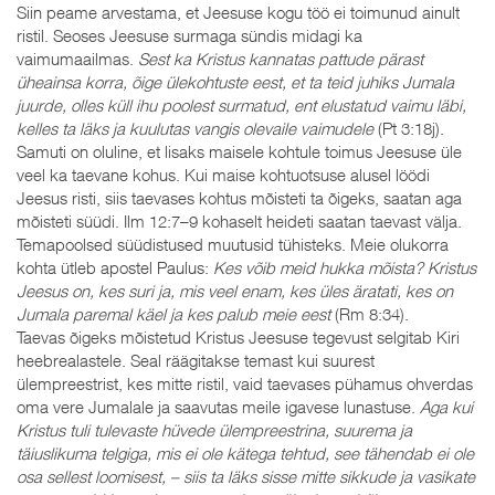
Siin peame arvestama, et Jeesuse kogu töö ei toimunud ainult
ristil. Seoses Jeesuse surmaga sündis midagi ka
vaimumaailmas.
Sest ka Kristus kannatas pattude pärast
üheainsa korra, õige ülekohtuste eest, et ta teid juhiks Jumala
juurde, olles küll ihu poolest surmatud, ent elustatud vaimu läbi,
kelles ta läks ja kuulutas vangis olevaile vaimudele
(Pt 3:18j).
Samuti on oluline, et lisaks maisele kohtule toimus Jeesuse üle
veel ka taevane kohus. Kui maise kohtuotsuse alusel löödi
Jeesus risti, siis taevases kohtus mõisteti ta õigeks, saatan aga
mõisteti süüdi. Ilm 12:7–9 kohaselt heideti saatan taevast välja.
Temapoolsed süüdistused muutusid tühisteks. Meie olukorra
kohta ütleb apostel Paulus:
Kes võib meid hukka mõista? Kristus
Jeesus on, kes suri ja, mis veel enam, kes üles äratati, kes on
Jumala paremal käel ja kes palub meie eest
(Rm 8:34).
Taevas õigeks mõistetud Kristus Jeesuse tegevust selgitab Kiri
heebrealastele. Seal räägitakse temast kui suurest
ülempreestrist, kes mitte ristil, vaid taevases pühamus ohverdas
oma vere Jumalale ja saavutas meile igavese lunastuse.
Aga kui
Kristus tuli tulevaste hüvede ülempreestrina, suurema ja
täiuslikuma telgiga, mis ei ole kätega tehtud, see tähendab ei ole
osa sellest loomisest, – siis ta läks sisse mitte sikkude ja vasikate