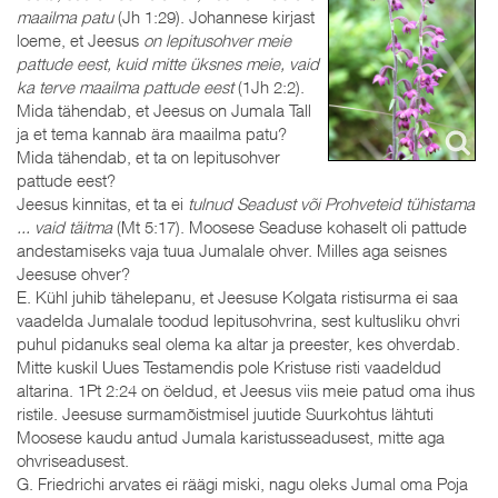
maailma patu
(Jh 1:29). Johannese kirjast
loeme, et Jeesus
on lepitusohver meie
pattude eest, kuid mitte üksnes meie, vaid
ka terve maailma pattude eest
(1Jh 2:2).
Mida tähendab, et Jeesus on Jumala Tall
ja et tema kannab ära maailma patu?
Mida tähendab, et ta on lepitusohver
pattude eest?
Jeesus kinnitas, et ta ei
tulnud Seadust või Prohveteid tühistama
... vaid täitma
(Mt 5:17). Moosese Seaduse kohaselt oli pattude
andestamiseks vaja tuua Jumalale ohver. Milles aga seisnes
Jeesuse ohver?
E. Kühl juhib tähelepanu, et Jeesuse Kolgata ristisurma ei saa
vaadelda Jumalale toodud lepitusohvrina, sest kultusliku ohvri
puhul pidanuks seal olema ka altar ja preester, kes ohverdab.
Mitte kuskil Uues Testamendis pole Kristuse risti vaadeldud
altarina. 1Pt 2:24 on öeldud, et Jeesus viis meie patud oma ihus
ristile. Jeesuse surmamõistmisel juutide Suurkohtus lähtuti
Moosese kaudu antud Jumala karistusseadusest, mitte aga
ohvriseadusest.
G. Friedrichi arvates ei räägi miski, nagu oleks Jumal oma Poja