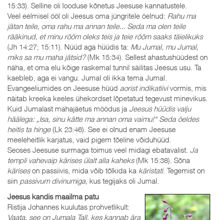
15:33). Selline oli looduse kõnetus Jeesuse kannatustele.
Veel eelmisel ööl oli Jeesus oma jüngritele öelnud:
Rahu ma
jätan teile, oma rahu ma annan teile... Seda ma olen teile
rääkinud, et minu rõõm oleks teis ja teie rõõm saaks täielikuks
(Jh 14:27; 15:11). Nüüd aga hüüdis ta:
Mu Jumal, mu Jumal,
miks sa mu maha jätsid?
(Mk 15:34). Sellest ahastushüüdest on
näha, et oma elu kõige raskemal tunnil säilitas Jeesus usu. Ta
kaebleb, aga ei vangu. Jumal oli ikka tema Jumal.
Evangeeliumides on Jeesuse hüüd
aorist indikatiivi
vormis, mis
näitab kreeka keeles ühekordset lõpetatud tegevust minevikus.
Kuid Jumalast mahajäetus möödus ja
Jeesus hüüdis valju
häälega: „Isa, sinu kätte ma annan oma vaimu!“
Seda öeldes
heitis ta hinge
(Lk 23:46). See ei olnud enam Jeesuse
meeleheitlik karjatus, vaid pigem tõeline võiduhüüd.
Seoses Jeesuse surmaga toimus veel midagi ebatavalist.
Ja
templi vahevaip kärises ülalt alla kaheks
(Mk 15:38). Sõna
kärises
on passiivis, mida võib tõlkida ka
käristati
. Tegemist on
siin
passivum divinumiga
, kus tegijaks oli Jumal.
Jeesus kandis maailma patu
Ristija Johannes kuulutas prohvetlikult:
Vaata, see on Jumala Tall, kes kannab ära