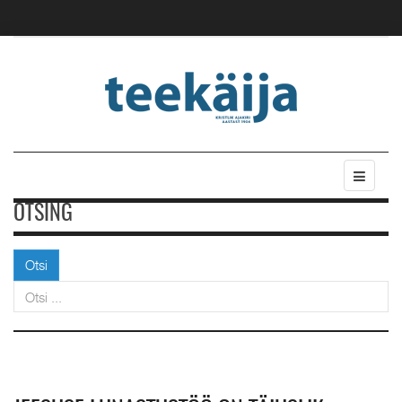
OTSING
Otsi
Otsi