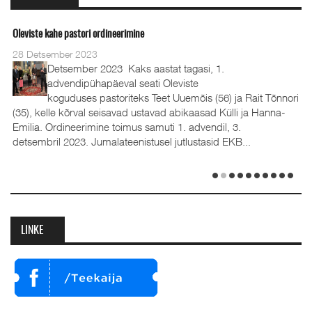
Oleviste kahe pastori ordineerimine
28 Detsember 2023
Detsember 2023 Kaks aastat tagasi, 1.
advendipühapäeval seati Oleviste
koguduses pastoriteks Teet Uuemõis (56) ja Rait Tõnnori
(35), kelle kõrval seisavad ustavad abikaasad Külli ja Hanna-
Emilia. Ordineerimine toimus samuti 1. advendil, 3.
detsembril 2023. Jumalateenistusel jutlustasid EKB...
LINKE