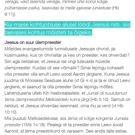
verega, vaid iseenda verega, minnes ühe korra kõige
pühamasse paika, saavutas ta meile igavese lunastuse
(Hb
9:11j).
Kui maise kohtuotsuse alusel löödi Jeesus risti, siis
taevases kohtus mõisteti ta õigeks.
Jeesus on suur ülempreester
Mõeldes evangeeliumide tunnistusele Jeesuse ohvrist, jäi
küsimuseks, kus on ohvrialtar ja kes on preester, kes ohverdab?
Siin aga öeldakse, et Jeesus ise ongi tulevaste hüvede
ülempreester. Kuidas oli see võimalik? Siinai lepingu kohaselt
võis preester olla ainult Leevi soost Aaroni järglane. Kuna Jeesus
juudina oli Moosese Seaduse alune (vt Gl 4:4) ja ta ei olnud Leevi
järglane, ei saanud ta olla preester Siinai lepingu mõttes.
Lahendusena ütleb Kiri heebrealastele, et
Jumal oli kuulutanud
tema ülempreestriks Melkisedeki korra järgi
(Hb 5:10). Samuti on
öeldud, et Jeesus ohverdas iseennast, oma ihu ja verd (vt Hb
10:10).
Mis puutub Melkisedekisse, siis
tema oli kõige kõrgema Jumala
preester
(1Ms 14:18). Pealegi oli ta preester enne Leevi soost
Aaronit, st tema preestrikord oli varasem. See andis talle eelise,