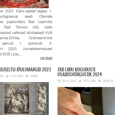
r 2023 Kaks aastat tagasi, 1.
pühapäeval seati Oleviste
es pastoriteks Teet Uuemõis
 Rait Tõnnori (35), kelle
eisavad ustavad abikaasad Külli
na-Emilia. Ordineerimine
 samuti 1. advendil, 3.
ril 2023. Jumalateenistusel
id EKB Liidu...
LOE EDASI
BLISELTSI JÕULUMARGID 2023
EKB
LIIDU KOGUDUSTE
OSADUSVÕRGUSTIK 2024
023
HITS:3364
PIIBEL
28-12-2023
HITS:2830
EKB LIIT