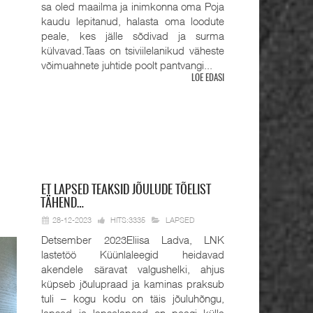
sa oled maailma ja inimkonna oma Poja
kaudu lepitanud, halasta oma loodute
peale, kes jälle sõdivad ja surma
külvavad.Taas on tsiviilelanikud väheste
võimuahnete juhtide poolt pantvangi...
LOE EDASI
ET
LAPSED TEAKSID JÕULUDE TÕELIST
TÄHEND…
28-12-2023
HITS:3335
LAPSED
Detsember 2023Eliisa Ladva, LNK
lastetöö Küünlaleegid heidavad
akendele säravat valgushelki, ahjus
küpseb jõulupraad ja kaminas praksub
tuli – kogu kodu on täis jõuluhõngu,
lapsed ja lapselapsed on peagi külla