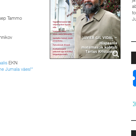
a
t
sep Tammo
J
nnikov
i
alis
EKN
me Jumala väes!“