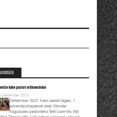
UUDISED
eviste kahe pastori ordineerimine
8 Detsember 2023
Detsember 2023 Kaks aastat tagasi, 1.
advendipühapäeval seati Oleviste
koguduses pastoriteks Teet Uuemõis (56)
 Rait Tõnnori (35), kelle kõrval seisavad ustavad