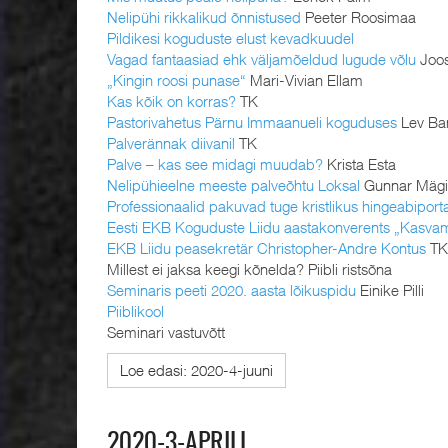
Nelipühi rikkalikud õnnistused
Peeter Roosimaa
Pildikesi koguduste elust kevadkuudel
Vagad fantaasiad ehk väljamõeldud lugude võlu
Joo
„Kingin roosi punase“
Mari-Vivian Ellam
Kas kõik on korras?
TK
Pastorivahetus Pärnu Immaanueli koguduses
Lev Ba
Palverännak diivanil
TK
Palve – kas see midagi muudab?
Krista Esta
Nelipühieelne meeste palveõhtu Loksal
Gunnar Mäg
Professionaalid pakuvad tuge kristlikus hingeabiporta
Eesti EKB Koguduste Liidu aastakonverents „Kasva
EKB Liidu peasekretär Christopher-Andre Kontus
TK
Millest ei jaksa keegi kõnelda? Piibli ristsõna
Seminaris peeti 2020. aasta lõikuspidu
Einike Pilli
Piiblikool
Seminari vastuvõtt
Loe edasi: 2020-4-juuni
2020-3-APRILL