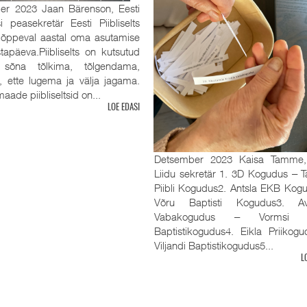
er 2023 Jaan Bärenson, Eesti
tsi peasekretär Eesti Piibliselts
 lõppeval aastal oma asutamise
tapäeva.Piibliselts on kutsutud
sõna tõlkima, tõlgendama,
, ette lugema ja välja jagama.
aade piibliseltsid on...
LOE EDASI
Detsember 2023 Kaisa Tamme
Liidu sekretär 1. 3D Kogudus ‒ Ta
Piibli Kogudus2. Antsla EKB Kog
Võru Baptisti Kogudus3. Av
Vabakogudus ‒ Vormsi R
Baptistikogudus4. Eikla Priikog
Viljandi Baptistikogudus5...
L