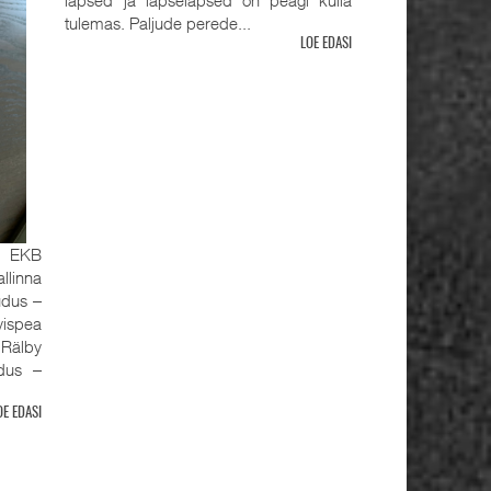
tulemas. Paljude perede...
LOE EDASI
, EKB
llinna
udus ‒
ispea
älby
udus ‒
OE EDASI