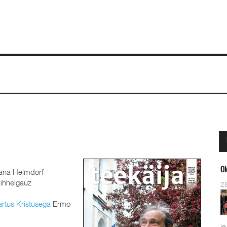
Ol
ana Helmdorf
ihhelgauz
2
rtus Kristusega
Ermo
ja