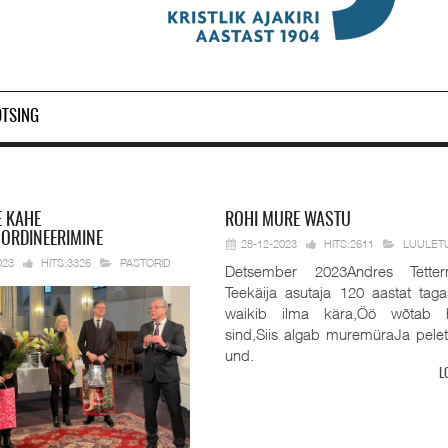
OTSING
E KAHE
ROHI
MURE WASTU
 ORDINEERIMINE
28-12-2023
HITS:2611
LUULET
023
HITS:3326
PASTORID
Detsember 2023Andres Tetter
Teekäija asutaja 120 aastat taga
waikib ilma kära,Öö wõtab 
sind,Siis algab muremüraJa pele
und.
L