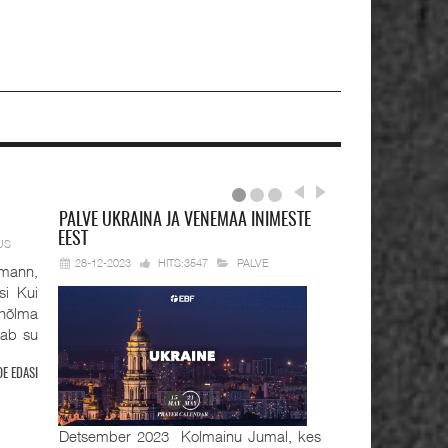
PALVE
UKRAINA JA VENEMAA INIMESTE
EEST
US
28-12-2023
HITS:3547
PALVE
mann,
si Kui
hõlma
tab su
OE EDASI
Detsember 2023 Kolmainu Jumal, kes