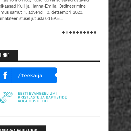
bikaasad Külli ja Hanna-Emilia. Ordineerimine
oimus samuti 1. advendil, 3. detsembril 2023.
umalateenistusel jutlustasid EKB...
LINKE