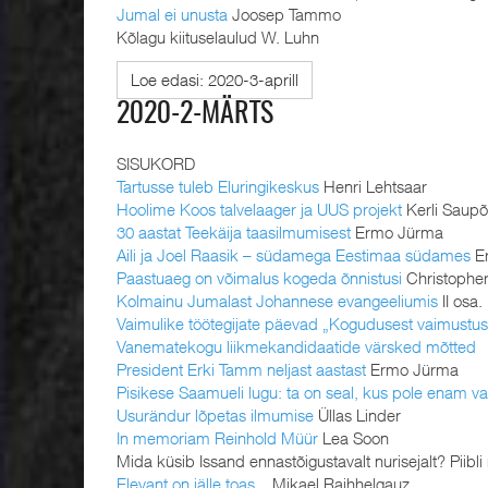
Jumal ei unusta
Joosep Tammo
Kõlagu kiituselaulud W. Luhn
Loe edasi: 2020-3-aprill
2020-2-MÄRTS
SISUKORD
Tartusse tuleb Eluringikeskus
Henri Lehtsaar
Hoolime Koos talvelaager ja UUS projekt
Kerli Saupõ
30 aastat Teekäija taasilmumisest
Ermo Jürma
Aili ja Joel Raasik – südamega Eestimaa südames
E
Paastuaeg on võimalus kogeda õnnistusi
Christopher
Kolmainu Jumalast Johannese evangeeliumis
II osa
Vaimulike töötegijate päevad „Kogudusest vaimustu
Vanematekogu liikmekandidaatide värsked mõtted
President Erki Tamm neljast aastast
Ermo Jürma
Pisikese Saamueli lugu: ta on seal, kus pole enam va
Usurändur lõpetas ilmumise
Üllas Linder
In memoriam Reinhold Müür
Lea Soon
Mida küsib Issand ennastõigustavalt nurisejalt? Piibli 
Elevant on jälle toas...
Mikael Raihhelgauz