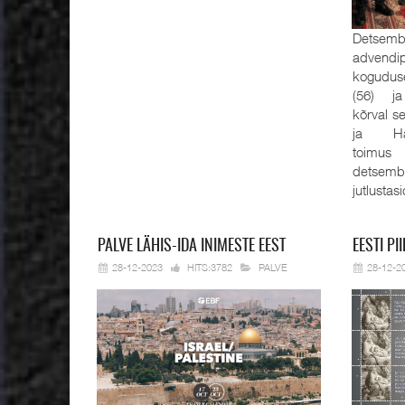
Detsembe
advendi
kogudus
(56) ja
kõrval s
ja Han
toimus
detsemb
jutlustas
PALVE
LÄHIS-IDA INIMESTE EEST
EESTI
PII
28-12-2023
HITS:3782
PALVE
28-12-2