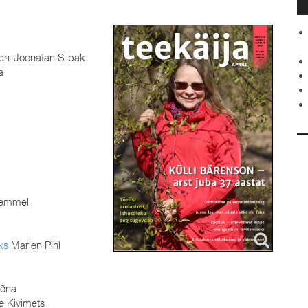
n-Joonatan Siibak
a
emmel
ks
Marlen Pihl
sõna
 Kivimets