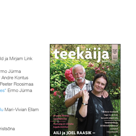
ld ja Mirjam Link
rmo Jürma
 Andre Kontus
. Peeter Roosimaa
ses“
Ermo Jürma
lu
Mari-Vivian Ellam
ristsõna