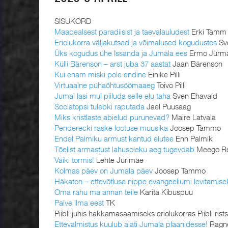
SISUKORD
Maapealsest paradiisist ja taevalauludest
Erki Tamm
Eriolukorra väljakutsed ja võimalused kogudustes
Sve
Üks kogudus ühe Issanda ja Jumala ees
Ermo Jürm
Külli Bärenson – arst juba 37 aastat
Jaan Bärenson
Kui enam miski pole endine
Einike Pilli
Virtuaalne pühaõhtusöömaaeg
Toivo Pilli
Jumal lasi mul piiluda selle elu taha
Sven Ehavald
Soolatopsi tulebki raputada
Jael Puusaag
Miks kristlaste abielud purunevad?
Maire Latvala
Penderecki raske lootuse muusika
Joosep Tammo
Endel Palmiku armust kantud elutee
Enn Palmik
Tõelist armastust lahusoleku aeg tugevdab
Meego R
Vaiki tormis!
Lehte Jürimäe
Kolmas päev on Jumala päev
Joosep Tammo
Häkaton – ettevõtluse nippe evangeeliumi levitamise
Oma rahu ma annan teile
Karita Kibuspuu
Palve ilma eest
TK
Piibli juhis hakkamasaamiseks eriolukorras Piibli rist
Ettevalmistus kuulub alati Jumala plaanidesse!
Ragne