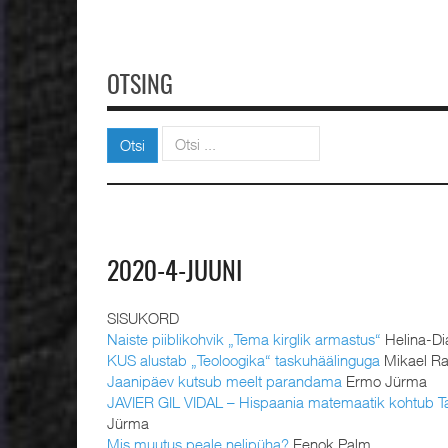
OTSING
Otsi
Otsi
2020-4-JUUNI
SISUKORD
Naiste piiblikohvik „Tema kirglik armastus“
Helina-Di
KUS alustab „Teoloogika“ taskuhäälinguga
Mikael Ra
Jaanipäev kutsub meelt parandama
Ermo Jürma
JAVIER GIL VIDAL – Hispaania matemaatik kohtub Ta
Jürma
Mis muutus peale nelipüha?
Eenok Palm