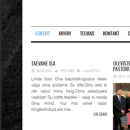
ESILEHT
ARHIIV
TEEMAD
KONTAKT
Prev
Next
TAEVANE
ISA
OLEVIST
PASTORI
26-03-2024
HITS:2382
LUULETUS
28-12-2
Linda Sool, Elva baptistikogudus Valan
välja oma südame Su ette,Sinu ees ei
ole varjul minu hing.Oma saladused
usaldan Su kätte,teades – iialgi ei reeda
Sina mind. Kui ma vahel vajan
hingelohutust,siis ma...
LOE EDASI