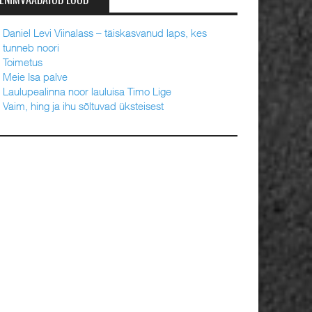
ENIMVAADATUD LOOD
Daniel Levi Viinalass – täiskasvanud laps, kes
tunneb noori
Toimetus
Meie Isa palve
Laulupealinna noor lauluisa Timo Lige
Vaim, hing ja ihu sõltuvad üksteisest