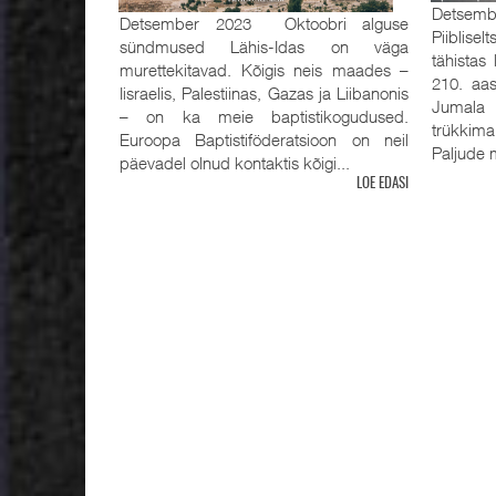
Detsemb
Detsember 2023 Oktoobri alguse
Piiblisel
sündmused Lähis-Idas on väga
tähistas
murettekitavad. Kõigis neis maades –
210. aas
Iisraelis, Palestiinas, Gazas ja Liibanonis
Jumala 
– on ka meie baptistikogudused.
trükkima
Euroopa Baptistiföderatsioon on neil
Paljude m
päevadel olnud kontaktis kõigi...
LOE EDASI