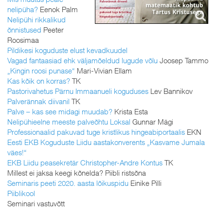
nelipüha?
Eenok Palm
Nelipühi rikkalikud
õnnistused
Peeter
Roosimaa
Pildikesi koguduste elust kevadkuudel
Vagad fantaasiad ehk väljamõeldud lugude võlu
Joosep Tammo
„Kingin roosi punase“
Mari-Vivian Ellam
Kas kõik on korras?
TK
Pastorivahetus Pärnu Immaanueli koguduses
Lev Bannikov
Palverännak diivanil
TK
Palve – kas see midagi muudab?
Krista Esta
Nelipühieelne meeste palveõhtu Loksal
Gunnar Mägi
Professionaalid pakuvad tuge kristlikus hingeabiportaalis
EKN
Eesti EKB Koguduste Liidu aastakonverents „Kasvame Jumala
väes!“
EKB Liidu peasekretär Christopher-Andre Kontus
TK
Millest ei jaksa keegi kõnelda? Piibli ristsõna
Seminaris peeti 2020. aasta lõikuspidu
Einike Pilli
Piiblikool
Seminari vastuvõtt