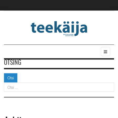
OTSING
Otsi
Otsi