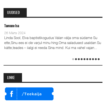
UUDISED
Taevane Isa
Olev
26 Märts 2024
28 
Linda Sool, Elva baptistikogudus Valan välja oma südame Su
ette,Sinu ees ei ole varjul minu hing.Oma saladused usaldan Su
kätte,teades – iialgi ei reeda Sina mind. Kui ma vahel vajan...
(35
Emi
det
LINKE