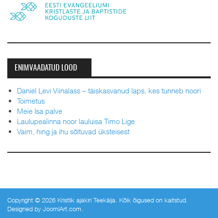
ENIMVAADATUD LOOD
Daniel Levi Viinalass – täiskasvanud laps, kes tunneb noori
Toimetus
Meie Isa palve
Laulupealinna noor lauluisa Timo Lige
Vaim, hing ja ihu sõltuvad üksteisest
Copyright © 2026 Kristlik ajakiri Teekäija. Kõik õigused on kaitstud.
Designed by
JoomlArt.com
.