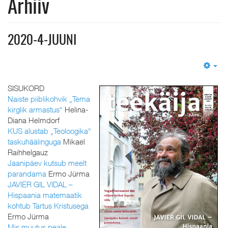
Arhiiv
2020-4-JUUNI
Em
SISUKORD
Naiste piiblikohvik „Tema
kirglik armastus“
Helina-
Diana Helmdorf
KUS alustab „Teoloogika“
taskuhäälinguga
Mikael
Raihhelgauz
Jaanipäev kutsub meelt
parandama
Ermo Jürma
JAVIER GIL VIDAL –
Hispaania matemaatik
kohtub Tartus Kristusega
Ermo Jürma
Mis muutus peale