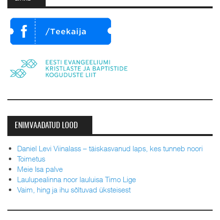
ENIMVAADATUD LOOD
Daniel Levi Viinalass – täiskasvanud laps, kes tunneb noori
Toimetus
Meie Isa palve
Laulupealinna noor lauluisa Timo Lige
Vaim, hing ja ihu sõltuvad üksteisest