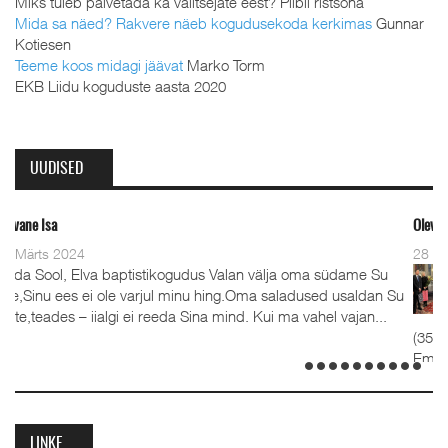
Miks tuleb palvetada ka valitsejate eest? Piibli ristsõna
Mida sa näed? Rakvere näeb kogudusekoda kerkimas
Gunnar
Kotiesen
Teeme koos midagi jäävat
Marko Torm
EKB Liidu koguduste aasta 2020
UUDISED
Oleviste kahe pastori ordinee
28 Detsember 2023
ptistikogudus Valan välja oma südame Su
Detsember 2023 K
 varjul minu hing.Oma saladused usaldan Su
advendipühapäeva
 ei reeda Sina mind. Kui ma vahel vajan...
koguduses pastori
(35), kelle kõrval seisav
Emilia. Ordineerimine toi
detsembril 2023. Jumalate
LINKE