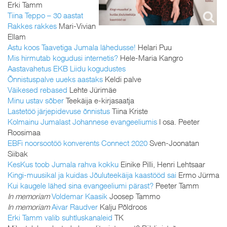
Erki Tamm
Tiina Teppo – 30 aastat
Rakkes rakkes
Mari-Vivian
Ellam
Astu koos Taavetiga Jumala lähedusse!
Helari Puu
Mis hirmutab kogudusi internetis?
Hele-Maria Kangro
Aastavahetus EKB Liidu kogudustes
Õnnistuspalve uueks aastaks
Keldi palve
Väikesed rebased
Lehte Jürimäe
Minu ustav sõber
Teekäija e-kirjasaatja
Lastetöö järjepidevuse õnnistus
Tiina Kriste
Kolmainu Jumalast Johannese evangeeliumis
I osa. Peeter
Roosimaa
EBFi noorsootöö konverents Connect 2020
Sven-Joonatan
Siibak
KesKus toob Jumala rahva kokku
Einike Pilli, Henri Lehtsaar
Kingi-muusikal ja kuidas Jõuluteekäija kaastööd sai
Ermo Jürma
Kui kaugele lähed sina evangeeliumi pärast?
Peeter Tamm
In memoriam
Voldemar Kaasik
Joosep Tammo
In memoriam
Aivar Raudver
Kalju Põldroos
Erki Tamm valib suhtluskanaleid
TK