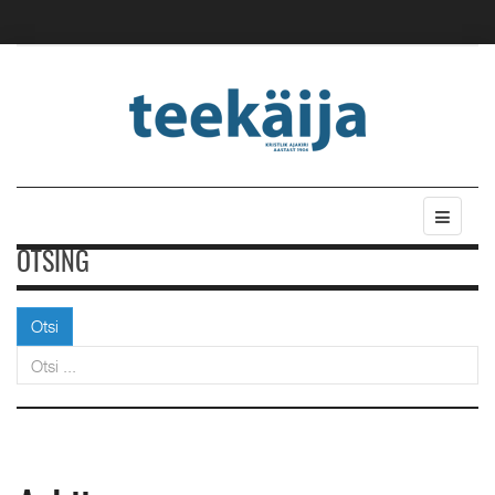
OTSING
Otsi
Otsi