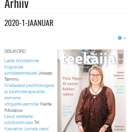
Arhiiv
2020-1-JAANUAR
Em
SISUKORD
Laste õnnistamine
koguduse
jumalateenistusel
Joosep
Tammo
Kristlastest psühholoogide
ja psühhoterapeutide
esimene
võrgustikuseminar
Karita
Kibuspuu
Leiud eestlaste
piiblitundmises
TK
Kasvame Jumala väes!