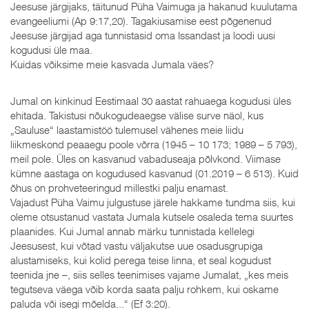
Jeesuse järgijaks, täitunud Püha Vaimuga ja hakanud kuulutama
evangeeliumi (Ap 9:17,20). Tagakiusamise eest põgenenud
Jeesuse järgijad aga tunnistasid oma Issandast ja loodi uusi
kogudusi üle maa.
Kuidas võiksime meie kasvada Jumala väes?
Jumal on kinkinud Eestimaal 30 aastat rahuaega kogudusi üles
ehitada. Takistusi nõukogudeaegse välise surve näol, kus
„Sauluse“ laastamistöö tulemusel vähenes meie liidu
liikmeskond peaaegu poole võrra (1945 – 10 173; 1989 – 5 793),
meil pole. Üles on kasvanud vabaduseaja põlvkond. Viimase
kümne aastaga on kogudused kasvanud (01.2019 – 6 513). Kuid
õhus on prohveteeringud millestki palju enamast.
Vajadust Püha Vaimu julgustuse järele hakkame tundma siis, kui
oleme otsustanud vastata Jumala kutsele osaleda tema suurtes
plaanides. Kui Jumal annab märku tunnistada kellelegi
Jeesusest, kui võtad vastu väljakutse uue osadusgrupiga
alustamiseks, kui kolid perega teise linna, et seal kogudust
teenida jne –, siis selles teenimises vajame Jumalat, „kes meis
tegutseva väega võib korda saata palju rohkem, kui oskame
paluda või isegi mõelda...“ (Ef 3:20).