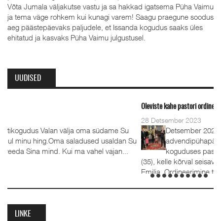
Võta Jumala väljakutse vastu ja sa hakkad igatsema Püha Vaimu
ja tema väge rohkem kui kunagi varem! Saagu praegune soodus
aeg päästepäevaks paljudele, et Issanda kogudus saaks üles
ehitatud ja kasvaks Püha Vaimu julgustusel.
UUDISED
Oleviste kahe pastori ordineerimine
28 Detsember 2023
ame Su
Detsember 2023 Kaks aastat tagasi, 1.
aldan Su
advendipühapäeval seati Oleviste
jan...
koguduses pastoriteks Teet Uuemõis (56) ja Rait Tõn
(35), kelle kõrval seisavad ustavad abikaasad Külli ja Hanna
Emilia. Ordineerimine toimus samuti 1. advendil, 3.
detsembril 2023. Jumalateenistusel jutlustasid EKB...
LINKE