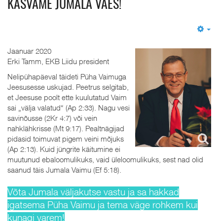
KASVAME JUMALA VÄES!
Em
Jaanuar 2020
Erki Tamm, EKB Liidu president
Nelipühapäeval täideti Püha Vaimuga
Jeesusesse uskujad. Peetrus selgitab,
et Jeesuse poolt ette kuulutatud Vaim
sai „välja valatud“ (Ap 2:33). Nagu vesi
savinõusse (2Kr 4:7) või vein
nahklähkrisse (Mt 9:17). Pealtnägijad
pidasid toimuvat pigem veini mõjuks
(Ap 2:13). Kuid jüngrite käitumine ei
muutunud ebaloomulikuks, vaid üleloomulikuks, sest nad olid
saanud täis Jumala Vaimu (Ef 5:18).
Võta Jumala väljakutse vastu ja sa hakkad
igatsema Püha Vaimu ja tema väge rohkem kui
kunagi varem!