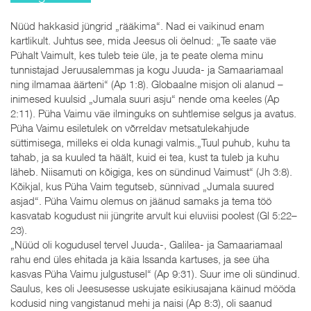
Nüüd hakkasid jüngrid „rääkima“. Nad ei vaikinud enam
kartlikult. Juhtus see, mida Jeesus oli öelnud: „Te saate väe
Pühalt Vaimult, kes tuleb teie üle, ja te peate olema minu
tunnistajad Jeruusalemmas ja kogu Juuda- ja Samaariamaal
ning ilmamaa äärteni“ (Ap 1:8). Globaalne misjon oli alanud –
inimesed kuulsid „Jumala suuri asju“ nende oma keeles (Ap
2:11). Püha Vaimu väe ilminguks on suhtlemise selgus ja avatus.
Püha Vaimu esiletulek on võrreldav metsatulekahjude
süttimisega, milleks ei olda kunagi valmis.„Tuul puhub, kuhu ta
tahab, ja sa kuuled ta häält, kuid ei tea, kust ta tuleb ja kuhu
läheb. Niisamuti on kõigiga, kes on sündinud Vaimust“ (Jh 3:8).
Kõikjal, kus Püha Vaim tegutseb, sünnivad „Jumala suured
asjad“. Püha Vaimu olemus on jäänud samaks ja tema töö
kasvatab kogudust nii jüngrite arvult kui eluviisi poolest (Gl 5:22–
23).
„Nüüd oli kogudusel tervel Juuda-, Galilea- ja Samaariamaal
rahu end üles ehitada ja käia Issanda kartuses, ja see üha
kasvas Püha Vaimu julgustusel“ (Ap 9:31). Suur ime oli sündinud.
Saulus, kes oli Jeesusesse uskujate esikiusajana käinud mööda
kodusid ning vangistanud mehi ja naisi (Ap 8:3), oli saanud