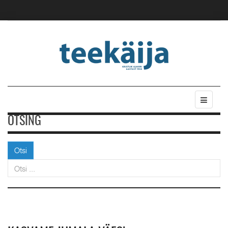
OTSING
Otsi
Otsi