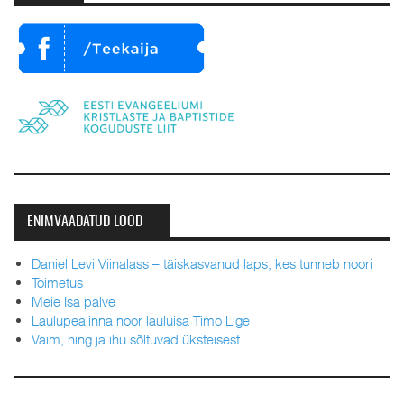
ENIMVAADATUD LOOD
Daniel Levi Viinalass – täiskasvanud laps, kes tunneb noori
Toimetus
Meie Isa palve
Laulupealinna noor lauluisa Timo Lige
Vaim, hing ja ihu sõltuvad üksteisest