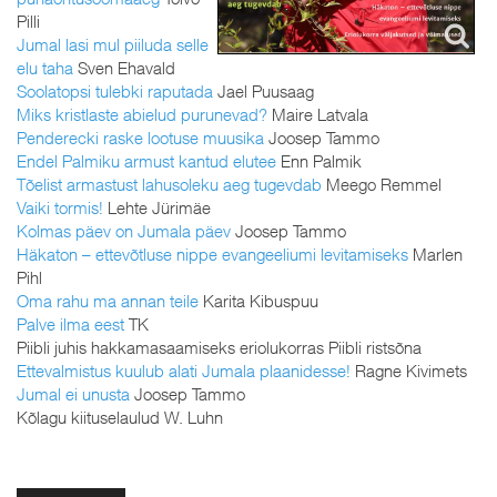
Pilli
Jumal lasi mul piiluda selle
elu taha
Sven Ehavald
Soolatopsi tulebki raputada
Jael Puusaag
Miks kristlaste abielud purunevad?
Maire Latvala
Penderecki raske lootuse muusika
Joosep Tammo
Endel Palmiku armust kantud elutee
Enn Palmik
Tõelist armastust lahusoleku aeg tugevdab
Meego Remmel
Vaiki tormis!
Lehte Jürimäe
Kolmas päev on Jumala päev
Joosep Tammo
Häkaton – ettevõtluse nippe evangeeliumi levitamiseks
Marlen
Pihl
Oma rahu ma annan teile
Karita Kibuspuu
Palve ilma eest
TK
Piibli juhis hakkamasaamiseks eriolukorras Piibli ristsõna
Ettevalmistus kuulub alati Jumala plaanidesse!
Ragne Kivimets
Jumal ei unusta
Joosep Tammo
Kõlagu kiituselaulud W. Luhn