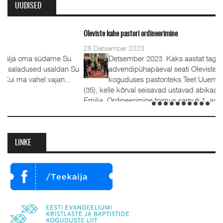
UUDISED
Oleviste kahe pastori ordineerimine
28 Detsember 2023
u
Detsember 2023 Kaks aastat tagasi, 1.
 Su
advendipühapäeval seati Oleviste
.
koguduses pastoriteks Teet Uuemõis (56) ja Rait Tõnnori
(35), kelle kõrval seisavad ustavad abikaasad Külli ja Hanna-
Emilia. Ordineerimine toimus samuti 1. advendil, 3.
detsembril 2023. Jumalateenistusel jutlustasid EKB...
LINKE