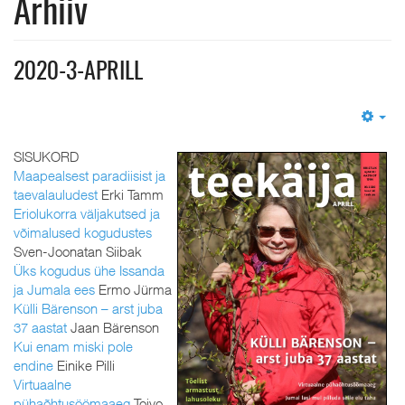
Arhiiv
2020-3-APRILL
Em
SISUKORD
Maapealsest paradiisist ja
taevalauludest
Erki Tamm
Eriolukorra väljakutsed ja
võimalused kogudustes
Sven-Joonatan Siibak
Üks kogudus ühe Issanda
ja Jumala ees
Ermo Jürma
Külli Bärenson – arst juba
37 aastat
Jaan Bärenson
Kui enam miski pole
endine
Einike Pilli
Virtuaalne
pühaõhtusöömaaeg
Toivo