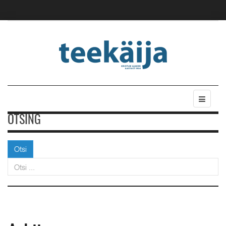
OTSING
Otsi
Otsi