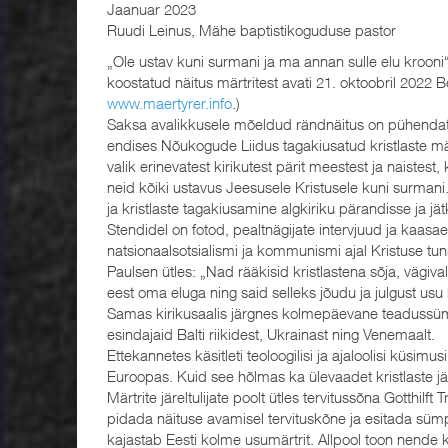
Jaanuar 2023
Ruudi Leinus, Mähe baptistikoguduse pastor
„Ole ustav kuni surmani ja ma annan sulle elu krooni“ 
koostatud näitus märtritest avati 21. oktoobril 2022 Berl
www.maertyrer.info
.)
Saksa avalikkusele mõeldud rändnäitus on pühendat
endises Nõukogude Liidus tagakiusatud kristlaste mä
valik erinevatest kirikutest pärit meestest ja naistes
neid kõiki ustavus Jeesusele Kristusele kuni surmani.
ja kristlaste tagakiusamine algkiriku pärandisse ja jätk
Stendidel on fotod, pealtnägijate intervjuud ja kaa
natsionaalsotsialismi ja kommunismi ajal Kristuse tu
Paulsen ütles: „Nad rääkisid kristlastena sõja, vägiv
eest oma eluga ning said selleks jõudu ja julgust us
Samas kirikusaalis järgnes kolmepäevane teadussümp
esindajaid Balti riikidest, Ukrainast ning Venemaalt.
Ettekannetes käsitleti teoloogilisi ja ajaloolisi küsi
Euroopas. Kuid see hõlmas ka ülevaadet kristlaste j
Märtrite järeltulijate poolt ütles tervitussõna Gotthilf
pidada näituse avamisel tervituskõne ja esitada sümp
kajastab Eesti kolme usumärtrit. Allpool toon nende k