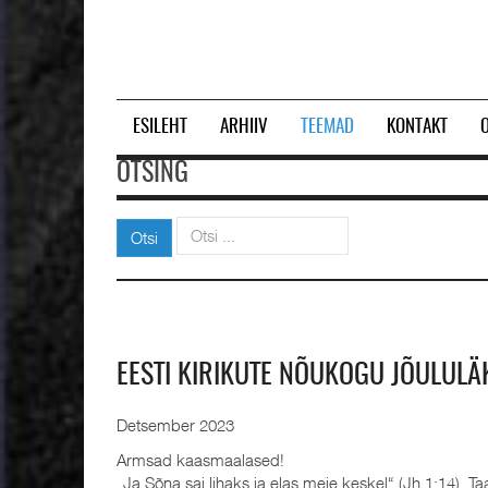
ESILEHT
ARHIIV
TEEMAD
KONTAKT
OTSING
Otsi
Otsi
EESTI KIRIKUTE NÕUKOGU JÕULULÄ
Detsember 2023
Armsad kaasmaalased!
„Ja Sõna sai lihaks ja elas meie keskel“ (Jh 1:14). T