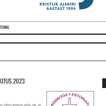
OTSING
KITUS 2023
Ol
2
aas rõõmutseme selle üle, et