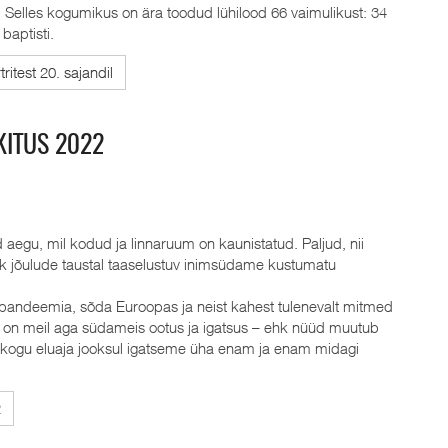
 Selles kogumikus on ära toodud lühilood 66 vaimulikust: 34
 baptisti.
ritest 20. sajandil
KITUS 2022
aegu, mil kodud ja linnaruum on kaunistatud. Paljud, nii
hk jõulude taustal taaselustuv inimsüdame kustumatu
pandeemia, sõda Euroopas ja neist kahest tulenevalt mitmed
s on meil aga südameis ootus ja igatsus – ehk nüüd muutub
t kogu eluaja jooksul igatseme üha enam ja enam midagi
2