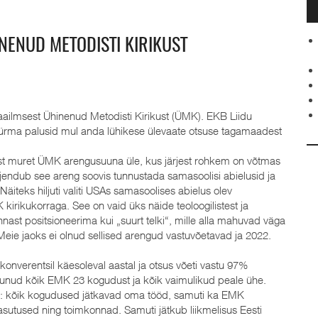
INENUD METODISTI KIRIKUST
emaailmsest Ühinenud Metodisti Kirikust (ÜMK). EKB Liidu
Jürma palusid mul anda lühikese ülevaate otsuse tagamaadest
st muret ÜMK arengusuuna üle, kus järjest rohkem on võtmas
jendub see areng soovis tunnustada samasoolisi abielusid ja
iteks hiljuti valiti USAs samasoolises abielus olev
kirikukorraga. See on vaid üks näide teoloogilistest ja
ast positsioneerima kui „suurt telki“, mille alla mahuvad väga
Meie jaoks ei olnud sellised arengud vastuvõetavad ja 2022.
akonverentsil käesoleval aastal ja otsus võeti vastu 97%
unud kõik EMK 23 kogudust ja kõik vaimulikud peale ühe.
i: kõik kogudused jätkavad oma tööd, samuti ka EMK
lasutused ning toimkonnad. Samuti jätkub liikmelisus Eesti