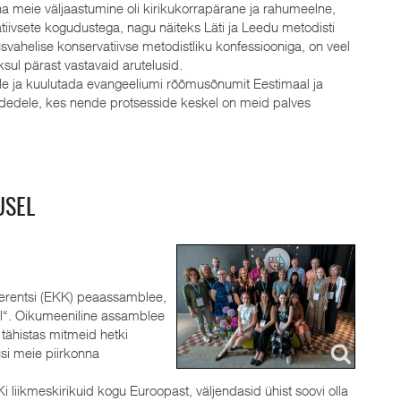
na meie väljaastumine oli kirikukorrapärane ja rahumeelne,
ivsete kogudustega, nagu näiteks Läti ja Leedu metodisti
svahelise konservatiivse metodistliku konfessiooniga, on veel
sul pärast vastavaid arutelusid.
le ja kuulutada evangeeliumi rõõmusõnumit Eestimaal ja
dedele, kes nende protsesside keskel on meid palves
USEL
nverentsi (EKK) peaassamblee,
el“. Oikumeeniline assamblee
tähistas mitmeid hetki
usi meie piirkonna
liikmeskirikuid kogu Euroopast, väljendasid ühist soovi olla