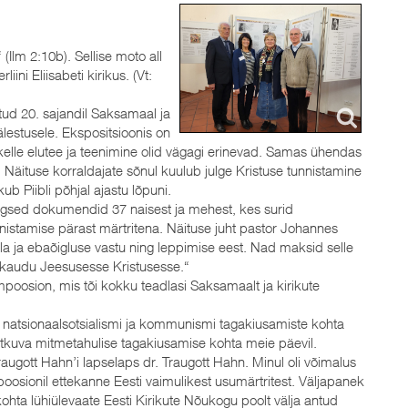
(Ilm 2:10b). Sellise moto all
iini Eliisabeti kirikus. (Vt:
ud 20. sajandil Saksamaal ja
lestusele. Ekspositsioonis on
t, kelle elutee ja teenimine olid vägagi erinevad. Samas ühendas
 Näituse korraldajate sõnul kuulub julge Kristuse tunnistamine
ub Piibli põhjal ajastu lõpuni.
saegsed dokumendid 37 naisest ja mehest, kes surid
nnistamise pärast märtritena. Näituse juht pastor Johannes
alla ja ebaõigluse vastu ning leppimise eest. Nad maksid selle
u kaudu Jeesusesse Kristusesse.“
oosion, mis tõi kokku teadlasi Saksamaalt ja kirikute
musi natsionaalsotsialismi ja kommunismi tagakiusamiste kohta
ätkuva mitmetahulise tagakiusamise kohta meie päevil.
t Traugott Hahn’i lapselaps dr. Traugott Hahn. Minul oli võimalus
oosionil ettekanne Eesti vaimulikest usumärtritest. Väljapanek
ohta lühiülevaate Eesti Kirikute Nõukogu poolt välja antud