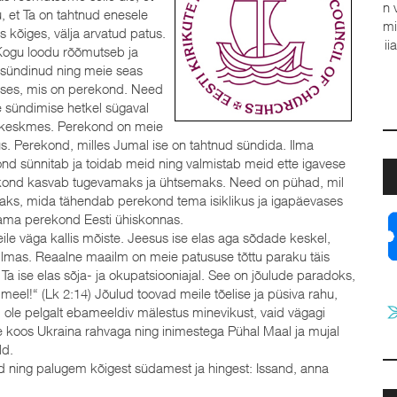
, et Ta on tahtnud enesele
 kõiges, välja arvatud patus.
Kogu loodu rõõmutseb ja
ja
 sündinud ning meie seas
a
uses, mis on perekond. Need
t
e sündimise hetkel sügaval
J
 keskmes. Perekond on meie
lus. Perekond, milles Jumal ise on tahtnud sündida. Ilma
nd sünnitab ja toidab meid ning valmistab meid ette igavese
ekond kasvab tugevamaks ja ühtsemaks. Need on pühad, mil
maks, mida tähendab perekond tema isiklikus ja igapäevases
dama perekond Eesti ühiskonnas.
le väga kallis mõiste. Jeesus ise elas aga sõdade keskel,
aailmas. Reaalne maailm on meie patususe tõttu paraku täis
 Ta ise elas sõja- ja okupatsiooniajal. See on jõulude paradoks,
meel!“ (Lk 2:14) Jõulud toovad meile tõelise ja püsiva rahu,
ei ole pelgalt ebameeldiv mälestus minevikust, vaid vägagi
 koos Ukraina rahvaga ning inimestega Pühal Maal ja mujal
ld.
ajad ning palugem kõigest südamest ja hingest: Issand, anna