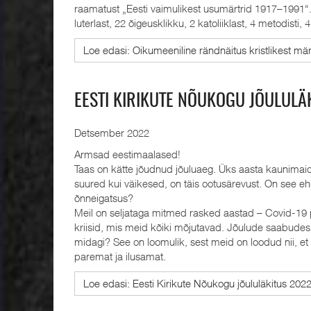
raamatust „Eesti vaimulikest usumärtrid 1917–1991“.
luterlast, 22 õigeusklikku, 2 katoliiklast, 4 metodisti, 4
Loe edasi: Oikumeeniline rändnäitus kristlikest märt
EESTI KIRIKUTE NÕUKOGU JÕULULÄ
Detsember 2022
Armsad eestimaalased!
Taas on kätte jõudnud jõuluaeg. Üks aasta kaunimaid 
suured kui väikesed, on täis ootusärevust. On see e
õnneigatsus?
Meil on seljataga mitmed rasked aastad – Covid-19 
kriisid, mis meid kõiki mõjutavad. Jõulude saabude
midagi? See on loomulik, sest meid on loodud nii, e
paremat ja ilusamat.
Loe edasi: Eesti Kirikute Nõukogu jõululäkitus 202