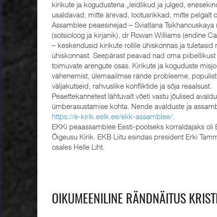
kirikute ja kogudustena „leidlikud ja julged, eneseki
usaldavad, mitte ärevad, lootusrikkad, mitte pelgalt 
Assamblee peaesinejad – Sviatlana Tsikhanouskaya (o
(sotsioloog ja kirjanik), dr Rowan Williams (endine 
– keskendusid kirikute rollile ühiskonnas ja tuletasid 
ühiskonnast. Seepärast peavad nad oma piibellikus
toimuvate arengute osas. Kirikute ja koguduste misj
vähenemist, ülemaailmse rände probleeme, populistli
väljakutseid, rahvuslike konfliktide ja sõja reaalsust.
Peaettekannetest lähtuvalt võeti vastu jõulised aval
ümberasustamise kohta. Nende avalduste ja assamblee
https://e-kirik.eelk.ee/ekk-assamblee/.
EKKi peaassamblee Eesti-poolseks korraldajaks oli EKK
Õigeusu Kirik. EKB Liitu esindas president Erki Tamm
osales Helle Liht.
OIKUMEENILINE RÄNDNÄITUS KRISTL