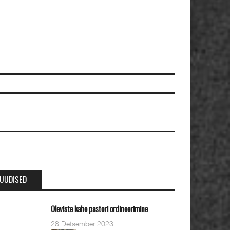
UUDISED
eviste kahe pastori ordineerimine
8 Detsember 2023