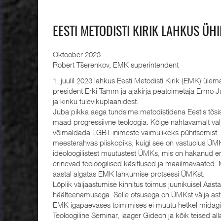
EESTI METODISTI KIRIK LAHKUS ÜH
Oktoober 2023
Robert Tšerenkov, EMK superintendent
1. juulil 2023 lahkus Eesti Metodisti Kirik (EMK) ül
president Erki Tamm ja ajakirja peatoimetaja Ermo 
ja kiriku tulevikuplaanidest.
Juba pikka aega tundsime metodistidena Eestis tõsi
maad progressiivne teoloogia. Kõige nähtavamalt väl
võimaldada LGBT-inimeste vaimulikeks pühitsemist. Nä
meesterahvas piiskopiks, kuigi see on vastuolus ÜMK 
ideoloogilistest muutustest ÜMKs, mis on hakanud enn
erinevad teoloogilised käsitlused ja maailmavaated. 
aastal algatas EMK lahkumise protsessi ÜMKst.
Lõplik väljaastumise kinnitus toimus juunikuisel Aast
häälteenamusega. Selle otsusega on ÜMKst välja ast
EMK igapäevases toimimises ei muutu hetkel midag
Teoloogiline Seminar, laager Gideon ja kõik teised al