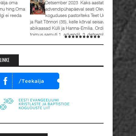
Detsember 2023 Kaks aastat tagasi, 1.
advendipühapäeval seati Oleviste
koguduses pastoriteks Teet Uuemõis (56)
 Rait Tõnnori (35), kelle kõrval seisavad ustavad
bikaasad Külli ja Hanna-Emilia. Ordineerimine
oimus samuti 1. advendil, 3. detsembril 2023.
umalateenistusel jutlustasid EKB...
LINKE