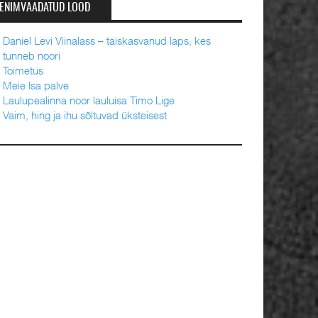
ENIMVAADATUD LOOD
Daniel Levi Viinalass – täiskasvanud laps, kes
tunneb noori
Toimetus
Meie Isa palve
Laulupealinna noor lauluisa Timo Lige
Vaim, hing ja ihu sõltuvad üksteisest