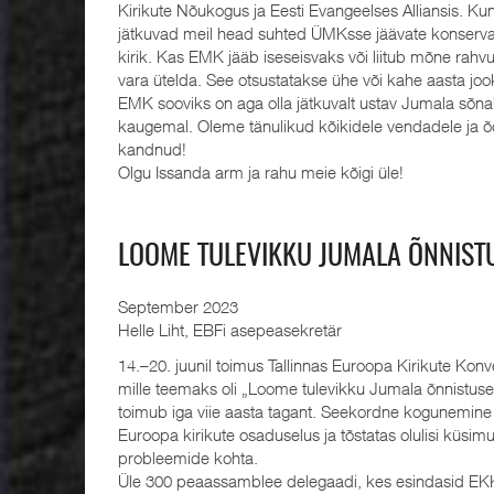
Kirikute Nõukogus ja Eesti Evangeelses Alliansis. Ku
jätkuvad meil head suhted ÜMKsse jäävate konservati
kirik. Kas EMK jääb iseseisvaks või liitub mõne rahvu
vara ütelda. See otsustatakse ühe või kahe aasta jook
EMK sooviks on aga olla jätkuvalt ustav Jumala sõna
kaugemal. Oleme tänulikud kõikidele vendadele ja õ
kandnud!
Olgu Issanda arm ja rahu meie kõigi üle!
LOOME TULEVIKKU JUMALA ÕNNIST
September 2023
Helle Liht, EBFi asepeasekretär
14.–20. juunil toimus Tallinnas Euroopa Kirikute Ko
mille teemaks oli „Loome tulevikku Jumala õnnistus
toimub iga viie aasta tagant. Seekordne kogunemine 
Euroopa kirikute osaduselus ja tõstatas olulisi küsim
probleemide kohta.
Üle 300 peaassamblee delegaadi, kes esindasid EKKi 