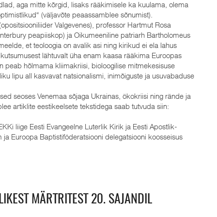
ndlad, aga mitte kõrgid, lisaks rääkimisele ka kuulama, olema
optimistlikud“ (väljavõte peaassamblee sõnumist).
positsiooniliider Valgevenes), professor Hartmut Rosa
Canterbury peapiiskop) ja Oikumeeniline patriarh Bartholomeus
meelde, et teoloogia on avalik asi ning kirikud ei ela lahus
t kutsumusest lähtuvalt üha enam kaasa rääkima Euroopas
on peab hõlmama kliimakriisi, bioloogilise mitmekesisuse
ku lipu all kasvavat natsionalismi, inimõiguste ja usuvabaduse
dused seoses Venemaa sõjaga Ukrainas, ökokriisi ning rände ja
 artiklite eestikeelsete tekstidega saab tutvuda siin:
i liige Eesti Evangeelne Luterlik Kirik ja Eesti Apostlik-
 ja Euroopa Baptistiföderatsiooni delegatsiooni koosseisus
IKEST MÄRTRITEST 20. SAJANDIL