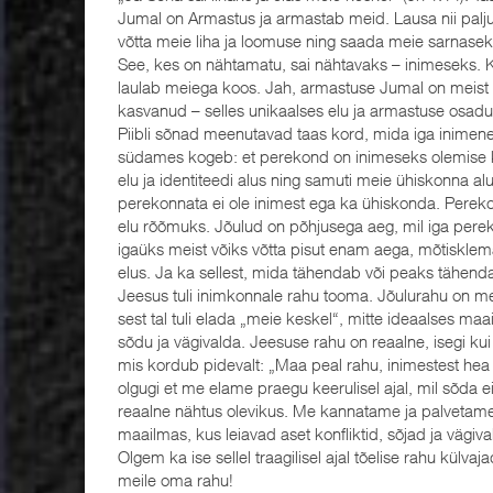
Jumal on Armastus ja armastab meid. Lausa nii palju
võtta meie liha ja loomuse ning saada meie sarnaseks
See, kes on nähtamatu, sai nähtavaks – inimeseks. 
laulab meiega koos. Jah, armastuse Jumal on meist
kasvanud – selles unikaalses elu ja armastuse osad
Piibli sõnad meenutavad taas kord, mida iga inimen
südames kogeb: et perekond on inimeseks olemise
elu ja identiteedi alus ning samuti meie ühiskonna a
perekonnata ei ole inimest ega ka ühiskonda. Pereko
elu rõõmuks. Jõulud on põhjusega aeg, mil iga per
igaüks meist võiks võtta pisut enam aega, mõtiskle
elus. Ja ka sellest, mida tähendab või peaks tähen
Jeesus tuli inimkonnale rahu tooma. Jõulurahu on mei
sest tal tuli elada „meie keskel“, mitte ideaalses m
sõdu ja vägivalda. Jeesuse rahu on reaalne, isegi kui
mis kordub pidevalt: „Maa peal rahu, inimestest hea 
olgugi et me elame praegu keerulisel ajal, mil sõda 
reaalne nähtus olevikus. Me kannatame ja palvetame
maailmas, kus leiavad aset konfliktid, sõjad ja vägiva
Olgem ka ise sellel traagilisel ajal tõelise rahu külv
meile oma rahu!