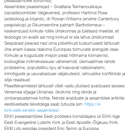
peaassamblee sõnumist).
Assamblee peaesinejad – Sviatlana Tsikhanouskaya
(opositsiooniliider Valgevenes), professor Hartmut Rosa
(sotsioloog ja kirjanik), dr Rowan Williams (endine Canterbury
peapiiskop) ja Oikumeeniline patriarh Bartholomeus –
keskendusid kirikute rollile ühiskonnas ja tuletasid meelde, et
teoloogia on avalik asi ning kirikud ei ela lahus ühiskonnast.
Seepärast peavad nad oma piibellikust kutsumusest lähtuvalt
üha enam kaasa rääkima Euroopas toimuvate arengute osas.
Kirikute ja koguduste misjon peab hõlmama kliimakriisi,
bioloogilise mitmekesisuse vähenemist, ülemaailmse rände
probleeme, populistliku lipu all kasvavat natsionalismi,
inimõiguste ja usuvabaduse väljakutseid, rahvuslike konfliktide ja
sõja reaalsust.
Peaettekannetest lähtuvalt võeti vastu jõulised avaldused seoses
Venemaa sõjaga Ukrainas, ökokriisi ning rände ja
ümberasustamise kohta. Nende avalduste ja assamblee artiklite
eestikeelsete tekstidega saab tutvuda siin:
https://e-
kirik.eelk.ee/ekk-assamblee/.
EKKi peaassamblee Eesti-poolseks korraldajaks oli EKKi liige
Eesti Evangeelne Luterlik Kirik ja Eesti Apostlik-Õigeusu Kirik.
EKB Liitu esindas president Erki Tamm ja Euroopa