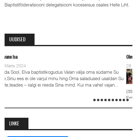
Baptistiföderatsiooni delegatsiooni koosseisus osales Helle Liht.
UUDISED
Oleviste kahe pastori ordineerimi
28 Detsember 2023
stikogudus Valan välja oma südame Su
Detsember 2023 Kaks
arjul minu hing.Oma saladused usaldan Su
advendipühapäeval s
 reeda Sina mind. Kui ma vahel vajan...
koguduses pastorite
(35), kelle kõrval seisavad 
Emilia. Ordineerimine toimus
detsembril 2023. Jumalateeni
LINKE