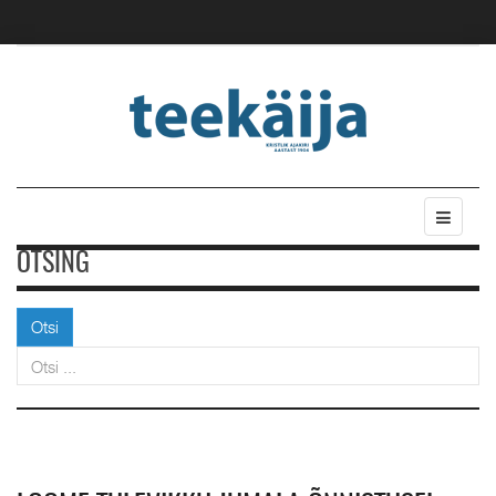
OTSING
Otsi
Otsi