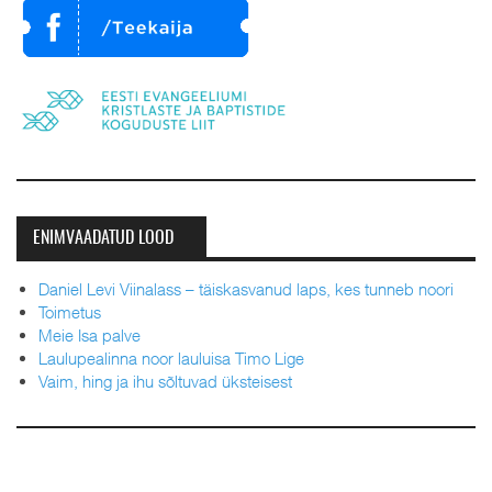
ENIMVAADATUD LOOD
Daniel Levi Viinalass – täiskasvanud laps, kes tunneb noori
Toimetus
Meie Isa palve
Laulupealinna noor lauluisa Timo Lige
Vaim, hing ja ihu sõltuvad üksteisest