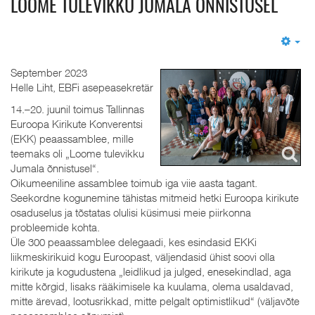
LOOME TULEVIKKU JUMALA ÕNNISTUSEL
Em
September 2023
Helle Liht, EBFi asepeasekretär
14.–20. juunil toimus Tallinnas
Euroopa Kirikute Konverentsi
(EKK) peaassamblee, mille
teemaks oli „Loome tulevikku
Jumala õnnistusel“.
Oikumeeniline assamblee toimub iga viie aasta tagant.
Seekordne kogunemine tähistas mitmeid hetki Euroopa kirikute
osaduselus ja tõstatas olulisi küsimusi meie piirkonna
probleemide kohta.
Üle 300 peaassamblee delegaadi, kes esindasid EKKi
liikmeskirikuid kogu Euroopast, väljendasid ühist soovi olla
kirikute ja kogudustena „leidlikud ja julged, enesekindlad, aga
mitte kõrgid, lisaks rääkimisele ka kuulama, olema usaldavad,
mitte ärevad, lootusrikkad, mitte pelgalt optimistlikud“ (väljavõte