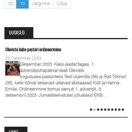
12
13
Järgmine
Lõpp
UUDISED
Oleviste kahe pastori ordineerimine
28 Detsember 2023
Detsember 2023 Kaks aastat tagasi, 1.
advendipühapäeval seati Oleviste
koguduses pastoriteks Teet Uuemõis (56) ja Rait Tõnnori
(35), kelle kõrval seisavad ustavad abikaasad Külli ja Hanna-
Emilia. Ordineerimine toimus samuti 1. advendil, 3.
detsembril 2023. Jumalateenistusel jutlustasid EKB...