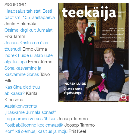
SISUKORD
Haapsalus tähistati Eesti
baptismi 135. aastapäeva
Jarita Rintamäki
Otsime kirglikult Jumalat!
Erki Tamm
Jeesus Kristus on üles
tõusnud!
Ermo Jürma
Indrek Luide üllatab uute
algatustega
Ermo Jürma
Sõna kasvamine ja
kasvamine Sõnas
Toivo
Pilli
Kas Sina oled truu
abikaasa?
Karita
Kibuspuu
Aastakonverents
„Kasvame Jumala sõnas!“
Lagunemine versus ühtsus
Joosep Tammo
Postbabüloonne keelemaastik
Joosep Tammo
Konflikti olemus, käsitlus ja mõju
Priit Keel