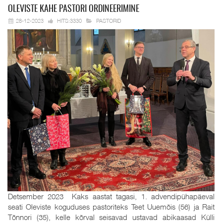
OLEVISTE KAHE
PASTORI ORDINEERIMINE
28-12-2023
HITS:3330
PASTORID
Detsember 2023 Kaks aastat tagasi, 1. advendipühapäeval
seati Oleviste koguduses pastoriteks Teet Uuemõis (56) ja Rait
Tõnnori (35), kelle kõrval seisavad ustavad abikaasad Külli