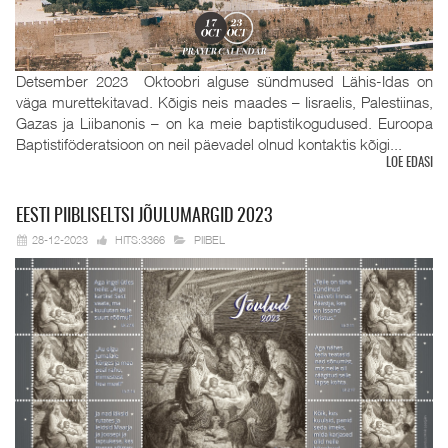
Detsember 2023 Oktoobri alguse sündmused Lähis-Idas on
väga murettekitavad. Kõigis neis maades – Iisraelis, Palestiinas,
Gazas ja Liibanonis – on ka meie baptistikogudused. Euroopa
Baptistiföderatsioon on neil päevadel olnud kontaktis kõigi...
LOE EDASI
EESTI
PIIBLISELTSI JÕULUMARGID 2023
28-12-2023
HITS:3366
PIIBEL