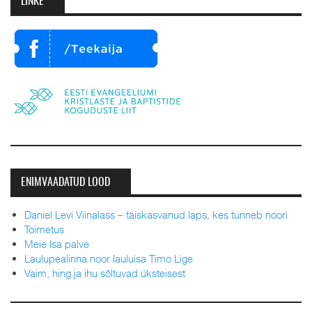
LINKE
ENIMVAADATUD LOOD
Daniel Levi Viinalass – täiskasvanud laps, kes tunneb noori
Toimetus
Meie Isa palve
Laulupealinna noor lauluisa Timo Lige
Vaim, hing ja ihu sõltuvad üksteisest