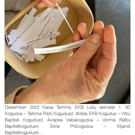
Detsember 2023 Kaisa Tamme, EKB Liidu sekretär 1. 3D
Kogudus ‒ Tallinna Piibli Kogudus2. Antsla EKB Kogudus ‒ Võru
Baptisti Kogudus3. Avispea Vabakogudus ‒ Vormsi Rälby
Baptistikogudus4. Eikla Priikogudus ‒ Viljandi
Baptistikogudus5...