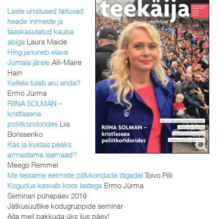
Laste unistused täituvad
heade inimeste ja
taaskasutatud kauba
abiga
Laura Maide
Hing januneb elava
Jumala järele
Aili-Maire
Hain
Kellele tuleb aru anda?
Ermo Jürma
RIINA SOLMAN –
kristlasena
poliitkoridorides
Liis
Borissenko
Kas ja kuidas peaks
armastama isamaad?
Meego Remmel
Me seisame eelmiste põlvkondade õlgadel
Toivo Pilli
Kogudus kasvab koos lastega
Ermo Jürma
Seminari pühapäev 2019
Jätkusuutlike kodugruppide seminar
Aita meil pakkuda üks ilus päev!