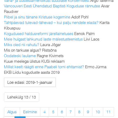
Vana- ja uustestamentlikust süüdlase kohtlemisest
Argo Tallerma
Vancouveri Eesti Ühendatud Baptisti Koguduse rännutee
Aivar
Raudver
Piibel ja sinu tänane Kristuse kogemine
Adolf Pohl
Tähtpäevad tulevad-lähevad – kui palju nendele elada?
Karita
Kibuspuu
Kogudused haldusreformi järellainetuses
Eenok Palm
Meie hulgast lahkunud laste mälestusteenistus
Liivi Laos
Miks oled nii rahutu?
Laura Jõgar
Mis on tarkuse algus? Ristsõna
Oodateski laulame
Ragne Kivimets
Kuue meelega ülistus KUSi reklaam
Millist keelt räägiti enne Paabeli torni ehitamist?
Ermo Jürma
EKB Liidu koguduste aasta 2019
Loe edasi: 2019-1-jaanuar
Lehekülg 13 / 13
Algus
Eelmine
4
5
6
7
8
9
10
11