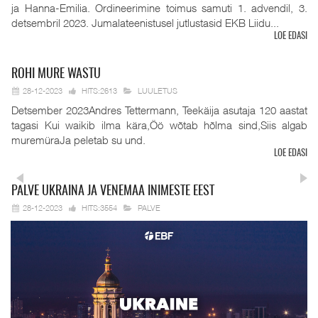
ja Hanna-Emilia. Ordineerimine toimus samuti 1. advendil, 3.
detsembril 2023. Jumalateenistusel jutlustasid EKB Liidu...
LOE EDASI
ROHI
MURE WASTU
28-12-2023
HITS:2613
LUULETUS
Detsember 2023Andres Tettermann, Teekäija asutaja 120 aastat
tagasi Kui waikib ilma kära,Öö wõtab hõlma sind,Siis algab
muremüraJa peletab su und.
LOE EDASI
PALVE
UKRAINA JA VENEMAA INIMESTE EEST
28-12-2023
HITS:3554
PALVE