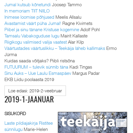
Jumal kutsub kõnetundi
Joosep Tammo
In memoriam TIIT NIILO
Inimese loomise põhjused
Meelis Allsalu
Avastamist väärt püha Jumal!
Ragne Kivimets
Piibel ja sinu tänane Kristuse kogemine
Adolf Pohl
Tamsalu Vabakoguduse lugu
Mairit Kallaste
Riigikogu valimised valija vaatest
Alar Kilp
Väärtustades väärtuslikku – Teekäija läheb kallimaks
Ermo
Jürma
Kuidas saada võitjaks? Piibli ristsõna
FUTUURUM – tulevik sünnib täna
Kadi Tingas
Sinu Auks – Uue Laulu Esmaspäev
Margus Padar
EKB Liidu poolaasta 2019
Loe edasi: 2019-2-veebruar
2019-1-JAANUAR
SISUKORD
Laste pildiajakirja Ristitee
sünnilugu
Marie-Helen