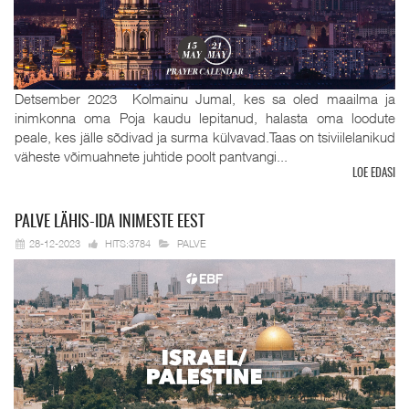
Detsember 2023 Kolmainu Jumal, kes sa oled maailma ja
inimkonna oma Poja kaudu lepitanud, halasta oma loodute
peale, kes jälle sõdivad ja surma külvavad.Taas on tsiviilelanikud
väheste võimuahnete juhtide poolt pantvangi...
LOE EDASI
PALVE
LÄHIS-IDA INIMESTE EEST
28-12-2023
HITS:3784
PALVE