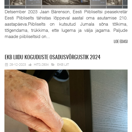
Detsember 2023 Jaan Bärenson, Eesti Piibliseltsi peasekretär
Eesti Piibliselts tähistas lõppeval aastal oma asutamise 210.
aastapäeva.Piibliselts on kutsutud Jumala sõna tõlkima,
tõlgendama, trükkima, ette lugema ja välja jagama. Paljude
maade piibliseltsid on...
LOE EDASI
EKB
LIIDU KOGUDUSTE OSADUSVÕRGUSTIK 2024
28-12-2023
HITS:2834
EKB LIIT