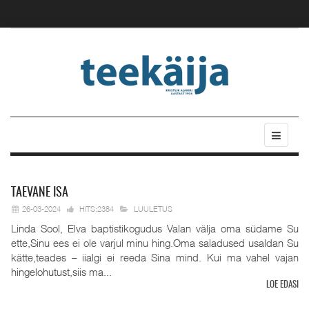
TAEVANE
ISA
26-03-2024
HITS:2384
LUULETUS
Linda Sool, Elva baptistikogudus Valan välja oma südame Su
ette,Sinu ees ei ole varjul minu hing.Oma saladused usaldan Su
kätte,teades – iialgi ei reeda Sina mind. Kui ma vahel vajan
hingelohutust,siis ma...
LOE EDASI