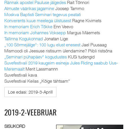
Rännak apostel Pauluse jälgedes
Rait Tõnnori
Almuste väärikas jagamine
Joosep Tammo
Moskva Baptisti Seminari tegevus peatati
Konverents kuue meelega ülistusest
Ragne Kivimets
In memoriam Erich Tõkke
Enn Veevo
In memoriam Johannes Voksepp
Margus Mäemets
Tallinna Kogukonnad
Jonatan Lige
„100 Sõrmejälge“: 100 lugu elust enesest
Jael Puusaag
Mismoodi oli Jeesuse ristisurm ülendamine? Piibli ristsõna
„Seminari pühapäev“ kogudustes
KUSi tudengid
Suvefestivali 2019 kaugeim esineja Jules Riding saabub Uus-
Meremaalt
Merit Lassmannn
Suvefestivali kava
Suvefestival Keilas „Kõige tähtsam“
Loe edasi: 2019-3-Aprill
2019-2-VEEBRUAR
SISUKORD