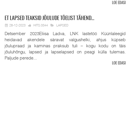
LOE EDASI
ET
LAPSED TEAKSID JÕULUDE TÕELIST TÄHEND…
28-12-2023
HITS:3344
LAPSED
Detsember 2023Eliisa Ladva, LNK lastetöö Küünlaleegid
heidavad akendele säravat valgushelki, ahjus küpseb
jõulupraad ja kaminas praksub tuli – kogu kodu on täis
jõuluhõngu, lapsed ja lapselapsed on peagi külla tulemas.
Paljude perede...
LOE EDASI