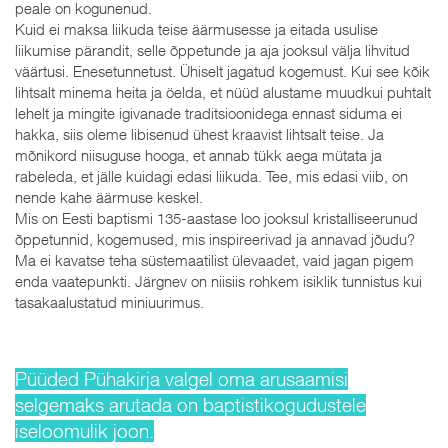
peale on kogunenud.
Kuid ei maksa liikuda teise äärmusesse ja eitada usulise
liikumise pärandit, selle õppetunde ja aja jooksul välja lihvitud
väärtusi. Enesetunnetust. Ühiselt jagatud kogemust. Kui see kõik
lihtsalt minema heita ja öelda, et nüüd alustame muudkui puhtalt
lehelt ja mingite igivanade traditsioonidega ennast siduma ei
hakka, siis oleme libisenud ühest kraavist lihtsalt teise. Ja
mõnikord niisuguse hooga, et annab tükk aega mütata ja
rabeleda, et jälle kuidagi edasi liikuda. Tee, mis edasi viib, on
nende kahe äärmuse keskel.
Mis on Eesti baptismi 135-aastase loo jooksul kristalliseerunud
õppetunnid, kogemused, mis inspireerivad ja annavad jõudu?
Ma ei kavatse teha süstemaatilist ülevaadet, vaid jagan pigem
enda vaatepunkti. Järgnev on niisiis rohkem isiklik tunnistus kui
tasakaalustatud miniuurimus.
Püüded Pühakirja valgel oma arusaamisi
selgemaks arutada on baptistikogudustele
iseloomulik joon.