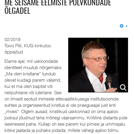
ME SEISAME EELMISTE PÕLVKONDADE
ÕLGADEL
Em
02/2019
Toivo Pilli, KUSi kirikuloo
õppejõud
Elame ajal, mil uskkondade
identiteet muutub nõrgemaks.
„Ma olen kristlane” tundub
olevat kuidagi parem väljend,
kui et ma olen baptist või
nelipühilane või luterlane. See
on ilmselt seotud inimeste ettevaatlikkusega institutsioonide
suhtes ja organiseeritud kristlus ei ole praegusajal just eriti
„moes“. Olgem ausad, kristlikud uskkonnad on oma ajaloo
jooksul jõudnud teha mõnegi väärsammu. Kriitiline distants pole
iseenesest paha. Küllap on see parem kui pimesi ja ummisjalu
kõike jaatada ja pühaks pidada, millele vähegi ajaloo tolmu