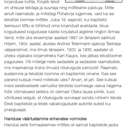
kirjanduse kohta. Kirjalik tekst
on ühtsuse tekitaja ja suunaja ning mõtteaine pakkuja. Mitte
ainult raamatute, ja mõistagi Pühakirja lugemise, vaid ka ise
tekstide loomise mõttes. Juba 19. sajandil, kui baptistid
tsensuuri tõttu ei tohtinud oma kirjandust avaldada, liikus
kogudusest kogudusse käsitsi kirjutatud algeline ringkiri Armas
Vend, mille üks eksemplar aastast 1897 on tänaseni säilinud.
Hiljem, 1904. aastal, alustas Andres Tetermann ajakirja Teekäija
väljaandmist, mis ilmub tänaseni. 1920. ja 1930. aastatel oli
üheks viljakaks kirjameheks Karl Kaups, kes jätkas tekstiloomet
paguluses. Või mõelge neile sadadele ja sadadele raamatutele,
mis masinakirja-trükis ilmusid nõukogude perioodil. Raamatu
austamine ja tekstide loomine on baptismile omane. Kas see
pärand kutsub meid millekski üles? Arvan, et jah. See kutsub
meid eestikeelsete vaimulike tekstide loomisega vaeva nägema.
Kõik võimalused selleks on olemas! Oleks lausa piinlik, kuid
võrdluses selgub, et nõukogude surveajal sündis rohkem tekste
Eesti baptistide ja teiste vabakoguduste autorite sulest kui
praegusajal.
Hariduse väärtustamine erinevates vormides
Haridus selle formaalsemas mõttes oli samuti baptistide jaoks