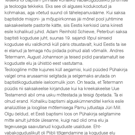
ja teoloogia tekkeks. Eks see oli alguses kodukootud ja
kohmakas, aga võetud suund oli tähelepanuväärne. Kui saksa
baptistide misjoni- ja mõjupiirkonnas jäi mõnel pool juhtimine
saksakeelsete pastorite kätte, siis Eestis kerkisid üsna kiiresti
esile kohalikud juhid. Adam Reinhold Schiewe, Peterburi saksa
baptisti koguduse juht, suunas 19. sajandi lõpul siinseid
koguduse elu valdkondi küll päris otsustavalt, kuid Eestis ta ise
ei elanud ja temaga nõu pidada polnud alati võimalik. Andres
Tetermann, August Johannson ja teised pidid paratamatult ise
koguduste elu ja ühistöö eest vastutama.
Teoloogiline mõte kujunes küll aegamisi, kuid püüded Pühakirja
valgel oma arusaamisi selgitada ja selgemaks arutada on
baptistikogudustele iseloomulik joon. On teada, et Tetermann
püüdis nii saksakeelse kirjanduse kui ka kreekakeelse Uue
Testamendi abil oma usku mõtestada ja teisigi õpetada. Ta ei
olnud erand. Kohaliku baptismi alguskümnenditel kerkis esile
analüütilise ja loogilise mõtlemisega Pärnu jutlustaja Jüri Mill.
Olgu öeldud, et Eesti baptismi loos on Pühakirja selgitamine
mitte ainult juhtide ülesanne, kuigi nad olid oma elu ja
tegevusega saavutanud koguduste usalduse. Eht-
vabakoguduslikult oli Piibli tõlgendamine ja koguduse elu