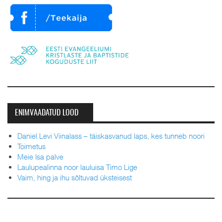
ENIMVAADATUD LOOD
Daniel Levi Viinalass – täiskasvanud laps, kes tunneb noori
Toimetus
Meie Isa palve
Laulupealinna noor lauluisa Timo Lige
Vaim, hing ja ihu sõltuvad üksteisest