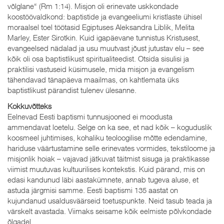
võlglane“ (Rm 1:14). Misjon oli erinevate uskkondade
koostöövaldkond: baptistide ja evangeeliumi kristlaste ühisel
moraalsel toel töötasid Egiptuses Aleksandra Liblik, Melita
Marley, Ester Sirotkin. Kuid igapäevane tunnistus Kristusest,
evangeelsed nädalad ja usu muutvast jõust jutustav elu – see
kõik oli osa baptistlikust spiritualiteedist. Otsida sisulisi ja
praktilisi vastuseid küsimusele, mida misjon ja evangelism
tähendavad tänapäeva maailmas, on kahtlemata üks
baptistlikust pärandist tulenev ülesanne.
Kokkuvõtteks
Eelnevad Eesti baptismi tunnusjooned ei moodusta
ammendavat loetelu. Selge on ka see, et nad kõik – koguduslik
koosmeel juhtimises, kohaliku teoloogilise mõtte edendamine,
hariduse väärtustamine selle erinevates vormides, tekstiloome ja
misjonlik hoiak – vajavad jätkuvat täitmist sisuga ja praktikasse
viimist muutuvas kultuurilises kontekstis. Kuid pärand, mis on
edasi kandunud läbi aastakümnete, annab tugeva aluse, et
astuda järgmisi samme. Eesti baptismi 135 aastat on
kujundanud usaldusväärseid toetuspunkte. Neid tasub teada ja
värskelt avastada. Viimaks seisame kõik eelmiste põlvkondade
õlgadel.