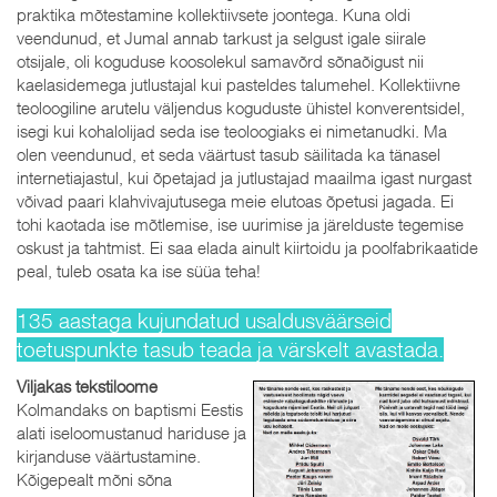
praktika mõtestamine kollektiivsete joontega. Kuna oldi
veendunud, et Jumal annab tarkust ja selgust igale siirale
otsijale, oli koguduse koosolekul samavõrd sõnaõigust nii
kaelasidemega jutlustajal kui pasteldes talumehel. Kollektiivne
teoloogiline arutelu väljendus koguduste ühistel konverentsidel,
isegi kui kohalolijad seda ise teoloogiaks ei nimetanudki. Ma
olen veendunud, et seda väärtust tasub säilitada ka tänasel
internetiajastul, kui õpetajad ja jutlustajad maailma igast nurgast
võivad paari klahvivajutusega meie elutoas õpetusi jagada. Ei
tohi kaotada ise mõtlemise, ise uurimise ja järelduste tegemise
oskust ja tahtmist. Ei saa elada ainult kiirtoidu ja poolfabrikaatide
peal, tuleb osata ka ise süüa teha!
135 aastaga kujundatud usaldusväärseid
toetuspunkte tasub teada ja värskelt avastada.
Viljakas tekstiloome
Kolmandaks on baptismi Eestis
alati iseloomustanud hariduse ja
kirjanduse väärtustamine.
Kõigepealt mõni sõna