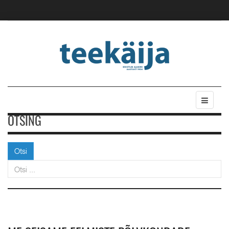
OTSING
Otsi
Otsi