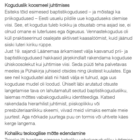
Koguduslik koosmeel juhtimises
Esiteks tõid esimesed baptistikogudused – ja mõistagi ka
priikogudused – Eesti usuelu pildile uue koguduseks olemise
viisi. See, et kogudus tuleb kokku ja otsustab oma asjad ise, ei
olnud omane ei luterluses ega õigeusus. Vennastekogudus oli
küll praktiseerinud osalejate aktiivset kaasalöömist, kuid jäänud
siiski luteri kiriku rüppe.
Just 19. sajandi Läänemaa ärkamisest välja kasvanud prii- ja
baptistikogudused hakkasid järjekindlalt rakendama koguduse
ühiskoosolekut kui juhtimise viisi. Seda püüti teha palvetavas
meeles ja Pühakirja juhiseid otsides ning üksteist kuulates. Ega
see neil kogudustel alati nii hästi välja ei tulnud, aga uus
koguduse mudel oli loodud. Ühiselt läbi arutatud otsuste
langetamise tava on lahutamatult seotud baptistikogudusliku,
laiemas mõttes vabakogudusliku identiteediga. Katsed
rakendada hierarhilist juhtimist, piiskoplikku või
presbüteriaanlikku skeemi, viivad meid viimaks eemale meie
juurtest. Aga nõrkade juurtega puu on tormis või uhtvete käes
kerge langema.
Kohaliku teoloogilise mõtte edendamine
Teiseks lõi baptism pinnase kohaliku vabakogudusliku juhtimise