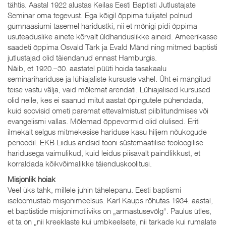
tähtis. Aastal 1922 alustas Keilas Eesti Baptisti Jutlustajate
Seminar oma tegevust. Ega kõigil õppima tulijatel polnud
gümnaasiumi tasemel haridustki, nii et mõnigi pidi õppima
usuteaduslike ainete kõrvalt üldhariduslikke aineid. Ameerikasse
saadeti õppima Osvald Tärk ja Evald Mänd ning mitmed baptisti
jutlustajad olid täiendanud ennast Hamburgis.
Näib, et 1920.–30. aastatel püüti hoida tasakaalu
seminarihariduse ja lühiajaliste kursuste vahel. Üht ei mängitud
teise vastu välja, vaid mõlemat arendati. Lühiajalised kursused
olid neile, kes ei saanud mitut aastat õpingutele pühendada,
kuid soovisid ometi paremat ettevalmistust piiblitundmises või
evangelismi vallas. Mõlemad õppevormid olid olulised. Eriti
ilmekalt selgus mitmekesise hariduse kasu hiljem nõukogude
perioodil: EKB Liidus andsid tooni süstemaatilise teoloogilise
haridusega vaimulikud, kuid leidus piisavalt paindlikkust, et
korraldada kõikvõimalikke täienduskoolitusi.
Misjonlik hoiak
Veel üks tahk, millele juhin tähelepanu. Eesti baptismi
iseloomustab misjonimeelsus. Karl Kaups rõhutas 1934. aastal,
et baptistide misjonimotiiviks on „armastusevõlg“. Paulus ütles,
et ta on „nii kreeklaste kui umbkeelsete, nii tarkade kui rumalate