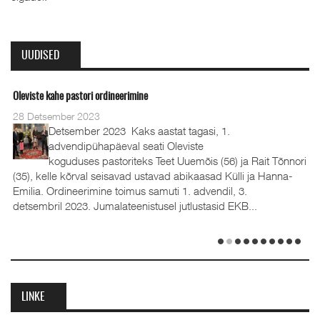
UUDISED
Oleviste kahe pastori ordineerimine
28 Detsember 2023
Detsember 2023 Kaks aastat tagasi, 1.
advendipühapäeval seati Oleviste
koguduses pastoriteks Teet Uuemõis (56) ja Rait Tõnnori
(35), kelle kõrval seisavad ustavad abikaasad Külli ja Hanna-
Emilia. Ordineerimine toimus samuti 1. advendil, 3.
detsembril 2023. Jumalateenistusel jutlustasid EKB...
LINKE