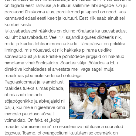
on tagada eesti rahvuse ja kultuuri säilimine läbi aegade. On ju
perekond ühiskonna alus, pereliikmed ja lapsed on need, kes
kannavad edasi eesti keelt ja kultuuri. Eesti riik saab ainult sel
kombel kesta.
Isikuvabadustest rääkides on oluline rõhutada ka usuvabadust
kui üht baasvabadust. Veel 17. sajandi alguses dikteeris riik,
mida ja kuidas tohtis inimene uskuda. Tänapäeval on poliitilisi
ilminguid, mis nõuavad, et riik hakkaks piirama usklike
sõnavabadust ja kus kristlike põhitõdede järgijaid on hakatud
nimetama vihakõnelejateks. Seadusi välja töötades ja EL-i
direktiive kohaldades ei arvestata meil väga sageli mujal
maailmas juba esile kerkinud ohtudega.
Pagulasteemast ja islamiohust
rääkides tuleks silmas pidada,
et riik saab toetada
sõjapõgenikke ja abivajajaid nii
palju, kui meie riigieelarve oma
inimeste puuduse kõrvalt
võimaldab. On fakt, et „kõigi
maade islamiseerimine“ on eksisteeriva nähtusena suunatud
tegevus. Teame, et evangeeliumi kuulutamise eesmärk on