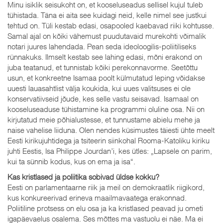
Minu isiklik seisukoht on, et kooseluseadus sellisel kujul tuleb
tühistada. Täna ei aita see kuidagi neid, kelle nimel see justkui
tehtud on. Tüli kestab edasi, osapooled kaebavad riiki kohtusse.
Samal ajal on kõiki vähemust puudutavaid murekohti võimalik
notari juures lahendada. Pean seda ideoloogilis-poliitiliseks
rünnakuks. Ilmselt kestab see lahing edasi, mõni erakond on
juba teatanud, et tunnistab kõiki perekonnavorme. Seetõttu
usun, et konkreetne Isamaa poolt külmutatud leping võidakse
uuesti lauasahtlist välja koukida, kui uues valitsuses ei ole
konservatiivseid jõude, kes selle vastu seisavad. Isamaal on
kooseluseaduse tühistamine ka programmi oluline osa. Nii on
kirjutatud meie põhialustesse, et tunnustame abielu mehe ja
naise vahelise liiduna. Olen nendes küsimustes täiesti ühte meelt
Eesti kirikujuhtidega ja tsiteerin siinkohal Rooma-Katoliku kiriku
juhti Eestis, Isa Philippe Jourdan’i, kes ütles: „Lapsele on parim,
kui ta sünnib kodus, kus on ema ja isa“.
Kas kristlased ja poliitika sobivad üldse kokku?
Eesti on parlamentaarne riik ja meil on demokraatlik riigikord,
kus konkureerivad erineva maailmavaatega erakonnad.
Poliitiline protsess on elu osa ja ka kristlased peavad ju ometi
igapäevaelus osalema. Ses mõttes ma vastuolu ei näe. Ma ei