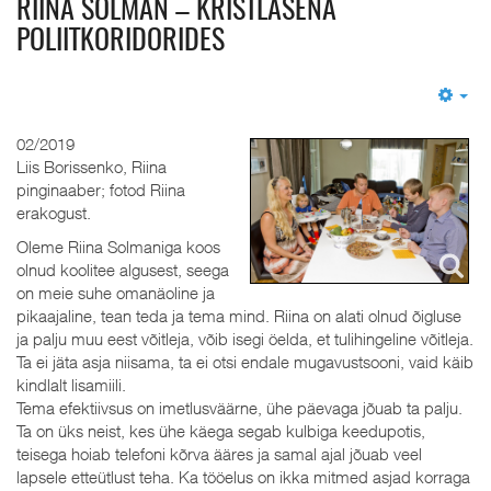
RIINA SOLMAN – KRISTLASENA
POLIITKORIDORIDES
Em
02/2019
Liis Borissenko, Riina
pinginaaber; fotod Riina
erakogust.
Oleme Riina Solmaniga koos
olnud koolitee algusest, seega
on meie suhe omanäoline ja
pikaajaline, tean teda ja tema mind. Riina on alati olnud õigluse
ja palju muu eest võitleja, võib isegi öelda, et tulihingeline võitleja.
Ta ei jäta asja niisama, ta ei otsi endale mugavustsooni, vaid käib
kindlalt lisamiili.
Tema efektiivsus on imetlusväärne, ühe päevaga jõuab ta palju.
Ta on üks neist, kes ühe käega segab kulbiga keedupotis,
teisega hoiab telefoni kõrva ääres ja samal ajal jõuab veel
lapsele etteütlust teha. Ka tööelus on ikka mitmed asjad korraga