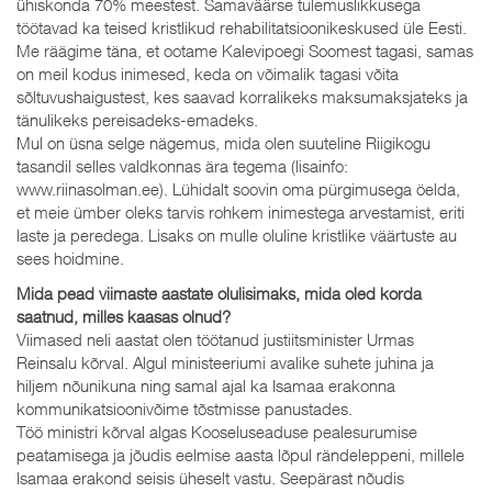
ühiskonda 70% meestest. Samaväärse tulemuslikkusega
töötavad ka teised kristlikud rehabilitatsioonikeskused üle Eesti.
Me räägime täna, et ootame Kalevipoegi Soomest tagasi, samas
on meil kodus inimesed, keda on võimalik tagasi võita
sõltuvushaigustest, kes saavad korralikeks maksumaksjateks ja
tänulikeks pereisadeks-emadeks.
Mul on üsna selge nägemus, mida olen suuteline Riigikogu
tasandil selles valdkonnas ära tegema (lisainfo:
www.riinasolman.ee). Lühidalt soovin oma pürgimusega öelda,
et meie ümber oleks tarvis rohkem inimestega arvestamist, eriti
laste ja peredega. Lisaks on mulle oluline kristlike väärtuste au
sees hoidmine.
Mida pead viimaste aastate olulisimaks, mida oled korda
saatnud, milles kaasas olnud?
Viimased neli aastat olen töötanud justiitsminister Urmas
Reinsalu kõrval. Algul ministeeriumi avalike suhete juhina ja
hiljem nõunikuna ning samal ajal ka Isamaa erakonna
kommunikatsioonivõime tõstmisse panustades.
Töö ministri kõrval algas Kooseluseaduse pealesurumise
peatamisega ja jõudis eelmise aasta lõpul rändeleppeni, millele
Isamaa erakond seisis üheselt vastu. Seepärast nõudis