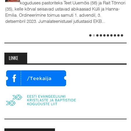
koguduses pastoriteks Teet Uuemõis (56) ja Rait Tõnnori
(35), kelle kõrval seisavad ustavad abikaasad Külli ja Hanna-
Emilia. Ordineerimine toimus samuti 1. advendil, 3.
detsembril 2023. Jumalateenistusel jutlustasid EKB...
LINKE