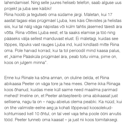
lahendamisel. Ning selle juures heliseb telefon, saab alguse uus
projekt ja juba see käibki!
Riina hoolib ja tegutseb oma südame järgi. Mäletan, kui 17
aastat tagasi elas prügimäel Ljuba, kes käis Olevistes ja helistas
siis, kui tal nälg väga näpistas või külm tahtis jäsemed täiesti ära
võtta. Riina võitles Ljuba eest, et ta saaks elamise ja töö ning
pääseks välja sellest manduvast elust. Ei mäletagi, kuidas see
lõppes, lõpuks vast rauges Ljuba ind, kuid kindlasti mitte Riina
oma. Pole harvad korrad, kui ta tol perioodil mind kaasa palus,
et „käime Pääsküla prügimäel ära, peab toitu viima, pime on,
koos on julgem minna”.
Enne kui Riinale ka sõna annan, on oluline öelda, et Riina
abikaasa Peeter on väga tore ja hea mees. Oleme ikka Riinaga
koos õhanud, kuidas meie küll saime need maailma parimad
mehed! Imeline on, et Peeter aktsepteerib oma abikaasat just
sellisena, nagu ta on – nagu abielus olema peabki. Ka nüüd, kui
on tihe valimiste-eelne aeg ja kohati lõppevad koosolekud-
kohtumised kell 10 õhtul, on tal veel vaja teha poole ööni arvutis
tööd. Peeter tunneb oma kaasat – ja just nii koos toimitaksegi.