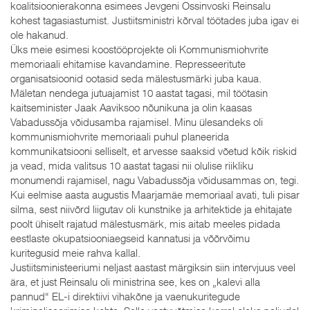
koalitsioonierakonna esimees Jevgeni Ossinvoski Reinsalu
kohest tagasiastumist. Justiitsministri kõrval töötades juba igav ei
ole hakanud.
Üks meie esimesi koostööprojekte oli Kommunismiohvrite
memoriaali ehitamise kavandamine. Represseeritute
organisatsioonid ootasid seda mälestusmärki juba kaua.
Mäletan nendega jutuajamist 10 aastat tagasi, mil töötasin
kaitseminister Jaak Aaviksoo nõunikuna ja olin kaasas
Vabadussõja võidusamba rajamisel. Minu ülesandeks oli
kommunismiohvrite memoriaali puhul planeerida
kommunikatsiooni selliselt, et arvesse saaksid võetud kõik riskid
ja vead, mida valitsus 10 aastat tagasi nii olulise riikliku
monumendi rajamisel, nagu Vabadussõja võidusammas on, tegi.
Kui eelmise aasta augustis Maarjamäe memoriaal avati, tuli pisar
silma, sest niivõrd liigutav oli kunstnike ja arhitektide ja ehitajate
poolt ühiselt rajatud mälestusmärk, mis aitab meeles pidada
eestlaste okupatsiooniaegseid kannatusi ja võõrvõimu
kuritegusid meie rahva kallal.
Justiitsministeeriumi neljast aastast märgiksin siin intervjuus veel
ära, et just Reinsalu oli ministrina see, kes on „kalevi alla
pannud“ EL-i direktiivi vihakõne ja vaenukuritegude