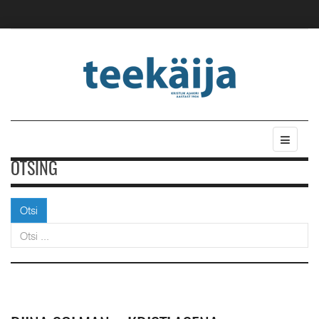
OTSING
Otsi
Otsi