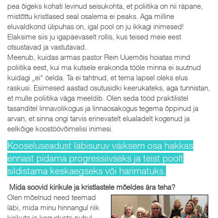
pea õigeks kohati levinud seisukohta, et poliitika on nii räpane,
mistõttu kristlased seal osalema ei peaks. Aga milline
eluvaldkond ülipuhas on, igal pool on ju ikkagi inimesed!
Elaksime siis ju igapäevaselt rollis, kus teised meie eest
otsustavad ja vastutavad.
Meenub, kuidas armas pastor Rein Uuemõis hoiatas mind
poliitika eest, kui ma kutsele erakonda tööle minna ei suutnud
kuidagi „ei“ öelda. Ta ei tahtnud, et tema lapsel oleks elus
raskusi. Esimesed aastad osutusidki keerukateks, aga tunnistan,
et mulle poliitika väga meeldib. Olen seda tööd praktilistel
tasanditel linnavolikogus ja linnaosakogus tegema õppinud ja
arvan, et sinna ongi tarvis erinevatelt elualadelt kogenud ja
eelkõige koostöövõimelisi inimesi.
Kooseluseadust läbisuruv väiksem osa hakkas
ennast pidama progressiivseks ja teist poolt
sildistama keskaegseks või harimatuks.
Mida soovid kirikule ja kristlastele mõeldes ära teha?
Olen mõelnud need teemad
läbi, mida minu hinnangul riik
kirikute ja koguduste puhul