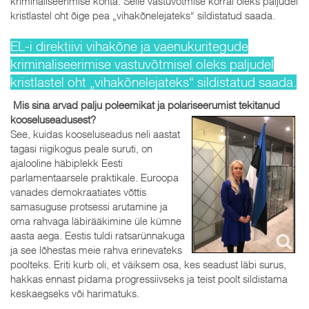
kriminaliseerimise kohta. Selle vastuvõtmise korral oleks paljudel
kristlastel oht õige pea „vihakõnelejateks“ sildistatud saada.
EL-i direktiivi vihakõne ja vaenukuritegude
kriminaliseerimise vastuvõtmisel oleks paljudel
kristlastel oht „vihakõnelejateks“ sildistatud saada.
Mis sina arvad palju poleemikat ja polariseerumist tekitanud
kooseluseadusest?
See, kuidas kooseluseadus neli aastat
tagasi riigikogus peale suruti, on
ajalooline häbiplekk Eesti
parlamentaarsele praktikale. Euroopa
vanades demokraatiates võttis
samasuguse protsessi arutamine ja
oma rahvaga läbirääkimine üle kümne
aasta aega. Eestis tuldi ratsarünnakuga
ja see lõhestas meie rahva erinevateks
poolteks. Eriti kurb oli, et väiksem osa, kes seadust läbi surus,
hakkas ennast pidama progressiivseks ja teist poolt sildistama
keskaegseks või harimatuks.