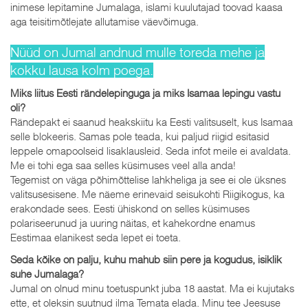
inimese lepitamine Jumalaga, islami kuulutajad toovad kaasa
aga teisitimõtlejate allutamise väevõimuga.
Nüüd on Jumal andnud mulle toreda mehe ja
kokku lausa kolm poega.
Miks liitus Eesti rändelepinguga ja miks Isamaa lepingu vastu
oli?
Rändepakt ei saanud heakskiitu ka Eesti valitsuselt, kus Isamaa
selle blokeeris. Samas pole teada, kui paljud riigid esitasid
leppele omapoolseid lisaklausleid. Seda infot meile ei avaldata.
Me ei tohi ega saa selles küsimuses veel alla anda!
Tegemist on väga põhimõttelise lahkheliga ja see ei ole üksnes
valitsusesisene. Me näeme erinevaid seisukohti Riigikogus, ka
erakondade sees. Eesti ühiskond on selles küsimuses
polariseerunud ja uuring näitas, et kahekordne enamus
Eestimaa elanikest seda lepet ei toeta.
Seda kõike on palju, kuhu mahub siin pere ja kogudus, isiklik
suhe Jumalaga?
Jumal on olnud minu toetuspunkt juba 18 aastat. Ma ei kujutaks
ette, et oleksin suutnud ilma Temata elada. Minu tee Jeesuse