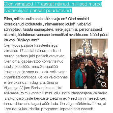
Olen viimased 17 aastat näinud, millised mured
hädasolijaid päriselt puudutavad.
Riina, milleks sulle seda kõike vaja on? Oled aastaid
korraldanud kodututele „Inimväärsed jõule!“, vabariigi
sünnipäevi, tasuta saunapäevi, riiete jagamisi, personaalseid
aitamisi, tõstatanud vaesuse temaatikat avalikkuses. Nüüd pürid
ka veel Riigikogusse?
Olen koos paljude kaasteelistega
viimased 17 aastat näinud, millised
mured hädasolijaid päriselt vaevavad.
Olen oma igapäevatöö kõrvalt teinud
sisulist koostööd linna Sotsiaaltöö
keskusega ja vaesuse vastu võitlevate
organisatsioonidega. Selles valdkonnas
ei tee üksinda midagi ära. Sinu ja
Viljamiga (Viljam Borissenko on Liisi
abikaasa, toim.) koos tuli minu ellu ühe südameasjana ka narko-
ja alkoholisõltlaste keskuste toetamine. Need on inimesed, kes
tahavad tavaellu tagasi pöörduda. On väga märkimisväärne, et
Lootuse Külas kristliku programmi lõpetanutest naaseb