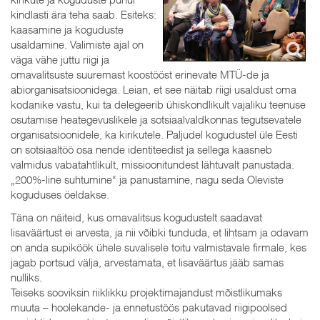
kindlasti ära teha saab. Esiteks:
kaasamine ja koguduste
usaldamine. Valimiste ajal on
väga vähe juttu riigi ja
omavalitsuste suuremast koostööst erinevate MTÜ-de ja
abiorganisatsioonidega. Leian, et see näitab riigi usaldust oma
kodanike vastu, kui ta delegeerib ühiskondlikult vajaliku teenuse
osutamise heategevuslikele ja sotsiaalvaldkonnas tegutsevatele
organisatsioonidele, ka kirikutele. Paljudel kogudustel üle Eesti
on sotsiaaltöö osa nende identiteedist ja sellega kaasneb
valmidus vabatahtlikult, missioonitundest lähtuvalt panustada.
„200%-line suhtumine“ ja panustamine, nagu seda Oleviste
koguduses öeldakse.
Täna on näiteid, kus omavalitsus kogudustelt saadavat
lisaväärtust ei arvesta, ja nii võibki tunduda, et lihtsam ja odavam
on anda supiköök ühele suvalisele toitu valmistavale firmale, kes
jagab portsud välja, arvestamata, et lisaväärtus jääb samas
nulliks.
Teiseks sooviksin riiklikku projektimajandust mõistlikumaks
muuta – hoolekande- ja ennetustöös pakutavad riigipoolsed