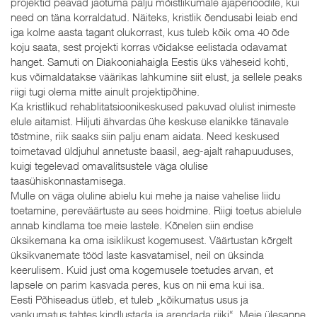
projektid peavad jaotuma palju mõistlikumale ajaperioodile, kui
need on täna korraldatud. Näiteks, kristlik õendusabi leiab end
iga kolme aasta tagant olukorrast, kus tuleb kõik oma 40 õde
koju saata, sest projekti korras võidakse eelistada odavamat
hanget. Samuti on Diakooniahaigla Eestis üks väheseid kohti,
kus võimaldatakse väärikas lahkumine siit elust, ja sellele peaks
riigi tugi olema mitte ainult projektipõhine.
Ka kristlikud rehablitatsioonikeskused pakuvad olulist inimeste
elule aitamist. Hiljuti ähvardas ühe keskuse elanikke tänavale
tõstmine, riik saaks siin palju enam aidata. Need keskused
toimetavad üldjuhul annetuste baasil, aeg-ajalt rahapuuduses,
kuigi tegelevad omavalitsustele väga olulise
taasühiskonnastamisega.
Mulle on väga oluline abielu kui mehe ja naise vahelise liidu
toetamine, pereväärtuste au sees hoidmine. Riigi toetus abielule
annab kindlama toe meie lastele. Kõnelen siin endise
üksikemana ka oma isiklikust kogemusest. Väärtustan kõrgelt
üksikvanemate tööd laste kasvatamisel, neil on üksinda
keerulisem. Kuid just oma kogemusele toetudes arvan, et
lapsele on parim kasvada peres, kus on nii ema kui isa.
Eesti Põhiseadus ütleb, et tuleb „kõikumatus usus ja
vankumatus tahtes kindlustada ja arendada riiki“. Meie ülesanne