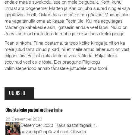
endale maale suvekodu, see on meie pelgupaik. Koht, kuhu
linnast ära põgeneme. Marten ja Karl on juba suured ning ei vaja
igapäevast hoolt, Oskar Jaak on päike mu päevas. Muidugi olen
ma väga tänulik oma abikaasa Peetri üle. Kui ma aegu tagasi
Marteniga kahekesi elasin, igatsesin endale veel lapsi. Nüüd on
Jumal andnud mulle toreda mehe ja kokku lausa kolm poega.
Pean siinkohal Riina peatama, ta teeb kõike kirega ja nii on ka
meie jutud täna olnud pikad, nii et meile antud leheruum on vast
pilgeni täis. Paljust oleks tahtnud veel rääkida. Paljut oleks
soovinud veel esile tõsta. Eks praegune Riigikogu
valimisteperiood annab tänastele juttudele oma tooni.
UUDISED
Oleviste kahe pastori ordineerimine
28 Detsember 2023
Detsember 2023 Kaks aastat tagasi, 1.
advendipühapäeval seati Oleviste