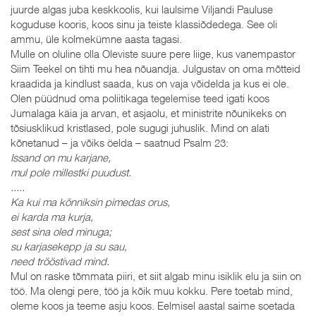
juurde algas juba keskkoolis, kui laulsime Viljandi Pauluse
koguduse kooris, koos sinu ja teiste klassiõdedega. See oli
ammu, üle kolmekümne aasta tagasi.
Mulle on oluline olla Oleviste suure pere liige, kus vanempastor
Siim Teekel on tihti mu hea nõuandja. Julgustav on oma mõtteid
kraadida ja kindlust saada, kus on vaja võidelda ja kus ei ole.
Olen püüdnud oma poliitikaga tegelemise teed igati koos
Jumalaga käia ja arvan, et asjaolu, et ministrite nõunikeks on
tõsiusklikud kristlased, pole sugugi juhuslik. Mind on alati
kõnetanud – ja võiks öelda – saatnud Psalm 23:
Issand on mu karjane,
mul pole millestki puudust.
.....
Ka kui ma kõnniksin pimedas orus,
ei karda ma kurja,
sest sina oled minuga;
su karjasekepp ja su sau,
need trööstivad mind.
Mul on raske tõmmata piiri, et siit algab minu isiklik elu ja siin on
töö. Ma olengi pere, töö ja kõik muu kokku. Pere toetab mind,
oleme koos ja teeme asju koos. Eelmisel aastal saime soetada