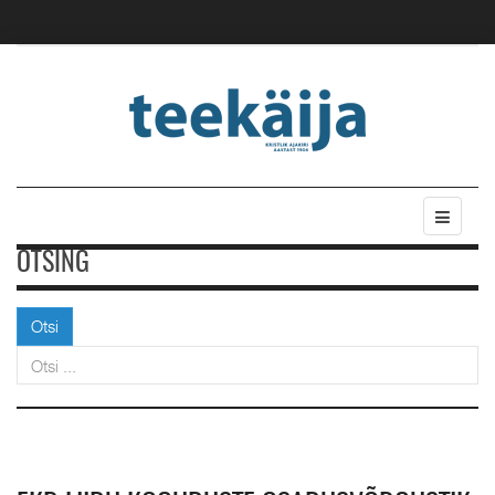
OTSING
Otsi
Otsi