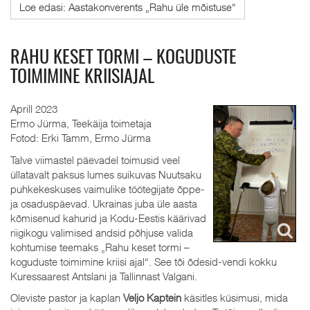
Loe edasi: Aastakonverents „Rahu üle mõistuse“
RAHU KESET TORMI – KOGUDUSTE
TOIMIMINE KRIISIAJAL
Aprill 2023
Ermo Jürma, Teekäija toimetaja
Fotod: Erki Tamm, Ermo Jürma
Talve viimastel päevadel toimusid veel
üllatavalt paksus lumes suikuvas Nuutsaku
puhkekeskuses vaimulike töötegijate õppe-
ja osaduspäevad. Ukrainas juba üle aasta
kõmisenud kahurid ja Kodu-Eestis käärivad
riigikogu valimised andsid põhjuse valida
kohtumise teemaks „Rahu keset tormi –
koguduste toimimine kriisi ajal“. See tõi õdesid-vendi kokku
Kuressaarest Antslani ja Tallinnast Valgani.
Oleviste pastor ja kaplan
Veljo Kaptein
käsitles küsimusi, mida