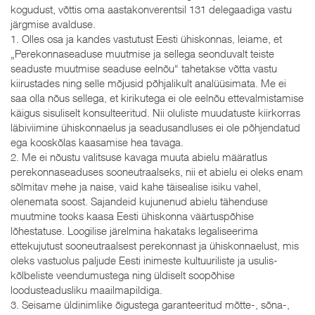
kogudust, võttis oma aastakonverentsil 131 delegaadiga vastu
järgmise avalduse.
1. Olles osa ja kandes vastutust Eesti ühiskonnas, leiame, et
„Perekonnaseaduse muutmise ja sellega seonduvalt teiste
seaduste muutmise seaduse eelnõu“ tahetakse võtta vastu
kiirustades ning selle mõjusid põhjalikult analüüsimata. Me ei
saa olla nõus sellega, et kirikutega ei ole eelnõu ettevalmistamise
käigus sisuliselt konsulteeritud. Nii oluliste muudatuste kiirkorras
läbiviimine ühiskonnaelus ja seadusandluses ei ole põhjendatud
ega kooskõlas kaasamise hea tavaga.
2. Me ei nõustu valitsuse kavaga muuta abielu määratlus
perekonnaseaduses sooneutraalseks, nii et abielu ei oleks enam
sõlmitav mehe ja naise, vaid kahe täisealise isiku vahel,
olenemata soost. Sajandeid kujunenud abielu tähenduse
muutmine tooks kaasa Eesti ühiskonna väärtuspõhise
lõhestatuse. Loogilise järelmina hakataks legaliseerima
ettekujutust sooneutraalsest perekonnast ja ühiskonnaelust, mis
oleks vastuolus paljude Eesti inimeste kultuuriliste ja usulis-
kõlbeliste veendumustega ning üldiselt soopõhise
loodusteadusliku maailmapildiga.
3. Seisame üldinimlike õigustega garanteeritud mõtte-, sõna-,