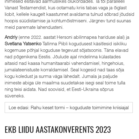
inimesed esitavad äärmuslikes olukordades. Ta tõi paralleeli
Vanast Testamendist, kus ootamatu kriis tabas vaga ja õiglast
Iiobit, kellele kaugelt kaastunnet avaldama tulnud sõbrad jõudsid
hoopis süüdistamise ja kohtumõistmiseni. Järgnev tund suunas
meid paremate lahendusteni.
Andriy
(enne 2022. aastat Hersoni abilinnapea hariduse alal) ja
Svetlana Yatsenko
Tallinna Piibli kogudusest käsitlesid isikliku
kogemuse põhjal koguduse tegevust sõjatsoonis. Täna elavad
nad põgenikena Eestis. Jõulude ajal rindelinna külastades
aitasid nad kaasa humanitaarabi vahendamisel, hingehoius,
jumalateenistuste korraldamisel. Seal kogesid nad taas sõja
kogu koledust ja surma väga lähedalt. Jumala ja paljude
inimeste abiga üle maailma suudetakse isegi seal toime tulla
ning teisi aidata. Nad soovisid, et Eesti-Ukraina sõprus
süveneks.
Loe edasi: Rahu keset tormi – koguduste toimimine kriisiajal
EKB LIIDU AASTAKONVERENTS 2023