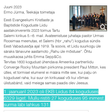
Juuni 2023
Ermo Jürma, Teekäija toimetaja
Eesti Evangeeliumi Kristlaste ja
Baptistide Koguduste Liidu
aastakonverents 2023 toimus Tartu
Salemi kirikus 5.–6. mail. Avateenistuse juhataja pastor Urmas
Roosimaa meenutas, et Salemi (hbr „rahu“) kogudus sündis
Eesti Vabadussõja ajal 1919. Ta soovis, et Liidu suurkogu üle
säraks tänavune aastamoto „Rahu üle mõistuse“. Õhtu
muusikaosa juhtis Emma Sepp&Co.
Tervitas 1600 kogudust ühendava Ameerika partnerliidu
Converge Rocky Mountain piirkonna president Paul Mitton, kes
ütles, et tormisel elumerel ei määra mitte see, kui palju on
kogudusel raha, kui suur on kirikusaal või kui võimas
ülistusbänd, vaid meiega samas paadis olev Jeesus.
1. jaanuaril 2023 oli EKB Liidus 84 koguduses
6329 liiget. Mullu ristiti 27 koguduses 95 inimest,
surma läbi lahkus 131.