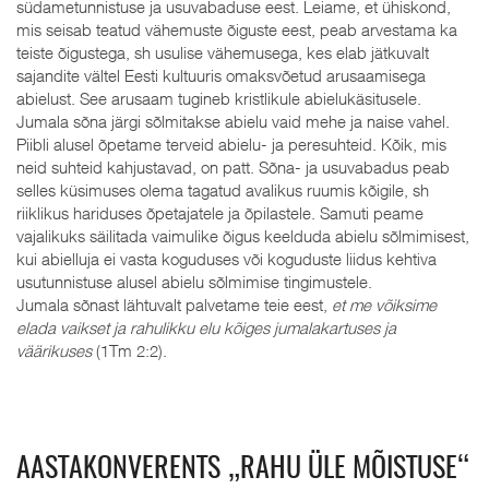
südametunnistuse ja usuvabaduse eest. Leiame, et ühiskond,
mis seisab teatud vähemuste õiguste eest, peab arvestama ka
teiste õigustega, sh usulise vähemusega, kes elab jätkuvalt
sajandite vältel Eesti kultuuris omaksvõetud arusaamisega
abielust. See arusaam tugineb kristlikule abielukäsitusele.
Jumala sõna järgi sõlmitakse abielu vaid mehe ja naise vahel.
Piibli alusel õpetame terveid abielu- ja peresuhteid. Kõik, mis
neid suhteid kahjustavad, on patt. Sõna- ja usuvabadus peab
selles küsimuses olema tagatud avalikus ruumis kõigile, sh
riiklikus hariduses õpetajatele ja õpilastele. Samuti peame
vajalikuks säilitada vaimulike õigus keelduda abielu sõlmimisest,
kui abielluja ei vasta koguduses või koguduste liidus kehtiva
usutunnistuse alusel abielu sõlmimise tingimustele.
Jumala sõnast lähtuvalt palvetame teie eest,
et me võiksime
elada vaikset ja rahulikku elu kõiges jumalakartuses ja
väärikuses
(1Tm 2:2).
AASTAKONVERENTS „RAHU ÜLE MÕISTUSE“