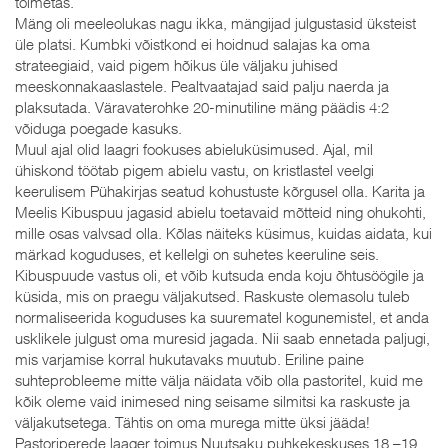
toimetas.
Mäng oli meeleolukas nagu ikka, mängijad julgustasid üksteist
üle platsi. Kumbki võistkond ei hoidnud salajas ka oma
strateegiaid, vaid pigem hõikus üle väljaku juhised
meeskonnakaaslastele. Pealtvaatajad said palju naerda ja
plaksutada. Väravaterohke 20-minutiline mäng päädis 4:2
võiduga poegade kasuks.
Muul ajal olid laagri fookuses abieluküsimused. Ajal, mil
ühiskond töötab pigem abielu vastu, on kristlastel veelgi
keerulisem Pühakirjas seatud kohustuste kõrgusel olla. Karita ja
Meelis Kibuspuu jagasid abielu toetavaid mõtteid ning ohukohti,
mille osas valvsad olla. Kõlas näiteks küsimus, kuidas aidata, kui
märkad koguduses, et kellelgi on suhetes keeruline seis.
Kibuspuude vastus oli, et võib kutsuda enda koju õhtusöögile ja
küsida, mis on praegu väljakutsed. Raskuste olemasolu tuleb
normaliseerida koguduses ka suurematel kogunemistel, et anda
usklikele julgust oma muresid jagada. Nii saab ennetada paljugi,
mis varjamise korral hukutavaks muutub. Eriline paine
suhteprobleeme mitte välja näidata võib olla pastoritel, kuid me
kõik oleme vaid inimesed ning seisame silmitsi ka raskuste ja
väljakutsetega. Tähtis on oma murega mitte üksi jääda!
Pastoriperede laager toimus Nuutsaku puhkekeskuses 18.–19.