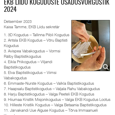
EKB LIIDU KOGUDUSTE OSADUSVÕRGUSTIK
2024
Detsember 2023
Kaisa Tamme, EKB Liidu sekretär
1. 3D Kogudus ‒ Tallinna Piibli Kogudus
2. Antsla EKB Kogudus ‒ Võru Baptisti
Kogudus
3. Avispea Vabakogudus ‒ Vormsi
Rälby Baptistikogudus
4. Eikla Priikogudus ‒ Viljandi
Baptistikogudus
5. Elva Baptistikogudus ‒ Viimsi
Vabakogudus
6. Emmaste-Nurste Kogudus ‒ Valkla Baptistikogudus
7. Haapsalu Baptistikogudus ‒ Valjala Rahu Vabakogudus
8. Harju Baptistikogudus ‒ Valga Peeteli EKB Kogudus
9. Hiiumaa Kristlik Misjonikogudus ‒ Valga EKB Kogudus Lootus
10. Hilleste Kristlik Kogudus ‒ Valga Betaania Baptistikogudus
11. Järvakandi Uue Alguse Kogudus ‒ Tõrva Immaanueli