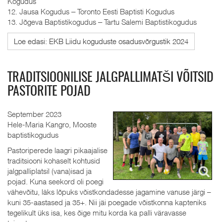
Kogudus
12. Jausa Kogudus ‒ Toronto Eesti Baptisti Kogudus
13. Jõgeva Baptistikogudus ‒ Tartu Salemi Baptistikogudus
Loe edasi: EKB Liidu koguduste osadusvõrgustik 2024
TRADITSIOONILISE JALGPALLIMATŠI VÕITSID
PASTORITE POJAD
September 2023
Hele-Maria Kangro, Mooste
baptistikogudus
Pastoriperede laagri pikaajalise
traditsiooni kohaselt kohtusid
jalgpalliplatsil (vana)isad ja
pojad. Kuna seekord oli poegi
vähevõitu, läks lõpuks võistkondadesse jagamine vanuse järgi –
kuni 35-aastased ja 35+. Nii jäi poegade võistkonna kapteniks
tegelikult üks isa, kes õige mitu korda ka palli väravasse