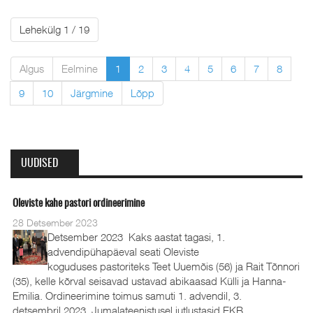
Lehekülg 1 / 19
Algus
Eelmine
1
2
3
4
5
6
7
8
9
10
Järgmine
Lõpp
UUDISED
Oleviste kahe pastori ordineerimine
28 Detsember 2023
Detsember 2023 Kaks aastat tagasi, 1.
advendipühapäeval seati Oleviste
koguduses pastoriteks Teet Uuemõis (56) ja Rait Tõnnori
(35), kelle kõrval seisavad ustavad abikaasad Külli ja Hanna-
Emilia. Ordineerimine toimus samuti 1. advendil, 3.
detsembril 2023. Jumalateenistusel jutlustasid EKB...