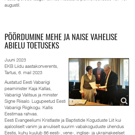
augustil.
PÖÖRDUMINE MEHE JA NAISE VAHELISE
ABIELU TOETUSEKS
Juuni 2023
EKB Liidu aastakonverents,
Tartus, 6. mail 2023
Austatud Eesti Vabariigi
peaminister Kaja Kallas,
Vabariigi Valitsus ja minister
Signe Riisalo. Lugupeetud Eesti
Vabariigi Riigikogu. Kallis
Eestimaa rahvas.
Eesti Evangeeliumi Kristlaste ja Baptistide Koguduste Liit kui
ajalooliselt vanim ja arvuliselt suurim vabakoguduste ühendus
Eestis, kuhu kuulub 86 eesti-, vene-, inglise- ja ukrainakeelset