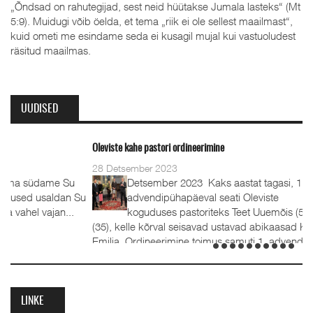
„Õndsad on rahutegijad, sest neid hüütakse Jumala lasteks“ (Mt
5:9). Muidugi võib öelda, et tema „riik ei ole sellest maailmast“,
kuid ometi me esindame seda ei kusagil mujal kui vastuoludest
räsitud maailmas.
UUDISED
Oleviste kahe pastori ordineerimine
28 Detsember 2023
Detsember 2023 Kaks aastat tagasi, 1.
advendipühapäeval seati Oleviste
koguduses pastoriteks Teet Uuemõis (56) ja Rait Tõnnori
(35), kelle kõrval seisavad ustavad abikaasad Külli ja Hanna-
Emilia. Ordineerimine toimus samuti 1. advendil, 3.
detsembril 2023. Jumalateenistusel jutlustasid EKB...