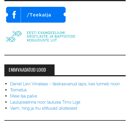
LINKE
ENIMVAADATUD LOOD
Daniel Levi Viinalass – täiskasvanud laps, kes tunneb noori
Toimetus
Meie Isa palve
Laulupealinna noor lauluisa Timo Lige
Vaim, hing ja ihu sõltuvad üksteisest