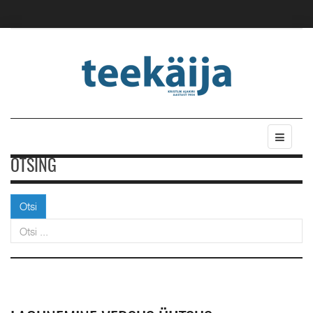
OTSING
Otsi
Otsi