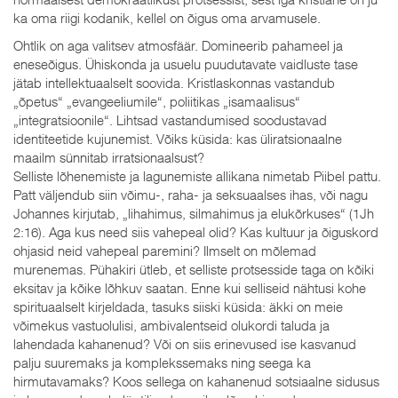
ka oma riigi kodanik, kellel on õigus oma arvamusele.
Ohtlik on aga valitsev atmosfäär. Domineerib pahameel ja
eneseõigus. Ühiskonda ja usuelu puudutavate vaidluste tase
jätab intellektuaalselt soovida. Kristlaskonnas vastandub
„õpetus“ „evangeeliumile“, poliitikas „isamaalisus“
„integratsioonile“. Lihtsad vastandumised soodustavad
identiteetide kujunemist. Võiks küsida: kas üliratsionaalne
maailm sünnitab irratsionaalsust?
Selliste lõhenemiste ja lagunemiste allikana nimetab Piibel pattu.
Patt väljendub siin võimu-, raha- ja seksuaalses ihas, või nagu
Johannes kirjutab, „lihahimus, silmahimus ja elukõrkuses“ (1Jh
2:16). Aga kus need siis vahepeal olid? Kas kultuur ja õiguskord
ohjasid neid vahepeal paremini? Ilmselt on mõlemad
murenemas. Pühakiri ütleb, et selliste protsesside taga on kõiki
eksitav ja kõike lõhkuv saatan. Enne kui selliseid nähtusi kohe
spirituaalselt kirjeldada, tasuks siiski küsida: äkki on meie
võimekus vastuolulisi, ambivalentseid olukordi taluda ja
lahendada kahanenud? Või on siis erinevused ise kasvanud
palju suuremaks ja komplekssemaks ning seega ka
hirmutavamaks? Koos sellega on kahanenud sotsiaalne sidusus