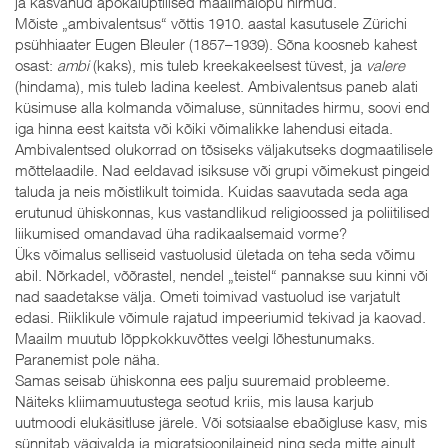
ja kasvanud apokalüptilised maailmalõpu hirmud.
Mõiste „ambivalentsus“ võttis 1910. aastal kasutusele Zürichi
psühhiaater Eugen Bleuler (1857–1939). Sõna koosneb kahest
osast:
ambi
(kaks), mis tuleb kreekakeelsest tüvest, ja
valere
(hindama), mis tuleb ladina keelest. Ambivalentsus paneb alati
küsimuse alla kolmanda võimaluse, sünnitades hirmu, soovi end
iga hinna eest kaitsta või kõiki võimalikke lahendusi eitada.
Ambivalentsed olukorrad on tõsiseks väljakutseks dogmaatilisele
mõttelaadile. Nad eeldavad isiksuse või grupi võimekust pingeid
taluda ja neis mõistlikult toimida. Kuidas saavutada seda aga
erutunud ühiskonnas, kus vastandlikud religioossed ja poliitilised
liikumised omandavad üha radikaalsemaid vorme?
Üks võimalus selliseid vastuolusid ületada on teha seda võimu
abil. Nõrkadel, võõrastel, nendel „teistel“ pannakse suu kinni või
nad saadetakse välja. Ometi toimivad vastuolud ise varjatult
edasi. Riiklikule võimule rajatud impeeriumid tekivad ja kaovad.
Maailm muutub lõppkokkuvõttes veelgi lõhestunumaks.
Paranemist pole näha.
Samas seisab ühiskonna ees palju suuremaid probleeme.
Näiteks kliimamuutustega seotud kriis, mis lausa karjub
uutmoodi elukäsitluse järele. Või sotsiaalse ebaõigluse kasv, mis
sünnitab vägivalda ja migratsioonilaineid ning seda mitte ainult