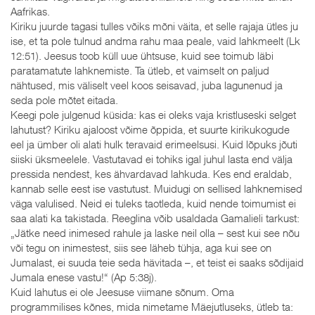
Aafrikas.
Kiriku juurde tagasi tulles võiks mõni väita, et selle rajaja ütles ju
ise, et ta pole tulnud andma rahu maa peale, vaid lahkmeelt (Lk
12:51). Jeesus toob küll uue ühtsuse, kuid see toimub läbi
paratamatute lahknemiste. Ta ütleb, et vaimselt on paljud
nähtused, mis väliselt veel koos seisavad, juba lagunenud ja
seda pole mõtet eitada.
Keegi pole julgenud küsida: kas ei oleks vaja kristluseski selget
lahutust? Kiriku ajaloost võime õppida, et suurte kirikukogude
eel ja ümber oli alati hulk teravaid erimeelsusi. Kuid lõpuks jõuti
siiski üksmeelele. Vastutavad ei tohiks igal juhul lasta end välja
pressida nendest, kes ähvardavad lahkuda. Kes end eraldab,
kannab selle eest ise vastutust. Muidugi on sellised lahknemised
väga valulised. Neid ei tuleks taotleda, kuid nende toimumist ei
saa alati ka takistada. Reeglina võib usaldada Gamalieli tarkust:
„Jätke need inimesed rahule ja laske neil olla – sest kui see nõu
või tegu on inimestest, siis see läheb tühja, aga kui see on
Jumalast, ei suuda teie seda hävitada –, et teist ei saaks sõdijaid
Jumala enese vastu!“ (Ap 5:38j).
Kuid lahutus ei ole Jeesuse viimane sõnum. Oma
programmilises kõnes, mida nimetame Mäejutluseks, ütleb ta: