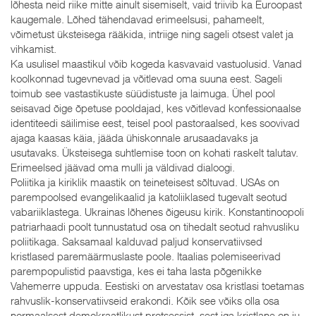
lõhesta neid riike mitte ainult sisemiselt, vaid triivib ka Euroopast
kaugemale. Lõhed tähendavad erimeelsusi, pahameelt,
võimetust üksteisega rääkida, intriige ning sageli otsest valet ja
vihkamist.
Ka usulisel maastikul võib kogeda kasvavaid vastuolusid. Vanad
koolkonnad tugevnevad ja võitlevad oma suuna eest. Sageli
toimub see vastastikuste süüdistuste ja laimuga. Ühel pool
seisavad õige õpetuse pooldajad, kes võitlevad konfessionaalse
identiteedi säilimise eest, teisel pool pastoraalsed, kes soovivad
ajaga kaasas käia, jääda ühiskonnale arusaadavaks ja
usutavaks. Üksteisega suhtlemise toon on kohati raskelt talutav.
Erimeelsed jäävad oma mulli ja väldivad dialoogi.
Poliitika ja kiriklik maastik on teineteisest sõltuvad. USAs on
parempoolsed evangelikaalid ja katoliiklased tugevalt seotud
vabariiklastega. Ukrainas lõhenes õigeusu kirik. Konstantinoopoli
patriarhaadi poolt tunnustatud osa on tihedalt seotud rahvusliku
poliitikaga. Saksamaal kalduvad paljud konservatiivsed
kristlased paremäärmuslaste poole. Itaalias polemiseerivad
parempopulistid paavstiga, kes ei taha lasta põgenikke
Vahemerre uppuda. Eestiski on arvestatav osa kristlasi toetamas
rahvuslik-konservatiivseid erakondi. Kõik see võiks olla osa
normaalsest demokraatlikust protsessist, sest iga kristlane on ju