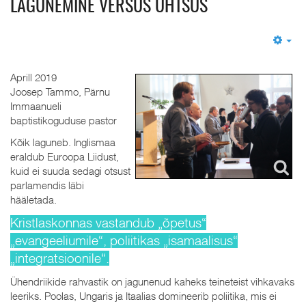
LAGUNEMINE VERSUS ÜHTSUS
Em
Aprill 2019
Joosep Tammo, Pärnu
Immaanueli
baptistikoguduse pastor
Kõik laguneb. Inglismaa
eraldub Euroopa Liidust,
kuid ei suuda sedagi otsust
parlamendis läbi
hääletada.
Kristlaskonnas vastandub „õpetus“
„evangeeliumile“, poliitikas „isamaalisus“
„integratsioonile“.
Ühendriikide rahvastik on jagunenud kaheks teineteist vihkavaks
leeriks. Poolas, Ungaris ja Itaalias domineerib poliitika, mis ei