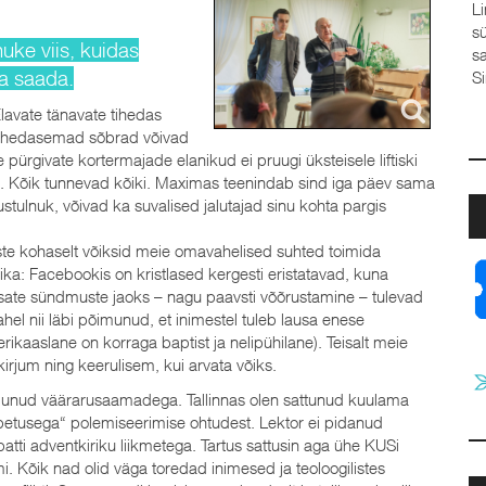
Linda Sool, Elva baptistik
südame Su ette,Sinu ees ei
uke viis, kuidas
saladused usaldan Su kätte,
a saada.
Sina mind. Kui ma vahel va
Elavate tänavate tihedas
 lähedasemad sõbrad võivad
ürgivate kortermajade elanikud ei pruugi üksteisele liftiski
pidi. Kõik tunnevad kõiki. Maximas teenindab sind iga päev sama
stulnuk, võivad ka suvalised jalutajad sinu kohta pargis
duste kohaselt võiksid meie omavahelised suhted toimida
aika: Facebookis on kristlased kergesti eristatavad, kuna
tsate sündmuste jaoks – nagu paavsti võõrustamine – tulevad
el nii läbi põimunud, et inimestel tuleb lausa enese
ikaaslane on korraga baptist ja nelipühilane). Teisalt meie
irjum ning keerulisem, kui arvata võiks.
urdunud väärarusaamadega. Tallinnas olen sattunud kuulama
õpetusega“ polemiseerimise ohtudest. Lektor ei pidanud
batti adventkiriku liikmetega. Tartus sattusin aga ühe KUSi
 Kõik nad olid väga toredad inimesed ja teoloogilistes