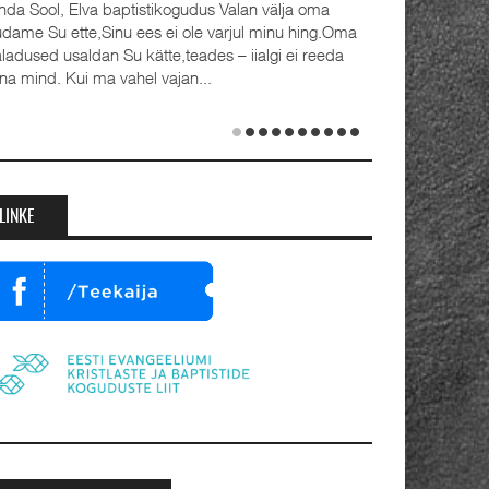
ogudus Valan välja oma
Detsember 2023 Kaks aastat taga
 ole varjul minu hing.Oma
advendipühapäeval seati Olevist
teades – iialgi ei reeda
koguduses pastoriteks Teet Uuem
jan...
ja Rait Tõnnori (35), kelle kõrval seisava
abikaasad Külli ja Hanna-Emilia. Ordine
toimus samuti 1. advendil, 3. detsembril
Jumalateenistusel jutlustasid EKB...
LINKE