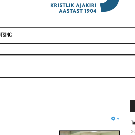
OTSING
Empty
Taevane Isa
26 Märts 2024