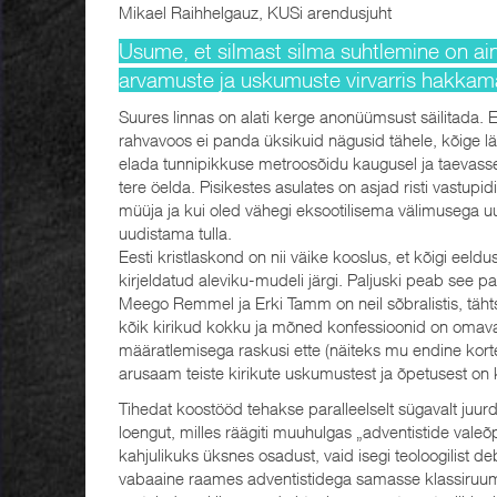
Mikael Raihhelgauz, KUSi arendusjuht
Usume, et silmast silma suhtlemine on ain
arvamuste ja uskumuste virvarris hakkam
Suures linnas on alati kerge anonüümsust säilitada. 
rahvavoos ei panda üksikuid nägusid tähele, kõige
elada tunnipikkuse metroosõidu kaugusel ja taevasse p
tere öelda. Pisikestes asulates on asjad risti vastu
müüja ja kui oled vähegi eksootilisema välimusega uu
uudistama tulla.
Eesti kristlaskond on nii väike kooslus, et kõigi eel
kirjeldatud aleviku-mudeli järgi. Paljuski peab see p
Meego Remmel ja Erki Tamm on neil sõbralistis, täh
kõik kirikud kokku ja mõned konfessioonid on omavah
määratlemisega raskusi ette (näiteks mu endine korter
arusaam teiste kirikute uskumustest ja õpetusest on k
Tihedat koostööd tehakse paralleelselt sügavalt ju
loengut, milles räägiti muuhulgas „adventistide vale
kahjulikuks üksnes osadust, vaid isegi teoloogilist de
vabaaine raames adventistidega samasse klassiruumi.