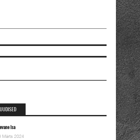
UUDISED
Oleviste kahe pastori ordineerimine
28 Detsember 2023