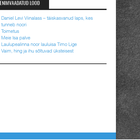
ENIMVAADATUD LOOD
Daniel Levi Viinalass – täiskasvanud laps, kes
tunneb noori
Toimetus
Meie Isa palve
Laulupealinna noor lauluisa Timo Lige
Vaim, hing ja ihu sõltuvad üksteisest