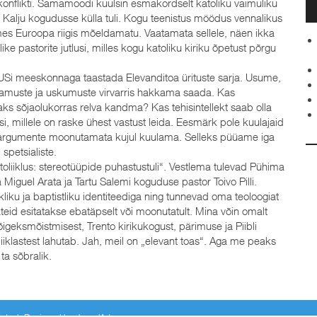
konflikti. Samamoodi kuulsin esmakordselt katoliku vaimuliku
n Kalju kogudusse külla tuli. Kogu teenistus möödus vennalikus
tmes Euroopa riigis mõeldamatu. Vaatamata sellele, näen ikka
e pastorite jutlusi, milles kogu katoliku kiriku õpetust põrgu
USi meeskonnaga taastada Elevanditoa ürituste sarja. Usume,
arvamuste ja uskumuste virvarris hakkama saada. Kas
aks sõjaolukorras relva kandma? Kas tehisintellekt saab olla
i, millele on raske ühest vastust leida. Eesmärk pole kuulajaid
e argumente moonutamata kujul kuulama. Selleks püüame iga
spetsialiste.
oliiklus: stereotüüpide puhastustuli“. Vestlema tulevad Pühima
 Miguel Arata ja Tartu Salemi koguduse pastor Toivo Pilli.
liku ja baptistliku identiteediga ning tunnevad oma teoloogiat
aateid esitatakse ebatäpselt või moonutatult. Mina võin omalt
 õigeksmõistmisest, Trento kirikukogust, pärimuse ja Piibli
iiklastest lahutab. Jah, meil on „elevant toas“. Aga me peaks
ta sõbralik.