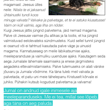
magamast. Jeesus ütles
neile:
Niisiis te ei jaksanud
ühtainustki tundi koos
minuga valvata? Valvake ja palvetage, et te ei satuks kiusatusse!
Vaim on küll valmis, aga liha on nõder.
Kuigi Jeesus jättis jüngrid palvetema, jäid nemad magama.
Palve oli Jeesuse vaimse jõu allikas ja ta lootis, et ka jüngrid
valmistuvad eelolevateks sündmusteks. Kuid sellel tunnil jüngrid
ei osanud või ei tahtnud kasutada palve väge ja uinusid
magama. Kannatuseaeg on meile läbikatsumise ajaks,
meeleparanduse ja vaimuliku uuenduse ajaks. Kasutagem seda
aega Jumalale lähemale saamiseks ja enese järgmisteks
aegadeks ettevalmistamiseks. Palve tulemuseks on alati värske
jõuvaru ja Jumala võidmine. Ka täna tuleb meil valvata ja
palvetada, et patu-uni meie tähelepanu Kristuselt kõrvale ei
juhiks. Pühakiri kutsub kogudust palvetama ja valvama!
Jumal on andnud igale inimesele aja
meeleparanduseks. Me ei tea, millal see lõpeb,
aga täna on aeg paluda.