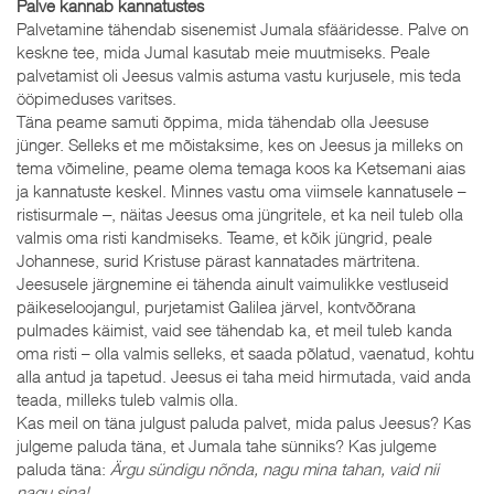
Palve kannab kannatustes
Palvetamine tähendab sisenemist Jumala sfääridesse. Palve on
keskne tee, mida Jumal kasutab meie muutmiseks. Peale
palvetamist oli Jeesus valmis astuma vastu kurjusele, mis teda
ööpimeduses varitses.
Täna peame samuti õppima, mida tähendab olla Jeesuse
jünger. Selleks et me mõistaksime, kes on Jeesus ja milleks on
tema võimeline, peame olema temaga koos ka Ketsemani aias
ja kannatuste keskel. Minnes vastu oma viimsele kannatusele –
ristisurmale ‒, näitas Jeesus oma jüngritele, et ka neil tuleb olla
valmis oma risti kandmiseks. Teame, et kõik jüngrid, peale
Johannese, surid Kristuse pärast kannatades märtritena.
Jeesusele järgnemine ei tähenda ainult vaimulikke vestluseid
päikeseloojangul, purjetamist Galilea järvel, kontvõõrana
pulmades käimist, vaid see tähendab ka, et meil tuleb kanda
oma risti – olla valmis selleks, et saada põlatud, vaenatud, kohtu
alla antud ja tapetud. Jeesus ei taha meid hirmutada, vaid anda
teada, milleks tuleb valmis olla.
Kas meil on täna julgust paluda palvet, mida palus Jeesus? Kas
julgeme paluda täna, et Jumala tahe sünniks? Kas julgeme
paluda täna:
Ärgu sündigu nõnda, nagu mina tahan, vaid nii
nagu sina!