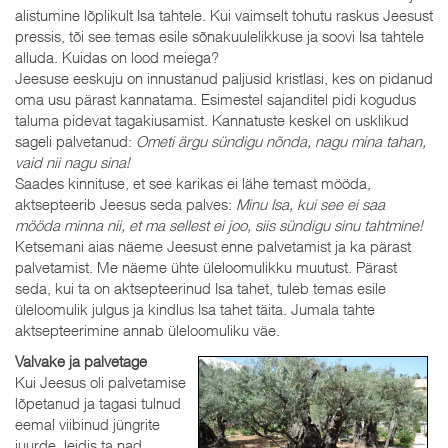
alistumine lõplikult Isa tahtele. Kui vaimselt tohutu raskus Jeesust
pressis, tõi see temas esile sõnakuulelikkuse ja soovi Isa tahtele
alluda. Kuidas on lood meiega?
Jeesuse eeskuju on innustanud paljusid kristlasi, kes on pidanud
oma usu pärast kannatama. Esimestel sajanditel pidi kogudus
taluma pidevat tagakiusamist. Kannatuste keskel on usklikud
sageli palvetanud:
Ometi ärgu sündigu nõnda, nagu mina tahan,
vaid nii nagu sina!
Saades kinnituse, et see karikas ei lähe temast mööda,
aktsepteerib Jeesus seda palves:
Minu Isa, kui see ei saa
mööda minna nii, et ma sellest ei joo, siis sündigu sinu tahtmine!
Ketsemani aias näeme Jeesust enne palvetamist ja ka pärast
palvetamist. Me näeme ühte üleloomulikku muutust. Pärast
seda, kui ta on aktsepteerinud Isa tahet, tuleb temas esile
üleloomulik julgus ja kindlus Isa tahet täita. Jumala tahte
aktsepteerimine annab üleloomuliku väe.
Valvake ja palvetage
Kui Jeesus oli palvetamise
lõpetanud ja tagasi tulnud
eemal viibinud jüngrite
juurde, leidis ta nad