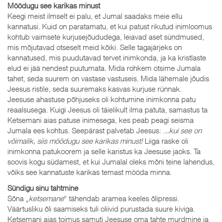
Möödugu see karikas minust
Keegi meist ilmselt ei palu, et Jumal saadaks meie ellu
kannatusi. Kuid on paratamatu, et kui patust rikutud inimloomus
kohtub vaimsete kurjusejõududega, leiavad aset sündmused,
mis mõjutavad otseselt meid kõiki. Selle tagajärjeks on
kannatused, mis puudutavad tervet inimkonda, ja ka kristlaste
elud ei jää nendest puutumata. Mida rohkem otsime Jumala
tahet, seda suurem on vastase vastuseis. Mida lähemale jõudis
Jeesus ristile, seda suuremaks kasvas kurjuse rünnak.
Jeesuse ahastuse põhjuseks oli kohtumine inimkonna patu
reaalsusega. Kuigi Jeesus oli täielikult ilma patuta, samastus ta
Ketsemani aias patuse inimesega, kes peab peagi seisma
Jumala ees kohtus. Seepärast palvetab Jeesus: .
..kui see on
võimalik, siis möödugu see karikas minust!
Liiga raske oli
inimkonna patukoorem ja selle karistus ka Jeesuse jaoks. Ta
soovis kogu südamest, et kui Jumalal oleks mõni teine lahendus,
võiks see kannatuste karikas temast mööda minna.
Sündigu sinu tahtmine
Sõna „
ketsemane
“ tähendab aramea keeles õlipressi.
Väärtusliku õli saamiseks tuli oliivid purustada suure kiviga.
Ketsemani aias toimus samuti Jeesuse oma tahte murdmine ja