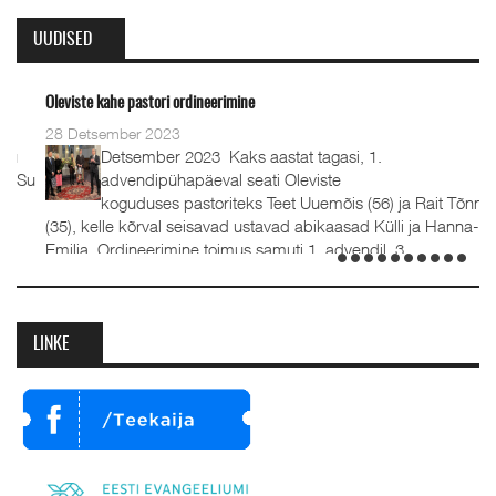
UUDISED
Oleviste kahe pastori ordineerimine
28 Detsember 2023
Detsember 2023 Kaks aastat tagasi, 1.
advendipühapäeval seati Oleviste
koguduses pastoriteks Teet Uuemõis (56) ja Rait Tõnnori
(35), kelle kõrval seisavad ustavad abikaasad Külli ja Hanna-
Emilia. Ordineerimine toimus samuti 1. advendil, 3.
detsembril 2023. Jumalateenistusel jutlustasid EKB...
LINKE