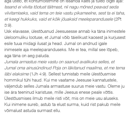
aga ütleb, et kohtumõistmine on Issanda käes ja tuleb õigel ajal:
Issand ei viivita tõotust täitmast, nii nagu mõned peavad seda
viivitamiseks, vaid tema on teie vastu pikameelne, sest ta ei taha,
et keegi hukkuks, vaid et kõik jõuaksid meeleparandusele
(2Pt
3:9).
Usk elavasse, ülestõusnud Jeesusesse annab ka täna inimestele
üleloomuliku lootuse, et Jumal võib täielikust kaosest ja kurjusest
esile tuua midagi ilusat ja head. Jumal on andnud igale
inimesele aja meeleparanduseks. Me ei tea, millal see lõpeb,
aga täna on aeg paluda.
Jumala armastus meie vastu on saanud avalikuks selles, et
Jumal oma ainusündinud Poja on läkitanud maailma, et me tema
läbi elaksime
(1Jh 4:9). Sellest tunnistab meile ülestõusmise
hommikul tühi haud. Kui me vaatame Jeesuse kannatustele,
väljendub selles Jumala armastuse suurus meie vastu. Oleme ju
ise ära teeninud karistuse, mille Jeesus enese peale võttis.
Ülestõusmises ilmub meile risti võit, mis on meie usu aluseks.
Kui inimene sureb, astub ta elust surma, kuid rist pakub meile
võimalust astuda surmast ellu.