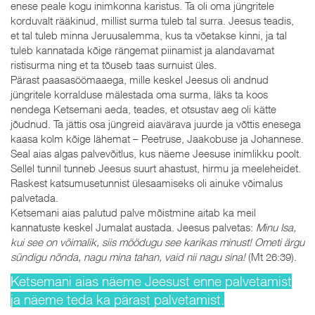
enese peale kogu inimkonna karistus. Ta oli oma jüngritele
korduvalt rääkinud, millist surma tuleb tal surra. Jeesus teadis,
et tal tuleb minna Jeruusalemma, kus ta võetakse kinni, ja tal
tuleb kannatada kõige rängemat piinamist ja alandavamat
ristisurma ning et ta tõuseb taas surnuist üles.
Pärast paasasöömaaega, mille keskel Jeesus oli andnud
jüngritele korralduse mälestada oma surma, läks ta koos
nendega Ketsemani aeda, teades, et otsustav aeg oli kätte
jõudnud. Ta jättis osa jüngreid aiavärava juurde ja võttis enesega
kaasa kolm kõige lähemat – Peetruse, Jaakobuse ja Johannese.
Seal aias algas palvevõitlus, kus näeme Jeesuse inimlikku poolt.
Sellel tunnil tunneb Jeesus suurt ahastust, hirmu ja meeleheidet.
Raskest katsumusetunnist ülesaamiseks oli ainuke võimalus
palvetada.
Ketsemani aias palutud palve mõistmine aitab ka meil
kannatuste keskel Jumalat austada. Jeesus palvetas:
Minu Isa,
kui see on võimalik, siis möödugu see karikas minust! Ometi ärgu
sündigu nõnda, nagu mina tahan, vaid nii nagu sina!
(Mt 26:39).
Ketsemani aias näeme Jeesust enne palvetamist
ja näeme teda ka pärast palvetamist.