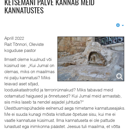
KETSEMANI PALVE KANNAB MEID
KANNATUSTES
Em
Aprill 2022
Rait Tõnnori, Oleviste
koguduse pastor
Ilmselt oleme kuulnud või
küsinud ise: „Kui Jumal on
olemas, miks on maailmas
nii palju kannatusi? Miks
leiavad aset sõjad,
looduskatastroofid ja terrorirünnakud? Miks tabavad meid
ootamatud haigused ja õnnetused? Kui Jumal meid armastab,
siis miks laseb ta nendel asjadel juhtuda?“
Ülestõusmispühadele eelnenud aega nimetame kannatuseajaks.
Me ei suuda kunagi mõista kristluse õpetuse sisu, kui me ei
vaatle kannatuse küsimust. Ilma kannatuseta ei ole pattude
lunastust ega inimkonna päästet. Jeesus tuli maailma, et võtta