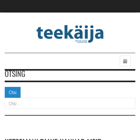
OTSING
Otsi
Otsi