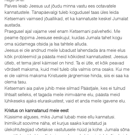
Palves leiab Jeesus uut jõudu minna vastu ees ootavatele
kannatustele. Tänapäevalgi tuleb kogudusel taas üles leida
Ketsemani vaimsed jõuallikad, et ka kannatuste keskel Jumalat
austada.
Praegusel ajal vajame veel enam Ketsemani palvehetki. Me
peame õppima Jeesuse eeskujul, kuidas Jumala tahet kogu
oma südamega otsida ja Isa tahtele alluda.
Jeesus ei ole andnud meile lubadust lahendada ära meie elus
kõik probleemid ja päästa meid kõikidest kannatustest. Jeesus
ütleb, et tema järel käimisel on hind. Ta ei ütle, et kõik peavad
võrdselt maksma, kuid meil tuleb olla valmis oma osaks. Kui me
ei ole valmis maksma Kristusele järgnemise hinda, siis ei saa ka
olema tasu.
Ketsemani aia palve juhib meie silmad Päästjale, kes ei tulnud
lihtsalt selleks, et tagada meile inimväärne elu, päästa meid
lühikeseks ajaks eluraskustest, vaid et anda meile igavene elu.
Kristus on kannatanud meie eest
Küsisime alguses, miks Jumal lubab meie ellu kannatusi.
Inimlikult soovime näha, et kurjus saaks karistatud ja
ülekohtutegijad võetakse vastutusele nüüd ja kohe. Jumala sõna