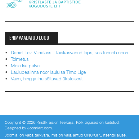
ENIMVAADATUD LOOD
Daniel Levi Viinalass – täiskasvanud laps, kes tunneb noori
Toimetus
Meie Isa palve
Laulupealinna noor lauluisa Timo Lige
Vaim, hing ja ihu sõltuvad üksteisest