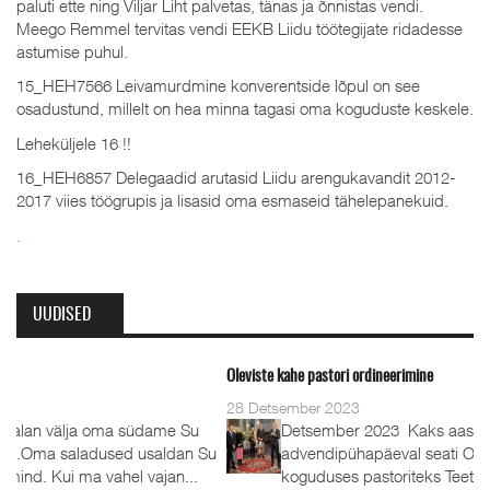
paluti ette ning Viljar Liht palvetas, tänas ja õnnistas vendi.
Meego Remmel tervitas vendi EEKB Liidu töötegijate ridadesse
astumise puhul.
15_HEH7566 Leivamurdmine konverentside lõpul on see
osadustund, millelt on hea minna tagasi oma koguduste keskele.
Leheküljele 16 !!
16_HEH6857 Delegaadid arutasid Liidu arengukavandit 2012-
2017 viies töögrupis ja lisasid oma esmaseid tähelepanekuid.
.
UUDISED
Oleviste kahe pastori ordineerimine
28 Detsember 2023
Detsember 2023 Kaks aastat tagasi, 1.
advendipühapäeval seati Oleviste
koguduses pastoriteks Teet Uuemõis (56) ja Rait Tõnnori