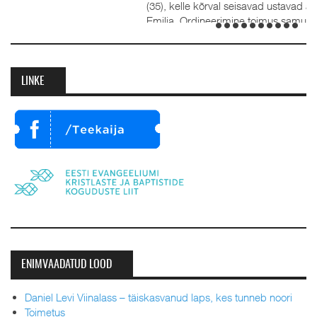
(35), kelle kõrval seisavad ustavad abikaasad Külli ja Hanna-
Emilia. Ordineerimine toimus samuti 1. advendil, 3.
detsembril 2023. Jumalateenistusel jutlustasid EKB...
LINKE
ENIMVAADATUD LOOD