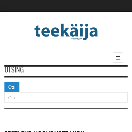
OTSING
Otsi
Otsi