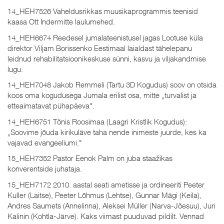
14_HEH7526 Vaheldusrikkas muusikaprogrammis teenisid
kaasa Ott Indermitte laulumehed.
14_HEH6674 Reedesel jumalateenistusel jagas Lootuse küla
direktor Viljam Borissenko Eestimaal laialdast tähelepanu
leidnud rehabilitatsioonikeskuse sünni, kasvu ja viljakandmise
lugu.
14_HEH7048 Jakob Remmeli (Tartu 3D Kogudus) soov on otsida
koos oma kogudusega Jumala erilist osa, mitte „turvalist ja
etteaimatavat pühapäeva".
14_HEH6751 Tõnis Roosimaa (Laagri Kristlik Kogudus):
„Soovime jõuda kirikuläve taha nende inimeste juurde, kes ka
vajavad evangeeliumi."
15_HEH7352 Pastor Eenok Palm on juba staažikas
konverentside juhataja.
15_HEH7172 2010. aastal seati ametisse ja ordineeriti Peeter
Kuller (Laitse), Peeter Lõhmus (Lehtse), Gunnar Mägi (Keila),
Andres Saumets (Annelinna), Aleksei Müller (Narva-Jõesuu), Juri
Kalinin (Kohtla-Järve). Kaks viimast puuduvad pildilt. Vennad