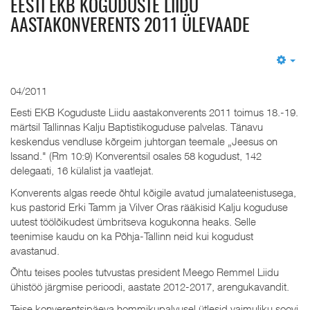
EESTI EKB KOGUDUSTE LIIDU
AASTAKONVERENTS 2011 ÜLEVAADE
Em
04/2011
Eesti EKB Koguduste Liidu aastakonverents 2011 toimus 18.-19.
märtsil Tallinnas Kalju Baptistikoguduse palvelas. Tänavu
keskendus vendluse kõrgeim juhtorgan teemale „Jeesus on
Issand." (Rm 10:9) Konverentsil osales 58 kogudust, 142
delegaati, 16 külalist ja vaatlejat.
Konverents algas reede õhtul kõigile avatud jumalateenistusega,
kus pastorid Erki Tamm ja Vilver Oras rääkisid Kalju koguduse
uutest töölõikudest ümbritseva kogukonna heaks. Selle
teenimise kaudu on ka Põhja-Tallinn neid kui kogudust
avastanud.
Õhtu teises pooles tutvustas president Meego Remmel Liidu
ühistöö järgmise perioodi, aastate 2012-2017, arengukavandit.
Teise konverentsipäeva hommikupalvusel ütlesid vaimuliku soovi