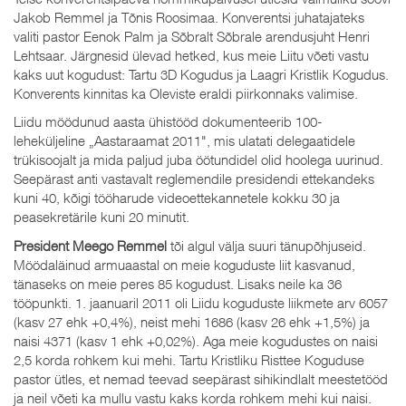
Jakob Remmel ja Tõnis Roosimaa. Konverentsi juhatajateks
valiti pastor Eenok Palm ja Sõbralt Sõbrale arendusjuht Henri
Lehtsaar. Järgnesid ülevad hetked, kus meie Liitu võeti vastu
kaks uut kogudust: Tartu 3D Kogudus ja Laagri Kristlik Kogudus.
Konverents kinnitas ka Oleviste eraldi piirkonnaks valimise.
Liidu möödunud aasta ühistööd dokumenteerib 100-
leheküljeline „Aastaraamat 2011", mis ulatati delegaatidele
trükisoojalt ja mida paljud juba öötundidel olid hoolega uurinud.
Seepärast anti vastavalt reglemendile presidendi ettekandeks
kuni 40, kõigi tööharude videoettekannetele kokku 30 ja
peasekretärile kuni 20 minutit.
President Meego Remmel
tõi algul välja suuri tänupõhjuseid.
Möödaläinud armuaastal on meie koguduste liit kasvanud,
tänaseks on meie peres 85 kogudust. Lisaks neile ka 36
tööpunkti. 1. jaanuaril 2011 oli Liidu koguduste liikmete arv 6057
(kasv 27 ehk +0,4%), neist mehi 1686 (kasv 26 ehk +1,5%) ja
naisi 4371 (kasv 1 ehk +0,02%). Aga meie kogudustes on naisi
2,5 korda rohkem kui mehi. Tartu Kristliku Risttee Koguduse
pastor ütles, et nemad teevad seepärast sihikindlalt meestetööd
ja neil võeti ka mullu vastu kaks korda rohkem mehi kui naisi.