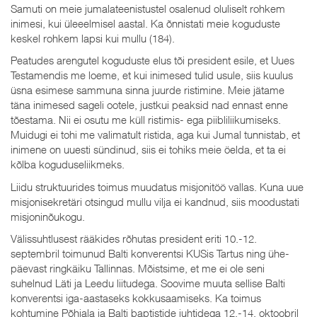
Samuti on meie jumalateenistustel osalenud oluliselt rohkem
inimesi, kui üleeelmisel aastal. Ka õnnistati meie koguduste
keskel rohkem lapsi kui mullu (184).
Peatudes arengutel koguduste elus tõi president esile, et Uues
Testamendis me loeme, et kui inimesed tulid usule, siis kuulus
üsna esimese sammuna sinna juurde ristimine. Meie jätame
täna inimesed sageli ootele, justkui peaksid nad ennast enne
tõestama. Nii ei osutu me küll ristimis- ega piibliliikumiseks.
Muidugi ei tohi me valimatult ristida, aga kui Jumal tunnistab, et
inimene on uuesti sündinud, siis ei tohiks meie öelda, et ta ei
kõlba koguduseliikmeks.
Liidu struktuurides toimus muudatus misjonitöö vallas. Kuna uue
misjonisekretäri otsingud mullu vilja ei kandnud, siis moodustati
misjoninõukogu.
Välissuhtlusest rääkides rõhutas president eriti 10.-12.
septembril toimunud Balti konverentsi KUSis Tartus ning ühe-
päevast ringkäiku Tallinnas. Mõistsime, et me ei ole seni
suhelnud Läti ja Leedu liitudega. Soovime muuta sellise Balti
konverentsi iga-aastaseks kokkusaamiseks. Ka toimus
kohtumine Põhjala ja Balti baptistide juhtidega 12.-14. oktoobril