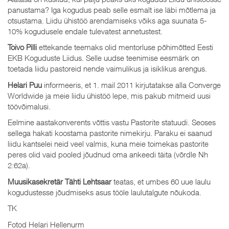
panustama? Iga kogudus peab selle esmalt ise läbi mõtlema ja
otsustama. Liidu ühistöö arendamiseks võiks aga suunata 5-
10% kogudusele endale tulevatest annetustest.
Toivo Pilli
ettekande teemaks olid mentorluse põhimõtted Eesti
EKB Koguduste Liidus. Selle uudse teenimise eesmärk on
toetada liidu pastoreid nende vaimulikus ja isiklikus arengus.
Helari Puu
informeeris, et 1. mail 2011 kirjutatakse alla Converge
Worldwide ja meie liidu ühistöö lepe, mis pakub mitmeid uusi
töövõimalusi.
Eelmine aastakonverents võttis vastu Pastorite statuudi. Seoses
sellega hakati koostama pastorite nimekirju. Paraku ei saanud
liidu kantselei neid veel valmis, kuna meie toimekas pastorite
peres olid vaid pooled jõudnud oma ankeedi täita (võrdle Nh
2:62a).
Muusikasekretär Tähti Lehtsaar
teatas, et umbes 60 uue laulu
kogudustesse jõudmiseks asus tööle laulutalgute nõukoda.
TK
Fotod Helari Hellenurm