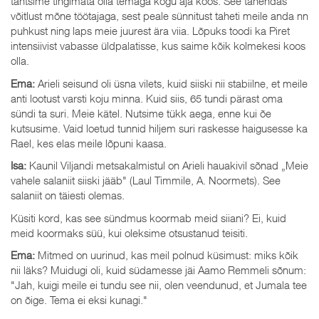
tahtsime tingimata olla temaga kogu aja koos. See tähendas
võitlust mõne töötajaga, sest peale sünnitust taheti meile anda nn
puhkust ning laps meie juurest ära viia. Lõpuks toodi ka Piret
intensiivist vabasse üldpalatisse, kus saime kõik kolmekesi koos
olla.
Ema:
Arieli seisund oli üsna vilets, kuid siiski nii stabiilne, et meile
anti lootust varsti koju minna. Kuid siis, 65 tundi pärast oma
sündi ta suri. Meie kätel. Nutsime tükk aega, enne kui õe
kutsusime. Vaid loetud tunnid hiljem suri raskesse haigusesse ka
Rael, kes elas meile lõpuni kaasa.
Isa:
Kaunil Viljandi metsakalmistul on Arieli hauakivil sõnad „Meie
vahele salaniit siiski jääb" (Laul Timmile, A. Noormets). See
salaniit on täiesti olemas.
Küsiti kord, kas see sündmus koormab meid siiani? Ei, kuid
meid koormaks süü, kui oleksime otsustanud teisiti.
Ema:
Mitmed on uurinud, kas meil polnud küsimust: miks kõik
nii läks? Muidugi oli, kuid südamesse jäi Aamo Remmeli sõnum:
"Jah, kuigi meile ei tundu see nii, olen veendunud, et Jumala tee
on õige. Tema ei eksi kunagi."