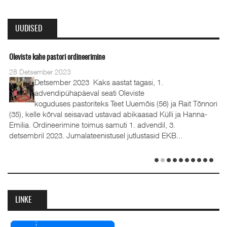
UUDISED
Oleviste kahe pastori ordineerimine
28 Detsember 2023
Detsember 2023 Kaks aastat tagasi, 1.
advendipühapäeval seati Oleviste
koguduses pastoriteks Teet Uuemõis (56) ja Rait Tõnnori
(35), kelle kõrval seisavad ustavad abikaasad Külli ja Hanna-
Emilia. Ordineerimine toimus samuti 1. advendil, 3.
detsembril 2023. Jumalateenistusel jutlustasid EKB...
LINKE