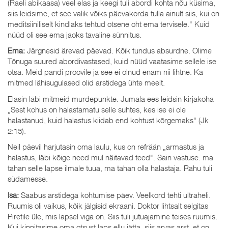
(Raeli abikaasa) veel elas ja keegi tuli abordi kohta nõu küsima,
siis leidsime, et see valik võiks päevakorda tulla ainult siis, kui on
meditsiiniliselt kindlaks tehtud otsene oht ema tervisele." Kuid
nüüd oli see ema jaoks tavaline sünnitus.
Ema:
Järgnesid ärevad päevad. Kõik tundus absurdne. Olime
Tõnuga suured abordivastased, kuid nüüd vaatasime sellele ise
otsa. Meid pandi proovile ja see ei olnud enam nii lihtne. Ka
mitmed lähisugulased olid arstidega ühte meelt.
Elasin läbi mitmeid murdepunkte. Jumala ees leidsin kirjakoha
„Sest kohus on halastamatu selle suhtes, kes ise ei ole
halastanud, kuid halastus kiidab end kohtust kõrgemaks" (Jk
2:13).
Neil päevil harjutasin oma laulu, kus on refrään „armastus ja
halastus, läbi kõige need mul näitavad teed". Sain vastuse: ma
tahan selle lapse ilmale tuua, ma tahan olla halastaja. Rahu tuli
südamesse.
Isa:
Saabus arstidega kohtumise päev. Veelkord tehti ultraheli.
Ruumis oli vaikus, kõik jälgisid ekraani. Doktor lihtsalt selgitas
Piretile üle, mis lapsel viga on. Siis tuli jutuajamine teises ruumis.
Kui kinnitasime oma otsust laps ellu jätta, siis arvas arst, et on