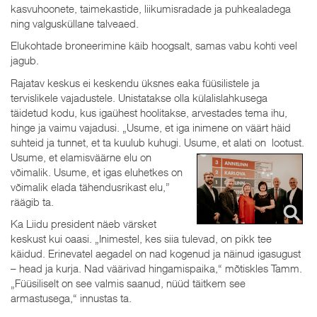
kasvuhoonete, taimekastide, liikumisradade ja puhkealadega
ning valgusküllane talveaed.
Elukohtade broneerimine käib hoogsalt, samas vabu kohti veel
jagub.
Rajatav keskus ei keskendu üksnes eaka füüsilistele ja
tervislikele vajadustele. Unistatakse olla külalislahkusega
täidetud kodu, kus igaühest hoolitakse, arvestades tema ihu,
hinge ja vaimu vajadusi. „Usume, et iga inimene on väärt häid
suhteid ja tunnet, et ta kuulub kuhugi. Usume, et alati on
lootust.
Usume, et elamisväärne elu on
võimalik. Usume, et igas eluhetkes on
võimalik elada tähendusrikast elu,”
räägib ta.
Ka Liidu president näeb värsket
keskust kui oaasi. „Inimestel, kes siia tulevad, on pikk tee
käidud. Erinevatel aegadel on nad kogenud ja näinud igasugust
– head ja kurja. Nad väärivad hingamispaika,“ mõtiskles Tamm.
„Füüsiliselt on see valmis saanud, nüüd täitkem see
armastusega,“ innustas ta.