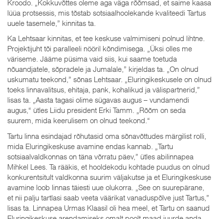
Kroodo. „Kokkuvõttes oleme aga väga rõõmsad, et saime kaasa
lüüa protsessis, mis tõstab sotsiaalhoolekande kvaliteedi Tartus
uuele tasemele,” kinnitas ta.
Ka Lehtsaar kinnitas, et tee keskuse valmimiseni polnud lihtne.
Projektijuht tõi paralleeli nööril kõndimisega. „Üksi olles me
väriseme. Jääme püsima vaid siis, kui saame toetuda
nõuandjatele, sõpradele ja Jumalale,” kirjeldas ta. „On olnud
uskumatu teekond,” sõnas Lehtsaar. „Eluringikeskusele on olnud
toeks linnavalitsus, ehitaja, pank, kohalikud ja välispartnerid,”
lisas ta. „Aasta tagasi olime sügavas augus – vundamendi
augus,“ ütles Liidu president Erki Tamm. „Rõõm on seda
suurem, mida keerulisem on olnud teekond.“
Tartu linna esindajad rõhutasid oma sõnavõttudes märgilist rolli,
mida Eluringikeskuse avamine endas kannab. „Tartu
sotsiaalvaldkonnas on täna võrratu päev,” ütles abilinnapea
Mihkel Lees. Ta rääkis, et hooldekodu kohtade puudus on olnud
konkurentsitult valdkonna suurim väljakutse ja et Eluringikeskuse
avamine loob linnas täiesti uue olukorra. „See on suurepärane,
et nii palju tartlasi saab veeta väärikat vanaduspõlve just Tartus,”
lisas ta. Linnapea Urmas Klaasil oli hea meel, et Tartu on saanud
Eluringikeskuse arendamiseks omalt poolt maad juurde anda.