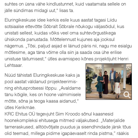
suhtes on üsna vähe kindlustunnet, kuid vaatamata sellele on
jälle sündimas midagi uut,“ lisas ta.
Eluringikeskuse idee kerkis esile kuus aastat tagasi Liidu
sotsiaalse ettevõtte Sõbralt Sõbrale nõukogu väljasõidul, kus
unistati sellest, kuidas võiks veel oma suhtevõrgustikega
ühiskonda panustada. Mõttelennust kujunes aja jooksul
nägemus. „Tõsi, paljud asjad ei läinud päris nii, nagu me esialgu
mõtlesime, aga täna võime olla siin ja saada osa ühe erilise
unistuse täitumisest,“ ütles avamispeo kõnes projektijuht Henri
Lehtsaar.
Nüüd tähistati Eluringikeskuse kaks ja
pool aastat väldanud projekteerimis-
ning ehitusprotsessi lõppu. „Avaldame
tänu kõigile, kes on hoone valmimisele
mõtte, sõna ja teoga kaasa aidanud,“
ütles Kerikmäe.
KRC Ehitus OÜ tegevjuht Siim Kroodo sõnul kaasnesid
hoonekompleksi ehitusega mitmed väljakutsed. „Materjalide
tarneraskused, alltöövõtjate puudus ja sisendhindade järsk tõus
olid teemad, millega pidime igapäevaselt rinda pistma,” rääkis