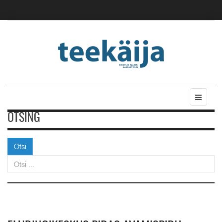
OTSING
Otsi
Otsi