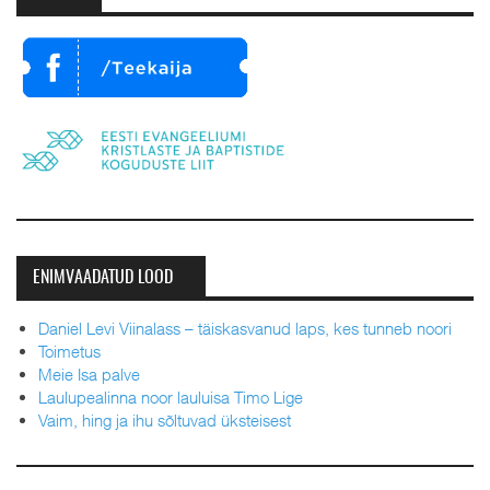
LINKE
ENIMVAADATUD LOOD
Daniel Levi Viinalass – täiskasvanud laps, kes tunneb noori
Toimetus
Meie Isa palve
Laulupealinna noor lauluisa Timo Lige
Vaim, hing ja ihu sõltuvad üksteisest