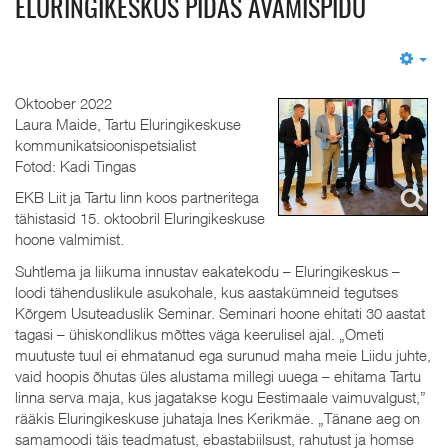
ELURINGIKESKUS PIDAS AVAMISPIDU
Em
Oktoober 2022
Laura Maide, Tartu Eluringikeskuse
kommunikatsioonispetsialist
Fotod: Kadi Tingas
EKB Liit ja Tartu linn koos partneritega
tähistasid 15. oktoobril Eluringikeskuse
hoone valmimist.
Suhtlema ja liikuma innustav eakatekodu – Eluringikeskus –
loodi tähenduslikule asukohale, kus aastakümneid tegutses
Kõrgem Usuteaduslik Seminar. Seminari hoone ehitati 30 aastat
tagasi – ühiskondlikus mõttes väga keerulisel ajal. „Ometi
muutuste tuul ei ehmatanud ega surunud maha meie Liidu juhte,
vaid hoopis õhutas üles alustama millegi uuega – ehitama Tartu
linna serva maja, kus jagatakse kogu Eestimaale vaimuvalgust,”
rääkis Eluringikeskuse juhataja Ines Kerikmäe. „Tänane aeg on
samamoodi täis teadmatust, ebastabiilsust, rahutust ja homse