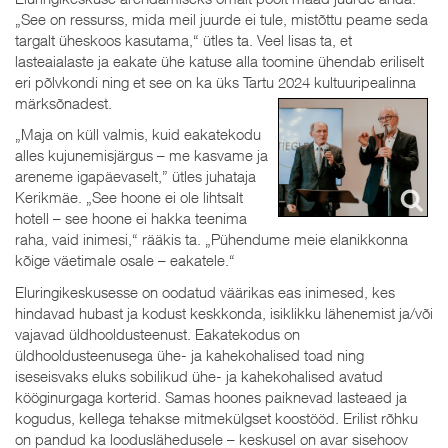
„See on ressurss, mida meil juurde ei tule, mistõttu peame seda
targalt üheskoos kasutama,“ ütles ta. Veel lisas ta, et
lasteaialaste ja eakate ühe katuse alla toomine ühendab eriliselt
eri põlvkondi ning et see on ka üks Tartu 2024 kultuuripealinna
märksõnadest.
„Maja on küll valmis, kuid eakatekodu
alles kujunemisjärgus – me kasvame ja
areneme igapäevaselt,” ütles juhataja
Kerikmäe. „See hoone ei ole lihtsalt
hotell – see hoone ei hakka teenima
raha, vaid inimesi,“ rääkis ta. „Pühendume meie elanikkonna
kõige väetimale osale – eakatele.“
Eluringikeskusesse on oodatud väärikas eas inimesed, kes
hindavad hubast ja kodust keskkonda, isiklikku lähenemist ja/või
vajavad üldhooldusteenust. Eakatekodus on
üldhooldusteenusega ühe- ja kahekohalised toad ning
iseseisvaks eluks sobilikud ühe- ja kahekohalised avatud
kööginurgaga korterid. Samas hoones paiknevad lasteaed ja
kogudus, kellega tehakse mitmekülgset koostööd. Erilist rõhku
on pandud ka looduslähedusele – keskusel on avar sisehoov