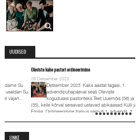
UUDISED
Oleviste kahe pastori ordineerimine
28 Detsember 2023
Detsember 2023 Kaks aastat tagasi, 1.
advendipühapäeval seati Oleviste
koguduses pastoriteks Teet Uuemõis (56) ja Rait Tõnnori
(35), kelle kõrval seisavad ustavad abikaasad Külli ja Hanna-
Emilia. Ordineerimine toimus samuti 1. advendil, 3.
detsembril 2023. Jumalateenistusel jutlustasid EKB...