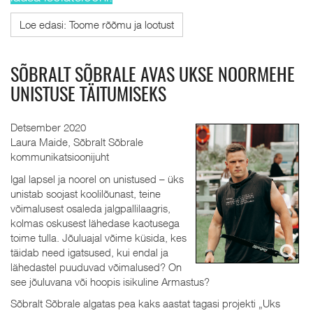
Loe edasi: Toome rõõmu ja lootust
SÕBRALT SÕBRALE AVAS UKSE NOORMEHE
UNISTUSE TÄITUMISEKS
Detsember 2020
Laura Maide, Sõbralt Sõbrale
kommunikatsioonijuht
Igal lapsel ja noorel on unistused – üks
unistab soojast koolilõunast, teine
võimalusest osaleda jalgpallilaagris,
kolmas oskusest lähedase kaotusega
toime tulla. Jõuluajal võime küsida, kes
täidab need igatsused, kui endal ja
lähedastel puuduvad võimalused? On
see jõuluvana või hoopis isikuline Armastus?
Sõbralt Sõbrale algatas pea kaks aastat tagasi projekti „Uks