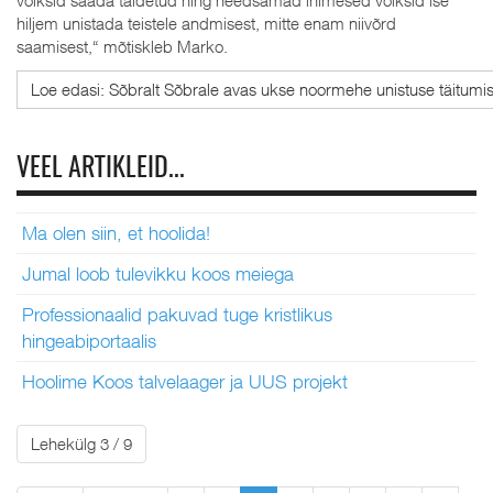
võiksid saada täidetud ning needsamad inimesed võiksid ise
hiljem unistada teistele andmisest, mitte enam niivõrd
saamisest,“ mõtiskleb Marko.
Loe edasi: Sõbralt Sõbrale avas ukse noormehe unistuse täitumi
VEEL ARTIKLEID...
Ma olen siin, et hoolida!
Jumal loob tulevikku koos meiega
Professionaalid pakuvad tuge kristlikus
hingeabiportaalis
Hoolime Koos talvelaager ja UUS projekt
Lehekülg 3 / 9