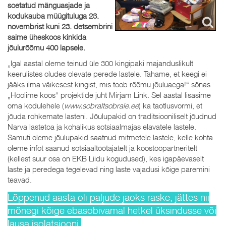
soetatud mänguasjade ja
kodukauba müügituluga 23.
novembrist kuni 23. detsembrini
saime üheskoos kinkida
jõulurõõmu 400 lapsele.
„Igal aastal oleme teinud üle 300 kingipaki majanduslikult
keerulistes oludes olevate perede lastele. Tahame, et keegi ei
jääks ilma väikesest kingist, mis toob rõõmu jõuluaega!“ sõnas
„Hoolime koos“ projektide juht Mirjam Link. Sel aastal lisasime
oma kodulehele (
www.sobraltsobrale.ee
) ka taotlusvormi, et
jõuda rohkemate lasteni. Jõulupakid on traditsiooniliselt jõudnud
Narva lastetoa ja kohalikus sotsiaalmajas elavatele lastele.
Samuti oleme jõulupakid saatnud mitmetele lastele, kelle kohta
oleme infot saanud sotsiaaltöötajatelt ja koostööpartneritelt
(kellest suur osa on EKB Liidu kogudused), kes igapäevaselt
laste ja peredega tegelevad ning laste vajadusi kõige paremini
teavad.
Lõppenud aasta oli paljude jaoks raske, jättes nii
mõnegi kõige ebasobivamal hetkel üksindusse või
lausa isolatsiooni.