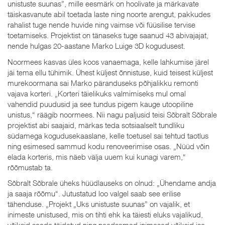
unistuste suunas”, mille eesmärk on hoolivate ja märkavate
täiskasvanute abil toetada laste ning noorte arengut, pakkudes
rahalist tuge nende huvide ning vaimse või füüsilise tervise
toetamiseks. Projektist on tänaseks tuge saanud 43 abivajajat,
nende hulgas 20-aastane Marko Luige 3D kogudusest.
Noormees kasvas üles koos vanaemaga, kelle lahkumise järel
jäi tema ellu tühimik. Ühest küljest õnnistuse, kuid teisest küljest
murekoormana sai Marko päranduseks põhjalikku remonti
vajava korteri. „Korteri täielikuks valmimiseks mul omal
vahendid puudusid ja see tundus pigem kauge utoopiline
unistus,“ räägib noormees. Nii nagu paljusid teisi Sõbralt Sõbrale
projektist abi saajaid, märkas teda sotsiaalselt tundliku
südamega kogudusekaaslane, kelle toetusel sai tehtud taotlus
ning esimesed sammud kodu renoveerimise osas. „Nüüd võin
elada korteris, mis näeb välja uuem kui kunagi varem,“
rõõmustab ta.
Sõbralt Sõbrale üheks hüüdlauseks on olnud: „Ühendame andja
ja saaja rõõmu“. Jutustatud loo valgel saab see erilise
tähenduse. „Projekt „Uks unistuste suunas” on vajalik, et
inimeste unistused, mis on tihti ehk ka täiesti eluks vajalikud,