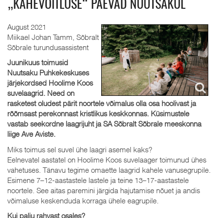
„KAHEVÕITLUSE“ PÄEVAD NUUTSAKUL
August 2021
Miikael Johan Tamm, Sõbralt
Sõbrale turundusassistent
Juunikuus toimusid
Nuutsaku Puhkekeskuses
järjekordsed Hoolime Koos
suvelaagrid. Need on
rasketest oludest pärit noortele võimalus olla osa hoolivast ja
rõõmsast perekonnast kristlikus keskkonnas. Küsimustele
vastab seekordne laagrijuht ja SA Sõbralt Sõbrale meeskonna
liige Ave Aviste.
Miks toimus sel suvel ühe laagri asemel kaks?
Eelnevatel aastatel on Hoolime Koos suvelaager toimunud ühes
vahetuses. Tänavu tegime omaette laagrid kahele vanusegrupile.
Esimene 7–12-aastastele lastele ja teine 13–17-aastastele
noortele. See aitas paremini järgida hajutamise nõuet ja andis
võimaluse keskenduda korraga ühele eagrupile.
Kui palju rahvast osales?