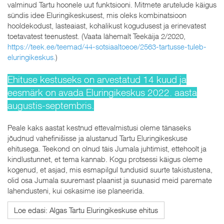
valminud Tartu hoonele uut funktsiooni. Mitmete arutelude käigus
sündis idee Eluringikeskusest, mis oleks kombinatsioon
hooldekodust, lasteaiast, kohalikust kogudusest ja erinevatest
toetavatest teenustest. (Vaata lähemalt Teekäija 2/2020,
https://teek.ee/teemad/44-sotsiaaltoeoe/2563-tartusse-tuleb-
eluringikeskus.
)
Ehituse kestuseks on arvestatud 14 kuud ja
eesmärk on avada Eluringikeskus 2022. aasta
augustis-septembris.
Peale kaks aastat kestnud ettevalmistusi oleme tänaseks
jõudnud vahefinišisse ja alustanud Tartu Eluringikeskuse
ehitusega. Teekond on olnud täis Jumala juhtimist, ettehoolt ja
kindlustunnet, et tema kannab. Kogu protsessi käigus oleme
kogenud, et asjad, mis esmapilgul tundusid suurte takistustena,
olid osa Jumala suuremast plaanist ja suunasid meid paremate
lahendusteni, kui oskasime ise planeerida.
Loe edasi: Algas Tartu Eluringikeskuse ehitus