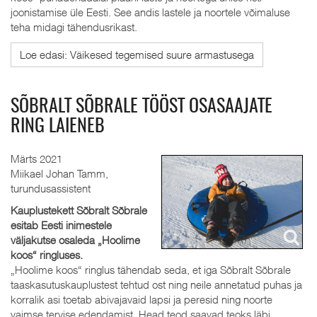
joonistamise üle Eesti. See andis lastele ja noortele võimaluse
teha midagi tähendusrikast.
Loe edasi: Väikesed tegemised suure armastusega
SÕBRALT SÕBRALE TÖÖST OSASAAJATE
RING LAIENEB
Märts 2021
Miikael Johan Tamm,
turundusassistent
Kauplustekett Sõbralt Sõbrale
esitab Eesti inimestele
väljakutse osaleda „Hoolime
koos“ ringluses.
„Hoolime koos“ ringlus tähendab seda, et iga Sõbralt Sõbrale
taaskasutuskauplustest tehtud ost ning neile annetatud puhas ja
korralik asi toetab abivajavaid lapsi ja peresid ning noorte
vaimse tervise edendamist. Head teod saavad teoks läbi