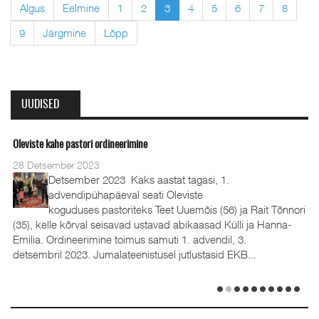
Algus
Eelmine
1
2
3
4
5
6
7
8
9
Järgmine
Lõpp
UUDISED
Oleviste kahe pastori ordineerimine
28 Detsember 2023
Detsember 2023 Kaks aastat tagasi, 1.
advendipühapäeval seati Oleviste
koguduses pastoriteks Teet Uuemõis (56) ja Rait Tõnnori
(35), kelle kõrval seisavad ustavad abikaasad Külli ja Hanna-
Emilia. Ordineerimine toimus samuti 1. advendil, 3.
detsembril 2023. Jumalateenistusel jutlustasid EKB...