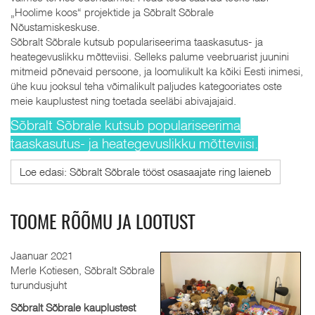
„Hoolime koos“ projektide ja Sõbralt Sõbrale
Nõustamiskeskuse.
Sõbralt Sõbrale kutsub populariseerima taaskasutus- ja
heategevuslikku mõtteviisi. Selleks palume veebruarist juunini
mitmeid põnevaid persoone, ja loomulikult ka kõiki Eesti inimesi,
ühe kuu jooksul teha võimalikult paljudes kategooriates oste
meie kauplustest ning toetada seeläbi abivajajaid.
Sõbralt Sõbrale kutsub populariseerima
taaskasutus- ja heategevuslikku mõtteviisi.
Loe edasi: Sõbralt Sõbrale tööst osasaajate ring laieneb
TOOME RÕÕMU JA LOOTUST
Jaanuar 2021
Merle Kotiesen, Sõbralt Sõbrale
turundusjuht
Sõbralt Sõbrale kauplustest