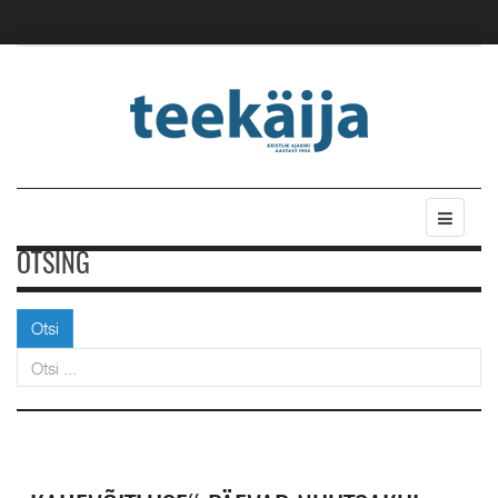
OTSING
Otsi
Otsi