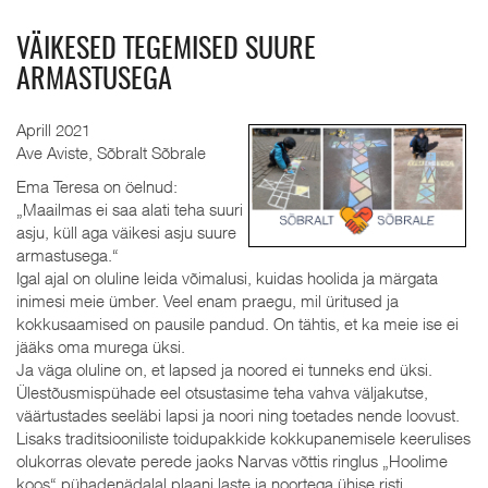
VÄIKESED TEGEMISED SUURE
ARMASTUSEGA
Aprill 2021
Ave Aviste, Sõbralt Sõbrale
Ema Teresa on öelnud:
„Maailmas ei saa alati teha suuri
asju, küll aga väikesi asju suure
armastusega.“
Igal ajal on oluline leida võimalusi, kuidas hoolida ja märgata
inimesi meie ümber. Veel enam praegu, mil üritused ja
kokkusaamised on pausile pandud. On tähtis, et ka meie ise ei
jääks oma murega üksi.
Ja väga oluline on, et lapsed ja noored ei tunneks end üksi.
Ülestõusmispühade eel otsustasime teha vahva väljakutse,
väärtustades seeläbi lapsi ja noori ning toetades nende loovust.
Lisaks traditsiooniliste toidupakkide kokkupanemisele keerulises
olukorras olevate perede jaoks Narvas võttis ringlus „Hoolime
koos“ pühadenädalal plaani laste ja noortega ühise risti