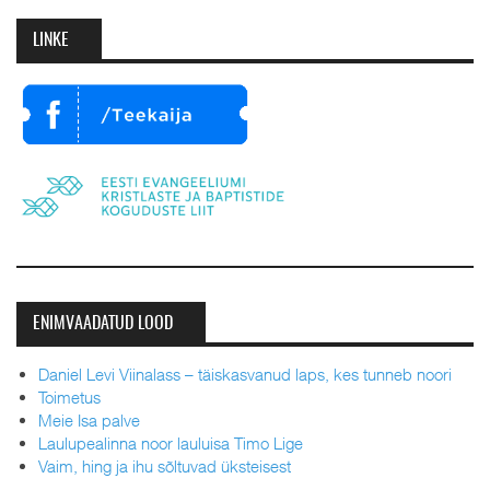
LINKE
ENIMVAADATUD LOOD
Daniel Levi Viinalass – täiskasvanud laps, kes tunneb noori
Toimetus
Meie Isa palve
Laulupealinna noor lauluisa Timo Lige
Vaim, hing ja ihu sõltuvad üksteisest