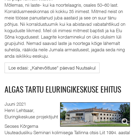
Mõlemas, nii laste- kui ka noortelaagris, osales 50–60 last.
Korraldusmeeskonnas oli kokku 35 inimest. Mitmed neist on
meie töösse panustanud juba aastaid ja see on suur tänu
põhjus. Nii korraldustuumik kui ka abistavad vabatahtlikud on
koguduste liikmed. Meil oli inimesi mitmest baptisti ja ka Elu
Sõna kogudusest. Laagrite kordaminekul on üks olulisim lüli
grupijuhid. Nemad saavad laste ja noortega kõige lähemalt
suhelda, rääkida neile Jumala armastusest, jagada seda ning
anda isiklikku eeskuju.
Loe edasi: „Kahevõitluse“ päevad Nuutsakul
ALGAS TARTU ELURINGIKESKUSE EHITUS
Juuni 2021
Henri Lehtsaar,
Eluringikeskuse projektijuht
Seoses Kõrgema
Usuteadusliku Seminari kolimisega Tallinna otsis Liit 1994. aastal