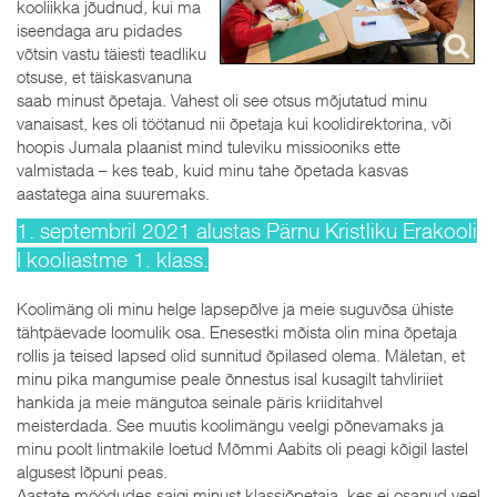
kooliikka jõudnud, kui ma
iseendaga aru pidades
võtsin vastu täiesti teadliku
otsuse, et täiskasvanuna
saab minust õpetaja. Vahest oli see otsus mõjutatud minu
vanaisast, kes oli töötanud nii õpetaja kui koolidirektorina, või
hoopis Jumala plaanist mind tuleviku missiooniks ette
valmistada – kes teab, kuid minu tahe õpetada kasvas
aastatega aina suuremaks.
1. septembril 2021 alustas Pärnu Kristliku Erakooli
I kooliastme 1. klass.
Koolimäng oli minu helge lapsepõlve ja meie suguvõsa ühiste
tähtpäevade loomulik osa. Enesestki mõista olin mina õpetaja
rollis ja teised lapsed olid sunnitud õpilased olema. Mäletan, et
minu pika mangumise peale õnnestus isal kusagilt tahvliriiet
hankida ja meie mängutoa seinale päris kriiditahvel
meisterdada. See muutis koolimängu veelgi põnevamaks ja
minu poolt lintmakile loetud Mõmmi Aabits oli peagi kõigil lastel
algusest lõpuni peas.
Aastate möödudes saigi minust klassiõpetaja, kes ei osanud veel