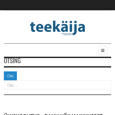
OTSING
Otsi
Otsi