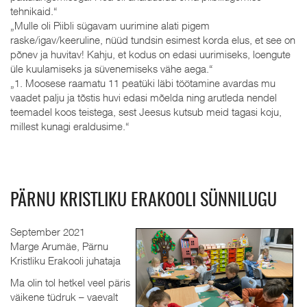
tehnikaid.“
„Mulle oli Piibli sügavam uurimine alati pigem
raske/igav/keeruline, nüüd tundsin esimest korda elus, et see on
põnev ja huvitav! Kahju, et kodus on edasi uurimiseks, loengute
üle kuulamiseks ja süvenemiseks vähe aega.“
„1. Moosese raamatu 11 peatüki läbi töötamine avardas mu
vaadet palju ja tõstis huvi edasi mõelda ning arutleda nendel
teemadel koos teistega, sest Jeesus kutsub meid tagasi koju,
millest kunagi eraldusime.“
PÄRNU KRISTLIKU ERAKOOLI SÜNNILUGU
September 2021
Marge Arumäe, Pärnu
Kristliku Erakooli juhataja
Ma olin tol hetkel veel päris
väikene tüdruk – vaevalt