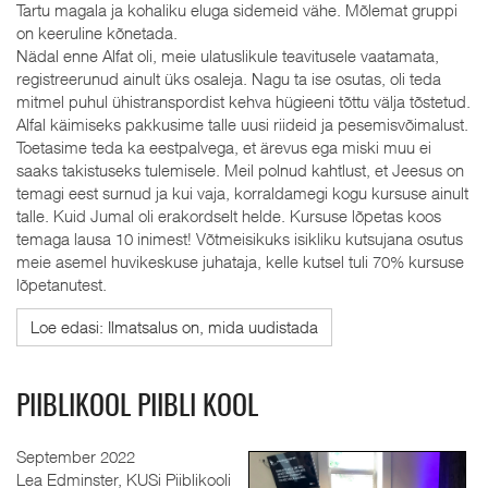
Tartu magala ja kohaliku eluga sidemeid vähe. Mõlemat gruppi
on keeruline kõnetada.
Nädal enne Alfat oli, meie ulatuslikule teavitusele vaatamata,
registreerunud ainult üks osaleja. Nagu ta ise osutas, oli teda
mitmel puhul ühistranspordist kehva hügieeni tõttu välja tõstetud.
Alfal käimiseks pakkusime talle uusi riideid ja pesemisvõimalust.
Toetasime teda ka eestpalvega, et ärevus ega miski muu ei
saaks takistuseks tulemisele. Meil polnud kahtlust, et Jeesus on
temagi eest surnud ja kui vaja, korraldamegi kogu kursuse ainult
talle. Kuid Jumal oli erakordselt helde. Kursuse lõpetas koos
temaga lausa 10 inimest! Võtmeisikuks isikliku kutsujana osutus
meie asemel huvikeskuse juhataja, kelle kutsel tuli 70% kursuse
lõpetanutest.
Loe edasi: Ilmatsalus on, mida uudistada
PIIBLIKOOL PIIBLI KOOL
September 2022
Lea Edminster, KUSi Piiblikooli