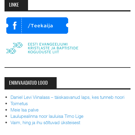
LINKE
ENIMVAADATUD LOOD
Daniel Levi Viinalass – täiskasvanud laps, kes tunneb noori
Toimetus
Meie Isa palve
Laulupealinna noor lauluisa Timo Lige
Vaim, hing ja ihu sõltuvad üksteisest