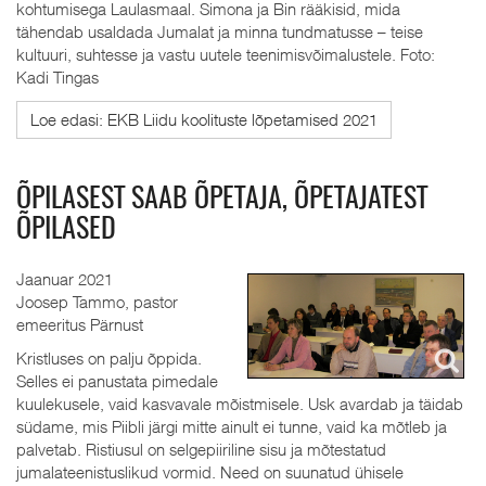
kohtumisega Laulasmaal. Simona ja Bin rääkisid, mida
tähendab usaldada Jumalat ja minna tundmatusse – teise
kultuuri, suhtesse ja vastu uutele teenimisvõimalustele. Foto:
Kadi Tingas
Loe edasi: EKB Liidu koolituste lõpetamised 2021
ÕPILASEST SAAB ÕPETAJA, ÕPETAJATEST
ÕPILASED
Jaanuar 2021
Joosep Tammo, pastor
emeeritus Pärnust
Kristluses on palju õppida.
Selles ei panustata pimedale
kuulekusele, vaid kasvavale mõistmisele. Usk avardab ja täidab
südame, mis Piibli järgi mitte ainult ei tunne, vaid ka mõtleb ja
palvetab. Ristiusul on selgepiiriline sisu ja mõtestatud
jumalateenistuslikud vormid. Need on suunatud ühisele