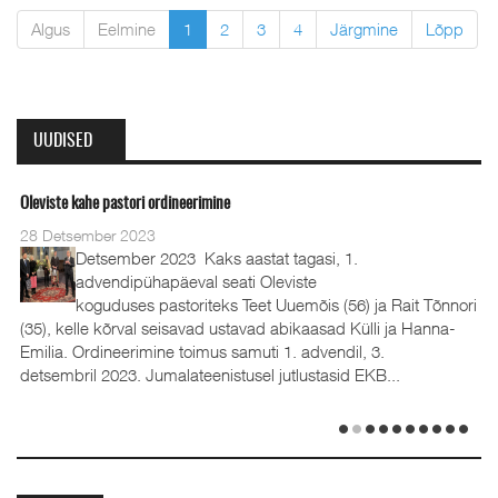
Algus
Eelmine
1
2
3
4
Järgmine
Lõpp
UUDISED
Oleviste kahe pastori ordineerimine
28 Detsember 2023
Detsember 2023 Kaks aastat tagasi, 1.
advendipühapäeval seati Oleviste
koguduses pastoriteks Teet Uuemõis (56) ja Rait Tõnnori
(35), kelle kõrval seisavad ustavad abikaasad Külli ja Hanna-
Emilia. Ordineerimine toimus samuti 1. advendil, 3.
detsembril 2023. Jumalateenistusel jutlustasid EKB...