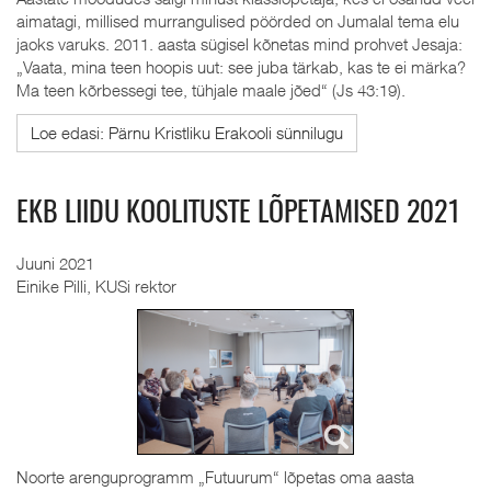
aimatagi, millised murrangulised pöörded on Jumalal tema elu
jaoks varuks. 2011. aasta sügisel kõnetas mind prohvet Jesaja:
„Vaata, mina teen hoopis uut: see juba tärkab, kas te ei märka?
Ma teen kõrbessegi tee, tühjale maale jõed“ (Js 43:19).
Loe edasi: Pärnu Kristliku Erakooli sünnilugu
EKB LIIDU KOOLITUSTE LÕPETAMISED 2021
Juuni 2021
Einike Pilli, KUSi rektor
Noorte arenguprogramm „Futuurum“ lõpetas oma aasta