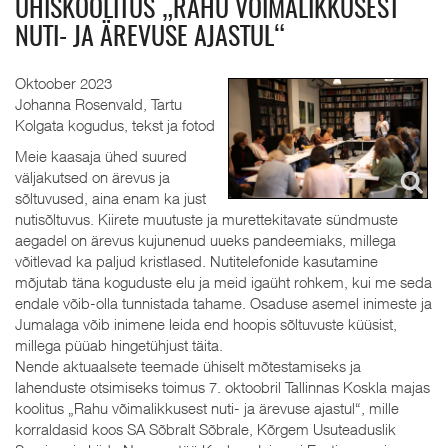
ÜHISKOOLITUS „RAHU VÕIMALIKKUSEST
NUTI- JA ÄREVUSE AJASTUL“
Oktoober 2023
Johanna Rosenvald, Tartu
Kolgata kogudus, tekst ja fotod
Meie kaasaja ühed suured
väljakutsed on ärevus ja
sõltuvused, aina enam ka just
nutisõltuvus. Kiirete muutuste ja murettekitavate sündmuste
aegadel on ärevus kujunenud uueks pandeemiaks, millega
võitlevad ka paljud kristlased. Nutitelefonide kasutamine
mõjutab täna koguduste elu ja meid igaüht rohkem, kui me seda
endale võib-olla tunnistada tahame. Osaduse asemel inimeste ja
Jumalaga võib inimene leida end hoopis sõltuvuste küüsist,
millega püüab hingetühjust täita.
Nende aktuaalsete teemade ühiselt mõtestamiseks ja
lahenduste otsimiseks toimus 7. oktoobril Tallinnas Koskla majas
koolitus „Rahu võimalikkusest nuti- ja ärevuse ajastul“, mille
korraldasid koos SA Sõbralt Sõbrale, Kõrgem Usuteaduslik