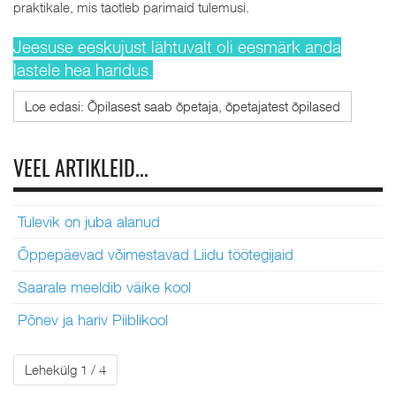
praktikale, mis taotleb parimaid tulemusi.
Jeesuse eeskujust lähtuvalt oli eesmärk anda
lastele hea haridus.
Loe edasi: Õpilasest saab õpetaja, õpetajatest õpilased
VEEL ARTIKLEID...
Tulevik on juba alanud
Õppepäevad võimestavad Liidu töötegijaid
Saarale meeldib väike kool
Põnev ja hariv Piiblikool
Lehekülg 1 / 4