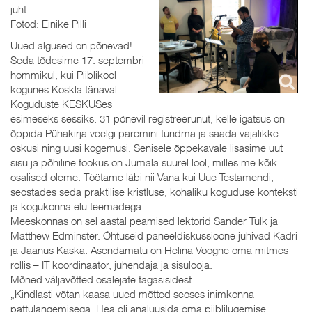
juht
Fotod: Einike Pilli
Uued algused on põnevad!
Seda tõdesime 17. septembri
hommikul, kui Piiblikool
kogunes Koskla tänaval
Koguduste KESKUSes
esimeseks sessiks. 31 põnevil registreerunut, kelle igatsus on
õppida Pühakirja veelgi paremini tundma ja saada vajalikke
oskusi ning uusi kogemusi. Senisele õppekavale lisasime uut
sisu ja põhiline fookus on Jumala suurel lool, milles me kõik
osalised oleme. Töötame läbi nii Vana kui Uue Testamendi,
seostades seda praktilise kristluse, kohaliku koguduse konteksti
ja kogukonna elu teemadega.
Meeskonnas on sel aastal peamised lektorid Sander Tulk ja
Matthew Edminster. Õhtuseid paneeldiskussioone juhivad Kadri
ja Jaanus Kaska. Asendamatu on Helina Voogne oma mitmes
rollis – IT koordinaator, juhendaja ja sisulooja.
Mõned väljavõtted osalejate tagasisidest:
„Kindlasti võtan kaasa uued mõtted seoses inimkonna
pattulangemisega. Hea oli analüüsida oma piiblilugemise