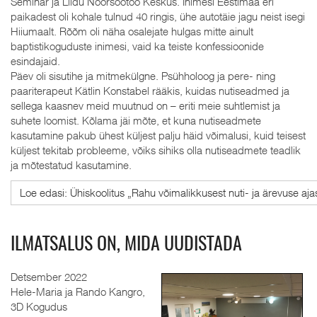
Seminar ja Liidu Noorsootöö Keskus. Inimesi Eestimaa eri
paikadest oli kohale tulnud 40 ringis, ühe autotäie jagu neist isegi
Hiiumaalt. Rõõm oli näha osalejate hulgas mitte ainult
baptistikoguduste inimesi, vaid ka teiste konfessioonide
esindajaid.
Päev oli sisutihe ja mitmekülgne. Psühholoog ja pere- ning
paariterapeut Kätlin Konstabel rääkis, kuidas nutiseadmed ja
sellega kaasnev meid muutnud on – eriti meie suhtlemist ja
suhete loomist. Kõlama jäi mõte, et kuna nutiseadmete
kasutamine pakub ühest küljest palju häid võimalusi, kuid teisest
küljest tekitab probleeme, võiks sihiks olla nutiseadmete teadlik
ja mõtestatud kasutamine.
Loe edasi: Ühiskoolitus „Rahu võimalikkusest nuti- ja ärevuse ajas
ILMATSALUS ON, MIDA UUDISTADA
Detsember 2022
Hele-Maria ja Rando Kangro,
3D Kogudus