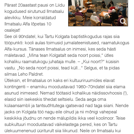
Pärast 20aastast pausi on Liidu
kogudused sirutunud Ilmatsalu
alevikku. Meie korraldatud
Ilmatsalu Alfa lõpetas 10
osalejat!
See oli 90ndatel, kui Tartu Kolgata baptistikogudus rajas siia
tööpunkti: kooli aulas toimusid jumalateenistused, raamatukogus
Alfa-kursus. Tänases Ilmatsalus on inimesi, kes seda hästi
mäletavad. „Mina tean Kolgatalt seda noort poissi,“ ütles
kohaliku raamatukogu juhataja mulle. – „Kui noort?“ küsisin
vastu. „No seda noort poissi, tead küll...“ Selgus, et ta pidas
silmas Leho Paldret.
Ütleksin, et Ilmatsalus on kaks eri kultuuriruumides elavat
kontingenti – enamiku moodustavad 1960–70ndatel siia elama
asunud inimesed. Nemad töötasid kohalikus näidissovhoosis (!),
elasid siin isekeskis tihedat seltsielu. Seda aega oma
külaansambli ja tantsuõhtutega igatsevad nad taga siiani. Nende
jaoks on Kolgata töö nagu eile olnud ja nii mõnigi vahepeal
keskikka jõudnu on nende mälupildis ikka veel koolinoor. Teise
subkultuuri moodustavad väikelastega pered, kes on Tartu
ülekuumenenud üüriturult siia liikunud. Neile on Ilmatsalu kui