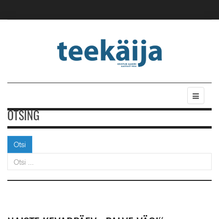
OTSING
Otsi
Otsi