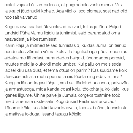
neitsit vajasid õli lampidesse, et peigmehele vastu minna. Viis
laiska ei jõudnudki kohale. Aga viiel oli see olemas, sest nad olid
hoolsalt valvanud.
Kogu päeva saatsid ülevoolavad palved, kiitus ja tänu. Paljud
tundsid Püha Vaimu ligiolu ja juhtimist, said parandatud oma
haavadest ja kibestumisest.
Karin Raja ja mitmed teised tunnistasid, kuidas Jumal on teinud
nende elus võimatu võimalikuks. Ta tegutseb iga päev meie elus:
aidates me lähedasi, parandades haigeid, ühendades peresid,
muutes meid ja olukordi meie ümber. Kui palju on meis seda
lapselikku usaldust, et tema otsus on parim? Kas suudame kõik
Jeesuse risti alla maha panna ja siis tõusta ning edasi minna?
Keegi ei läinud tagasi tühjalt, vaid sai täidetud uue innu, palveväe
ja armastusega, mida kanda edasi koju, töökohta ja kõikjale, kus
iganes liigume. Ühine palve ja Jumala kõrgeks tõstmine toob
meid lähemale üksteisele. Kogudused Eestimaal ärkavad!
Täname kõiki, kes tulid kevadpäevale, teenisid sõna, tunnistuste
ja maitsva toiduga. Issand tasugu kõigile!