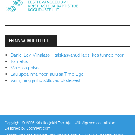
ENIMVAADATUD LOOD
Daniel Levi Viinalass – täiskasvanud laps, kes tunneb noori
Toimetus
Meie Isa palve
Laulupealinna noor lauluisa Timo Lige
Vaim, hing ja ihu sõltuvad üksteisest
Copyright © 2026 Kristlik ajakiri Teekäija. Kõik õigused on kaitstud.
Designed by
JoomlArt.com
.