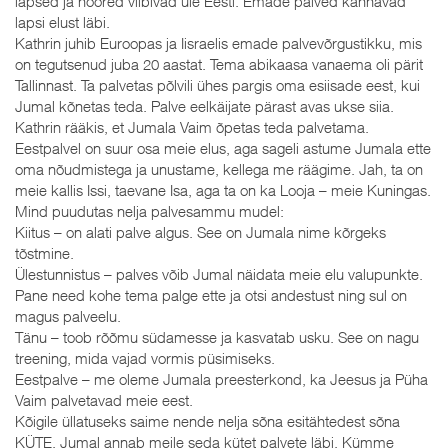
lapsed ja noored viibivad üle Eesti. Emade palved kannavad
lapsi elust läbi.
Kathrin juhib Euroopas ja Iisraelis emade palvevõrgustikku, mis
on tegutsenud juba 20 aastat. Tema abikaasa vanaema oli pärit
Tallinnast. Ta palvetas põlvili ühes pargis oma esiisade eest, kui
Jumal kõnetas teda. Palve eelkäijate pärast avas ukse siia.
Kathrin rääkis, et Jumala Vaim õpetas teda palvetama.
Eestpalvel on suur osa meie elus, aga sageli astume Jumala ette
oma nõudmistega ja unustame, kellega me räägime. Jah, ta on
meie kallis Issi, taevane Isa, aga ta on ka Looja – meie Kuningas.
Mind puudutas nelja palvesammu mudel:
Kiitus – on alati palve algus. See on Jumala nime kõrgeks
tõstmine.
Ülestunnistus – palves võib Jumal näidata meie elu valupunkte.
Pane need kohe tema palge ette ja otsi andestust ning sul on
magus palveelu.
Tänu – toob rõõmu südamesse ja kasvatab usku. See on nagu
treening, mida vajad vormis püsimiseks.
Eestpalve – me oleme Jumala preesterkond, ka Jeesus ja Püha
Vaim palvetavad meie eest.
Kõigile üllatuseks saime nende nelja sõna esitähtedest sõna
KÜTE. Jumal annab meile seda kütet palvete läbi. Kümme