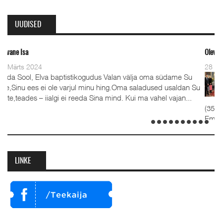
UUDISED
Oleviste kahe pastori ordineerimine
28 Detsember 2023
udus Valan välja oma südame Su
Detsember 2023 Kaks aast
minu hing.Oma saladused usaldan Su
advendipühapäeval seati O
 Sina mind. Kui ma vahel vajan...
koguduses pastoriteks Teet
(35), kelle kõrval seisavad ustava
Emilia. Ordineerimine toimus samut
detsembril 2023. Jumalateenistusel
LINKE