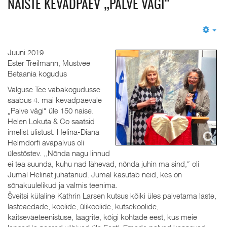
NAISTE KEVADPÄEV „PALVE VÄGI“
Em
Juuni 2019
Ester Treilmann, Mustvee
Betaania kogudus
Valguse Tee vabakogudusse
saabus 4. mai kevadpäevale
„Palve vägi“ üle 150 naise.
Helen Lokuta & Co saatsid
imelist ülistust. Helina-Diana
Helmdorfi avapalvus oli
ülestõstev. ,,Nõnda nagu linnud
ei tea suunda, kuhu nad lähevad, nõnda juhin ma sind,“ oli
Jumal Helinat juhatanud. Jumal kasutab neid, kes on
sõnakuulelikud ja valmis teenima.
Šveitsi külaline Kathrin Larsen kutsus kõiki üles palvetama laste,
lasteaedade, koolide, ülikoolide, kutsekoolide,
kaitseväeteenistuse, laagrite, kõigi kohtade eest, kus meie